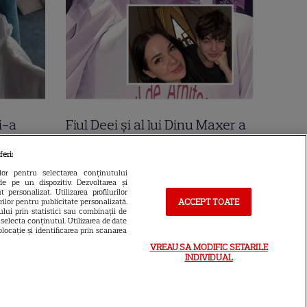
i-a
Fiul Deei și al lui Dinu Maxer a
la mare
intrat la un liceu de renume
feri:
n urmă
din București. Andreas, admis
ilor pentru selectarea conținutului
de pe un dispozitiv. Dezvoltarea și
 Cer
fără meditații, cu note maxime
 personalizat. Utilizarea profilurilor
ACCEPT TOATE
urilor pentru publicitate personalizată.
lui prin statistici sau combinații de
a selecta conținutul. Utilizarea de date
locație și identificarea prin scanarea
VREAU SA MODIFIC SETARILE
INDIVIDUAL