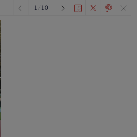
1
/
10