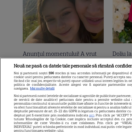
Anunțul momentului! A vrut
Doliu l
să se știe de la ea! Elena Udrea
dimineț
Nouă ne pasă ca datele tale personale să rămână confiden
și Adrian Alexandrov, după 10
frânge 
Noi și partenerii noștri
596
stocăm și/sau accesăm informații pe dispozitivul dvs
cookie unici pentru prelucrarea datelor cu caracter personal. Puteți accepta sau 
ani de relație și un copil rupt
prezent
făcând clic mai jos, respectiv vă puteți opune utilizării unui interes legitim în
politica de confidențialitate. Aceste alegeri vor fi raportate partenerilor n
din soare au...
zile ne
navigarea.
Mai multe detalii
Noi si partenerii nostri (retelele de socializare si agentiile de publicitate partenere,
Litoral
de servicii de date analitice) prelucram date pentru a permite website-ului 
personaliza continutul si anunturile publicitare afisate in functie de interesele si/
va oferi functionalitati aferente retelelor de socializare si pentru a analiza traficu
drepturile prevazute de art. 15-22 din GDPR in legatura cu prelucrarea datelor cu
drepturi pot fi exercitate prin modalitatea indicata
aici
. Prin click pe “ACCEPT T
tuturor Tehnologiilor de tip Cookie, care implica inclusiv acceptul dvs. cu pri
informatiilor de catre Vendor-ii cu care colaboram. Prin click pe “VR
INDIVIDUAL” puteti schimba preferintele in mod individual, mai putin cele legate
pentru functionarea website-ului.