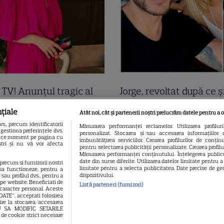
a TV! Anunțul tragic al
Jorge, revoltat după ce ș
ii a venit acum și
găsit apartamentul de 
țiale
Atât noi, cât și partenerii noștri prelucrăm datele pentru a o
inimi! A murit subit
devastat. Ce au lăsat î
., precum identificatorii
Măsurarea performanței reclamelor. Utilizarea profilur
gestiona preferințele dvs.
personalizat. Stocarea și/sau accesarea informațiilor 
atoarea TV care ani de
turiștii este strigător la
 orice moment pe pagina cu
îmbunătățirea serviciilor. Crearea profilurilor de conținut
oștri și nu vă vor afecta
pentru selectarea publicității personalizate. Crearea profil
-a adus știri de pe
Măsurarea performanței conținutului. Înțelegerea publicu
date din surse diferite. Utilizarea datelor limitate pentru 
 precum si furnizorii nostri
limitate pentru a selecta publicitatea. Date precise de geo
sa functioneze, pentru a
dispozitivului.
sau profilul dvs., pentru a
l pe website. Beneficiati de
Listă parteneri (furnizori)
 caracter personal. Aceste
OATE”, acceptati folosirea
vire la stocarea/accesarea
EAU SA MODIFIC SETARILE
 de cookie strict necesare