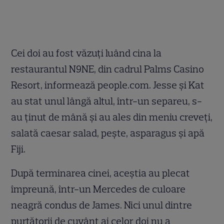
Cei doi au fost văzuţi luând cina la
restaurantul N9NE, din cadrul Palms Casino
Resort, informează people.com. Jesse şi Kat
au stat unul lângă altul, într-un separeu, s-
au ţinut de mână şi au ales din meniu creveţi,
salată caesar salad, peşte, asparagus şi apă
Fiji.
După terminarea cinei, aceştia au plecat
împreună, într-un Mercedes de culoare
neagră condus de James. Nici unul dintre
purtătorii de cuvânt ai celor doi nu a