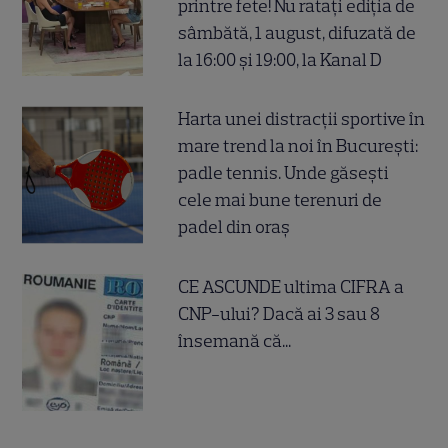
printre fete! Nu ratați ediția de
sâmbătă, 1 august, difuzată de
la 16:00 și 19:00, la Kanal D
Harta unei distracții sportive în
mare trend la noi în București:
padle tennis. Unde găsești
cele mai bune terenuri de
padel din oraș
CE ASCUNDE ultima CIFRA a
CNP-ului? Dacă ai 3 sau 8
însemană că...