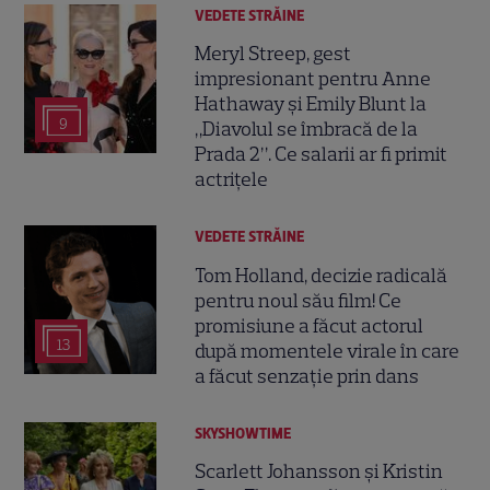
VEDETE STRĂINE
Meryl Streep, gest
impresionant pentru Anne
Hathaway și Emily Blunt la
9
„Diavolul se îmbracă de la
Prada 2”. Ce salarii ar fi primit
actrițele
VEDETE STRĂINE
Tom Holland, decizie radicală
pentru noul său film! Ce
promisiune a făcut actorul
13
după momentele virale în care
a făcut senzație prin dans
SKYSHOWTIME
Scarlett Johansson și Kristin