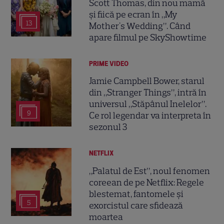
Scott Thomas, din nou mamă
și fiică pe ecran în „My
13
Mother's Wedding”. Când
apare filmul pe SkyShowtime
PRIME VIDEO
Jamie Campbell Bower, starul
din „Stranger Things”, intră în
universul „Stăpânul Inelelor”.
9
Ce rol legendar va interpreta în
sezonul 3
NETFLIX
„Palatul de Est”, noul fenomen
coreean de pe Netflix: Regele
blestemat, fantomele și
5
exorcistul care sfidează
moartea