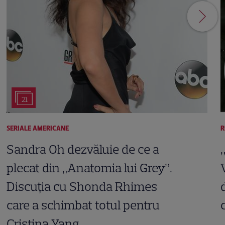
21
SERIALE AMERICANE
R
Sandra Oh dezvăluie de ce a
plecat din „Anatomia lui Grey”.
Discuția cu Shonda Rhimes
care a schimbat totul pentru
Cristina Yang