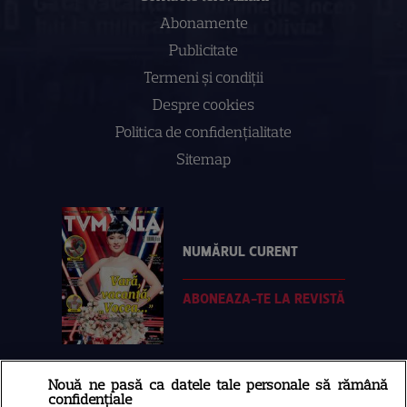
Abonamente
Publicitate
Termeni și condiții
Despre cookies
Politica de confidenţialitate
Sitemap
NUMĂRUL CURENT
ABONEAZA-TE LA REVISTĂ
Nouă ne pasă ca datele tale personale să rămână
Libertatea
confidențiale