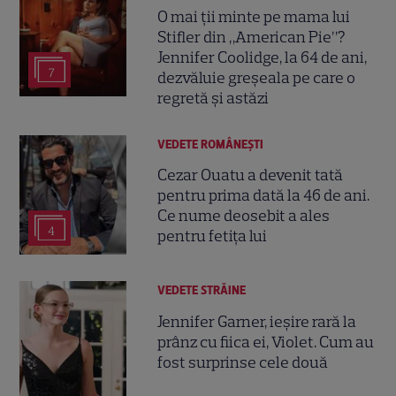
O mai ții minte pe mama lui
Stifler din „American Pie”?
Jennifer Coolidge, la 64 de ani,
7
dezvăluie greșeala pe care o
regretă și astăzi
VEDETE ROMÂNEŞTI
Cezar Ouatu a devenit tată
pentru prima dată la 46 de ani.
Ce nume deosebit a ales
4
pentru fetița lui
VEDETE STRĂINE
Jennifer Garner, ieșire rară la
prânz cu fiica ei, Violet. Cum au
fost surprinse cele două