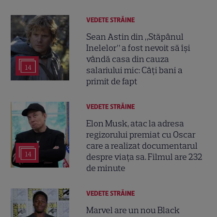
VEDETE STRĂINE
Sean Astin din „Stăpânul
Inelelor” a fost nevoit să își
vândă casa din cauza
14
salariului mic: Câți bani a
primit de fapt
VEDETE STRĂINE
Elon Musk, atac la adresa
regizorului premiat cu Oscar
care a realizat documentarul
14
despre viața sa. Filmul are 232
de minute
VEDETE STRĂINE
Marvel are un nou Black