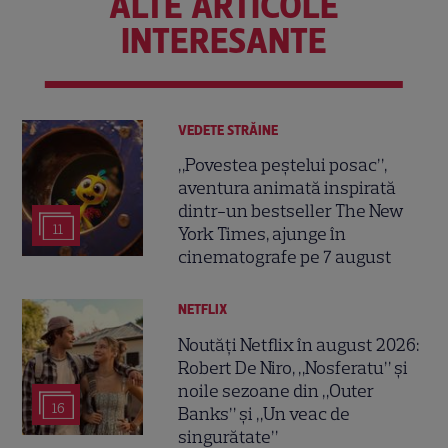
ALTE ARTICOLE
INTERESANTE
VEDETE STRĂINE
„Povestea peștelui posac”,
aventura animată inspirată
dintr-un bestseller The New
11
York Times, ajunge în
cinematografe pe 7 august
NETFLIX
Noutăți Netflix în august 2026:
Robert De Niro, „Nosferatu” și
noile sezoane din „Outer
16
Banks” și „Un veac de
singurătate”