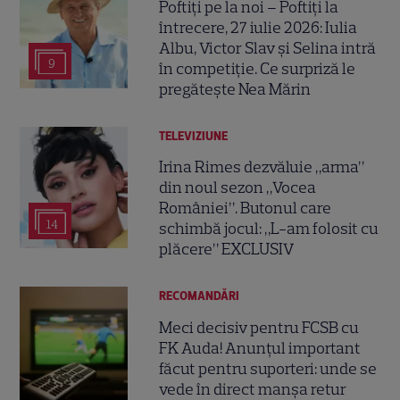
Poftiți pe la noi – Poftiți la
întrecere, 27 iulie 2026: Iulia
Albu, Victor Slav și Selina intră
9
în competiție. Ce surpriză le
pregătește Nea Mărin
TELEVIZIUNE
Irina Rimes dezvăluie „arma”
din noul sezon „Vocea
României”. Butonul care
14
schimbă jocul: „L-am folosit cu
plăcere” EXCLUSIV
RECOMANDĂRI
Meci decisiv pentru FCSB cu
FK Auda! Anunțul important
făcut pentru suporteri: unde se
vede în direct manșa retur