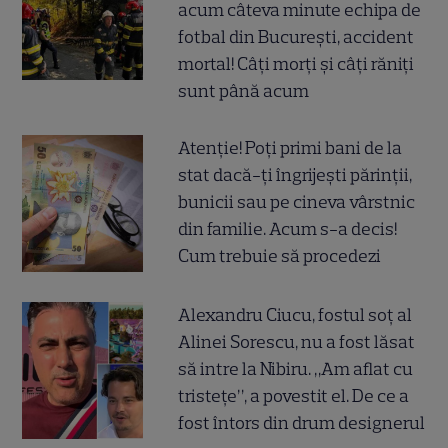
acum câteva minute echipa de
fotbal din București, accident
mortal! Câți morți și câți răniți
sunt până acum
Atenție! Poți primi bani de la
stat dacă-ți îngrijești părinții,
bunicii sau pe cineva vârstnic
din familie. Acum s-a decis!
Cum trebuie să procedezi
Alexandru Ciucu, fostul soț al
Alinei Sorescu, nu a fost lăsat
să intre la Nibiru. „Am aflat cu
tristețe”, a povestit el. De ce a
fost întors din drum designerul