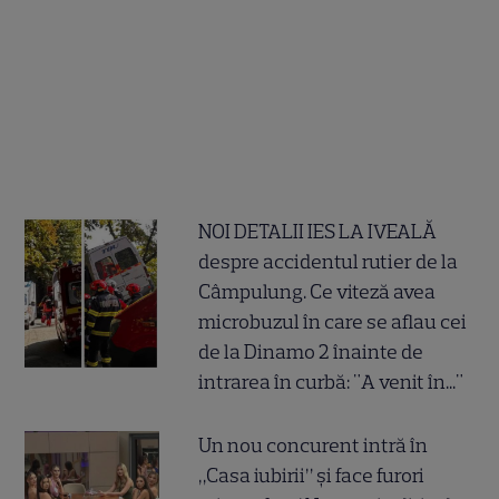
NOI DETALII IES LA IVEALĂ
despre accidentul rutier de la
Câmpulung. Ce viteză avea
microbuzul în care se aflau cei
de la Dinamo 2 înainte de
intrarea în curbă: "A venit în..."
Un nou concurent intră în
„Casa iubirii” și face furori