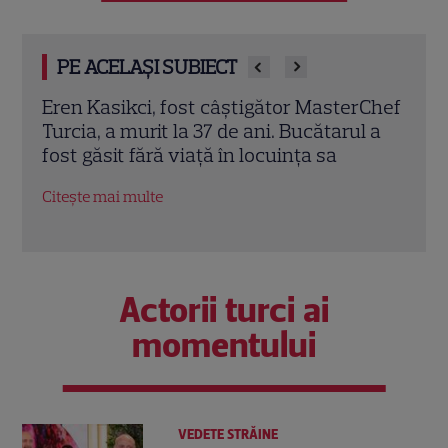
PE ACELAȘI SUBIECT
tigător MasterChef
Trei cupluri revin la „Insula Iubirii
 ani. Bucătarul a
Reuniuni”. Ce se întâmplă când 
locuința sa
întâlnesc din nou cu Radu Vâlca
Citește mai multe
Actorii turci ai
momentului
VEDETE STRĂINE