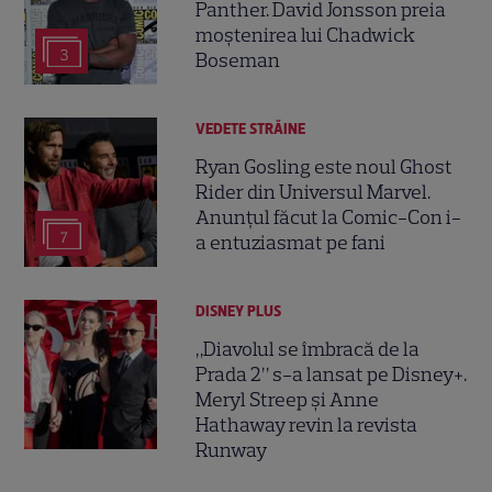
Panther. David Jonsson preia
moștenirea lui Chadwick
3
Boseman
VEDETE STRĂINE
Ryan Gosling este noul Ghost
Rider din Universul Marvel.
Anunțul făcut la Comic-Con i-
7
a entuziasmat pe fani
DISNEY PLUS
„Diavolul se îmbracă de la
Prada 2” s-a lansat pe Disney+.
Meryl Streep și Anne
Hathaway revin la revista
Runway