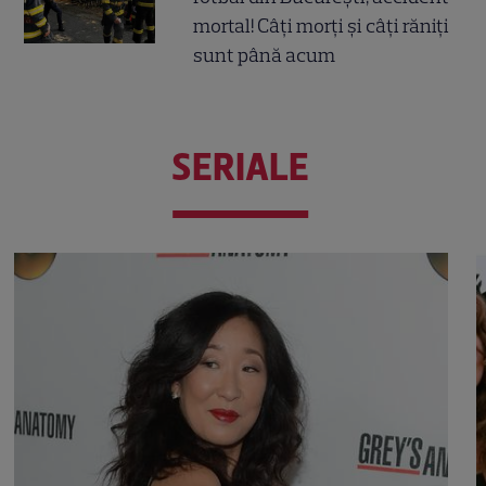
mortal! Câți morți și câți răniți
sunt până acum
SERIALE