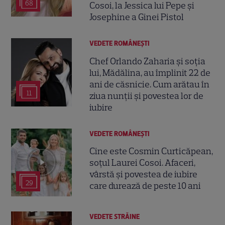
68
Cosoi, la Jessica lui Pepe și
Josephine a Ginei Pistol
VEDETE ROMÂNEŞTI
Chef Orlando Zaharia și soția
lui, Mădălina, au împlinit 22 de
ani de căsnicie. Cum arătau în
11
ziua nunții și povestea lor de
iubire
VEDETE ROMÂNEŞTI
Cine este Cosmin Curticăpean,
soțul Laurei Cosoi. Afaceri,
vârstă și povestea de iubire
29
care durează de peste 10 ani
VEDETE STRĂINE