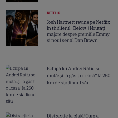
NETFLIX
Josh Hartnett revine pe Netflix
în thrillerul „Below”! Noutăți
majore despre premiile Emmy
și noul serial Dan Brown
Echipa lui Andrei Rațiu se
mută: și-a găsit o „casă” la 250
km de stadionul său
Distracție la plajă! Cum a