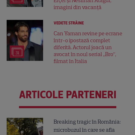
Erçel și Neslihan Atagül,
imagini din vacanță
VEDETE STRĂINE
Can Yaman revine pe ecrane
într-o ipostază complet
diferită. Actorul joacă un
31
avocat în noul serial „Bro”,
filmat în Italia
ARTICOLE PARTENERI
Breaking tragic în România:
microbuzul în care se afla