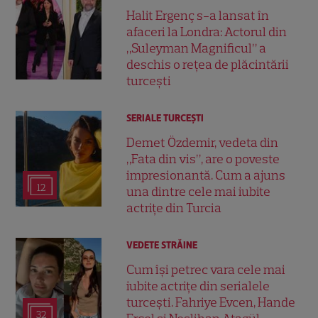
Halit Ergenç s-a lansat în
afaceri la Londra: Actorul din
„Suleyman Magnificul” a
deschis o rețea de plăcintării
turcești
SERIALE TURCEŞTI
Demet Özdemir, vedeta din
„Fata din vis”, are o poveste
impresionantă. Cum a ajuns
12
una dintre cele mai iubite
actrițe din Turcia
VEDETE STRĂINE
Cum își petrec vara cele mai
iubite actrițe din serialele
turcești. Fahriye Evcen, Hande
32