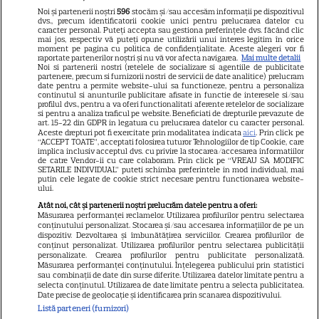
Libertatea pentru femei
Noi și partenerii noștri
596
stocăm și/sau accesăm informații pe dispozitivul
dvs., precum identificatorii cookie unici pentru prelucrarea datelor cu
GSP
caracter personal. Puteți accepta sau gestiona preferințele dvs. făcând clic
mai jos, respectiv vă puteți opune utilizării unui interes legitim în orice
Știri mondene
moment pe pagina cu politica de confidențialitate. Aceste alegeri vor fi
raportate partenerilor noștri și nu vă vor afecta navigarea.
Mai multe detalii
Noi si partenerii nostri (retelele de socializare si agentiile de publicitate
Avantaje
partenere, precum si furnizorii nostri de servicii de date analitice) prelucram
date pentru a permite website-ului sa functioneze, pentru a personaliza
Elle
continutul si anunturile publicitare afisate in functie de interesele si/sau
profilul dvs., pentru a va oferi functionalitati aferente retelelor de socializare
Unica
si pentru a analiza traficul pe website. Beneficiati de drepturile prevazute de
art. 15-22 din GDPR in legatura cu prelucrarea datelor cu caracter personal.
Retete practice
Aceste drepturi pot fi exercitate prin modalitatea indicata
aici
. Prin click pe
“ACCEPT TOATE”, acceptati folosirea tuturor Tehnologiilor de tip Cookie, care
implica inclusiv acceptul dvs. cu privire la stocarea/accesarea informatiilor
de catre Vendor-ii cu care colaboram. Prin click pe “VREAU SA MODIFIC
SETARILE INDIVIDUAL” puteti schimba preferintele in mod individual, mai
URMĂREȘTE-NE PE
putin cele legate de cookie strict necesare pentru functionarea website-
ului.
Atât noi, cât și partenerii noștri prelucrăm datele pentru a oferi:
Măsurarea performanței reclamelor. Utilizarea profilurilor pentru selectarea
conținutului personalizat. Stocarea și/sau accesarea informațiilor de pe un
dispozitiv. Dezvoltarea și îmbunătățirea serviciilor. Crearea profilurilor de
conținut personalizat. Utilizarea profilurilor pentru selectarea publicității
Copyright
2026
Ringier Romania – Toate Drepturile rezervate
personalizate. Crearea profilurilor pentru publicitate personalizată.
Măsurarea performanței conținutului. Înțelegerea publicului prin statistici
sau combinații de date din surse diferite. Utilizarea datelor limitate pentru a
selecta conținutul. Utilizarea de date limitate pentru a selecta publicitatea.
Date precise de geolocație și identificarea prin scanarea dispozitivului.
Listă parteneri (furnizori)