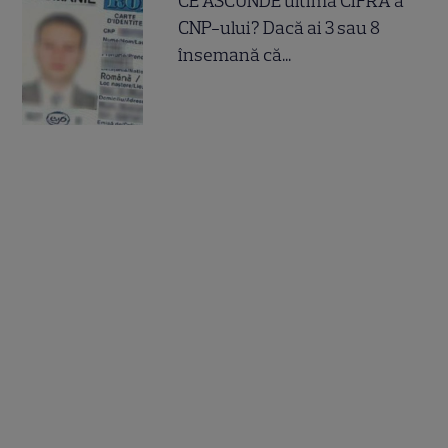
CE ASCUNDE ultima CIFRA a
CNP-ului? Dacă ai 3 sau 8
însemană că...