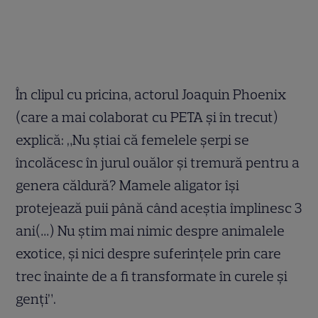
În clipul cu pricina, actorul Joaquin Phoenix
(care a mai colaborat cu PETA şi în trecut)
explică: „Nu ştiai că femelele şerpi se
încolăcesc în jurul ouălor şi tremură pentru a
genera căldură? Mamele aligator îşi
protejează puii până când aceştia împlinesc 3
ani(…) Nu ştim mai nimic despre animalele
exotice, şi nici despre suferinţele prin care
trec înainte de a fi transformate în curele şi
genţi”.