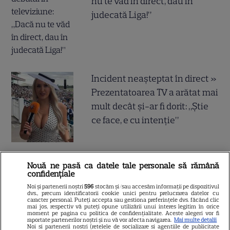
nu te văd în direct, dau în
judecată Liga!”
Incident neașteptat în direct »
Prezentatoarea TV a arătat mai
mult decât și-ar fi dorit: „Știe
ce face, e cu intenție”
E oficial! Ce a decis Ilie Bolojan,
Nouă ne pasă ca datele tale personale să rămână
confidențiale
cu puțin timp în urmă! Toată
Noi și partenerii noștri
596
stocăm și/sau accesăm informații pe dispozitivul
lumea vorbește acum despre
dvs., precum identificatorii cookie unici pentru prelucrarea datelor cu
caracter personal. Puteți accepta sau gestiona preferințele dvs. făcând clic
asta
mai jos, respectiv vă puteți opune utilizării unui interes legitim în orice
moment pe pagina cu politica de confidențialitate. Aceste alegeri vor fi
raportate partenerilor noștri și nu vă vor afecta navigarea.
Mai multe detalii
Noi si partenerii nostri (retelele de socializare si agentiile de publicitate