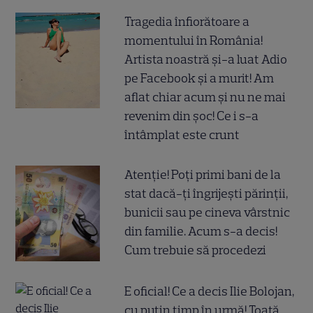
Tragedia înfiorătoare a
momentului în România!
Artista noastră și-a luat Adio
pe Facebook și a murit! Am
aflat chiar acum și nu ne mai
revenim din șoc! Ce i s-a
întâmplat este crunt
Atenție! Poți primi bani de la
stat dacă-ți îngrijești părinții,
bunicii sau pe cineva vârstnic
din familie. Acum s-a decis!
Cum trebuie să procedezi
E oficial! Ce a decis Ilie Bolojan,
cu puțin timp în urmă! Toată