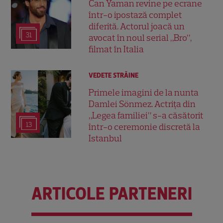
Can Yaman revine pe ecrane
într-o ipostază complet
diferită. Actorul joacă un
31
avocat în noul serial „Bro”,
filmat în Italia
VEDETE STRĂINE
Primele imagini de la nunta
Damlei Sönmez. Actrița din
„Legea familiei” s-a căsătorit
13
într-o ceremonie discretă la
Istanbul
ARTICOLE PARTENERI