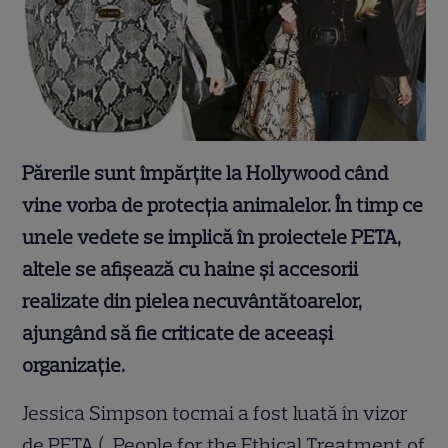
Părerile sunt împărţite la Hollywood când
vine vorba de protecţia animalelor. În timp ce
unele vedete se implică în proiectele PETA,
altele se afişează cu haine şi accesorii
realizate din pielea necuvântătoarelor,
ajungând să fie criticate de aceeaşi
organizaţie.
Jessica Simpson tocmai a fost luată în vizor
de PETA („People for the Ethical Treatment of