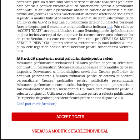
partenere, precum si furnizorii nostri de servicii de date analitice) prelucram
date pentru a permite website-ului sa functioneze, pentru a personaliza
continutul si anunturile publicitare afisate in functie de interesele si/sau
profilul dvs., pentru a va oferi functionalitati aferente retelelor de socializare
si pentru a analiza traficul pe website. Beneficiati de drepturile prevazute de
art. 15-22 din GDPR in legatura cu prelucrarea datelor cu caracter personal.
Aceste drepturi pot fi exercitate prin modalitatea indicata
aici
. Prin click pe
“ACCEPT TOATE”, acceptati folosirea tuturor Tehnologiilor de tip Cookie, care
Tragedia înfiorătoare a
implica inclusiv acceptul dvs. cu privire la stocarea/accesarea informatiilor
de catre Vendor-ii cu care colaboram. Prin click pe “VREAU SA MODIFIC
momentului în România!
SETARILE INDIVIDUAL” puteti schimba preferintele in mod individual, mai
putin cele legate de cookie strict necesare pentru functionarea website-
Artista noastră și-a luat Adio
ului.
pe Facebook și a murit! Am
Atât noi, cât și partenerii noștri prelucrăm datele pentru a oferi:
Măsurarea performanței reclamelor. Utilizarea profilurilor pentru selectarea
aflat chiar acum și nu ne mai
conținutului personalizat. Stocarea și/sau accesarea informațiilor de pe un
dispozitiv. Dezvoltarea și îmbunătățirea serviciilor. Crearea profilurilor de
revenim din șoc! Ce i s-a
conținut personalizat. Utilizarea profilurilor pentru selectarea publicității
personalizate. Crearea profilurilor pentru publicitate personalizată.
întâmplat este crunt
Măsurarea performanței conținutului. Înțelegerea publicului prin statistici
sau combinații de date din surse diferite. Utilizarea datelor limitate pentru a
selecta conținutul. Utilizarea de date limitate pentru a selecta publicitatea.
Date precise de geolocație și identificarea prin scanarea dispozitivului.
Listă parteneri (furnizori)
SERIALE
ACCEPT TOATE
VREAU SA MODIFIC SETARILE INDIVIDUAL