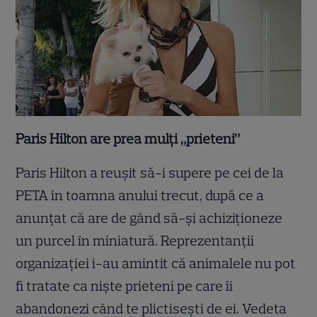
Paris
Hilton are prea mulţi „prieteni”
Paris Hilton a reuşit să-i supere pe cei de la
PETA în toamna anului trecut, după ce a
anunţat că are de gând să-şi achiziţioneze
un purcel în miniatură. Reprezentanţii
organizaţiei i-au amintit că animalele nu pot
fi tratate ca nişte prieteni pe care îi
abandonezi când te plictiseşti de ei. Vedeta