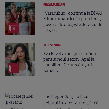
RECOMANDĂRI
„Vara iubirii” continuă la DIVA!
Filme romantice în premieră și
povești de dragoste de văzut în
5
august
TELEVIZIUNE
Eva Pavel a început filmările
pentru noul sezon „Apel la
consilier”. Ce pregătește la
3
Kanal D
Fiica legendei și-a făcut
debutul în televiziune: „Dacă