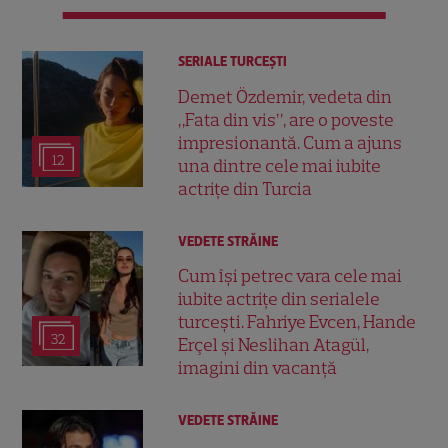
SERIALE TURCEŞTI
Demet Özdemir, vedeta din
„Fata din vis”, are o poveste
impresionantă. Cum a ajuns
12
una dintre cele mai iubite
actrițe din Turcia
VEDETE STRĂINE
Cum își petrec vara cele mai
iubite actrițe din serialele
turcești. Fahriye Evcen, Hande
32
Erçel și Neslihan Atagül,
imagini din vacanță
VEDETE STRĂINE