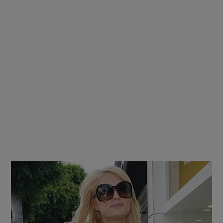
.
.
.
.
.