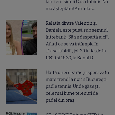
fanii emisiunii Casa Iubirii: "Nu
mă așteptam! Am aflat..."
Relația dintre Valentin și
Daniela este pusă sub semnul
întrebării: „Să se despartă aici”.
Aflați ce se va întâmpla în
„Casa iubirii”, joi, 30 iulie, de la
10:00 și 16:30, la Kanal D
Harta unei distracții sportive în
mare trend la noi în București:
padle tennis. Unde găsești
cele mai bune terenuri de
padel din oraș