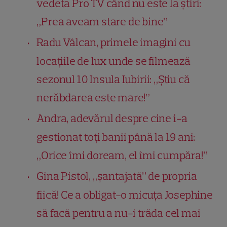
vedeta Pro TV când nu este la știri:
„Prea aveam stare de bine”
Radu Vâlcan, primele imagini cu
locațiile de lux unde se filmează
sezonul 10 Insula Iubirii: „Știu că
nerăbdarea este mare!”
Andra, adevărul despre cine i-a
gestionat toți banii până la 19 ani:
„Orice îmi doream, el îmi cumpăra!”
Gina Pistol, „șantajată” de propria
fiică! Ce a obligat-o micuța Josephine
să facă pentru a nu-i trăda cel mai