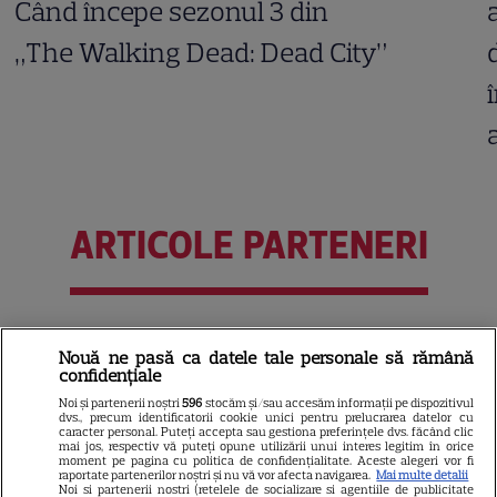
Când începe sezonul 3 din
„The Walking Dead: Dead City”
ARTICOLE PARTENERI
Câte calorii are pepenele
Nouă ne pasă ca datele tale personale să rămână
galben – beneficii și
confidențiale
contraindicații
Noi și partenerii noștri
596
stocăm și/sau accesăm informații pe dispozitivul
dvs., precum identificatorii cookie unici pentru prelucrarea datelor cu
caracter personal. Puteți accepta sau gestiona preferințele dvs. făcând clic
mai jos, respectiv vă puteți opune utilizării unui interes legitim în orice
moment pe pagina cu politica de confidențialitate. Aceste alegeri vor fi
raportate partenerilor noștri și nu vă vor afecta navigarea.
Mai multe detalii
Noi si partenerii nostri (retelele de socializare si agentiile de publicitate