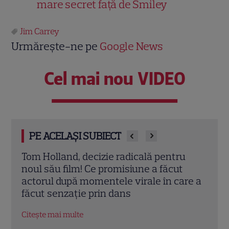
mare secret față de Smiley
Jim Carrey
Urmărește-ne pe
Google News
Cel mai nou VIDEO
PE ACELAȘI SUBIECT
Scarlett Johansson și Kristin Scott
Ramo
Thomas, din nou mamă și fiică pe ecran
neaș
re a
în „My Mother's Wedding”. Când apare
tran
filmul pe SkyShowtime
ani 
Citește mai multe
Citeș