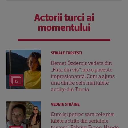
Actorii turci ai
momentului
SERIALE TURCEŞTI
Demet Özdemir, vedeta din
„Fata din vis”, are o poveste
impresionantă. Cum a ajuns
12
una dintre cele mai iubite
actrițe din Turcia
VEDETE STRĂINE
Cum își petrec vara cele mai
iubite actrițe din serialele
turcești. Fahriye Evcen, Hande