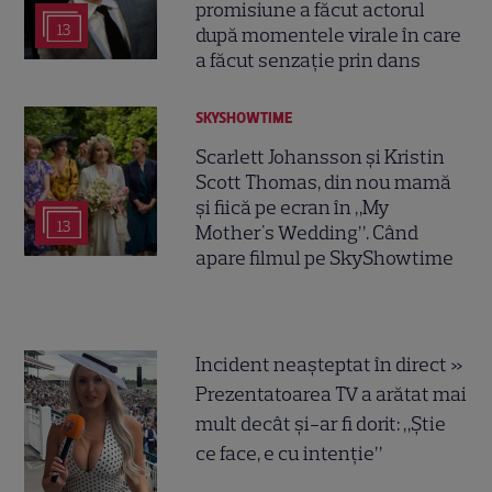
promisiune a făcut actorul
13
după momentele virale în care
a făcut senzație prin dans
SKYSHOWTIME
Scarlett Johansson și Kristin
Scott Thomas, din nou mamă
și fiică pe ecran în „My
13
Mother's Wedding”. Când
apare filmul pe SkyShowtime
Incident neașteptat în direct »
Prezentatoarea TV a arătat mai
mult decât și-ar fi dorit: „Știe
ce face, e cu intenție”