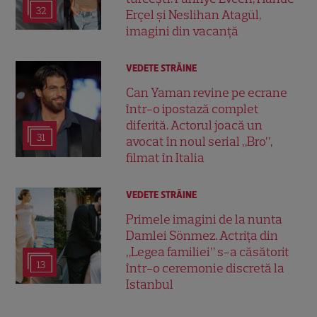
32
Erçel și Neslihan Atagül,
imagini din vacanță
VEDETE STRĂINE
Can Yaman revine pe ecrane
într-o ipostază complet
diferită. Actorul joacă un
31
avocat în noul serial „Bro”,
filmat în Italia
VEDETE STRĂINE
Primele imagini de la nunta
Damlei Sönmez. Actrița din
„Legea familiei” s-a căsătorit
13
într-o ceremonie discretă la
Istanbul