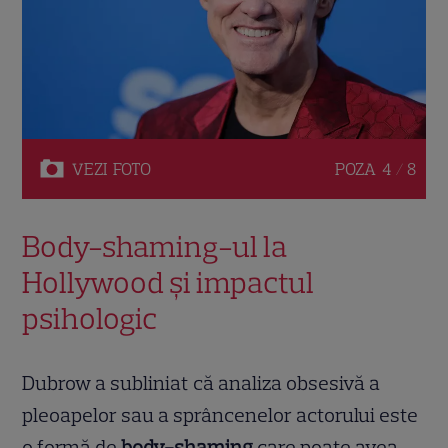
VEZI
FOTO
POZA
4 / 8
Body-shaming-ul la
Hollywood și impactul
psihologic
Dubrow a subliniat că analiza obsesivă a
pleoapelor sau a sprâncenelor actorului este
o formă de
body-shaming
care poate avea