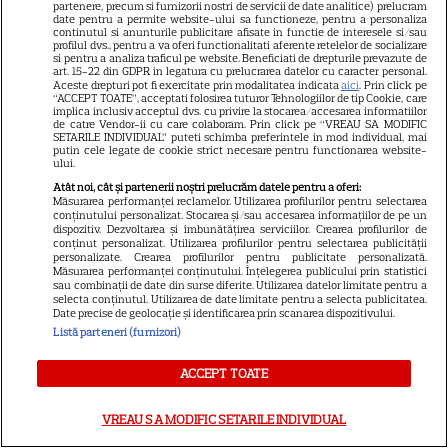
partenere, precum si furnizorii nostri de servicii de date analitice) prelucram
Luna plină din 29 iulie
date pentru a permite website-ului sa functioneze, pentru a personaliza
continutul si anunturile publicitare afisate in functie de interesele si/sau
deschide un nou capitol. Este
profilul dvs., pentru a va oferi functionalitati aferente retelelor de socializare
si pentru a analiza traficul pe website. Beneficiati de drepturile prevazute de
momentul astral care îți poate
art. 15-22 din GDPR in legatura cu prelucrarea datelor cu caracter personal.
Aceste drepturi pot fi exercitate prin modalitatea indicata
aici
. Prin click pe
schimba direcția vieții
“ACCEPT TOATE”, acceptati folosirea tuturor Tehnologiilor de tip Cookie, care
implica inclusiv acceptul dvs. cu privire la stocarea/accesarea informatiilor
de catre Vendor-ii cu care colaboram. Prin click pe “VREAU SA MODIFIC
SETARILE INDIVIDUAL” puteti schimba preferintele in mod individual, mai
putin cele legate de cookie strict necesare pentru functionarea website-
ului.
Ploaia de meteori Delta
Atât noi, cât și partenerii noștri prelucrăm datele pentru a oferi:
Măsurarea performanței reclamelor. Utilizarea profilurilor pentru selectarea
Aquaride 2026: când o poți
conținutului personalizat. Stocarea și/sau accesarea informațiilor de pe un
dispozitiv. Dezvoltarea și îmbunătățirea serviciilor. Crearea profilurilor de
vedea cel mai bine
conținut personalizat. Utilizarea profilurilor pentru selectarea publicității
personalizate. Crearea profilurilor pentru publicitate personalizată.
Măsurarea performanței conținutului. Înțelegerea publicului prin statistici
sau combinații de date din surse diferite. Utilizarea datelor limitate pentru a
selecta conținutul. Utilizarea de date limitate pentru a selecta publicitatea.
Date precise de geolocație și identificarea prin scanarea dispozitivului.
Listă parteneri (furnizori)
Ce este scorțișoara Ceylon și
ACCEPT TOATE
prin ce se diferențiază
VREAU SA MODIFIC SETARILE INDIVIDUAL