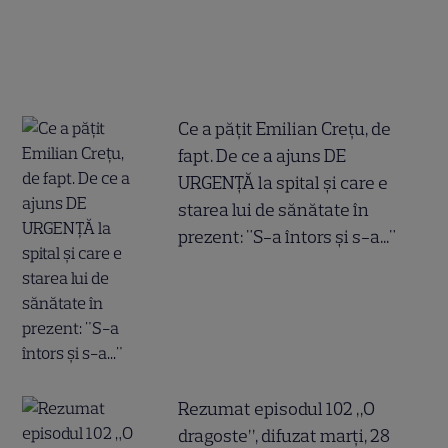
Ce a pățit Emilian Crețu, de
fapt. De ce a ajuns DE
URGENȚĂ la spital și care e
starea lui de sănătate în
prezent: "S-a întors și s-a..."
Rezumat episodul 102 „O
dragoste”, difuzat marți, 28