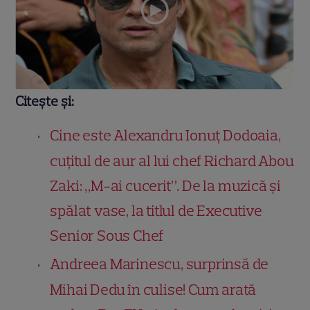
Citește și:
Cine este Alexandru Ionuț Dodoaia,
cuțitul de aur al lui chef Richard Abou
Zaki: „M-ai cucerit”. De la muzică și
spălat vase, la titlul de Executive
Senior Sous Chef
Andreea Marinescu, surprinsă de
Mihai Dedu în culise! Cum arată