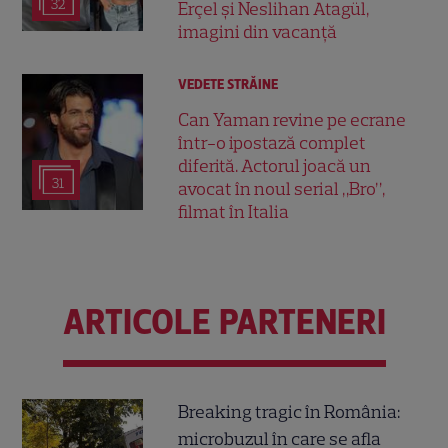
32
Erçel și Neslihan Atagül,
imagini din vacanță
VEDETE STRĂINE
Can Yaman revine pe ecrane
într-o ipostază complet
diferită. Actorul joacă un
31
avocat în noul serial „Bro”,
filmat în Italia
ARTICOLE PARTENERI
Breaking tragic în România:
microbuzul în care se afla