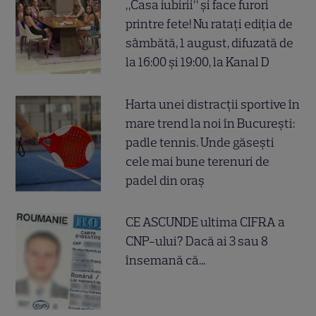
„Casa iubirii” și face furori
printre fete! Nu ratați ediția de
sâmbătă, 1 august, difuzată de
la 16:00 și 19:00, la Kanal D
Harta unei distracții sportive în
mare trend la noi în București:
padle tennis. Unde găsești
cele mai bune terenuri de
padel din oraș
CE ASCUNDE ultima CIFRA a
CNP-ului? Dacă ai 3 sau 8
însemană că...