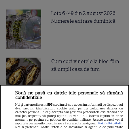
Loto 6/49 din 2 august 2026.
Numerele extrase duminică
Cum coci vinetele la bloc, fără
să umpli casa de fum
Nouă ne pasă ca datele tale personale să rămână
confidențiale
Noi și partenerii noștri
596
stocăm și/sau accesăm informații pe dispozitivul
dvs., precum identificatorii cookie unici pentru prelucrarea datelor cu
Cum se face cafeaua la presa
caracter personal. Puteți accepta sau gestiona preferințele dvs. făcând clic
mai jos, respectiv vă puteți opune utilizării unui interes legitim în orice
franceză – cum funcționează
moment pe pagina cu politica de confidențialitate. Aceste alegeri vor fi
raportate partenerilor noștri și nu vă vor afecta navigarea.
Mai multe detalii
și care sunt avantajele
Noi si partenerii nostri (retelele de socializare si agentiile de publicitate