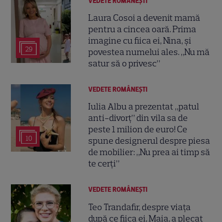
VEDETE ROMÂNEŞTI
Laura Cosoi a devenit mamă
pentru a cincea oară. Prima
imagine cu fiica ei, Nina, și
29
povestea numelui ales. „Nu mă
satur să o privesc”
VEDETE ROMÂNEŞTI
Iulia Albu a prezentat „patul
anti-divorț” din vila sa de
peste 1 milion de euro! Ce
10
spune designerul despre piesa
de mobilier: „Nu prea ai timp să
te cerți”
VEDETE ROMÂNEŞTI
Teo Trandafir, despre viața
după ce fiica ei, Maia, a plecat