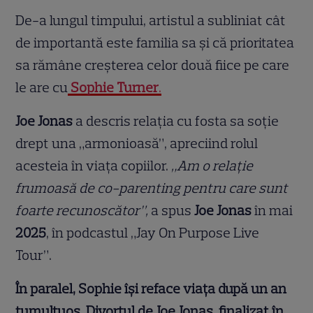
De-a lungul timpului, artistul a subliniat cât
de importantă este familia sa și că prioritatea
sa rămâne creșterea celor două fiice pe care
le are cu
Sophie Turner
.
Joe Jonas
a descris relația cu fosta sa soție
drept una „armonioasă”, apreciind rolul
acesteia în viața copiilor.
„Am o relație
frumoasă de co-parenting pentru care sunt
foarte recunoscător”,
a spus
Joe Jonas
în mai
2025
, în podcastul „Jay On Purpose Live
Tour”.
În paralel, Sophie își reface viața după un an
tumultuos. Divorțul de Joe Jonas, finalizat în