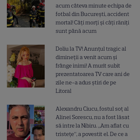
acum câteva minute echipa de
fotbal din București, accident
mortal! Câți morți și câți răniți
sunt până acum
Doliu la TV! Anunțul tragic al
dimineții a venit acum și
frânge inimi! A murit subit
prezentatoarea TV care ani de
zile ne-a adus știri de pe
Litoral
Alexandru Ciucu, fostul soț al
Alinei Sorescu, nu a fost lăsat
să intre la Nibiru. „Am aflat cu
tristețe”, a povestit el. De ce a