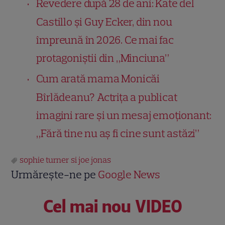
Revedere după 28 de ani: Kate del
Castillo și Guy Ecker, din nou
împreună în 2026. Ce mai fac
protagoniștii din „Minciuna”
Cum arată mama Monicăi
Bîrlădeanu? Actrița a publicat
imagini rare și un mesaj emoționant:
„Fără tine nu aș fi cine sunt astăzi”
sophie turner si joe jonas
Urmărește-ne pe
Google News
Cel mai nou VIDEO