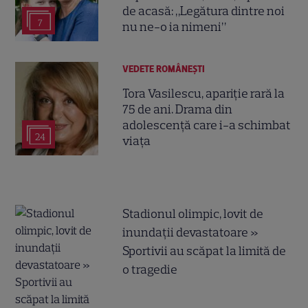
de acasă: „Legătura dintre noi
7
nu ne-o ia nimeni”
VEDETE ROMÂNEŞTI
Tora Vasilescu, apariție rară la
75 de ani. Drama din
adolescență care i-a schimbat
24
viața
Stadionul olimpic, lovit de
inundații devastatoare »
Sportivii au scăpat la limită de
o tragedie