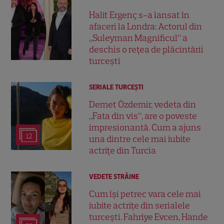
Halit Ergenç s-a lansat în
afaceri la Londra: Actorul din
„Suleyman Magnificul” a
deschis o rețea de plăcintării
turcești
SERIALE TURCEŞTI
Demet Özdemir, vedeta din
„Fata din vis”, are o poveste
impresionantă. Cum a ajuns
12
una dintre cele mai iubite
actrițe din Turcia
VEDETE STRĂINE
Cum își petrec vara cele mai
iubite actrițe din serialele
turcești. Fahriye Evcen, Hande