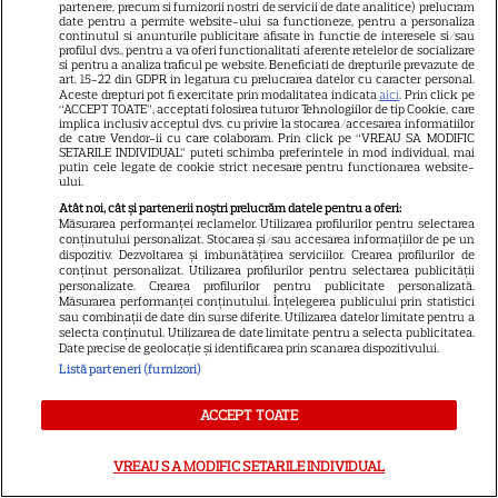
partenere, precum si furnizorii nostri de servicii de date analitice) prelucram
date pentru a permite website-ului sa functioneze, pentru a personaliza
continutul si anunturile publicitare afisate in functie de interesele si/sau
profilul dvs., pentru a va oferi functionalitati aferente retelelor de socializare
si pentru a analiza traficul pe website. Beneficiati de drepturile prevazute de
art. 15-22 din GDPR in legatura cu prelucrarea datelor cu caracter personal.
Aceste drepturi pot fi exercitate prin modalitatea indicata
aici
. Prin click pe
“ACCEPT TOATE”, acceptati folosirea tuturor Tehnologiilor de tip Cookie, care
implica inclusiv acceptul dvs. cu privire la stocarea/accesarea informatiilor
de catre Vendor-ii cu care colaboram. Prin click pe “VREAU SA MODIFIC
ALTE ARTICOLE
SETARILE INDIVIDUAL” puteti schimba preferintele in mod individual, mai
putin cele legate de cookie strict necesare pentru functionarea website-
ului.
INTERESANTE
Atât noi, cât și partenerii noștri prelucrăm datele pentru a oferi:
Măsurarea performanței reclamelor. Utilizarea profilurilor pentru selectarea
conținutului personalizat. Stocarea și/sau accesarea informațiilor de pe un
dispozitiv. Dezvoltarea și îmbunătățirea serviciilor. Crearea profilurilor de
conținut personalizat. Utilizarea profilurilor pentru selectarea publicității
personalizate. Crearea profilurilor pentru publicitate personalizată.
DISNEY PLUS
Măsurarea performanței conținutului. Înțelegerea publicului prin statistici
sau combinații de date din surse diferite. Utilizarea datelor limitate pentru a
selecta conținutul. Utilizarea de date limitate pentru a selecta publicitatea.
Premiere de neratat pe Netflix,
Date precise de geolocație și identificarea prin scanarea dispozitivului.
Disney+ și SkyShowtime în
Listă parteneri (furnizori)
august: seriale noi, filme de
15
colecție și vedete de top
ACCEPT TOATE
VREAU SA MODIFIC SETARILE INDIVIDUAL
CINEMA