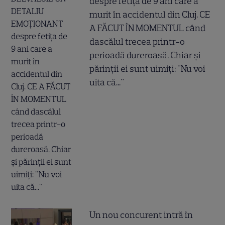
despre fetița de 9 ani care a
murit în accidentul din Cluj. CE
A FĂCUT ÎN MOMENTUL când
dascălul trecea printr-o
perioadă dureroasă. Chiar și
părinții ei sunt uimiți: "Nu voi
uita că..."
Un nou concurent intră în