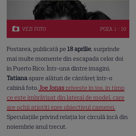
VEZI
FOTO
POZA
1 / 10
Postarea, publicată pe
18 aprilie
, surprinde
mai multe momente din escapada celor doi
în Puerto Rico. Într-una dintre imagini,
Tatiana
apare alături de cântăreț într-o
cabină foto.
Joe Jonas
privește în jos, în timp
ce este îmbrățișat din lateral de model, care
are ochii ațintiți spre obiectivul camerei.
Speculațiile privind relația lor circulă încă din
noiembrie anul trecut.