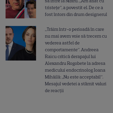
să intre la Nibiru. „Am aflat cu
tristețe”, a povestit el. De ce a
fost întors din drum designerul
„Trăim într-o perioadă în care
nu mai avem voie să trecem cu
vederea astfel de
comportamente”. Andreea
Raicu critică derapajul lui
Alexandru Rogobete la adresa
medicului endocrinolog Ioana
Mihăilă: „Nu este acceptabil”.
Mesajul vedetei a stârnit valuri
de reacții