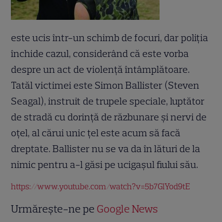
este ucis într-un schimb de focuri, dar poliţia
închide cazul, considerând că este vorba
despre un act de violenţă întâmplătoare.
Tatăl victimei este Simon Ballister (Steven
Seagal), instruit de trupele speciale, luptător
de stradă cu dorinţă de răzbunare şi nervi de
oţel, al cărui unic ţel este acum să facă
dreptate. Ballister nu se va da în lături de la
nimic pentru a-l găsi pe ucigaşul fiului său.
https://www.youtube.com/watch?v=5b7GlYod9tE
Urmărește-ne pe
Google News