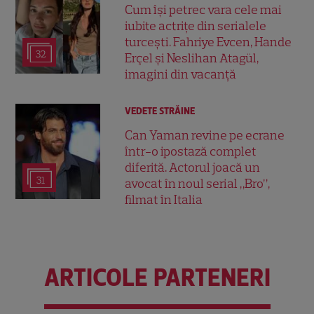
Cum își petrec vara cele mai
iubite actrițe din serialele
turcești. Fahriye Evcen, Hande
32
Erçel și Neslihan Atagül,
imagini din vacanță
VEDETE STRĂINE
Can Yaman revine pe ecrane
într-o ipostază complet
diferită. Actorul joacă un
31
avocat în noul serial „Bro”,
filmat în Italia
ARTICOLE PARTENERI