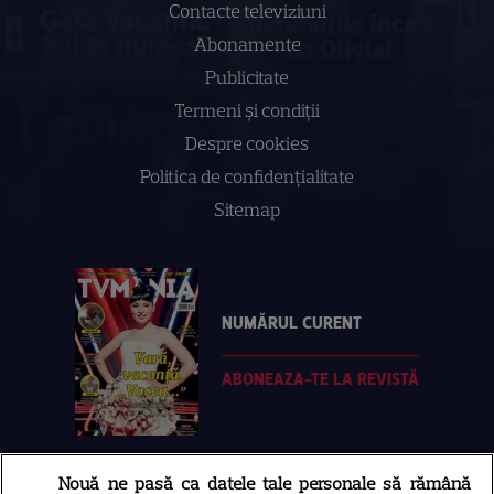
Contacte televiziuni
Abonamente
Publicitate
Termeni și condiții
Despre cookies
Politica de confidenţialitate
Sitemap
NUMĂRUL CURENT
ABONEAZA-TE LA REVISTĂ
Nouă ne pasă ca datele tale personale să rămână
Libertatea