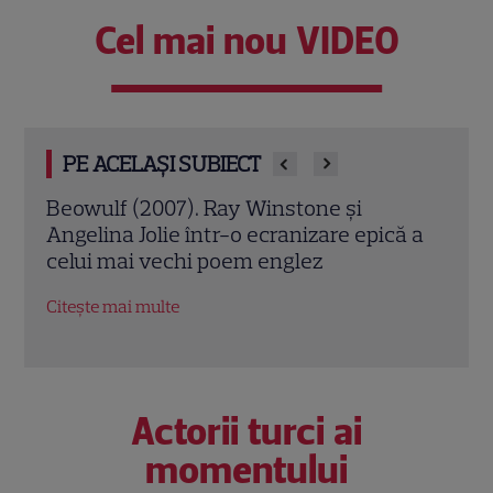
Cel mai nou VIDEO
PE ACELAȘI SUBIECT
Jack Ryan: Agentul din umbră (2014).
Avia
ă a
Chris Pine și Kevin Costner, într-o cursă
lui 
contra cronometru pentru salvarea
de î
economiei americane
Citeș
Citește mai multe
Actorii turci ai
momentului