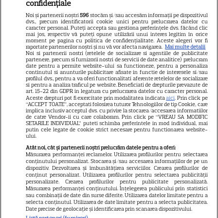
confidențiale
Libertatea pentru femei
Noi și partenerii noștri
596
stocăm și/sau accesăm informații pe dispozitivul
dvs., precum identificatorii cookie unici pentru prelucrarea datelor cu
GSP
caracter personal. Puteți accepta sau gestiona preferințele dvs. făcând clic
mai jos, respectiv vă puteți opune utilizării unui interes legitim în orice
Știri mondene
moment pe pagina cu politica de confidențialitate. Aceste alegeri vor fi
raportate partenerilor noștri și nu vă vor afecta navigarea.
Mai multe detalii
Noi si partenerii nostri (retelele de socializare si agentiile de publicitate
Avantaje
partenere, precum si furnizorii nostri de servicii de date analitice) prelucram
date pentru a permite website-ului sa functioneze, pentru a personaliza
Elle
continutul si anunturile publicitare afisate in functie de interesele si/sau
profilul dvs., pentru a va oferi functionalitati aferente retelelor de socializare
Unica
si pentru a analiza traficul pe website. Beneficiati de drepturile prevazute de
art. 15-22 din GDPR in legatura cu prelucrarea datelor cu caracter personal.
Retete practice
Aceste drepturi pot fi exercitate prin modalitatea indicata
aici
. Prin click pe
“ACCEPT TOATE”, acceptati folosirea tuturor Tehnologiilor de tip Cookie, care
implica inclusiv acceptul dvs. cu privire la stocarea/accesarea informatiilor
de catre Vendor-ii cu care colaboram. Prin click pe “VREAU SA MODIFIC
SETARILE INDIVIDUAL” puteti schimba preferintele in mod individual, mai
URMĂREȘTE-NE PE
putin cele legate de cookie strict necesare pentru functionarea website-
ului.
Atât noi, cât și partenerii noștri prelucrăm datele pentru a oferi:
Măsurarea performanței reclamelor. Utilizarea profilurilor pentru selectarea
conținutului personalizat. Stocarea și/sau accesarea informațiilor de pe un
dispozitiv. Dezvoltarea și îmbunătățirea serviciilor. Crearea profilurilor de
conținut personalizat. Utilizarea profilurilor pentru selectarea publicității
Copyright
2026
Ringier Romania – Toate Drepturile rezervate
personalizate. Crearea profilurilor pentru publicitate personalizată.
Măsurarea performanței conținutului. Înțelegerea publicului prin statistici
sau combinații de date din surse diferite. Utilizarea datelor limitate pentru a
selecta conținutul. Utilizarea de date limitate pentru a selecta publicitatea.
Date precise de geolocație și identificarea prin scanarea dispozitivului.
Listă parteneri (furnizori)