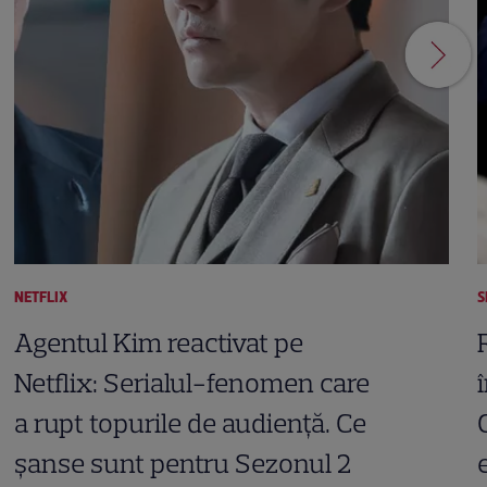
NETFLIX
S
Agentul Kim reactivat pe
Netflix: Serialul-fenomen care
a rupt topurile de audiență. Ce
șanse sunt pentru Sezonul 2