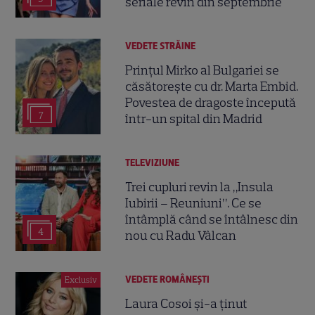
seriale revin din septembrie
VEDETE STRĂINE
Prințul Mirko al Bulgariei se
căsătorește cu dr. Marta Embid.
Povestea de dragoste începută
7
într-un spital din Madrid
TELEVIZIUNE
Trei cupluri revin la „Insula
Iubirii – Reuniuni”. Ce se
întâmplă când se întâlnesc din
4
nou cu Radu Vâlcan
VEDETE ROMÂNEŞTI
Exclusiv
Laura Cosoi și-a ținut