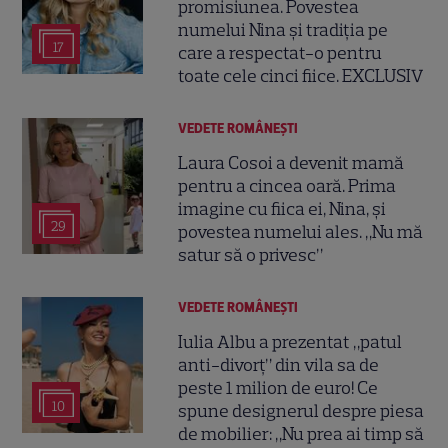
promisiunea. Povestea
numelui Nina și tradiția pe
17
care a respectat-o pentru
toate cele cinci fiice. EXCLUSIV
VEDETE ROMÂNEŞTI
Laura Cosoi a devenit mamă
pentru a cincea oară. Prima
imagine cu fiica ei, Nina, și
29
povestea numelui ales. „Nu mă
satur să o privesc”
VEDETE ROMÂNEŞTI
Iulia Albu a prezentat „patul
anti-divorț” din vila sa de
peste 1 milion de euro! Ce
10
spune designerul despre piesa
de mobilier: „Nu prea ai timp să