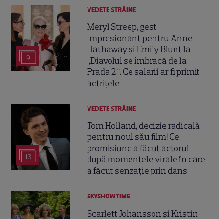
VEDETE STRĂINE
Meryl Streep, gest
impresionant pentru Anne
Hathaway și Emily Blunt la
9
„Diavolul se îmbracă de la
Prada 2”. Ce salarii ar fi primit
actrițele
VEDETE STRĂINE
Tom Holland, decizie radicală
pentru noul său film! Ce
promisiune a făcut actorul
13
după momentele virale în care
a făcut senzație prin dans
SKYSHOWTIME
Scarlett Johansson și Kristin