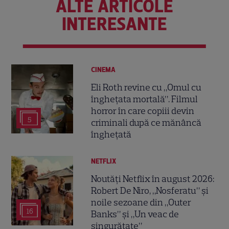
ALTE ARTICOLE
INTERESANTE
CINEMA
Eli Roth revine cu „Omul cu
înghețata mortală”. Filmul
horror în care copiii devin
5
criminali după ce mănâncă
înghețată
NETFLIX
Noutăți Netflix în august 2026:
Robert De Niro, „Nosferatu” și
noile sezoane din „Outer
16
Banks” și „Un veac de
singurătate”