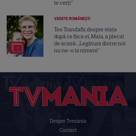
te cerți”
VEDETE ROMÂNEŞTI
Teo Trandafir, despre viața
după ce fiica ei, Maia, a plecat
de acasă: „Legătura dintre noi
7
nu ne-o ia nimeni”
Despre Tvmania
Contact