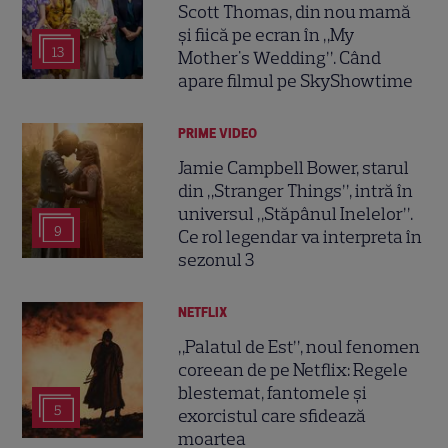
Scott Thomas, din nou mamă
și fiică pe ecran în „My
13
Mother's Wedding”. Când
apare filmul pe SkyShowtime
PRIME VIDEO
Jamie Campbell Bower, starul
din „Stranger Things”, intră în
universul „Stăpânul Inelelor”.
9
Ce rol legendar va interpreta în
sezonul 3
NETFLIX
„Palatul de Est”, noul fenomen
coreean de pe Netflix: Regele
blestemat, fantomele și
5
exorcistul care sfidează
moartea