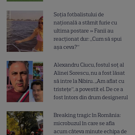
Soția fotbalistului de
națională a stârnit furie cu
ultima postare » Fanii au
reacționat dur: „Cum să spui
așa ceva?”
Alexandru Ciucu, fostul soț al
Alinei Sorescu, nu a fost lăsat
să intre la Nibiru. „Am aflat cu
tristețe”, a povestit el. De ce a
fost întors din drum designerul
Breaking tragic în România:
microbuzul în care se afla
acum câteva minute echipa de