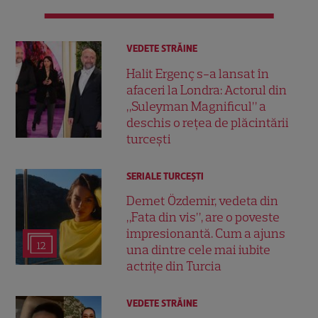
VEDETE STRĂINE
Halit Ergenç s-a lansat în
afaceri la Londra: Actorul din
„Suleyman Magnificul” a
deschis o rețea de plăcintării
turcești
SERIALE TURCEŞTI
Demet Özdemir, vedeta din
„Fata din vis”, are o poveste
impresionantă. Cum a ajuns
12
una dintre cele mai iubite
actrițe din Turcia
VEDETE STRĂINE