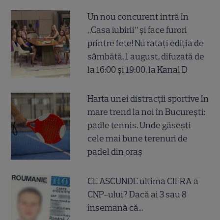
Un nou concurent intră în
„Casa iubirii” și face furori
printre fete! Nu ratați ediția de
sâmbătă, 1 august, difuzată de
la 16:00 și 19:00, la Kanal D
Harta unei distracții sportive în
mare trend la noi în București:
padle tennis. Unde găsești
cele mai bune terenuri de
padel din oraș
CE ASCUNDE ultima CIFRA a
CNP-ului? Dacă ai 3 sau 8
însemană că...