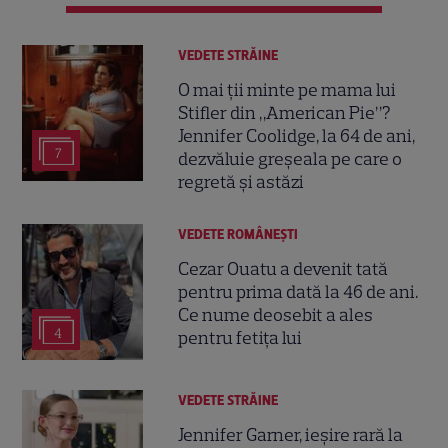
VEDETE STRĂINE
O mai ții minte pe mama lui
Stifler din „American Pie”?
Jennifer Coolidge, la 64 de ani,
7
dezvăluie greșeala pe care o
regretă și astăzi
VEDETE ROMÂNEŞTI
Cezar Ouatu a devenit tată
pentru prima dată la 46 de ani.
Ce nume deosebit a ales
4
pentru fetița lui
VEDETE STRĂINE
Jennifer Garner, ieșire rară la