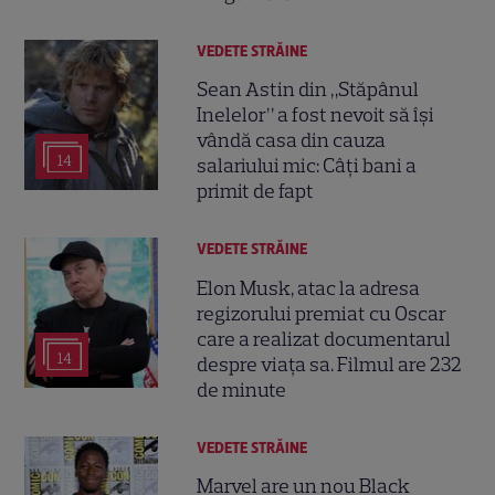
VEDETE STRĂINE
Sean Astin din „Stăpânul
Inelelor” a fost nevoit să își
vândă casa din cauza
14
salariului mic: Câți bani a
primit de fapt
VEDETE STRĂINE
Elon Musk, atac la adresa
regizorului premiat cu Oscar
care a realizat documentarul
14
despre viața sa. Filmul are 232
de minute
VEDETE STRĂINE
Marvel are un nou Black