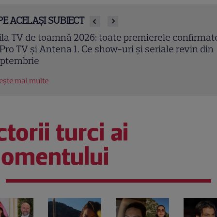
PE ACELAȘI SUBIECT
en Kasikci, fost câștigător MasterChef Turcia, a mu
 37 de ani. Bucătarul a fost găsit fără viață în locuin
tește mai multe
torii turci ai
omentului