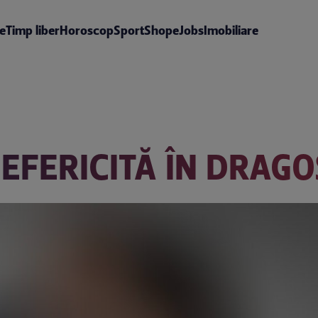
te
Timp liber
Horoscop
Sport
Shop
eJobs
Imobiliare
NEFERICITĂ ÎN DRAGO