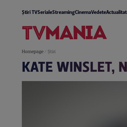
Știri TV
Seriale
Streaming
Cinema
Vedete
Actualita
Homepage
/
Știri
KATE WINSLET, 