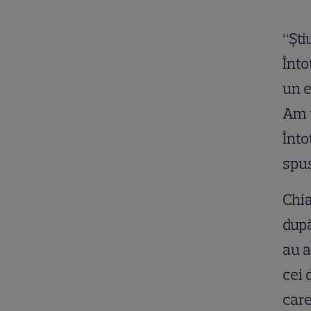
“Şti
Înto
un e
Am t
Înto
spus
Chia
după
au a
cei 
care