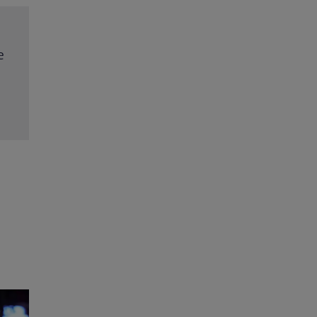
rit
Trei cupluri revin la „Insula Iubirii – Reuniuni”. Ce
ța
întâmplă când se întâlnesc din nou cu Radu Vâl
Citește mai multe