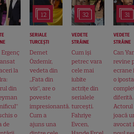
12
32
31
TE
SERIALE
VEDETE
VEDETE
INE
TURCEŞTI
STRĂINE
STRĂINE
t Ergenç
Demet
Cum își
Can Ya
lansat
Özdemir,
petrec vara
revine 
aceri la
vedeta din
cele mai
ecrane 
ra:
„Fata din
iubite
o ipost
rul din
vis”, are o
actrițe din
comple
leyman
poveste
serialele
diferită.
ificul”
impresionantă.
turcești.
Actorul
schis o
Cum a
Fahriye
joacă u
a de
ajuns una
Evcen,
avocat 
ntării
dintre cele
Hande Erçel
noul ser