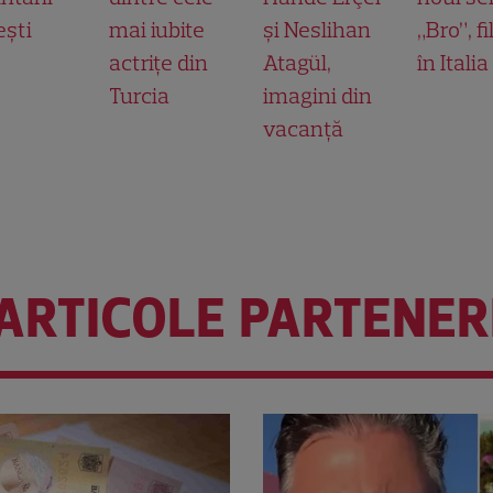
ești
mai iubite
și Neslihan
„Bro”, f
actrițe din
Atagül,
în Italia
Turcia
imagini din
vacanță
ARTICOLE PARTENER