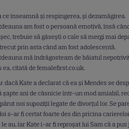
u ce înseamnă şi respingerea, şi dezamăgirea.
tdeauna am fost o persoană emotivă, însă când
şec, trebuie să găseşti o cale să mergi mai dep
recut prin asta când am fost adolescentă.
tdeauna mă îndrăgosteam de băiatul nepotrivit
 ea, citată de femalefirst.co.uk.
r dacă Kate a declarat că ea şi Mendes se desp
 şapte ani de căsnicie într-un mod amiabil, re
părut noi supoziţii legate de divorţul lor. Se par
doi s-ar fi certat foarte des din pricina carierelo
 le au, iar Kate i-ar fi reproşat lui Sam că a pus