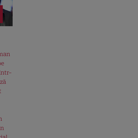
man
pe
într-
ază
t
n
în
ial