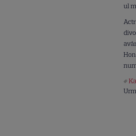
ul m
Actr
divo
avân
Hone
nume
Ka
Urm