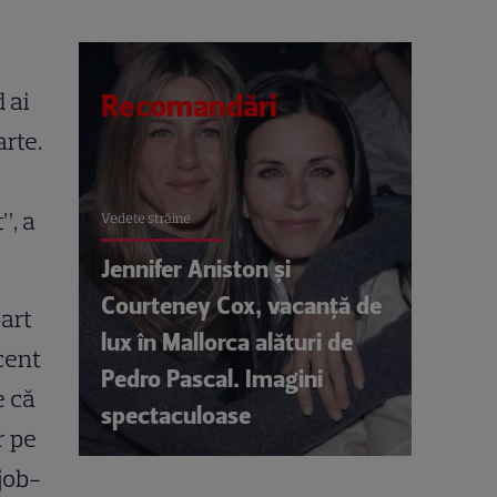
 ai
Recomandări
arte.
”, a
Vedete străine
Jennifer Aniston și
Courteney Cox, vacanță de
art
lux în Mallorca alături de
cent
Pedro Pascal. Imagini
e că
spectaculoase
r pe
 job-