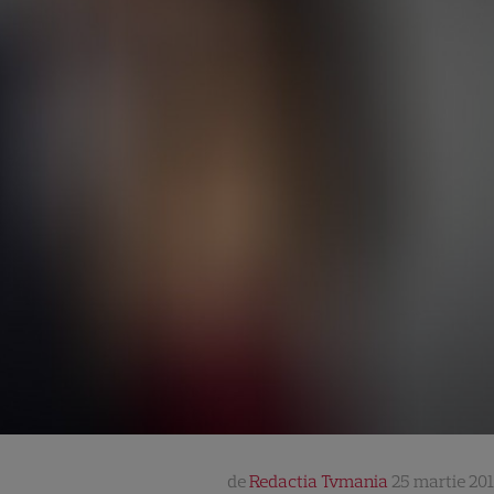
de
Redactia Tvmania
25 martie 201