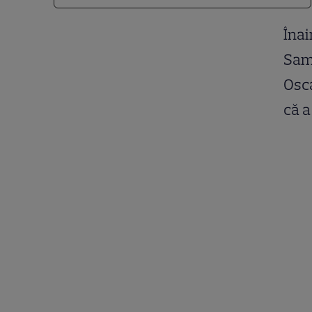
Înai
Sam 
Osca
că a