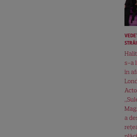
VEDE
STRĂ
Hali
s-a 
în af
Lond
Acto
„Su
Magn
a de
rețe
plăci