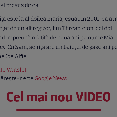
ai presus de ea.
iţa este la al doilea mariaj eşuat. În 2001, ea a 
rţat de un alt regizor, Jim Threapleton, cei doi
d împreună o fetiţă de nouă ani pe nume Mia
y. Cu Sam, actriţa are un băieţel de şase ani p
 Joe Alfie.
te Winslet
ărește-ne pe
Google News
Cel mai nou VIDEO