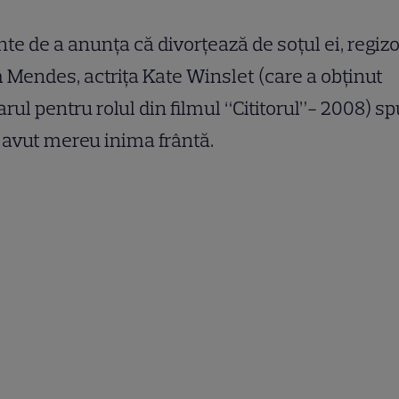
nte de a anunţa că divorţează de soţul ei, regiz
Mendes, actriţa Kate Winslet (care a obţinut
rul pentru rolul din filmul “Cititorul”- 2008) s
 avut mereu inima frântă.