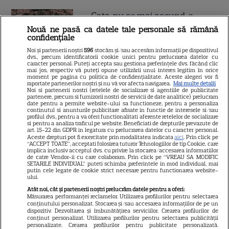
Gata, nu se mai ascund, e
cuplul momentului în
Nouă ne pasă ca datele tale personale să rămână
confidențiale
România! A ieșit soarele și pe
Noi și partenerii noștri
596
stocăm și/sau accesăm informații pe dispozitivul
strada ei, iar lui i-a pus
dvs., precum identificatorii cookie unici pentru prelucrarea datelor cu
caracter personal. Puteți accepta sau gestiona preferințele dvs. făcând clic
Dumnezeu mâna în cap!
mai jos, respectiv vă puteți opune utilizării unui interes legitim în orice
moment pe pagina cu politica de confidențialitate. Aceste alegeri vor fi
Felicitări, să fiți fericiți! Că
raportate partenerilor noștri și nu vă vor afecta navigarea.
Mai multe detalii
Noi si partenerii nostri (retelele de socializare si agentiile de publicitate
partenere, precum si furnizorii nostri de servicii de date analitice) prelucram
frumoși sunteți!
date pentru a permite website-ului sa functioneze, pentru a personaliza
continutul si anunturile publicitare afisate in functie de interesele si/sau
profilul dvs., pentru a va oferi functionalitati aferente retelelor de socializare
si pentru a analiza traficul pe website. Beneficiati de drepturile prevazute de
Cătălin Crișan, gafă de
art. 15-22 din GDPR in legatura cu prelucrarea datelor cu caracter personal.
Aceste drepturi pot fi exercitate prin modalitatea indicata
aici
. Prin click pe
proporții după ce a anunțat că
“ACCEPT TOATE”, acceptati folosirea tuturor Tehnologiilor de tip Cookie, care
implica inclusiv acceptul dvs. cu privire la stocarea/accesarea informatiilor
s-a despărțit de iubită „Să mă
de catre Vendor-ii cu care colaboram. Prin click pe “VREAU SA MODIFIC
SETARILE INDIVIDUAL” puteti schimba preferintele in mod individual, mai
criticați ușor”. Internauții i-au
putin cele legate de cookie strict necesare pentru functionarea website-
ului.
bătut obrazul
Atât noi, cât și partenerii noștri prelucrăm datele pentru a oferi:
Măsurarea performanței reclamelor. Utilizarea profilurilor pentru selectarea
conținutului personalizat. Stocarea și/sau accesarea informațiilor de pe un
dispozitiv. Dezvoltarea și îmbunătățirea serviciilor. Crearea profilurilor de
Vedeta din România care a
conținut personalizat. Utilizarea profilurilor pentru selectarea publicității
personalizate. Crearea profilurilor pentru publicitate personalizată.
născut chiar de ziua ei. Anul