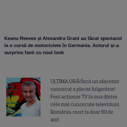
Keanu Reeves și Alexandra Grant au făcut spectacol
la o cursă de motociclete în Germania. Actorul și-a
surprins fanii cu noul look
ULTIMA ORĂ! Încă un afacerist
cunoscut a plecat fulgerător!
Fost acționar TV la una dintre
cele mai cunoscute televiziuni
România, mort la doar 60 de
ani!