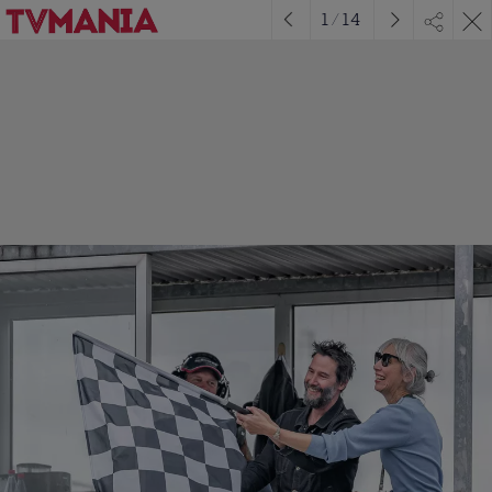
1
/
14