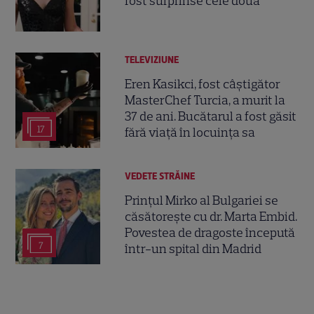
fost surprinse cele două
TELEVIZIUNE
Eren Kasikci, fost câștigător
MasterChef Turcia, a murit la
37 de ani. Bucătarul a fost găsit
17
fără viață în locuința sa
VEDETE STRĂINE
Prințul Mirko al Bulgariei se
căsătorește cu dr. Marta Embid.
Povestea de dragoste începută
7
într-un spital din Madrid