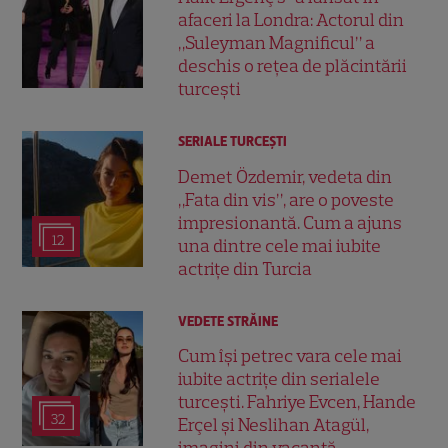
afaceri la Londra: Actorul din
„Suleyman Magnificul” a
deschis o rețea de plăcintării
turcești
SERIALE TURCEŞTI
Demet Özdemir, vedeta din
„Fata din vis”, are o poveste
impresionantă. Cum a ajuns
12
una dintre cele mai iubite
actrițe din Turcia
VEDETE STRĂINE
Cum își petrec vara cele mai
iubite actrițe din serialele
turcești. Fahriye Evcen, Hande
32
Erçel și Neslihan Atagül,
imagini din vacanță