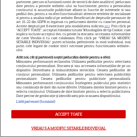
partenere, precum si furnizorii nostri de servicii de date analitice) prelucram
date pentru a permite website-ului sa functioneze, pentru a personaliza
continutul si anunturile publicitare afisate in functie de interesele si/sau
profilul dvs., pentru a va oferi functionalitati aferente retelelor de socializare
VEDETE STRĂINE
si pentru a analiza traficul pe website. Beneficiati de drepturile prevazute de
art. 15-22 din GDPR in legatura cu prelucrarea datelor cu caracter personal.
Elon Musk, atac la adresa
Aceste drepturi pot fi exercitate prin modalitatea indicata
aici
. Prin click pe
“ACCEPT TOATE”, acceptati folosirea tuturor Tehnologiilor de tip Cookie, care
regizorului premiat cu Oscar
implica inclusiv acceptul dvs. cu privire la stocarea/accesarea informatiilor
de catre Vendor-ii cu care colaboram. Prin click pe “VREAU SA MODIFIC
care a realizat documentarul
SETARILE INDIVIDUAL” puteti schimba preferintele in mod individual, mai
14
putin cele legate de cookie strict necesare pentru functionarea website-
despre viața sa. Filmul are 232
ului.
de minute
Atât noi, cât și partenerii noștri prelucrăm datele pentru a oferi:
Măsurarea performanței reclamelor. Utilizarea profilurilor pentru selectarea
conținutului personalizat. Stocarea și/sau accesarea informațiilor de pe un
dispozitiv. Dezvoltarea și îmbunătățirea serviciilor. Crearea profilurilor de
VEDETE STRĂINE
conținut personalizat. Utilizarea profilurilor pentru selectarea publicității
personalizate. Crearea profilurilor pentru publicitate personalizată.
Marvel are un nou Black
Măsurarea performanței conținutului. Înțelegerea publicului prin statistici
Panther. David Jonsson preia
sau combinații de date din surse diferite. Utilizarea datelor limitate pentru a
selecta conținutul. Utilizarea de date limitate pentru a selecta publicitatea.
moștenirea lui Chadwick
Date precise de geolocație și identificarea prin scanarea dispozitivului.
3
Boseman
Listă parteneri (furnizori)
ACCEPT TOATE
VEDETE STRĂINE
VREAU SA MODIFIC SETARILE INDIVIDUAL
Ryan Gosling este noul Ghost