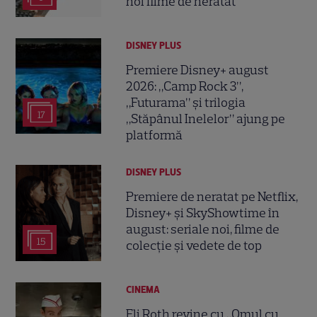
noi filme de neratat
DISNEY PLUS
Premiere Disney+ august
2026: „Camp Rock 3”,
„Futurama” și trilogia
17
„Stăpânul Inelelor” ajung pe
platformă
DISNEY PLUS
Premiere de neratat pe Netflix,
Disney+ și SkyShowtime în
august: seriale noi, filme de
15
colecție și vedete de top
CINEMA
Eli Roth revine cu „Omul cu