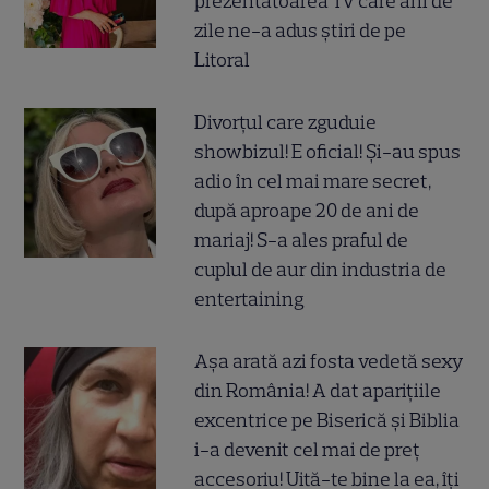
prezentatoarea TV care ani de
zile ne-a adus știri de pe
Litoral
Divorțul care zguduie
showbizul! E oficial! Și-au spus
adio în cel mai mare secret,
după aproape 20 de ani de
mariaj! S-a ales praful de
cuplul de aur din industria de
entertaining
Așa arată azi fosta vedetă sexy
din România! A dat aparițiile
excentrice pe Biserică și Biblia
i-a devenit cel mai de preț
accesoriu! Uită-te bine la ea, îți