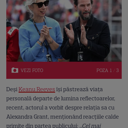
VEZI
FOTO
POZA
1 / 3
Deși
Keanu Reeves
își păstrează viața
personală departe de lumina reflectoarelor,
recent, actorul a vorbit despre relația sa cu
Alexandra Grant, menționând reacțiile calde
primite din partea publicului:
„Cel mai