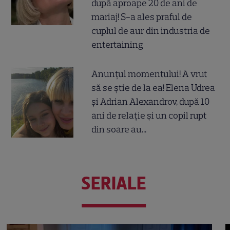
după aproape 20 de ani de
mariaj! S-a ales praful de
cuplul de aur din industria de
entertaining
Anunțul momentului! A vrut
să se știe de la ea! Elena Udrea
și Adrian Alexandrov, după 10
ani de relație și un copil rupt
din soare au...
SERIALE