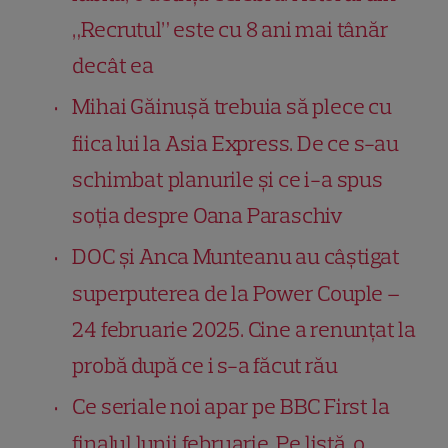
„Recrutul” este cu 8 ani mai tânăr
decât ea
Mihai Găinușă trebuia să plece cu
fiica lui la Asia Express. De ce s-au
schimbat planurile și ce i-a spus
soția despre Oana Paraschiv
DOC și Anca Munteanu au câștigat
superputerea de la Power Couple –
24 februarie 2025. Cine a renunțat la
probă după ce i s-a făcut rău
Ce seriale noi apar pe BBC First la
finalul lunii februarie. Pe listă, o