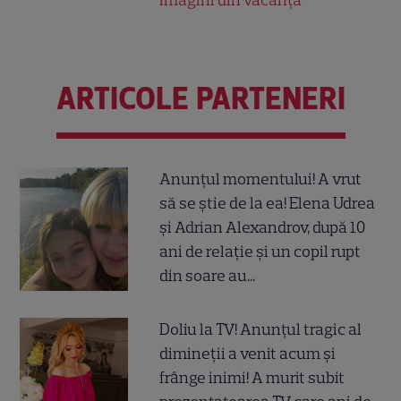
ARTICOLE PARTENERI
Anunțul momentului! A vrut
să se știe de la ea! Elena Udrea
și Adrian Alexandrov, după 10
ani de relație și un copil rupt
din soare au...
Doliu la TV! Anunțul tragic al
dimineții a venit acum și
frânge inimi! A murit subit