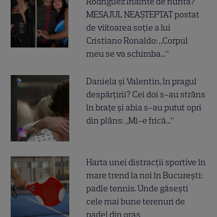
Rodriguez înainte de nuntă?
MESAJUL NEAȘTEPTAT postat
de viitoarea soție a lui
Cristiano Ronaldo: „Corpul
meu se va schimba...”
Daniela și Valentin, în pragul
despărțirii? Cei doi s-au strâns
în brațe și abia s-au putut opri
din plâns: „Mi-e frică...”
Harta unei distracții sportive în
mare trend la noi în București:
padle tennis. Unde găsești
cele mai bune terenuri de
padel din oraș