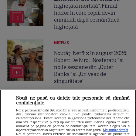
înghețata mortală”. Filmul
horror în care copiii devin
5
criminali după ce mănâncă
înghețată
NETFLIX
Noutăți Netflix în august 2026:
Robert De Niro, „Nosferatu” și
noile sezoane din „Outer
16
Banks” și „Un veac de
singurătate”
VEDETE STRĂINE
Nouă ne pasă ca datele tale personale să rămână
confidențiale
Sean Astin din „Stăpânul
Noi și partenerii noștri
596
stocăm și/sau accesăm informații pe dispozitivul
Inelelor” a fost nevoit să își
dvs., precum identificatorii cookie unici pentru prelucrarea datelor cu
caracter personal. Puteți accepta sau gestiona preferințele dvs. făcând clic
vândă casa din cauza
mai jos, respectiv vă puteți opune utilizării unui interes legitim în orice
moment pe pagina cu politica de confidențialitate. Aceste alegeri vor fi
14
salariului mic: Câți bani a
raportate partenerilor noștri și nu vă vor afecta navigarea.
Mai multe detalii
Noi si partenerii nostri (retelele de socializare si agentiile de publicitate
primit de fapt