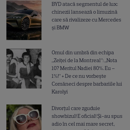
BYD atacă segmentul de lux:
chinezii lansează o limuzină
care să rivalizeze cu Mercedes
și BMW
Omul din umbră din echipa
„Zeiței de la Montreal”: „Nota
10? Meritul Nadiei 80%. Eu –
1%!” + De ce nu vorbește
Comăneci despre barbariile lui
Karolyi
Divorțul care zguduie
showbizul! E oficial! Și-au spus
adio în cel mai mare secret,