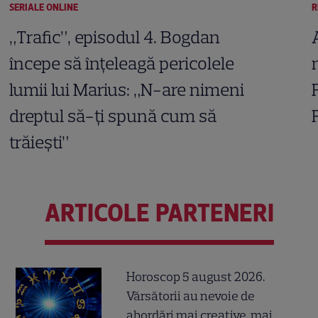
SERIALE ONLINE
R
„Trafic”, episodul 4. Bogdan
începe să înțeleagă pericolele
lumii lui Marius: „N-are nimeni
dreptul să-ți spună cum să
trăiești”
ARTICOLE PARTENERI
Horoscop 5 august 2026.
Vărsătorii au nevoie de
abordări mai creative, mai