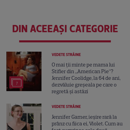
DIN ACEEAȘI CATEGORIE
VEDETE STRĂINE
O mai ții minte pe mama lui
Stifler din „American Pie”?
Jennifer Coolidge, la 64 de ani,
7
dezvăluie greșeala pe care o
regretă și astăzi
VEDETE STRĂINE
Jennifer Garner, ieșire rară la
prânz cu fiica ei, Violet. Cum au