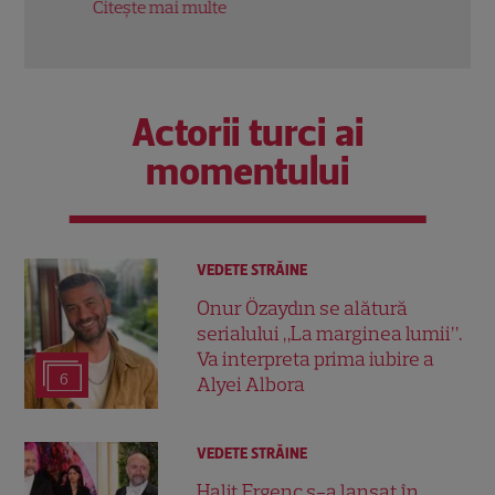
Citește mai multe
Citeș
Actorii turci ai
momentului
VEDETE STRĂINE
Onur Özaydın se alătură
serialului „La marginea lumii”.
Va interpreta prima iubire a
6
Alyei Albora
VEDETE STRĂINE
Halit Ergenç s-a lansat în