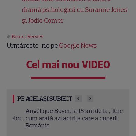
dramă psihologică cu Suranne Jones
și Jodie Comer
Keanu Reeves
Urmărește-ne pe
Google News
Cel mai nou VIDEO
PE ACELAȘI SUBIECT
Angélique Boyer, la 15 ani de la „Teresa”:
Andra
ebru
cum arată azi actrița care a cucerit
Marb
România
„Îi 