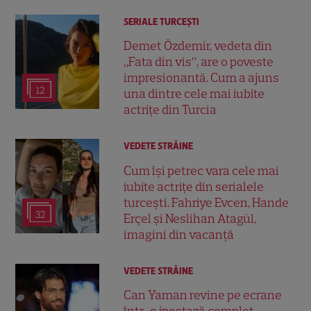
SERIALE TURCEŞTI
Demet Özdemir, vedeta din
„Fata din vis”, are o poveste
impresionantă. Cum a ajuns
12
una dintre cele mai iubite
actrițe din Turcia
VEDETE STRĂINE
Cum își petrec vara cele mai
iubite actrițe din serialele
turcești. Fahriye Evcen, Hande
32
Erçel și Neslihan Atagül,
imagini din vacanță
VEDETE STRĂINE
Can Yaman revine pe ecrane