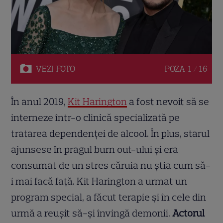
VEZI
FOTO
POZA
1 / 16
În anul 2019,
Kit Harington
a fost nevoit să se
interneze într-o clinică specializată pe
tratarea dependenței de alcool. În plus, starul
ajunsese în pragul burn out-ului și era
consumat de un stres căruia nu știa cum să-
i mai facă față. Kit Harington a urmat un
program special, a făcut terapie și în cele din
urmă a reușit să-și învingă demonii.
Actorul