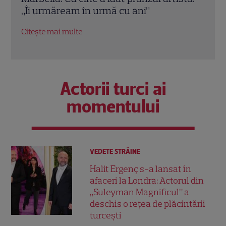
Pedro Pascal. Imagini spectaculoase
Robe
Citește mai multe
Citeș
Actorii turci ai
momentului
VEDETE STRĂINE
Halit Ergenç s-a lansat în
afaceri la Londra: Actorul din
„Suleyman Magnificul” a
deschis o rețea de plăcintării
turcești