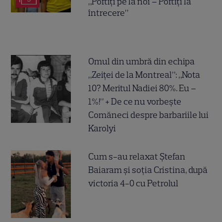
„Poftiți pe la noi – Poftiți la
întrecere”
Omul din umbră din echipa
„Zeiței de la Montreal”: „Nota
10? Meritul Nadiei 80%. Eu –
1%!” + De ce nu vorbește
Comăneci despre barbariile lui
Karolyi
Cum s-au relaxat Ștefan
Baiaram și soția Cristina, după
victoria 4-0 cu Petrolul