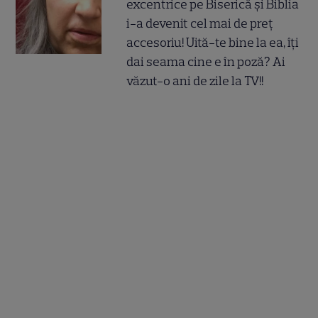
excentrice pe Biserică și Biblia
i-a devenit cel mai de preț
accesoriu! Uită-te bine la ea, îți
dai seama cine e în poză? Ai
văzut-o ani de zile la TV!!