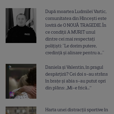
După moartea Ludmilei Vartic,
comunitatea din Hîncești este
lovită de O NOUĂ TRAGEDIE. În
ce condiții A MURIT unul
dintre cei mai respectați
polițiști: "Le dorim putere,
credință și alinare pentru a..."
Daniela și Valentin, în pragul
despărțirii? Cei doi s-au strâns
în brațe și abia s-au putut opri
din plâns: „Mi-e frică...”
Harta unei distracții sportive în