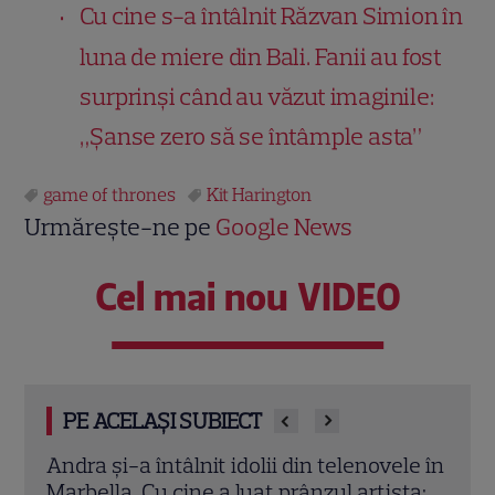
Cu cine s-a întâlnit Răzvan Simion în
luna de miere din Bali. Fanii au fost
surprinși când au văzut imaginile:
„Șanse zero să se întâmple asta”
game of thrones
Kit Harington
Urmărește-ne pe
Google News
Cel mai nou VIDEO
PE ACELAȘI SUBIECT
le în
Jennifer Aniston și Courteney Cox,
Emma
ta:
vacanță de lux în Mallorca alături de
nu a 