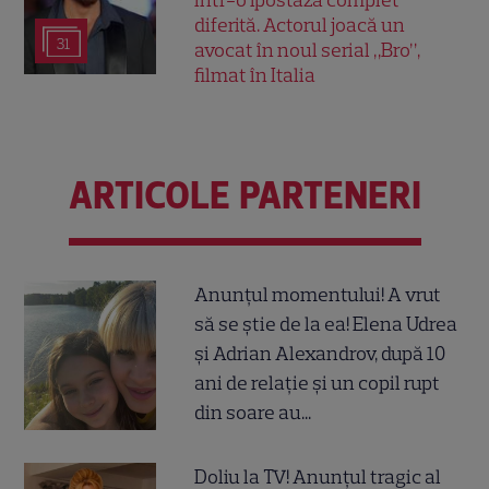
într-o ipostază complet
diferită. Actorul joacă un
31
avocat în noul serial „Bro”,
filmat în Italia
ARTICOLE PARTENERI
Anunțul momentului! A vrut
să se știe de la ea! Elena Udrea
și Adrian Alexandrov, după 10
ani de relație și un copil rupt
din soare au...
Doliu la TV! Anunțul tragic al