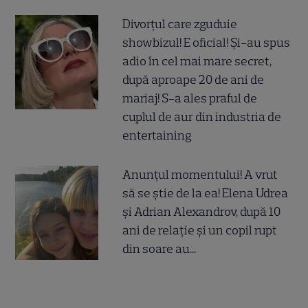
Divorțul care zguduie
showbizul! E oficial! Și-au spus
adio în cel mai mare secret,
după aproape 20 de ani de
mariaj! S-a ales praful de
cuplul de aur din industria de
entertaining
Anunțul momentului! A vrut
să se știe de la ea! Elena Udrea
și Adrian Alexandrov, după 10
ani de relație și un copil rupt
din soare au...