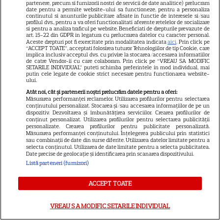
partenere, precum si furnizorii nostri de servicii de date analitice) prelucram
date pentru a permite website-ului sa functioneze, pentru a personaliza
continutul si anunturile publicitare afisate in functie de interesele si/sau
profilul dvs., pentru a va oferi functionalitati aferente retelelor de socializare
si pentru a analiza traficul pe website. Beneficiati de drepturile prevazute de
art. 15-22 din GDPR in legatura cu prelucrarea datelor cu caracter personal.
Aceste drepturi pot fi exercitate prin modalitatea indicata
aici
. Prin click pe
Cum se face cafeaua la presa
“ACCEPT TOATE”, acceptati folosirea tuturor Tehnologiilor de tip Cookie, care
implica inclusiv acceptul dvs. cu privire la stocarea/accesarea informatiilor
franceză – cum funcționează
de catre Vendor-ii cu care colaboram. Prin click pe “VREAU SA MODIFIC
SETARILE INDIVIDUAL” puteti schimba preferintele in mod individual, mai
și care sunt avantajele
putin cele legate de cookie strict necesare pentru functionarea website-
ului.
Atât noi, cât și partenerii noștri prelucrăm datele pentru a oferi:
Măsurarea performanței reclamelor. Utilizarea profilurilor pentru selectarea
conținutului personalizat. Stocarea și/sau accesarea informațiilor de pe un
dispozitiv. Dezvoltarea și îmbunătățirea serviciilor. Crearea profilurilor de
conținut personalizat. Utilizarea profilurilor pentru selectarea publicității
personalizate. Crearea profilurilor pentru publicitate personalizată.
Măsurarea performanței conținutului. Înțelegerea publicului prin statistici
sau combinații de date din surse diferite. Utilizarea datelor limitate pentru a
ALTE ARTICOLE
selecta conținutul. Utilizarea de date limitate pentru a selecta publicitatea.
Date precise de geolocație și identificarea prin scanarea dispozitivului.
INTERESANTE
Listă parteneri (furnizori)
ACCEPT TOATE
VREAU SA MODIFIC SETARILE INDIVIDUAL
PRIME VIDEO