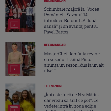
RECOMANDĂRI
Schimbare majoră la „Vocea
României”. Sezonul 14
introduce Butonul „A doua
4
șansă” și un avantaj pentru
Pavel Bartoș
RECOMANDĂRI
MasterChef România revine
cu sezonul 11. Gina Pistol
anunță un sezon „dus la un alt
7
nivel”
TELEVIZIUNE
„Îmi este frică de Nea Mărin,
dar vreau să arăt ce pot”. Ce
vedete intră în noua ediție
3