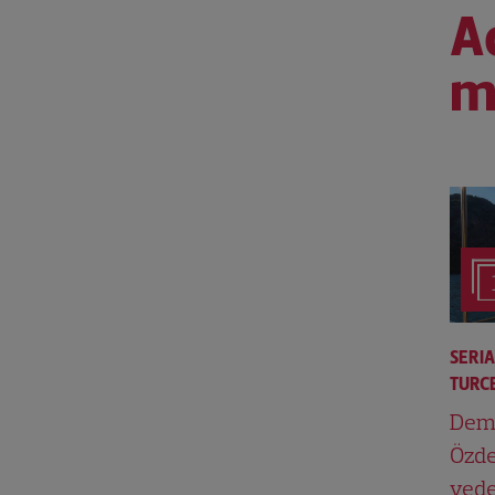
Ac
m
SERI
TURCE
Dem
Özde
vede