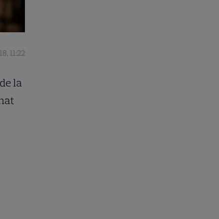
8, 11:22
de la
inat