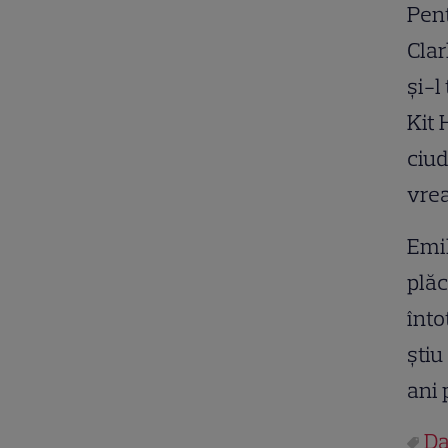
Pent
Clar
și-l
Kit 
ciud
vrea
Emil
plăc
înto
știu
ani
Da