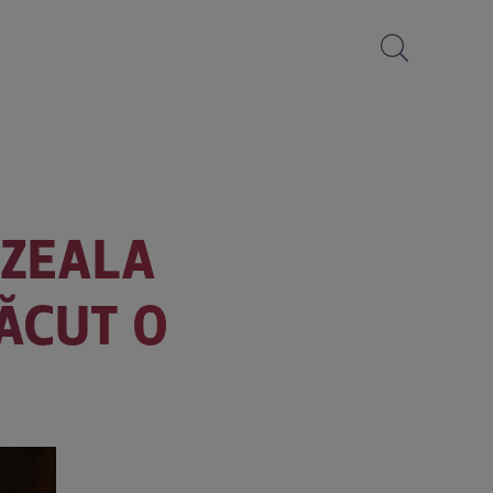
RZEALA
FĂCUT O