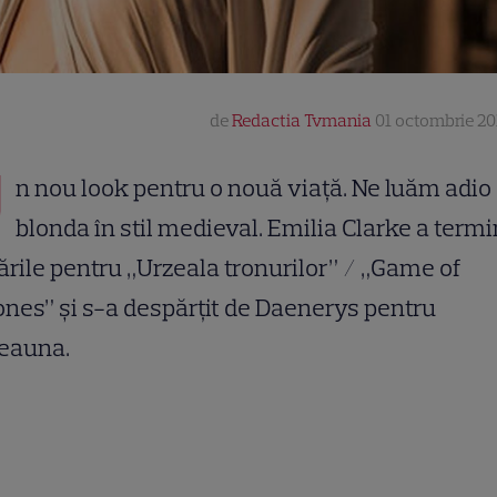
de
Redactia Tvmania
01 octombrie 201
U
n nou look pentru o nouă viață. Ne luăm adio 
blonda în stil medieval. Emilia Clarke a term
ările pentru „Urzeala tronurilor” / „Game of
nes” și s-a despărțit de Daenerys pentru
deauna.