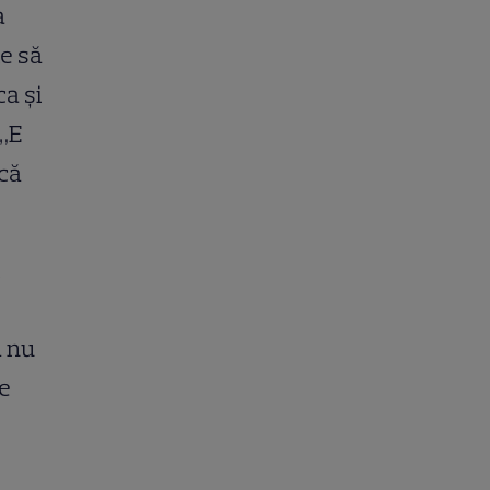
a
te să
ca și
 „E
acă
i
ă nu
de