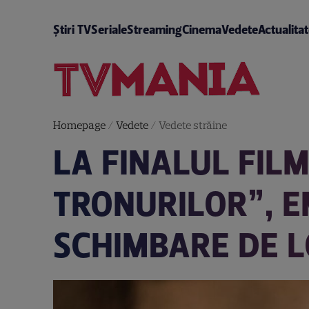
Știri TV
Seriale
Streaming
Cinema
Vedete
Actualita
Homepage
/
Vedete
/
Vedete străine
LA FINALUL FIL
TRONURILOR”, E
SCHIMBARE DE 