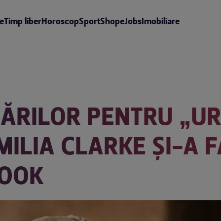
te
Timp liber
Horoscop
Sport
Shop
eJobs
Imobiliare
MĂRILOR PENTRU „U
MILIA CLARKE ȘI-A 
LOOK