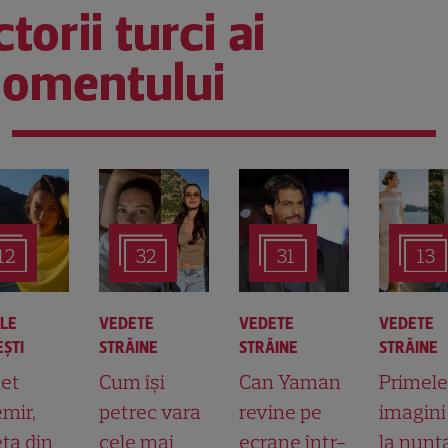
torii turci ai
omentului
12
32
31
13
ALE
VEDETE
VEDETE
VEDETE
ŞTI
STRĂINE
STRĂINE
STRĂINE
et
Cum își
Can Yaman
Primele
mir,
petrec vara
revine pe
imagini
ta din
cele mai
ecrane într-
la nunt