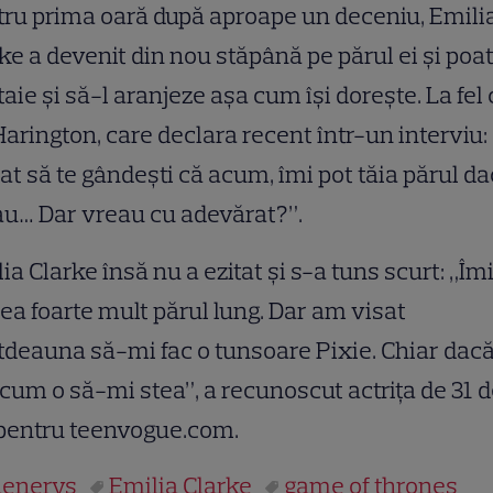
ru prima oară după aproape un deceniu, Emili
ke a devenit din nou stăpână pe părul ei și poa
 taie și să-l aranjeze așa cum își dorește. La fel 
Harington, care declara recent într-un interviu:
at să te gândești că acum, îmi pot tăia părul d
u… Dar vreau cu adevărat?”.
ia Clarke însă nu a ezitat și s-a tuns scurt: „Îm
ea foarte mult părul lung. Dar am visat
tdeauna să-mi fac o tunsoare Pixie. Chiar dac
 cum o să-mi stea”, a recunoscut actrița de 31 
 pentru teenvogue.com.
enerys
Emilia Clarke
game of thrones