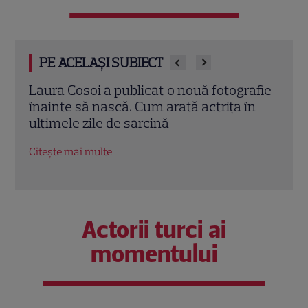
PE ACELAȘI SUBIECT
afie
Cum arată casa din Maramureș primită
Laur
n
cadou de Laura Cosoi de la soțul ei. Locul
alăt
de basm unde artista și-a botezat
Țurc
fetițele
le-a
Citește mai multe
Citeș
Actorii turci ai
momentului