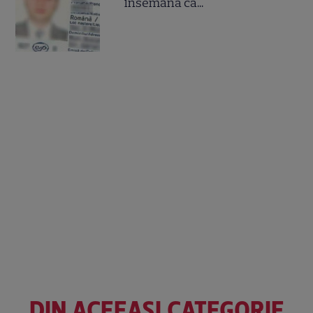
însemană că...
DIN ACEEAȘI CATEGORIE