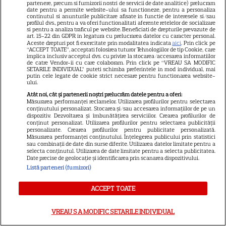
partenere, precum si furnizorii nostri de servicii de date analitice) prelucram
date pentru a permite website-ului sa functioneze, pentru a personaliza
ȘTIRI
continutul si anunturile publicitare afisate in functie de interesele si/sau
profilul dvs., pentru a va oferi functionalitati aferente retelelor de socializare
25 de ani de la lansarea
si pentru a analiza traficul pe website. Beneficiati de drepturile prevazute de
art. 15-22 din GDPR in legatura cu prelucrarea datelor cu caracter personal.
filmului „Stăpânul inelelor:
Aceste drepturi pot fi exercitate prin modalitatea indicata
aici
. Prin click pe
“ACCEPT TOATE”, acceptati folosirea tuturor Tehnologiilor de tip Cookie, care
Frăția Inelului”! Cum a creat
implica inclusiv acceptul dvs. cu privire la stocarea/accesarea informatiilor
de catre Vendor-ii cu care colaboram. Prin click pe “VREAU SA MODIFIC
Peter Jackson una dintre cele
SETARILE INDIVIDUAL” puteti schimba preferintele in mod individual, mai
mai iubite producții fantasy din
putin cele legate de cookie strict necesare pentru functionarea website-
ului.
istorie
Atât noi, cât și partenerii noștri prelucrăm datele pentru a oferi:
Măsurarea performanței reclamelor. Utilizarea profilurilor pentru selectarea
conținutului personalizat. Stocarea și/sau accesarea informațiilor de pe un
dispozitiv. Dezvoltarea și îmbunătățirea serviciilor. Crearea profilurilor de
conținut personalizat. Utilizarea profilurilor pentru selectarea publicității
personalizate. Crearea profilurilor pentru publicitate personalizată.
ŞTIRI
Măsurarea performanței conținutului. Înțelegerea publicului prin statistici
sau combinații de date din surse diferite. Utilizarea datelor limitate pentru a
selecta conținutul. Utilizarea de date limitate pentru a selecta publicitatea.
Date precise de geolocație și identificarea prin scanarea dispozitivului.
Listă parteneri (furnizori)
TELEVIZIUNE
ACCEPT TOATE
Cheloo, declarație neașteptată
înainte de Asia Express: „Cred
VREAU SA MODIFIC SETARILE INDIVIDUAL
că e singura chestie la care m-