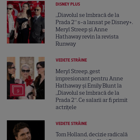
DISNEY PLUS
„Diavolul se îmbracă de la
Prada 2” s-a lansat pe Disney+.
Meryl Streep și Anne
Hathaway revin la revista
Runway
VEDETE STRĂINE
Meryl Streep, gest
impresionant pentru Anne
Hathaway și Emily Blunt la
9
„Diavolul se îmbracă de la
Prada 2”. Ce salarii ar fi primit
actrițele
VEDETE STRĂINE
Tom Holland, decizie radicală