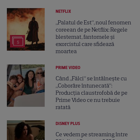
NETFLIX
„Palatul de Est”, noul fenomen
coreean de pe Netflix: Regele
blestemat, fantomele și
5
exorcistul care sfidează
moartea
PRIME VIDEO
Când „Fălci” se întâlnește cu
„Coborâre întunecată”:
Producția claustrofobă de pe
Prime Video ce nu trebuie
ratată
DISNEY PLUS
Ce vedem pe streaming între