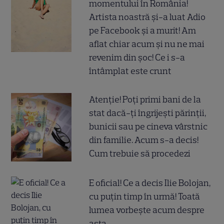
momentului în România!
Artista noastră și-a luat Adio
pe Facebook și a murit! Am
aflat chiar acum și nu ne mai
revenim din șoc! Ce i s-a
întâmplat este crunt
Atenție! Poți primi bani de la
stat dacă-ți îngrijești părinții,
bunicii sau pe cineva vârstnic
din familie. Acum s-a decis!
Cum trebuie să procedezi
E oficial! Ce a decis Ilie Bolojan,
cu puțin timp în urmă! Toată
lumea vorbește acum despre
asta