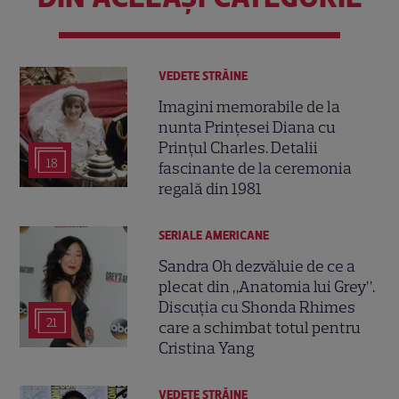
VEDETE STRĂINE
Imagini memorabile de la
nunta Prințesei Diana cu
Prințul Charles. Detalii
18
fascinante de la ceremonia
regală din 1981
SERIALE AMERICANE
Sandra Oh dezvăluie de ce a
plecat din „Anatomia lui Grey”.
Discuția cu Shonda Rhimes
21
care a schimbat totul pentru
Cristina Yang
VEDETE STRĂINE