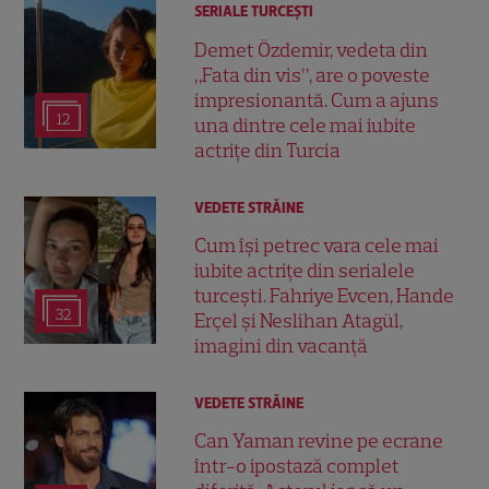
SERIALE TURCEŞTI
Demet Özdemir, vedeta din
„Fata din vis”, are o poveste
impresionantă. Cum a ajuns
12
una dintre cele mai iubite
actrițe din Turcia
VEDETE STRĂINE
Cum își petrec vara cele mai
iubite actrițe din serialele
turcești. Fahriye Evcen, Hande
32
Erçel și Neslihan Atagül,
imagini din vacanță
VEDETE STRĂINE
Can Yaman revine pe ecrane
într-o ipostază complet