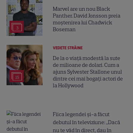
Marvel are un nou Black
Panther. David Jonsson preia
moștenirea lui Chadwick
3
Boseman
VEDETE STRĂINE
De la o viață modestă la sute
de milioane de dolari. Cum a
ajuns Sylvester Stallone unul
15
dintre cei mai bogați actori de
la Hollywood
Fiica legendei și-a făcut
debutul în televiziune: „Dacă
nu te văd în direct, dau în