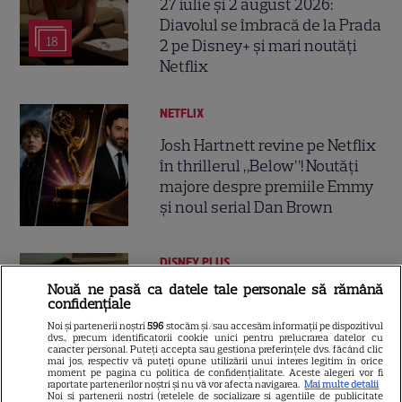
27 iulie și 2 august 2026:
Diavolul se îmbracă de la Prada
18
2 pe Disney+ și mari noutăți
Netflix
NETFLIX
Josh Hartnett revine pe Netflix
în thrillerul „Below”! Noutăți
majore despre premiile Emmy
și noul serial Dan Brown
DISNEY PLUS
Nouă ne pasă ca datele tale personale să rămână
Care-i buna și care-i reaua?
confidențiale
Emmy Rossum revine
Noi și partenerii noștri
596
stocăm și/sau accesăm informații pe dispozitivul
spectaculos pe Disney+ în
dvs., precum identificatorii cookie unici pentru prelucrarea datelor cu
caracter personal. Puteți accepta sau gestiona preferințele dvs. făcând clic
3
thrillerul psihologic „Furie și
mai jos, respectiv vă puteți opune utilizării unui interes legitim în orice
moment pe pagina cu politica de confidențialitate. Aceste alegeri vor fi
seducție”
raportate partenerilor noștri și nu vă vor afecta navigarea.
Mai multe detalii
Noi si partenerii nostri (retelele de socializare si agentiile de publicitate