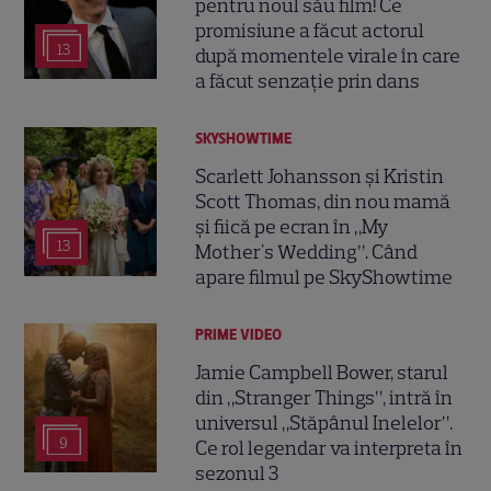
pentru noul său film! Ce
promisiune a făcut actorul
13
după momentele virale în care
a făcut senzație prin dans
SKYSHOWTIME
Scarlett Johansson și Kristin
Scott Thomas, din nou mamă
și fiică pe ecran în „My
13
Mother's Wedding”. Când
apare filmul pe SkyShowtime
PRIME VIDEO
Jamie Campbell Bower, starul
din „Stranger Things”, intră în
universul „Stăpânul Inelelor”.
9
Ce rol legendar va interpreta în
sezonul 3