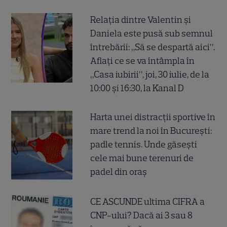
Relația dintre Valentin și
Daniela este pusă sub semnul
întrebării: „Să se despartă aici”.
Aflați ce se va întâmpla în
„Casa iubirii”, joi, 30 iulie, de la
10:00 și 16:30, la Kanal D
Harta unei distracții sportive în
mare trend la noi în București:
padle tennis. Unde găsești
cele mai bune terenuri de
padel din oraș
CE ASCUNDE ultima CIFRA a
CNP-ului? Dacă ai 3 sau 8