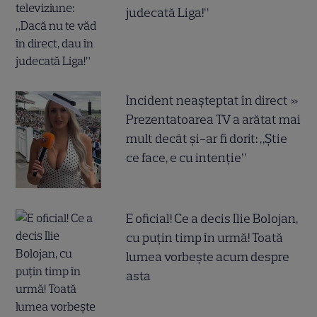
judecată Liga!”
Incident neașteptat în direct »
Prezentatoarea TV a arătat mai
mult decât și-ar fi dorit: „Știe
ce face, e cu intenție”
E oficial! Ce a decis Ilie Bolojan,
cu puțin timp în urmă! Toată
lumea vorbește acum despre
asta