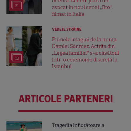
diferită. Actorul joacă un
31
avocat în noul serial „Bro”,
filmat în Italia
VEDETE STRĂINE
Primele imagini de la nunta
Damlei Sönmez. Actrița din
„Legea familiei” s-a căsătorit
13
într-o ceremonie discretă la
Istanbul
ARTICOLE PARTENERI
Tragedia înfiorătoare a