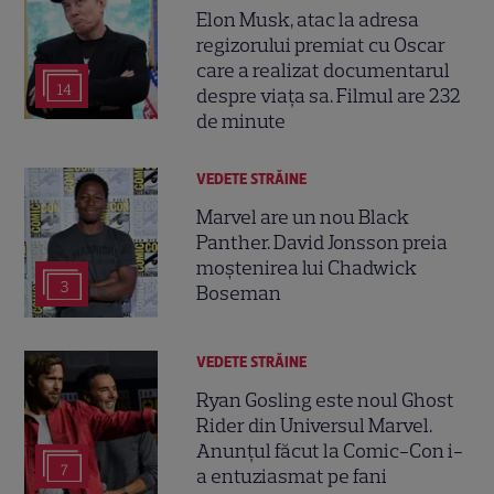
Elon Musk, atac la adresa
regizorului premiat cu Oscar
care a realizat documentarul
14
despre viața sa. Filmul are 232
de minute
VEDETE STRĂINE
Marvel are un nou Black
Panther. David Jonsson preia
moștenirea lui Chadwick
3
Boseman
VEDETE STRĂINE
Ryan Gosling este noul Ghost
Rider din Universul Marvel.
Anunțul făcut la Comic-Con i-
7
a entuziasmat pe fani