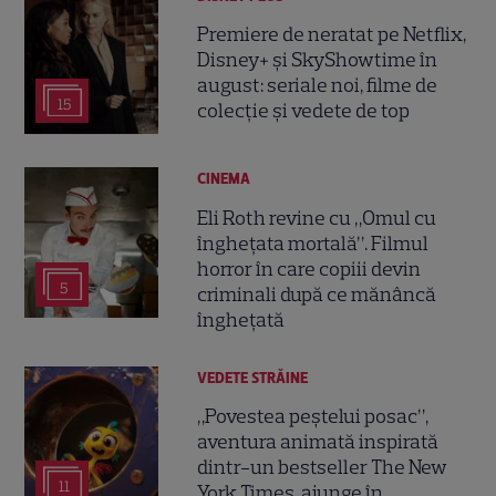
Premiere de neratat pe Netflix,
Disney+ și SkyShowtime în
august: seriale noi, filme de
15
colecție și vedete de top
CINEMA
Eli Roth revine cu „Omul cu
înghețata mortală”. Filmul
horror în care copiii devin
5
criminali după ce mănâncă
înghețată
VEDETE STRĂINE
„Povestea peștelui posac”,
aventura animată inspirată
dintr-un bestseller The New
11
York Times, ajunge în