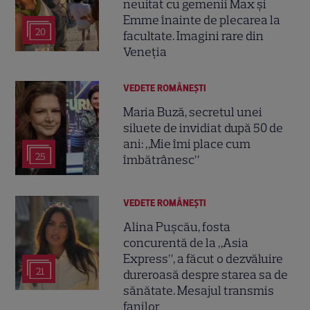
neuitat cu gemenii Max și
Emme înainte de plecarea la
20
facultate. Imagini rare din
Veneția
VEDETE ROMÂNEŞTI
Maria Buză, secretul unei
siluete de invidiat după 50 de
ani: „Mie îmi place cum
25
îmbătrânesc”
VEDETE ROMÂNEŞTI
Alina Pușcău, fosta
concurentă de la „Asia
Express”, a făcut o dezvăluire
21
dureroasă despre starea sa de
sănătate. Mesajul transmis
fanilor