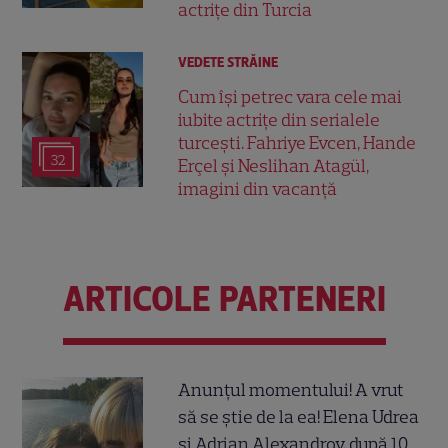
actrițe din Turcia
VEDETE STRĂINE
Cum își petrec vara cele mai
iubite actrițe din serialele
turcești. Fahriye Evcen, Hande
32
Erçel și Neslihan Atagül,
imagini din vacanță
ARTICOLE PARTENERI
Anunțul momentului! A vrut
să se știe de la ea! Elena Udrea
și Adrian Alexandrov, după 10