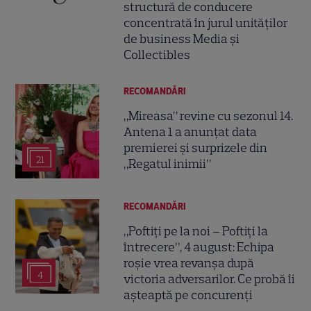
structură de conducere
concentrată în jurul unităților
de business Media și
Collectibles
RECOMANDĂRI
„Mireasa” revine cu sezonul 14.
Antena 1 a anunțat data
premierei și surprizele din
21
„Regatul inimii”
RECOMANDĂRI
„Poftiți pe la noi – Poftiți la
întrecere”, 4 august: Echipa
roșie vrea revanșa după
4
victoria adversarilor. Ce probă îi
așteaptă pe concurenți