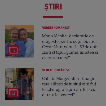
ŞTIRI
VEDETE ROMÂNEŞTI
Mona Nicolici, declarație de
dragoste pentru soțul ei, chef
Cezar Munteanu, la 53 de ani:
3
„Ești stâlpul, gluma, liniștea și
aventura mea”
VEDETE ROMÂNEŞTI
Cabiria Morgenstern, imagini
rare alături de iubitul ei și fiul
lor. „Fotografii pe care le faci,
12
dar nu le postezi”