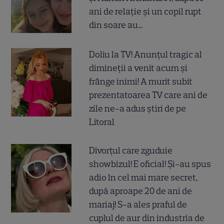
ani de relație și un copil rupt
din soare au...
Doliu la TV! Anunțul tragic al
dimineții a venit acum și
frânge inimi! A murit subit
prezentatoarea TV care ani de
zile ne-a adus știri de pe
Litoral
Divorțul care zguduie
showbizul! E oficial! Și-au spus
adio în cel mai mare secret,
după aproape 20 de ani de
mariaj! S-a ales praful de
cuplul de aur din industria de