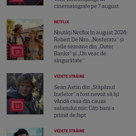
cinematografe pe 7 august
NETFLIX
Noutăți Netflix în august 2026:
Robert De Niro, „Nosferatu” și
noile sezoane din „Outer
16
Banks” și „Un veac de
singurătate”
VEDETE STRĂINE
Sean Astin din „Stăpânul
Inelelor” a fost nevoit să își
vândă casa din cauza
14
salariului mic: Câți bani a
primit de fapt
VEDETE STRĂINE