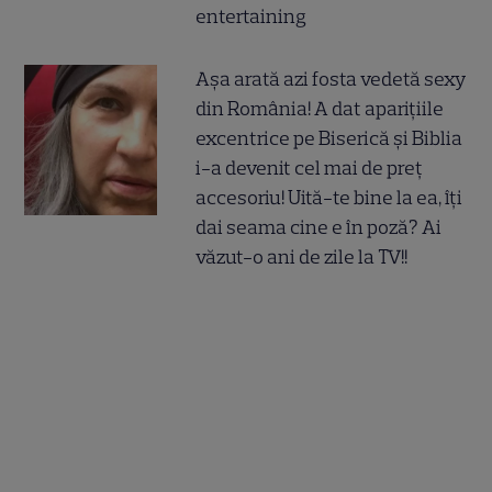
entertaining
Așa arată azi fosta vedetă sexy
din România! A dat aparițiile
excentrice pe Biserică și Biblia
i-a devenit cel mai de preț
accesoriu! Uită-te bine la ea, îți
dai seama cine e în poză? Ai
văzut-o ani de zile la TV!!