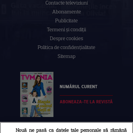
Contacte televiziuni
Abonamente
Publicitate
Termeni și condiții
Despre cookies
Politica de confidenţialitate
Sitemap
NUMĂRUL CURENT
ABONEAZA-TE LA REVISTĂ
Nouă ne pasă ca datele tale personale să rămână
Libertatea