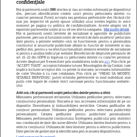
confidențiale
Libertatea pentru femei
Noi și partenerii noștri
596
stocăm și/sau accesăm informații pe dispozitivul
dvs., precum identificatorii cookie unici pentru prelucrarea datelor cu
GSP
caracter personal. Puteți accepta sau gestiona preferințele dvs. făcând clic
mai jos, respectiv vă puteți opune utilizării unui interes legitim în orice
Știri mondene
moment pe pagina cu politica de confidențialitate. Aceste alegeri vor fi
raportate partenerilor noștri și nu vă vor afecta navigarea.
Mai multe detalii
Noi si partenerii nostri (retelele de socializare si agentiile de publicitate
Avantaje
partenere, precum si furnizorii nostri de servicii de date analitice) prelucram
date pentru a permite website-ului sa functioneze, pentru a personaliza
Elle
continutul si anunturile publicitare afisate in functie de interesele si/sau
profilul dvs., pentru a va oferi functionalitati aferente retelelor de socializare
Unica
si pentru a analiza traficul pe website. Beneficiati de drepturile prevazute de
art. 15-22 din GDPR in legatura cu prelucrarea datelor cu caracter personal.
Retete practice
Aceste drepturi pot fi exercitate prin modalitatea indicata
aici
. Prin click pe
“ACCEPT TOATE”, acceptati folosirea tuturor Tehnologiilor de tip Cookie, care
implica inclusiv acceptul dvs. cu privire la stocarea/accesarea informatiilor
de catre Vendor-ii cu care colaboram. Prin click pe “VREAU SA MODIFIC
SETARILE INDIVIDUAL” puteti schimba preferintele in mod individual, mai
URMĂREȘTE-NE PE
putin cele legate de cookie strict necesare pentru functionarea website-
ului.
Atât noi, cât și partenerii noștri prelucrăm datele pentru a oferi:
Măsurarea performanței reclamelor. Utilizarea profilurilor pentru selectarea
conținutului personalizat. Stocarea și/sau accesarea informațiilor de pe un
dispozitiv. Dezvoltarea și îmbunătățirea serviciilor. Crearea profilurilor de
conținut personalizat. Utilizarea profilurilor pentru selectarea publicității
Copyright
2026
Ringier Romania – Toate Drepturile rezervate
personalizate. Crearea profilurilor pentru publicitate personalizată.
Măsurarea performanței conținutului. Înțelegerea publicului prin statistici
sau combinații de date din surse diferite. Utilizarea datelor limitate pentru a
selecta conținutul. Utilizarea de date limitate pentru a selecta publicitatea.
Date precise de geolocație și identificarea prin scanarea dispozitivului.
Listă parteneri (furnizori)