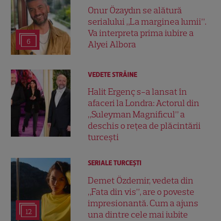
Onur Özaydın se alătură
serialului „La marginea lumii”.
Va interpreta prima iubire a
6
Alyei Albora
VEDETE STRĂINE
Halit Ergenç s-a lansat în
afaceri la Londra: Actorul din
„Suleyman Magnificul” a
deschis o rețea de plăcintării
turcești
SERIALE TURCEŞTI
Demet Özdemir, vedeta din
„Fata din vis”, are o poveste
impresionantă. Cum a ajuns
12
una dintre cele mai iubite