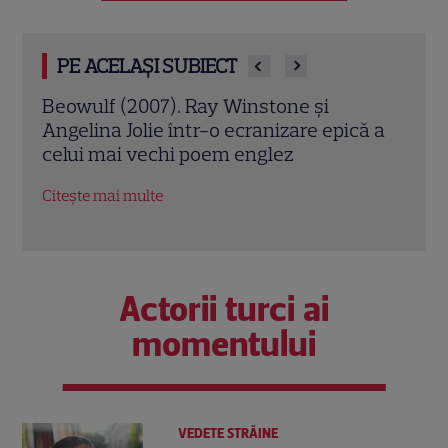
PE ACELAȘI SUBIECT
Jack Ryan: Agentul din umbră (2014).
Avia
ă a
Chris Pine și Kevin Costner, într-o cursă
lui 
contra cronometru pentru salvarea
de î
economiei americane
Citeș
Citește mai multe
Actorii turci ai
momentului
VEDETE STRĂINE