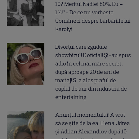
10? Meritul Nadiei 80%. Eu –
1%!” + De ce nu vorbește
Comăneci despre barbariile lui
Karolyi
Divorțul care zguduie
showbizul! E oficial! Și-au spus
adio în cel mai mare secret,
după aproape 20 de ani de
mariaj! S-a ales praful de
cuplul de aur din industria de
entertaining
Anunțul momentului! A vrut
să se știe de la ea! Elena Udrea
și Adrian Alexandrov, după 10