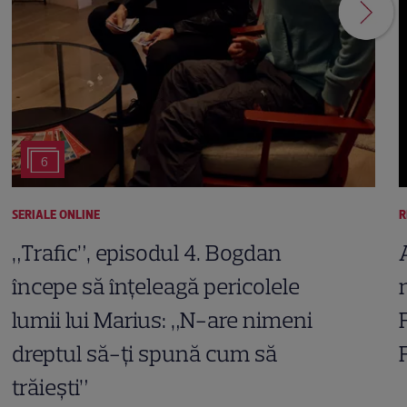
6
SERIALE ONLINE
R
„Trafic”, episodul 4. Bogdan
începe să înțeleagă pericolele
lumii lui Marius: „N-are nimeni
dreptul să-ți spună cum să
trăiești”