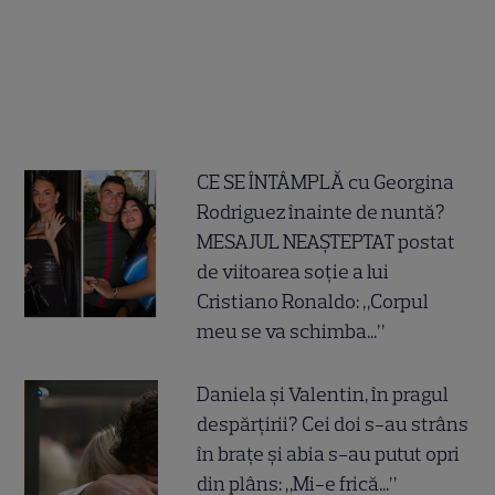
CE SE ÎNTÂMPLĂ cu Georgina
Rodriguez înainte de nuntă?
MESAJUL NEAȘTEPTAT postat
de viitoarea soție a lui
Cristiano Ronaldo: „Corpul
meu se va schimba...”
Daniela și Valentin, în pragul
despărțirii? Cei doi s-au strâns
în brațe și abia s-au putut opri
din plâns: „Mi-e frică...”