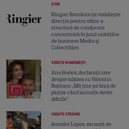
ȘTIRI
Ringier România își stabilește
direcția pentru viitor: o
structură de conducere
concentrată în jurul unităților
de business Media și
Collectibles
VEDETE ROMÂNEŞTI
Ana Bodea, declarații rare
despre iubirea cu Valentin
Butnaru: „Mă ține pe linia de
13
plutire când lucrurile devin
dificile”
VEDETE STRĂINE
Jennifer Lopez, vacanță de