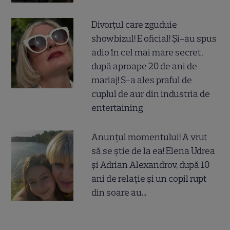
Divorțul care zguduie
showbizul! E oficial! Și-au spus
adio în cel mai mare secret,
după aproape 20 de ani de
mariaj! S-a ales praful de
cuplul de aur din industria de
entertaining
Anunțul momentului! A vrut
să se știe de la ea! Elena Udrea
și Adrian Alexandrov, după 10
ani de relație și un copil rupt
din soare au...