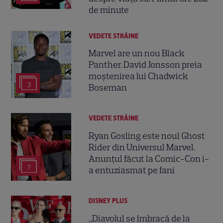
de minute
VEDETE STRĂINE
Marvel are un nou Black
Panther. David Jonsson preia
moștenirea lui Chadwick
3
Boseman
VEDETE STRĂINE
Ryan Gosling este noul Ghost
Rider din Universul Marvel.
Anunțul făcut la Comic-Con i-
7
a entuziasmat pe fani
DISNEY PLUS
„Diavolul se îmbracă de la