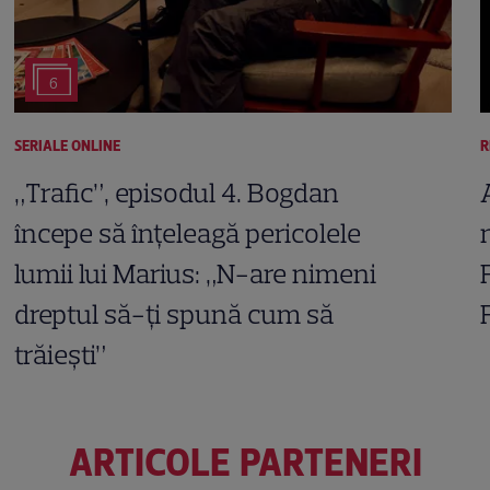
6
SERIALE ONLINE
R
„Trafic”, episodul 4. Bogdan
începe să înțeleagă pericolele
lumii lui Marius: „N-are nimeni
dreptul să-ți spună cum să
trăiești”
ARTICOLE PARTENERI