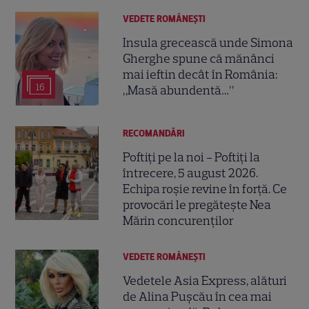
VEDETE ROMÂNEŞTI
Insula grecească unde Simona
Gherghe spune că mănânci
mai ieftin decât în România:
16
„Masă abundentă…”
RECOMANDĂRI
Poftiți pe la noi - Poftiți la
întrecere, 5 august 2026.
Echipa roșie revine în forță. Ce
provocări le pregătește Nea
Mărin concurenților
VEDETE ROMÂNEŞTI
Vedetele Asia Express, alături
de Alina Pușcău în cea mai