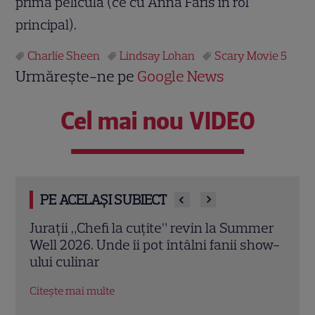
prima peliculă (ce cu Anna Faris în rol
principal).
Charlie Sheen
Lindsay Lohan
Scary Movie 5
Urmărește-ne pe
Google News
Cel mai nou VIDEO
PE ACELAȘI SUBIECT
mmer
Ringier România își stabilește direcția
„Mir
show-
pentru viitor: o structură de conducere
a an
concentrată în jurul unităților de
din 
business Media și Collectibles
Citeș
Citește mai multe