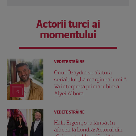
Actorii turci ai
momentului
VEDETE STRĂINE
Onur Özaydın se alătură
serialului „La marginea lumii”.
Va interpreta prima iubire a
6
Alyei Albora
VEDETE STRĂINE
Halit Ergenç s-a lansat în
afaceri la Londra: Actorul din