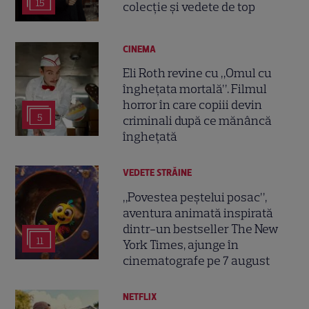
15
colecție și vedete de top
CINEMA
Eli Roth revine cu „Omul cu
înghețata mortală”. Filmul
horror în care copiii devin
5
criminali după ce mănâncă
înghețată
VEDETE STRĂINE
„Povestea peștelui posac”,
aventura animată inspirată
dintr-un bestseller The New
11
York Times, ajunge în
cinematografe pe 7 august
NETFLIX