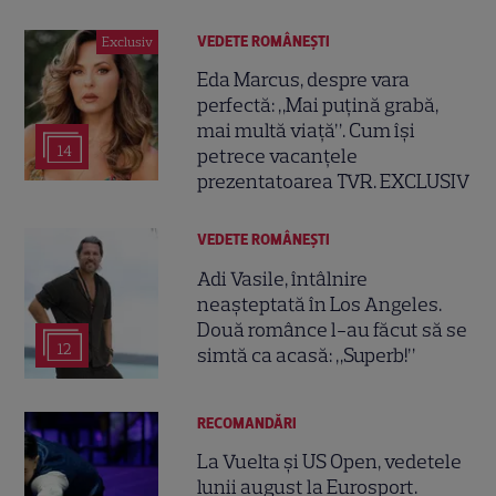
VEDETE ROMÂNEŞTI
Exclusiv
Eda Marcus, despre vara
perfectă: „Mai puțină grabă,
mai multă viață”. Cum își
14
petrece vacanțele
prezentatoarea TVR. EXCLUSIV
VEDETE ROMÂNEŞTI
Adi Vasile, întâlnire
neașteptată în Los Angeles.
Două românce l-au făcut să se
12
simtă ca acasă: „Superb!”
RECOMANDĂRI
La Vuelta și US Open, vedetele
lunii august la Eurosport.