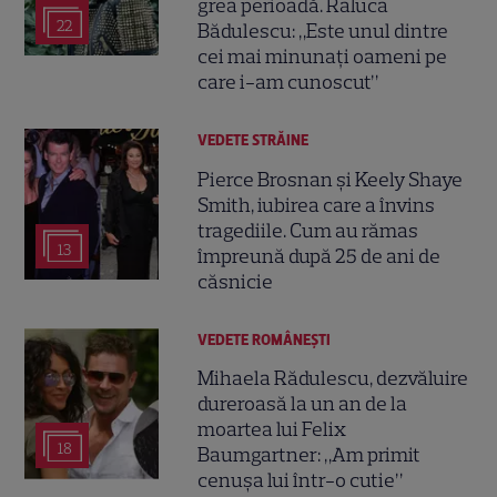
grea perioadă. Raluca
22
Bădulescu: „Este unul dintre
cei mai minunați oameni pe
care i-am cunoscut”
VEDETE STRĂINE
Pierce Brosnan și Keely Shaye
Smith, iubirea care a învins
tragediile. Cum au rămas
13
împreună după 25 de ani de
căsnicie
VEDETE ROMÂNEŞTI
Mihaela Rădulescu, dezvăluire
dureroasă la un an de la
moartea lui Felix
18
Baumgartner: „Am primit
cenușa lui într-o cutie”