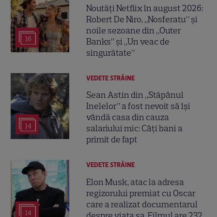
Noutăți Netflix în august 2026:
Robert De Niro, „Nosferatu” și
noile sezoane din „Outer
16
Banks” și „Un veac de
singurătate”
VEDETE STRĂINE
Sean Astin din „Stăpânul
Inelelor” a fost nevoit să își
vândă casa din cauza
14
salariului mic: Câți bani a
primit de fapt
VEDETE STRĂINE
Elon Musk, atac la adresa
regizorului premiat cu Oscar
care a realizat documentarul
14
despre viața sa. Filmul are 232