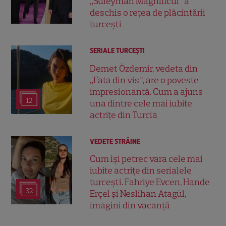
„Suleyman Magnificul” a
deschis o rețea de plăcintării
turcești
SERIALE TURCEŞTI
Demet Özdemir, vedeta din
„Fata din vis”, are o poveste
impresionantă. Cum a ajuns
12
una dintre cele mai iubite
actrițe din Turcia
VEDETE STRĂINE
Cum își petrec vara cele mai
iubite actrițe din serialele
turcești. Fahriye Evcen, Hande
32
Erçel și Neslihan Atagül,
imagini din vacanță