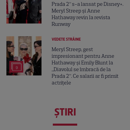
Prada 2” s-a lansat pe Disney+.
Meryl Streep și Anne
Hathaway revin la revista
Runway
VEDETE STRĂINE
Meryl Streep, gest
impresionant pentru Anne
Hathaway și Emily Blunt la
9
„Diavolul se îmbracă de la
Prada 2”. Ce salarii ar fi primit
actrițele
ŞTIRI