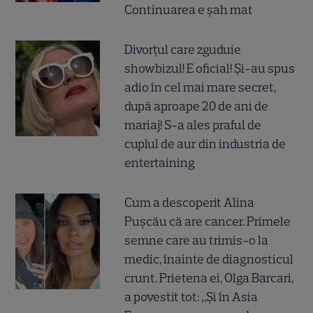
Continuarea e șah mat
Divorțul care zguduie
showbizul! E oficial! Și-au spus
adio în cel mai mare secret,
după aproape 20 de ani de
mariaj! S-a ales praful de
cuplul de aur din industria de
entertaining
Cum a descoperit Alina
Pușcău că are cancer. Primele
semne care au trimis-o la
medic, înainte de diagnosticul
crunt. Prietena ei, Olga Barcari,
a povestit tot: „Și în Asia