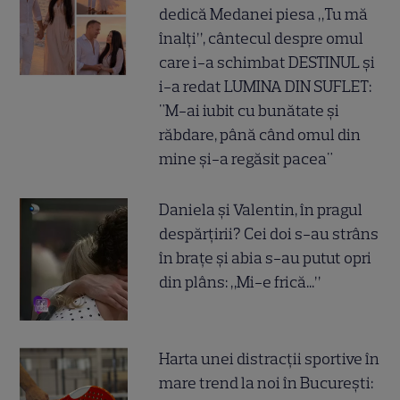
dedică Medanei piesa „Tu mă
înalți”, cântecul despre omul
care i-a schimbat DESTINUL și
i-a redat LUMINA DIN SUFLET:
"M-ai iubit cu bunătate și
răbdare, până când omul din
mine și-a regăsit pacea"
Daniela și Valentin, în pragul
despărțirii? Cei doi s-au strâns
în brațe și abia s-au putut opri
din plâns: „Mi-e frică...”
Harta unei distracții sportive în
mare trend la noi în București: