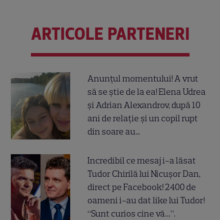
ARTICOLE PARTENERI
Anunțul momentului! A vrut
să se știe de la ea! Elena Udrea
și Adrian Alexandrov, după 10
ani de relație și un copil rupt
din soare au...
Incredibil ce mesaj i-a lăsat
Tudor Chirilă lui Nicușor Dan,
direct pe Facebook! 2400 de
oameni i-au dat like lui Tudor!
“Sunt curios cine vă…”.