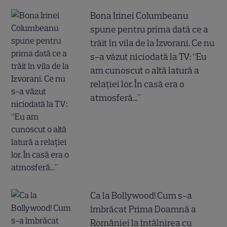
Bona Irinei Columbeanu
spune pentru prima dată ce a
trăit în vila de la Izvorani. Ce nu
s-a văzut niciodată la TV: ”Eu
am cunoscut o altă latură a
relației lor. În casă era o
atmosferă..."
Ca la Bollywood! Cum s-a
îmbrăcat Prima Doamnă a
României la întâlnirea cu