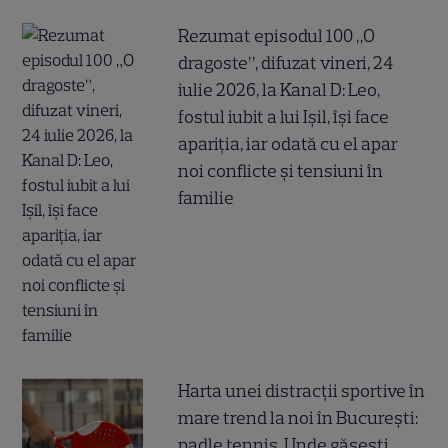
Rezumat episodul 100 „O
dragoste”, difuzat vineri, 24
iulie 2026, la Kanal D: Leo,
fostul iubit a lui Ișil, își face
apariția, iar odată cu el apar
noi conflicte și tensiuni în
familie
Harta unei distracții sportive în
mare trend la noi în București:
padle tennis. Unde găsești