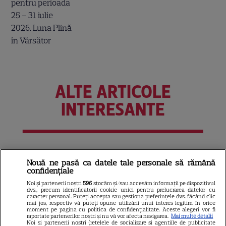
ALTE ARTICOLE
INTERESANTE
NETFLIX
Nouă ne pasă ca datele tale personale să rămână
confidențiale
Kevin Hart revine pe Netflix în
comedia „72 de ore”! Aventura
Noi și partenerii noștri
596
stocăm și/sau accesăm informații pe dispozitivul
dvs., precum identificatorii cookie unici pentru prelucrarea datelor cu
haotică în care un corporatist
caracter personal. Puteți accepta sau gestiona preferințele dvs. făcând clic
mai jos, respectiv vă puteți opune utilizării unui interes legitim în orice
3
ajunge din greșeală la o
moment pe pagina cu politica de confidențialitate. Aceste alegeri vor fi
raportate partenerilor noștri și nu vă vor afecta navigarea.
Mai multe detalii
petrecere a burlacilor
Noi si partenerii nostri (retelele de socializare si agentiile de publicitate