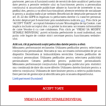
partenere, precum si furnizorii nostri de servicii de date analitice) prelucram
date pentru a permite website-ului sa functioneze, pentru a personaliza
continutul si anunturile publicitare afisate in functie de interesele si/sau
VEDETE STRĂINE
profilul dvs., pentru a va oferi functionalitati aferente retelelor de socializare
si pentru a analiza traficul pe website. Beneficiati de drepturile prevazute de
Glenn Close primește premiul
art. 15-22 din GDPR in legatura cu prelucrarea datelor cu caracter personal.
Aceste drepturi pot fi exercitate prin modalitatea indicata
aici
. Prin click pe
Oscar onorific la 79 de ani!
“ACCEPT TOATE”, acceptati folosirea tuturor Tehnologiilor de tip Cookie, care
implica inclusiv acceptul dvs. cu privire la stocarea/accesarea informatiilor
Recunoaștere istorică după 8
de catre Vendor-ii cu care colaboram. Prin click pe “VREAU SA MODIFIC
38
SETARILE INDIVIDUAL” puteti schimba preferintele in mod individual, mai
nominalizări necâștigate
putin cele legate de cookie strict necesare pentru functionarea website-
ului.
Atât noi, cât și partenerii noștri prelucrăm datele pentru a oferi:
Măsurarea performanței reclamelor. Utilizarea profilurilor pentru selectarea
HBO
conținutului personalizat. Stocarea și/sau accesarea informațiilor de pe un
dispozitiv. Dezvoltarea și îmbunătățirea serviciilor. Crearea profilurilor de
Ghinion la scară universală!
conținut personalizat. Utilizarea profilurilor pentru selectarea publicității
personalizate. Crearea profilurilor pentru publicitate personalizată.
Noul serial „Stuart nu poate
Măsurarea performanței conținutului. Înțelegerea publicului prin statistici
salva universul”, un spin-off
sau combinații de date din surse diferite. Utilizarea datelor limitate pentru a
selecta conținutul. Utilizarea de date limitate pentru a selecta publicitatea.
din „Teoria Big Bang”, se
Date precise de geolocație și identificarea prin scanarea dispozitivului.
lansează pe HBO Max
Listă parteneri (furnizori)
ACCEPT TOATE
VEDETE STRĂINE
Christopher Nolan a interzis
VREAU SA MODIFIC SETARILE INDIVIDUAL
papucii Ugg pe platourile sale