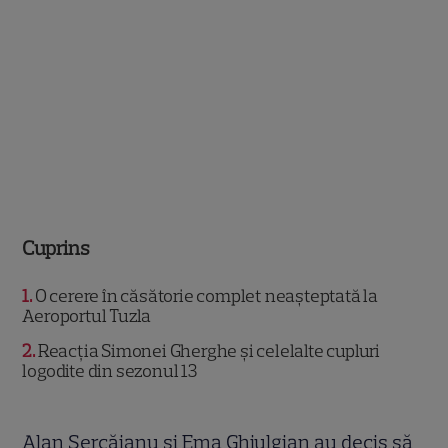
Cuprins
1
O cerere în căsătorie complet neașteptată la
Aeroportul Tuzla
2
Reacția Simonei Gherghe și celelalte cupluri
logodite din sezonul 13
Alan Șercăianu și Ema Ghiulgian au decis să