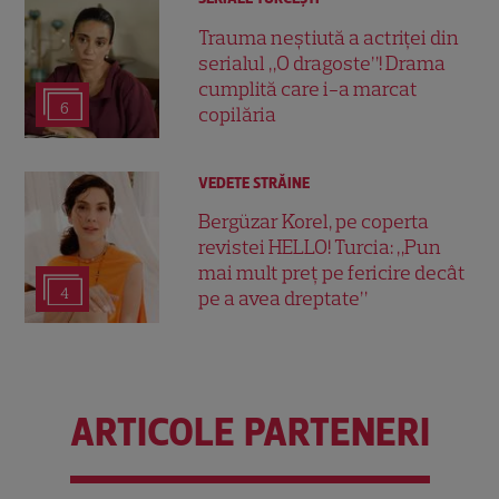
Trauma neștiută a actriței din
serialul „O dragoste”! Drama
cumplită care i-a marcat
6
copilăria
VEDETE STRĂINE
Bergüzar Korel, pe coperta
revistei HELLO! Turcia: „Pun
mai mult preț pe fericire decât
4
pe a avea dreptate”
ARTICOLE PARTENERI