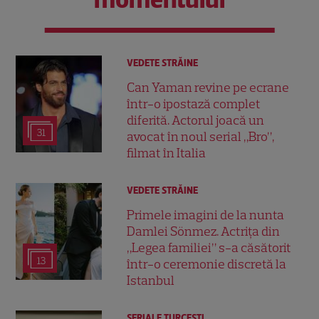
VEDETE STRĂINE
Can Yaman revine pe ecrane
într-o ipostază complet
diferită. Actorul joacă un
31
avocat în noul serial „Bro”,
filmat în Italia
VEDETE STRĂINE
Primele imagini de la nunta
Damlei Sönmez. Actrița din
„Legea familiei” s-a căsătorit
13
într-o ceremonie discretă la
Istanbul
SERIALE TURCEŞTI