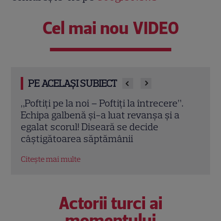
Cel mai nou VIDEO
PE ACELAȘI SUBIECT
6.
„Poftiți pe la noi – Poftiți la întrecere”.
Miha
Echipa galbenă și-a luat revanșa și a
pupi
e
egalat scorul! Diseară se decide
Petru
câștigătoarea săptămânii
EXC
Citește mai multe
Citeș
Actorii turci ai
momentului