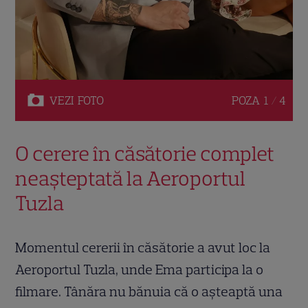
VEZI
FOTO
POZA
1 / 4
O cerere în căsătorie complet
neașteptată la Aeroportul
Tuzla
Momentul cererii în căsătorie a avut loc la
Aeroportul Tuzla, unde Ema participa la o
filmare. Tânăra nu bănuia că o așteaptă una