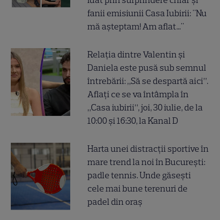
luat prin surprindere chiar și
fanii emisiunii Casa Iubirii: "Nu
mă așteptam! Am aflat..."
Relația dintre Valentin și
Daniela este pusă sub semnul
întrebării: „Să se despartă aici”.
Aflați ce se va întâmpla în
„Casa iubirii”, joi, 30 iulie, de la
10:00 și 16:30, la Kanal D
Harta unei distracții sportive în
mare trend la noi în București:
padle tennis. Unde găsești
cele mai bune terenuri de
padel din oraș