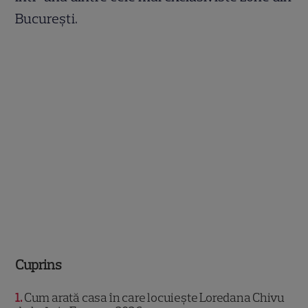
București.
Cuprins
1
Cum arată casa în care locuiește Loredana Chivu