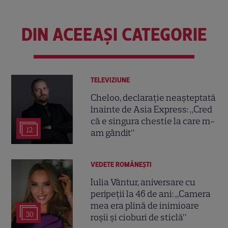
DIN ACEEAȘI CATEGORIE
TELEVIZIUNE
Cheloo, declarație neașteptată
înainte de Asia Express: „Cred
că e singura chestie la care m-
12
am gândit”
VEDETE ROMÂNEŞTI
Iulia Vântur, aniversare cu
peripeții la 46 de ani: „Camera
mea era plină de inimioare
30
roșii și cioburi de sticlă”