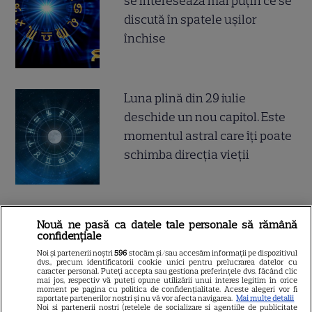
se interesează mai puțin ce se
discută în spatele ușilor
închise
Luna plină din 29 iulie
deschide un nou capitol. Este
momentul astral care îți poate
schimba direcția vieții
Ploaia de meteori Delta
Nouă ne pasă ca datele tale personale să rămână
Aquaride 2026: când o poți
confidențiale
vedea cel mai bine
Noi și partenerii noștri
596
stocăm și/sau accesăm informații pe dispozitivul
dvs., precum identificatorii cookie unici pentru prelucrarea datelor cu
caracter personal. Puteți accepta sau gestiona preferințele dvs. făcând clic
mai jos, respectiv vă puteți opune utilizării unui interes legitim în orice
moment pe pagina cu politica de confidențialitate. Aceste alegeri vor fi
raportate partenerilor noștri și nu vă vor afecta navigarea.
Mai multe detalii
Noi si partenerii nostri (retelele de socializare si agentiile de publicitate