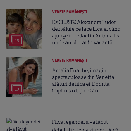
VEDETE ROMÂNEŞTI
EXCLUSIV. Alexandra Tudor
dezvăluie ce face fiica ei când
ajunge în redacția Antena 1 și
16
unde au plecat în vacanță
VEDETE ROMÂNEŞTI
Amalia Enache, imagini
spectaculoase din Veneția
alături de fiica ei. Dorința
10
împlinită după 10 ani
Fiica legendei și-a făcut
debutul în televiziune: „Dacă