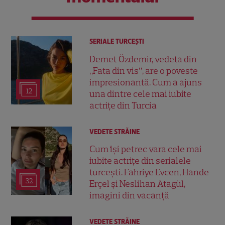
SERIALE TURCEŞTI
Demet Özdemir, vedeta din
„Fata din vis”, are o poveste
impresionantă. Cum a ajuns
12
una dintre cele mai iubite
actrițe din Turcia
VEDETE STRĂINE
Cum își petrec vara cele mai
iubite actrițe din serialele
turcești. Fahriye Evcen, Hande
32
Erçel și Neslihan Atagül,
imagini din vacanță
VEDETE STRĂINE