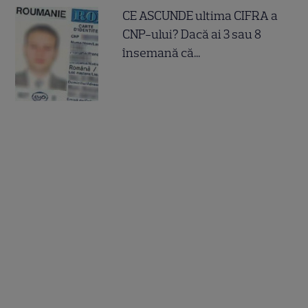
CE ASCUNDE ultima CIFRA a
CNP-ului? Dacă ai 3 sau 8
însemană că...