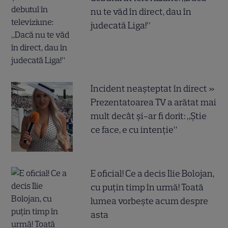
nu te văd în direct, dau în
judecată Liga!”
Incident neașteptat în direct »
Prezentatoarea TV a arătat mai
mult decât și-ar fi dorit: „Știe
ce face, e cu intenție”
E oficial! Ce a decis Ilie Bolojan,
cu puțin timp în urmă! Toată
lumea vorbește acum despre
asta