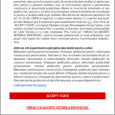
partenere, precum si furnizorii nostri de servicii de date analitice) prelucram
date pentru a permite website-ului sa functioneze, pentru a personaliza
Câte calorii are pepenele roșu
continutul si anunturile publicitare afisate in functie de interesele si/sau
profilul dvs., pentru a va oferi functionalitati aferente retelelor de socializare
– beneficii și contraindicații
si pentru a analiza traficul pe website. Beneficiati de drepturile prevazute de
art. 15-22 din GDPR in legatura cu prelucrarea datelor cu caracter personal.
Aceste drepturi pot fi exercitate prin modalitatea indicata
aici
. Prin click pe
“ACCEPT TOATE”, acceptati folosirea tuturor Tehnologiilor de tip Cookie, care
implica inclusiv acceptul dvs. cu privire la stocarea/accesarea informatiilor
de catre Vendor-ii cu care colaboram. Prin click pe “VREAU SA MODIFIC
SETARILE INDIVIDUAL” puteti schimba preferintele in mod individual, mai
putin cele legate de cookie strict necesare pentru functionarea website-
ului.
Atât noi, cât și partenerii noștri prelucrăm datele pentru a oferi:
Măsurarea performanței reclamelor. Utilizarea profilurilor pentru selectarea
conținutului personalizat. Stocarea și/sau accesarea informațiilor de pe un
ALTE ARTICOLE
dispozitiv. Dezvoltarea și îmbunătățirea serviciilor. Crearea profilurilor de
conținut personalizat. Utilizarea profilurilor pentru selectarea publicității
personalizate. Crearea profilurilor pentru publicitate personalizată.
INTERESANTE
Măsurarea performanței conținutului. Înțelegerea publicului prin statistici
sau combinații de date din surse diferite. Utilizarea datelor limitate pentru a
selecta conținutul. Utilizarea de date limitate pentru a selecta publicitatea.
Date precise de geolocație și identificarea prin scanarea dispozitivului.
Listă parteneri (furnizori)
VEDETE STRĂINE
ACCEPT TOATE
Marvel are un nou Black
Panther. David Jonsson preia
VREAU SA MODIFIC SETARILE INDIVIDUAL
moștenirea lui Chadwick