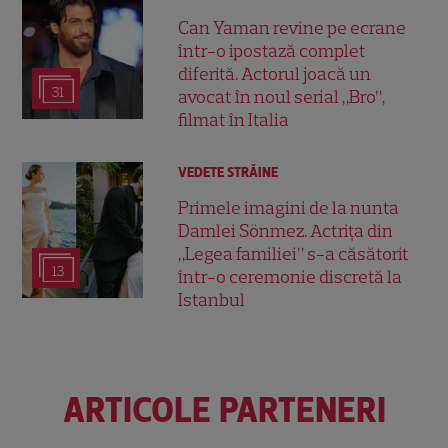
Can Yaman revine pe ecrane
într-o ipostază complet
diferită. Actorul joacă un
31
avocat în noul serial „Bro”,
filmat în Italia
VEDETE STRĂINE
Primele imagini de la nunta
Damlei Sönmez. Actrița din
„Legea familiei” s-a căsătorit
13
într-o ceremonie discretă la
Istanbul
ARTICOLE PARTENERI