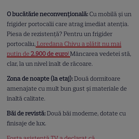
O bucătărie neconvențională:
Cu mobilă și un
frigider portocalii care atrag imediat atenția.
Piesa de rezistență? Pentru un frigider
portocaliu,
Loredana Chivu a plătit nu mai
puțin de
2.900 de euro
!
Mâncarea vedetei stă,
clar, la un nivel înalt de răcoare.
Zona de noapte (la etaj):
Două dormitoare
amenajate cu mult bun gust și materiale de
înaltă calitate.
Băi de revistă:
Două băi moderne, dotate cu
finisaje de lux.
Fosta asistentă TV a declarat că