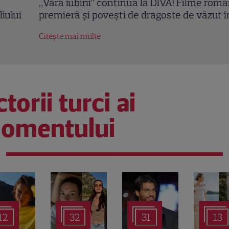
ara iubirii” continuă la DIVA! Filme romantice în
emieră și povești de dragoste de văzut în august
tește mai multe
torii turci ai
omentului
12
32
31
13