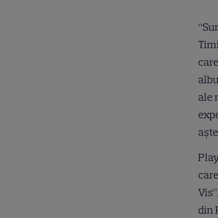
“Sun
Timi
care
albu
ale 
expe
aşte
Play
care
Vis”
din 