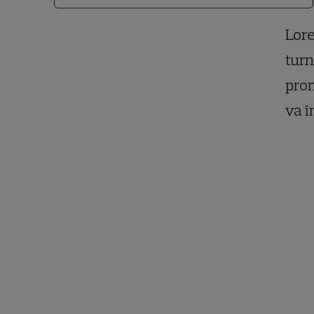
Lore
turn
prom
va î