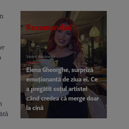
in
Recomandări
me
o
Vedete româneşti
Elena Gheorghe, surpriză
emoționantă de ziua ei. Ce
a pregătit soțul artistei
când credea că merge doar
n
la cină
râtă