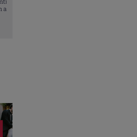
Eva Pavel a început filmările pentru noul sezon „
consilier”. Ce pregătește la Kanal D
Citește mai multe