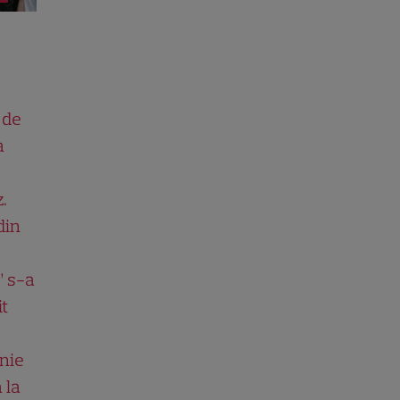
 de
a
.
din
” s-a
it
nie
 la