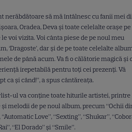
t nerăbdătoare să mă întâlnesc cu fanii mei d
şoara, Oradea, Deva şi toate celelalte oraşe pe
 le voi vizita. Voi cânta piese de pe noul meu
m, ‘Dragoste’, dar şi de pe toate celelalte albu
mele de până acum. Va fi o călătorie magică şi 
rienţă irepetabilă pentru toţi cei prezenţi. Vă
pt ca şi când!”, a spus cântăreaţa.
list-ul va conţine toate hiturile artistei, printre
 şi melodii de pe noul album, precum “Ochii di
, “Automatic Love”, “Sexting”, “Shukar”, “Cobo
Rai”, “El Dorado” şi “Smile”.