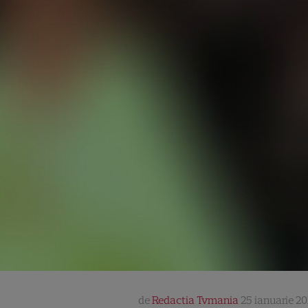
de
Redactia Tvmania
25 ianuarie 201