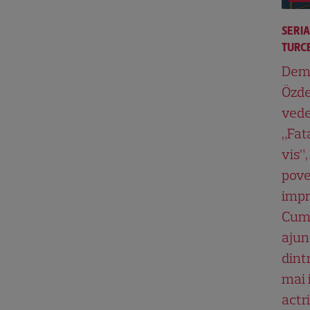
SERI
TURCE
Dem
Özde
vede
„Fat
vis”,
pove
impr
Cum
ajun
dint
mai 
actri