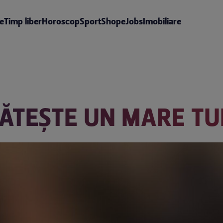
te
Timp liber
Horoscop
Sport
Shop
eJobs
Imobiliare
ĂTEŞTE UN MARE TU