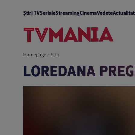
Știri TV
Seriale
Streaming
Cinema
Vedete
Actualita
Homepage
/
Știri
LOREDANA PREG