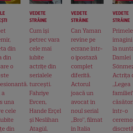
ALE
VEDETE
VEDETE
VEDETE
ŞTI
STRĂINE
STRĂINE
STRĂINE
et
Cum își
Can Yaman
Primele
mir,
petrec vara
revine pe
imagini
ta din
cele mai
ecrane într-
la nunt
a din
iubite
o ipostază
Damlei
 are o
actrițe din
complet
Sönmez
ste
serialele
diferită.
Actrița 
esionantă.
turcești.
Actorul
„Legea
 a
Fahriye
joacă un
familiei
s una
Evcen,
avocat în
căsător
re cele
Hande Erçel
noul serial
într-o
iubite
și Neslihan
„Bro”, filmat
ceremo
țe din
Atagül,
în Italia
discretă