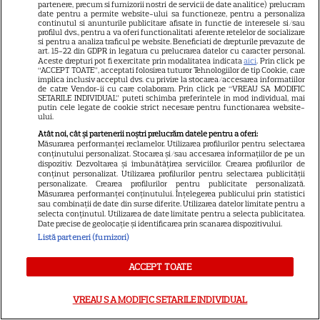
partenere, precum si furnizorii nostri de servicii de date analitice) prelucram
Polivalentă din Tulcea! Imagini
date pentru a permite website-ului sa functioneze, pentru a personaliza
continutul si anunturile publicitare afisate in functie de interesele si/sau
spectaculoase
profilul dvs., pentru a va oferi functionalitati aferente retelelor de socializare
si pentru a analiza traficul pe website. Beneficiati de drepturile prevazute de
art. 15-22 din GDPR in legatura cu prelucrarea datelor cu caracter personal.
Aceste drepturi pot fi exercitate prin modalitatea indicata
aici
. Prin click pe
“ACCEPT TOATE”, acceptati folosirea tuturor Tehnologiilor de tip Cookie, care
implica inclusiv acceptul dvs. cu privire la stocarea/accesarea informatiilor
de catre Vendor-ii cu care colaboram. Prin click pe “VREAU SA MODIFIC
SETARILE INDIVIDUAL” puteti schimba preferintele in mod individual, mai
putin cele legate de cookie strict necesare pentru functionarea website-
ului.
Fiica legendei și-a făcut
Atât noi, cât și partenerii noștri prelucrăm datele pentru a oferi:
Măsurarea performanței reclamelor. Utilizarea profilurilor pentru selectarea
debutul în televiziune: „Dacă
conținutului personalizat. Stocarea și/sau accesarea informațiilor de pe un
dispozitiv. Dezvoltarea și îmbunătățirea serviciilor. Crearea profilurilor de
nu te văd în direct, dau în
conținut personalizat. Utilizarea profilurilor pentru selectarea publicității
personalizate. Crearea profilurilor pentru publicitate personalizată.
judecată Liga!”
Măsurarea performanței conținutului. Înțelegerea publicului prin statistici
sau combinații de date din surse diferite. Utilizarea datelor limitate pentru a
selecta conținutul. Utilizarea de date limitate pentru a selecta publicitatea.
Date precise de geolocație și identificarea prin scanarea dispozitivului.
Listă parteneri (furnizori)
ACCEPT TOATE
Alexandru Ciucu, fostul soț al
Alinei Sorescu, nu a fost lăsat
VREAU SA MODIFIC SETARILE INDIVIDUAL