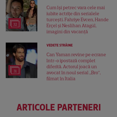
Cum își petrec vara cele mai
iubite actrițe din serialele
turcești. Fahriye Evcen, Hande
32
Erçel și Neslihan Atagül,
imagini din vacanță
VEDETE STRĂINE
Can Yaman revine pe ecrane
într-o ipostază complet
diferită. Actorul joacă un
31
avocat în noul serial „Bro”,
filmat în Italia
ARTICOLE PARTENERI