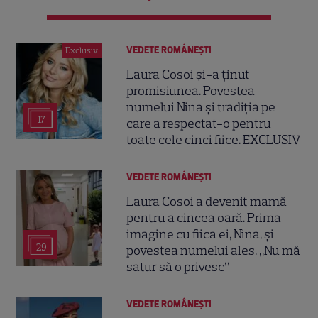
VEDETE ROMÂNEŞTI
Exclusiv
Laura Cosoi și-a ținut
promisiunea. Povestea
numelui Nina și tradiția pe
17
care a respectat-o pentru
toate cele cinci fiice. EXCLUSIV
VEDETE ROMÂNEŞTI
Laura Cosoi a devenit mamă
pentru a cincea oară. Prima
imagine cu fiica ei, Nina, și
29
povestea numelui ales. „Nu mă
satur să o privesc”
VEDETE ROMÂNEŞTI