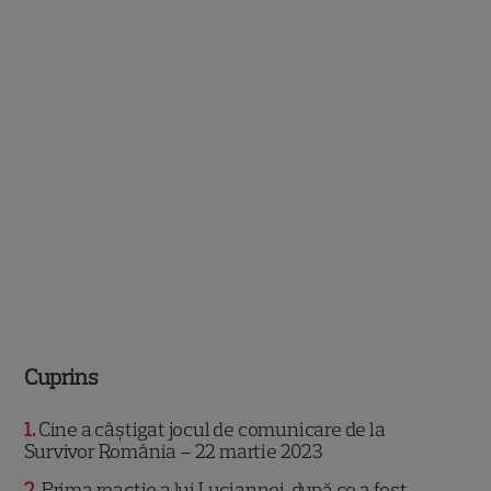
Cuprins
1
Cine a câștigat jocul de comunicare de la
Survivor România – 22 martie 2023
2
Prima reacție a lui Luciannei, după ce a fost