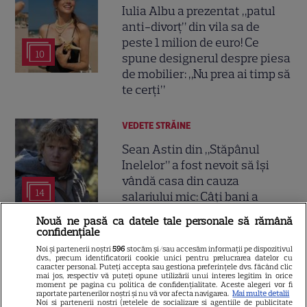
Iulia Albu a prezentat „patul
anti-divorț” din vila sa de
peste 1 milion de euro! Ce
10
spune designerul despre piesa
de mobilier: „Nu prea ai timp să
te cerți”
VEDETE STRĂINE
Sean Astin din „Stăpânul
Inelelor” a fost nevoit să își
vândă casa din cauza
14
salariului mic: Câți bani a
primit de fapt
Nouă ne pasă ca datele tale personale să rămână
confidențiale
Noi și partenerii noștri
596
stocăm și/sau accesăm informații pe dispozitivul
dvs., precum identificatorii cookie unici pentru prelucrarea datelor cu
caracter personal. Puteți accepta sau gestiona preferințele dvs. făcând clic
mai jos, respectiv vă puteți opune utilizării unui interes legitim în orice
Așteptarea a luat sfârșit: astăzi
moment pe pagina cu politica de confidențialitate. Aceste alegeri vor fi
raportate partenerilor noștri și nu vă vor afecta navigarea.
Mai multe detalii
s-a jucat primul meci în Sala
Noi si partenerii nostri (retelele de socializare si agentiile de publicitate