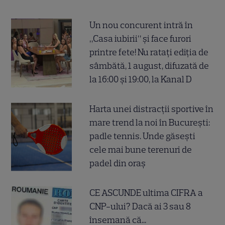
Un nou concurent intră în
„Casa iubirii” și face furori
printre fete! Nu ratați ediția de
sâmbătă, 1 august, difuzată de
la 16:00 și 19:00, la Kanal D
Harta unei distracții sportive în
mare trend la noi în București:
padle tennis. Unde găsești
cele mai bune terenuri de
padel din oraș
CE ASCUNDE ultima CIFRA a
CNP-ului? Dacă ai 3 sau 8
însemană că...