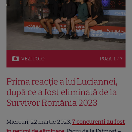
VEZI
FOTO
POZA
1 / 7
Prima reacție a lui Luciannei,
după ce a fost eliminată de la
Survivor România 2023
Miercuri, 22 martie 2023,
7 concurenți au fost
în pericol de eliminare
. Patru de la Faimoși –