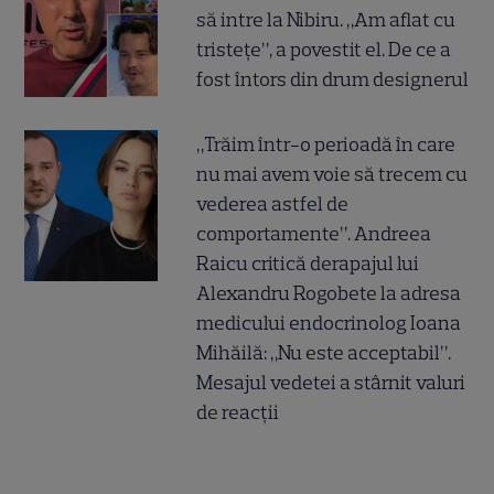
să intre la Nibiru. „Am aflat cu
tristețe”, a povestit el. De ce a
fost întors din drum designerul
„Trăim într-o perioadă în care
nu mai avem voie să trecem cu
vederea astfel de
comportamente”. Andreea
Raicu critică derapajul lui
Alexandru Rogobete la adresa
medicului endocrinolog Ioana
Mihăilă: „Nu este acceptabil”.
Mesajul vedetei a stârnit valuri
de reacții