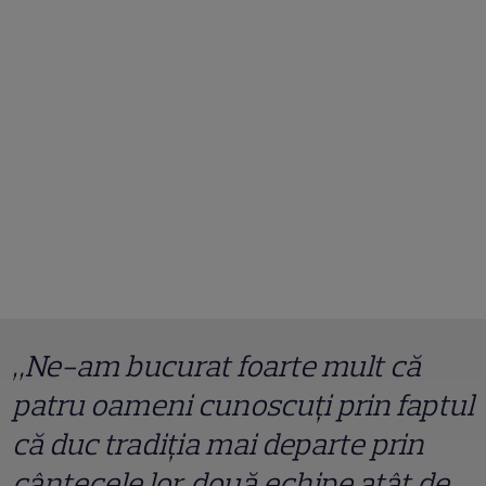
„Ne-am bucurat foarte mult că
patru oameni cunoscuți prin faptul
că duc tradiția mai departe prin
cântecele lor, două echipe atât de