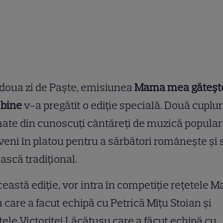
 doua zi de Paște, emisiunea
Mama mea găteșt
 bine
v-a pregătit o ediție specială. Două cuplur
ate din cunoscuți cântăreți de muzică popula
veni în platou pentru a sărbători românește și 
ască tradițional.
ceastă ediție, vor intra în competiție rețetele M
 care a facut echipă cu Petrică Mîțu Stoian și
tele Victoriței Lăcătușu care a făcut echipă cu