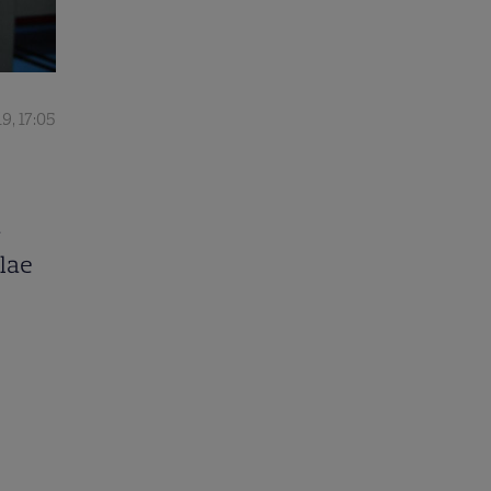
19, 17:05
a
olae