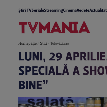
Știri TV
Seriale
Streaming
Cinema
Vedete
Actualita
Homepage
/
Știri
/
Televiziune
LUNI, 29 APRILI
SPECIALĂ A SH
BINE”