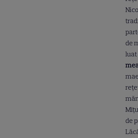
Nico
trad
part
de m
luat
mea
maes
rețe
mămă
Mîțu
de p
Lăcă