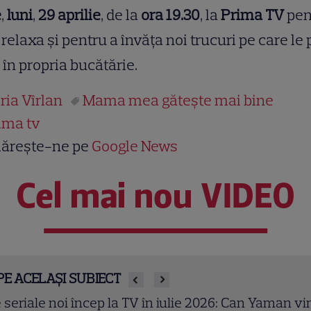
e
,
luni
,
29 aprilie
, de la
ora 19.30
, la
Prima TV
pen
 relaxa și pentru a învăța noi trucuri pe care le 
 în propria bucătărie.
ria Vîrlan
Mama mea găteşte mai bine
ima tv
ărește-ne pe
Google News
Cel mai nou VIDEO
PE ACELAȘI SUBIECT
 caută concurenți pentru „50/50”! Cove te așteapt