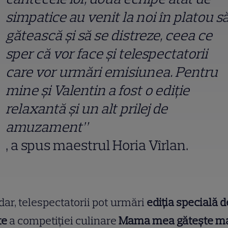
simpatice au venit la noi în platou s
gătească și să se distreze, ceea ce
sper că vor face și telespectatorii
care vor urmări emisiunea. Pentru
mine și Valentin a fost o ediție
relaxantă și un alt prilej de
amuzament”
, a spus maestrul Horia Vîrlan.
ar, telespectatorii pot urmări
ediția specială d
te
a competiției culinare
Mama mea gătește m