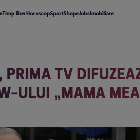
te
Timp liber
Horoscop
Sport
Shop
eJobs
Imobiliare
E, PRIMA TV DIFUZEA
OW-ULUI „MAMA MEA