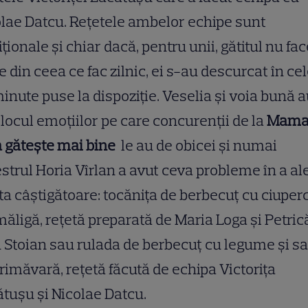
lae Datcu. Rețetele ambelor echipe sunt
iționale și chiar dacă, pentru unii, gătitul nu fa
e din ceea ce fac zilnic, ei s-au descurcat în ce
inute puse la dispoziție. Veselia și voia bună 
 locul emoțiilor pe care concurenții de la
Mam
 gătește mai bine
le au de obicei și numai
trul Horia Vîrlan a avut ceva probleme în a al
ta câștigătoare: tocănița de berbecuț cu ciuperc
ligă, rețetă preparată de Maria Loga și Petric
 Stoian sau rulada de berbecuț cu legume și sa
rimăvară, rețetă făcută de echipa Victorița
tușu și Nicolae Datcu.