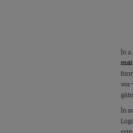
În a
mai
form
vor 
găte
În a
Loga
rețe