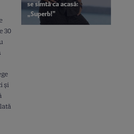
se simtă ca acasă:
„Superb!”
ce
le 30
au
a
ege
i și
ă
lată