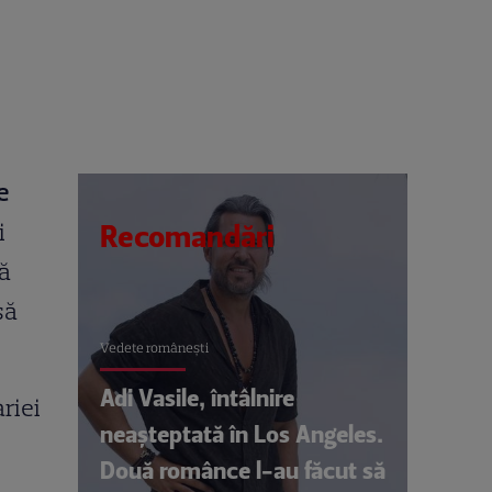
e
i
Recomandări
ră
să
Vedete româneşti
Adi Vasile, întâlnire
ariei
neașteptată în Los Angeles.
Două românce l-au făcut să