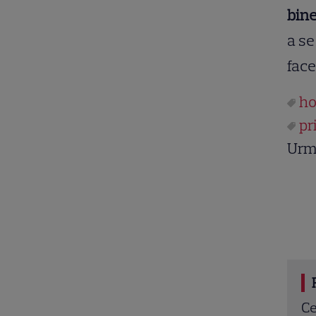
bin
a se
face
ho
pr
Urm
ale noi încep la TV în iulie 2026: Can Yaman vine
Se