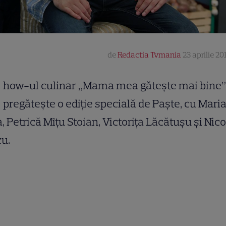
de
Redactia Tvmania
23 aprilie 20
how-ul culinar „Mama mea gătește mai bine”
pregătește o ediție specială de Paște, cu Mari
, Petrică Mîțu Stoian, Victorița Lăcătușu și Nic
u.