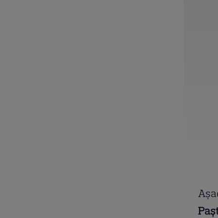
Așad
Paș