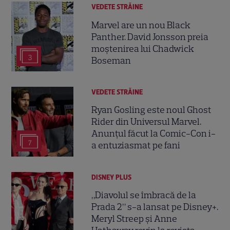
VEDETE STRĂINE
Marvel are un nou Black
Panther. David Jonsson preia
moștenirea lui Chadwick
3
Boseman
VEDETE STRĂINE
Ryan Gosling este noul Ghost
Rider din Universul Marvel.
Anunțul făcut la Comic-Con i-
7
a entuziasmat pe fani
DISNEY PLUS
„Diavolul se îmbracă de la
Prada 2” s-a lansat pe Disney+.
Meryl Streep și Anne