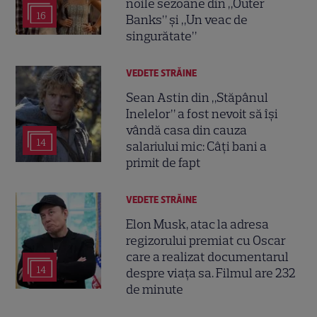
noile sezoane din „Outer
16
Banks” și „Un veac de
singurătate”
VEDETE STRĂINE
Sean Astin din „Stăpânul
Inelelor” a fost nevoit să își
vândă casa din cauza
14
salariului mic: Câți bani a
primit de fapt
VEDETE STRĂINE
Elon Musk, atac la adresa
regizorului premiat cu Oscar
care a realizat documentarul
14
despre viața sa. Filmul are 232
de minute