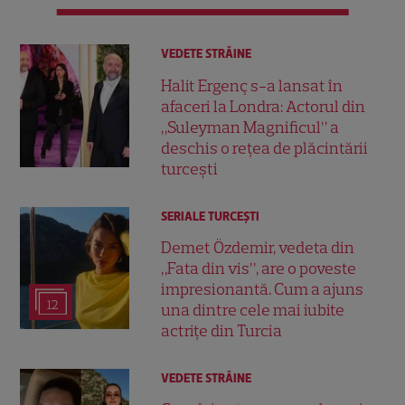
VEDETE STRĂINE
Halit Ergenç s-a lansat în
afaceri la Londra: Actorul din
„Suleyman Magnificul” a
deschis o rețea de plăcintării
turcești
SERIALE TURCEŞTI
Demet Özdemir, vedeta din
„Fata din vis”, are o poveste
impresionantă. Cum a ajuns
12
una dintre cele mai iubite
actrițe din Turcia
VEDETE STRĂINE