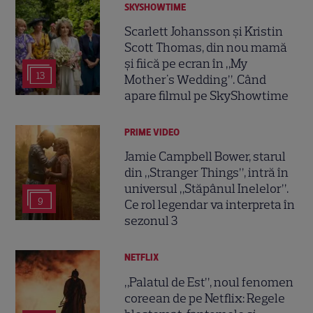
SKYSHOWTIME
Scarlett Johansson și Kristin
Scott Thomas, din nou mamă
și fiică pe ecran în „My
13
Mother's Wedding”. Când
apare filmul pe SkyShowtime
PRIME VIDEO
Jamie Campbell Bower, starul
din „Stranger Things”, intră în
universul „Stăpânul Inelelor”.
9
Ce rol legendar va interpreta în
sezonul 3
NETFLIX
„Palatul de Est”, noul fenomen
coreean de pe Netflix: Regele