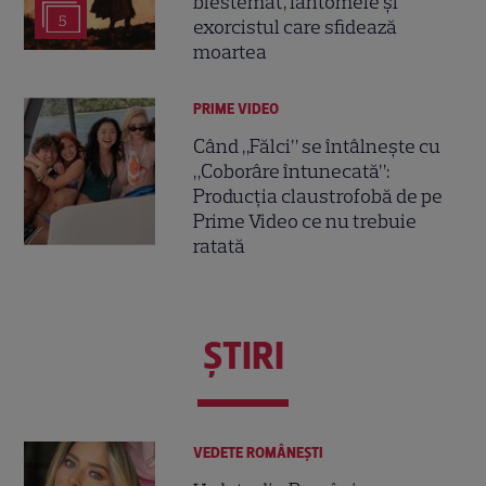
blestemat, fantomele și
5
exorcistul care sfidează
moartea
PRIME VIDEO
Când „Fălci” se întâlnește cu
„Coborâre întunecată”:
Producția claustrofobă de pe
Prime Video ce nu trebuie
ratată
ŞTIRI
VEDETE ROMÂNEŞTI