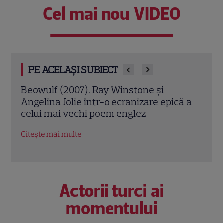
Cel mai nou VIDEO
PE ACELAȘI SUBIECT
” și
Beowulf (2007). Ray Winstone și
Jack
Angelina Jolie într-o ecranizare epică a
Chri
celui mai vechi poem englez
cont
econ
Citește mai multe
Citeș
Actorii turci ai
momentului