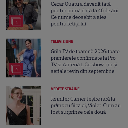
Cezar Ouatu a devenit tată
pentru prima dată la 46 de ani.
Ce nume deosebit a ales
4
pentru fetița lui
TELEVIZIUNE
Grila TV de toamnă 2026: toate
premierele confirmate la Pro
TV și Antena 1. Ce show-uri și
9
seriale revin din septembrie
VEDETE STRĂINE
Jennifer Garner, ieșire rară la
prânz cu fiica ei, Violet. Cum au
fost surprinse cele două