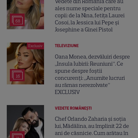
Vedete din România care au
ales nume speciale pentru
copii: de la Nina, fetița Laurei
68
Cosoi, la Jessica lui Pepe și
Josephine a Ginei Pistol
TELEVIZIUNE
Exclusiv
Oana Monea, dezvăluiri despre
„Insula Iubirii: Reuniuni”. Ce
spune despre foștii
16
concurenți: „Anumite lucruri
au rămas nerezolvate”
EXCLUSIV
VEDETE ROMÂNEŞTI
Chef Orlando Zaharia și soția
lui, Mădălina, au împlinit 22 de
ani de căsnicie. Cum arătau în