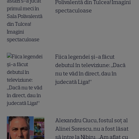
Polivalentă din Tulcea! Imagini
spectaculoase
Fiica legendei și-a făcut
debutul în televiziune: „Dacă
nu te văd în direct, dau în
judecată Liga!”
Alexandru Ciucu, fostul soț al
Alinei Sorescu, nu a fost lăsat
să intre la Nibiru. „Am aflat cu