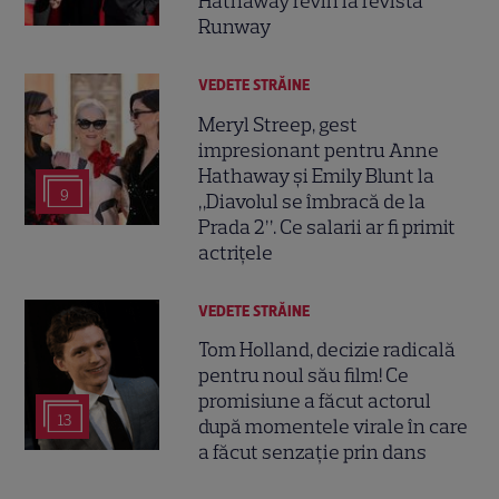
Hathaway revin la revista
Runway
VEDETE STRĂINE
Meryl Streep, gest
impresionant pentru Anne
Hathaway și Emily Blunt la
9
„Diavolul se îmbracă de la
Prada 2”. Ce salarii ar fi primit
actrițele
VEDETE STRĂINE
Tom Holland, decizie radicală
pentru noul său film! Ce
promisiune a făcut actorul
13
după momentele virale în care
a făcut senzație prin dans