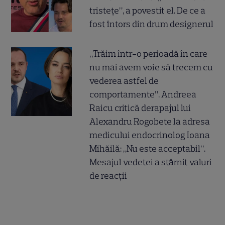
tristețe”, a povestit el. De ce a
fost întors din drum designerul
„Trăim într-o perioadă în care
nu mai avem voie să trecem cu
vederea astfel de
comportamente”. Andreea
Raicu critică derapajul lui
Alexandru Rogobete la adresa
medicului endocrinolog Ioana
Mihăilă: „Nu este acceptabil”.
Mesajul vedetei a stârnit valuri
de reacții