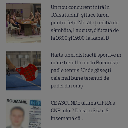
Un nou concurent intră în
„Casa iubirii” și face furori
printre fete! Nu ratați ediția de
sâmbătă, 1 august, difuzată de
la 16:00 și 19:00, la Kanal D
Harta unei distracții sportive în
mare trend la noi în București:
padle tennis. Unde găsești
cele mai bune terenuri de
padel din oraș
CE ASCUNDE ultima CIFRA a
CNP-ului? Dacă ai 3 sau 8
însemană că...