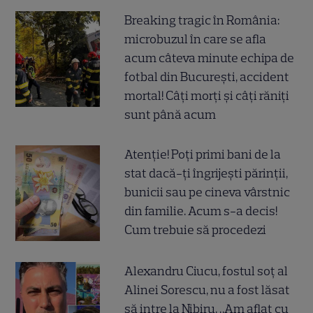
Breaking tragic în România:
microbuzul în care se afla
acum câteva minute echipa de
fotbal din București, accident
mortal! Câți morți și câți răniți
sunt până acum
Atenție! Poți primi bani de la
stat dacă-ți îngrijești părinții,
bunicii sau pe cineva vârstnic
din familie. Acum s-a decis!
Cum trebuie să procedezi
Alexandru Ciucu, fostul soț al
Alinei Sorescu, nu a fost lăsat
să intre la Nibiru. „Am aflat cu