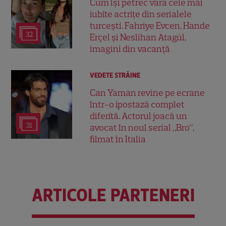
Cum își petrec vara cele mai
iubite actrițe din serialele
turcești. Fahriye Evcen, Hande
32
Erçel și Neslihan Atagül,
imagini din vacanță
VEDETE STRĂINE
Can Yaman revine pe ecrane
într-o ipostază complet
diferită. Actorul joacă un
31
avocat în noul serial „Bro”,
filmat în Italia
ARTICOLE PARTENERI