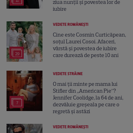
11
ziua nunții și povestea lor de
iubire
VEDETE ROMÂNEŞTI
Cine este Cosmin Curticăpean,
soțul Laurei Cosoi. Afaceri,
vârstă și povestea de iubire
29
care durează de peste 10 ani
VEDETE STRĂINE
O mai ții minte pe mama lui
Stifler din „American Pie”?
Jennifer Coolidge, la 64 de ani,
7
dezvăluie greșeala pe care o
regretă și astăzi
VEDETE ROMÂNEŞTI