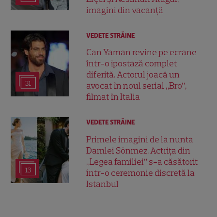
imagini din vacanță
VEDETE STRĂINE
Can Yaman revine pe ecrane
într-o ipostază complet
diferită. Actorul joacă un
31
avocat în noul serial „Bro”,
filmat în Italia
VEDETE STRĂINE
Primele imagini de la nunta
Damlei Sönmez. Actrița din
„Legea familiei” s-a căsătorit
13
într-o ceremonie discretă la
Istanbul