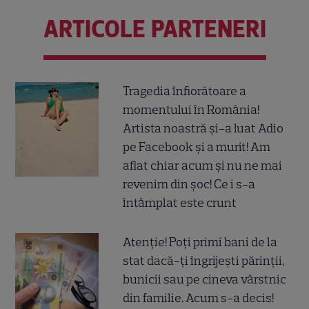
ARTICOLE PARTENERI
Tragedia înfiorătoare a
momentului în România!
Artista noastră și-a luat Adio
pe Facebook și a murit! Am
aflat chiar acum și nu ne mai
revenim din șoc! Ce i s-a
întâmplat este crunt
Atenție! Poți primi bani de la
stat dacă-ți îngrijești părinții,
bunicii sau pe cineva vârstnic
din familie. Acum s-a decis!