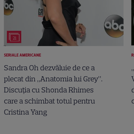
21
SERIALE AMERICANE
R
Sandra Oh dezvăluie de ce a
plecat din „Anatomia lui Grey”.
Discuția cu Shonda Rhimes
care a schimbat totul pentru
Cristina Yang