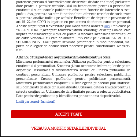
partenere, precum si furnizorii nostri de servicii de date analitice) prelucram
vedea cel mai bine
date pentru a permite website-ului sa functioneze, pentru a personaliza
continutul si anunturile publicitare afisate in functie de interesele si/sau
profilul dvs., pentru a va oferi functionalitati aferente retelelor de socializare
si pentru a analiza traficul pe website. Beneficiati de drepturile prevazute de
art. 15-22 din GDPR in legatura cu prelucrarea datelor cu caracter personal.
Aceste drepturi pot fi exercitate prin modalitatea indicata
aici
. Prin click pe
“ACCEPT TOATE”, acceptati folosirea tuturor Tehnologiilor de tip Cookie, care
implica inclusiv acceptul dvs. cu privire la stocarea/accesarea informatiilor
de catre Vendor-ii cu care colaboram. Prin click pe “VREAU SA MODIFIC
Câte calorii are pepenele roșu
SETARILE INDIVIDUAL” puteti schimba preferintele in mod individual, mai
putin cele legate de cookie strict necesare pentru functionarea website-
– beneficii și contraindicații
ului.
Atât noi, cât și partenerii noștri prelucrăm datele pentru a oferi:
Măsurarea performanței reclamelor. Utilizarea profilurilor pentru selectarea
conținutului personalizat. Stocarea și/sau accesarea informațiilor de pe un
dispozitiv. Dezvoltarea și îmbunătățirea serviciilor. Crearea profilurilor de
conținut personalizat. Utilizarea profilurilor pentru selectarea publicității
personalizate. Crearea profilurilor pentru publicitate personalizată.
Măsurarea performanței conținutului. Înțelegerea publicului prin statistici
sau combinații de date din surse diferite. Utilizarea datelor limitate pentru a
selecta conținutul. Utilizarea de date limitate pentru a selecta publicitatea.
Date precise de geolocație și identificarea prin scanarea dispozitivului.
Listă parteneri (furnizori)
ALTE ARTICOLE
INTERESANTE
ACCEPT TOATE
VREAU SA MODIFIC SETARILE INDIVIDUAL