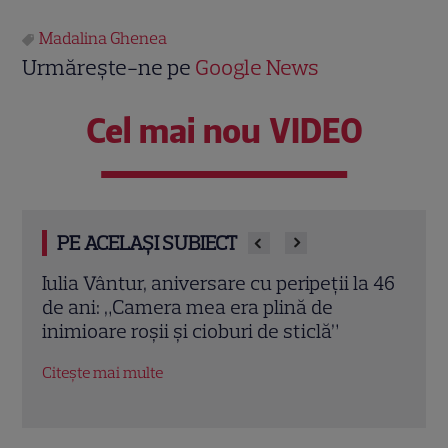
Madalina Ghenea
Urmărește-ne pe
Google News
Cel mai nou VIDEO
PE ACELAȘI SUBIECT
a 46
Ioana Blaj și Monica Bîrlădeanu, vacanță
Irin
împreună în Grecia. Imaginile de pe
repar
barcă au atras toate privirile
frat
Citește mai multe
Citeș