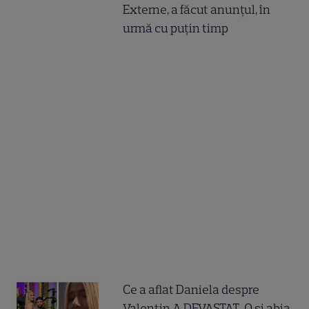
Externe, a făcut anunțul, în
urmă cu puțin timp
Ce a aflat Daniela despre
Valentin A DEVASTAT-O și abia