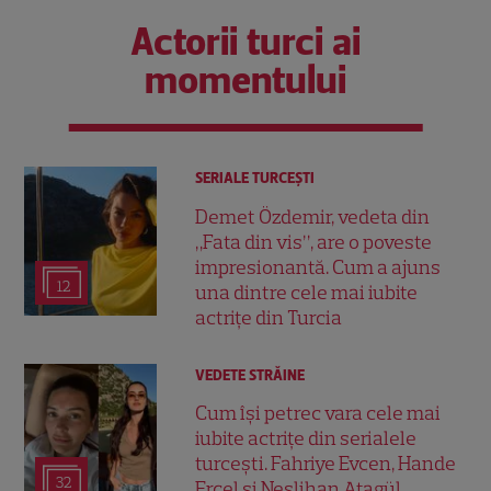
Actorii turci ai
momentului
SERIALE TURCEŞTI
Demet Özdemir, vedeta din
„Fata din vis”, are o poveste
impresionantă. Cum a ajuns
12
una dintre cele mai iubite
actrițe din Turcia
VEDETE STRĂINE
Cum își petrec vara cele mai
iubite actrițe din serialele
turcești. Fahriye Evcen, Hande
32
Erçel și Neslihan Atagül,