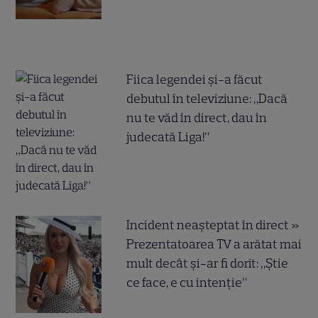
Fiica legendei și-a făcut
debutul în televiziune: „Dacă
nu te văd în direct, dau în
judecată Liga!”
Incident neașteptat în direct »
Prezentatoarea TV a arătat mai
mult decât și-ar fi dorit: „Știe
ce face, e cu intenție”