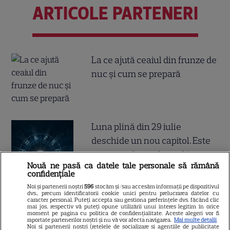
ARTICOLE PARTENERI
La ce ajută ceaiul din frunze de
nuc și cum se prepară
Luna plină din 29 iulie
deschide un nou capitol. Este
momentul astral care îți poate
Nouă ne pasă ca datele tale personale să rămână
schimba direcția vieții
confidențiale
Noi și partenerii noștri
596
stocăm și/sau accesăm informații pe dispozitivul
dvs., precum identificatorii cookie unici pentru prelucrarea datelor cu
caracter personal. Puteți accepta sau gestiona preferințele dvs. făcând clic
mai jos, respectiv vă puteți opune utilizării unui interes legitim în orice
Ploaia de meteori Delta
moment pe pagina cu politica de confidențialitate. Aceste alegeri vor fi
raportate partenerilor noștri și nu vă vor afecta navigarea.
Mai multe detalii
Aquaride 2026: când o poți
Noi si partenerii nostri (retelele de socializare si agentiile de publicitate