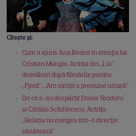
Citește și:
Cum a ajuns Ana Bodea în atenția lui
Cristian Mungiu. Actrița din „Lia”,
dezvăluiri după filmările pentru
„Fjord”: „Am simțit o presiune uriașă”
De ce s-au despărțit Doina Teodoru
și Cătălin Scărlătescu. Actrița:
„Relația nu mergea într-o direcție
sănătoasă”