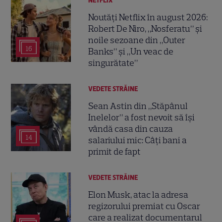
NETFLIX
Noutăți Netflix în august 2026:
Robert De Niro, „Nosferatu” și
noile sezoane din „Outer
16
Banks” și „Un veac de
singurătate”
VEDETE STRĂINE
Sean Astin din „Stăpânul
Inelelor” a fost nevoit să își
vândă casa din cauza
14
salariului mic: Câți bani a
primit de fapt
VEDETE STRĂINE
Elon Musk, atac la adresa
regizorului premiat cu Oscar
care a realizat documentarul