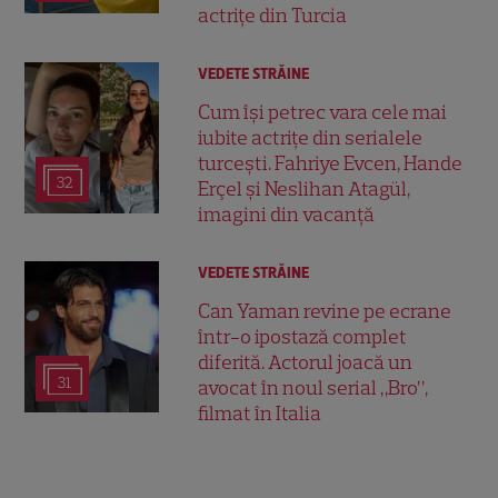
actrițe din Turcia
VEDETE STRĂINE
Cum își petrec vara cele mai
iubite actrițe din serialele
turcești. Fahriye Evcen, Hande
32
Erçel și Neslihan Atagül,
imagini din vacanță
VEDETE STRĂINE
Can Yaman revine pe ecrane
într-o ipostază complet
diferită. Actorul joacă un
31
avocat în noul serial „Bro”,
filmat în Italia