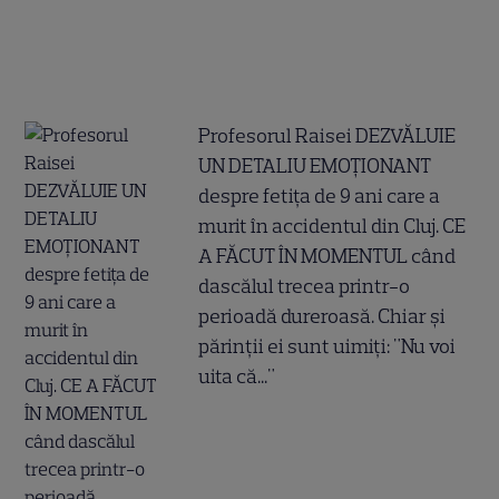
Profesorul Raisei DEZVĂLUIE
UN DETALIU EMOȚIONANT
despre fetița de 9 ani care a
murit în accidentul din Cluj. CE
A FĂCUT ÎN MOMENTUL când
dascălul trecea printr-o
perioadă dureroasă. Chiar și
părinții ei sunt uimiți: "Nu voi
uita că..."