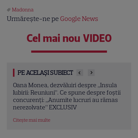
Madonna
Urmărește-ne pe
Google News
Cel mai nou VIDEO
PE ACELAȘI SUBIECT
la
Grila TV de toamnă 2026: toate
Eren
știi
premierele confirmate la Pro TV și
Turci
mas
Antena 1. Ce show-uri și seriale revin din
fost 
septembrie
Citeș
Citește mai multe