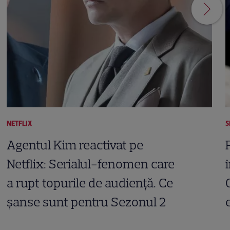
NETFLIX
S
Agentul Kim reactivat pe
Netflix: Serialul-fenomen care
a rupt topurile de audiență. Ce
șanse sunt pentru Sezonul 2