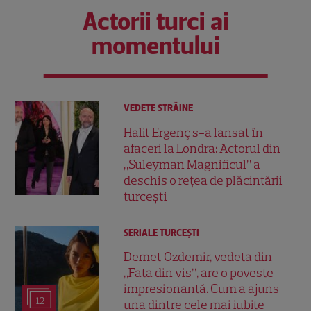
Actorii turci ai
momentului
VEDETE STRĂINE
Halit Ergenç s-a lansat în
afaceri la Londra: Actorul din
„Suleyman Magnificul” a
deschis o rețea de plăcintării
turcești
SERIALE TURCEŞTI
Demet Özdemir, vedeta din
„Fata din vis”, are o poveste
impresionantă. Cum a ajuns
12
una dintre cele mai iubite