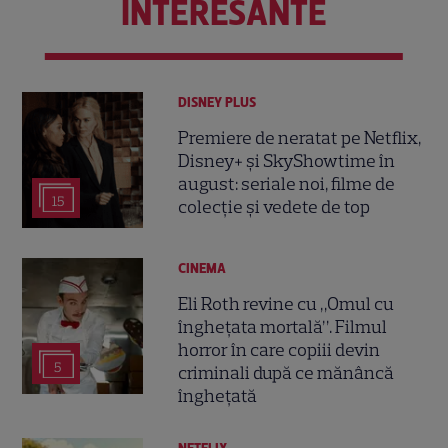
INTERESANTE
DISNEY PLUS
Premiere de neratat pe Netflix,
Disney+ și SkyShowtime în
august: seriale noi, filme de
15
colecție și vedete de top
CINEMA
Eli Roth revine cu „Omul cu
înghețata mortală”. Filmul
horror în care copiii devin
5
criminali după ce mănâncă
înghețată