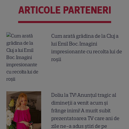
ARTICOLE PARTENERI
Cum arată grădina de la Cluj a
lui Emil Boc. Imagini
impresionante cu recolta lui de
roșii
Doliu la TV! Anunțul tragic al
dimineții a venit acum și
frânge inimi! A murit subit
prezentatoarea TV care ani de
zile ne-a adus știri de pe