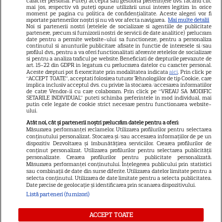
caracter personal. Puteți accepta sau gestiona preferințele dvs. făcând clic
mai jos, respectiv vă puteți opune utilizării unui interes legitim în orice
Știri mondene
moment pe pagina cu politica de confidențialitate. Aceste alegeri vor fi
raportate partenerilor noștri și nu vă vor afecta navigarea.
Mai multe detalii
Noi si partenerii nostri (retelele de socializare si agentiile de publicitate
Avantaje
partenere, precum si furnizorii nostri de servicii de date analitice) prelucram
date pentru a permite website-ului sa functioneze, pentru a personaliza
Elle
continutul si anunturile publicitare afisate in functie de interesele si/sau
profilul dvs., pentru a va oferi functionalitati aferente retelelor de socializare
Unica
si pentru a analiza traficul pe website. Beneficiati de drepturile prevazute de
art. 15-22 din GDPR in legatura cu prelucrarea datelor cu caracter personal.
Retete practice
Aceste drepturi pot fi exercitate prin modalitatea indicata
aici
. Prin click pe
“ACCEPT TOATE”, acceptati folosirea tuturor Tehnologiilor de tip Cookie, care
implica inclusiv acceptul dvs. cu privire la stocarea/accesarea informatiilor
de catre Vendor-ii cu care colaboram. Prin click pe “VREAU SA MODIFIC
SETARILE INDIVIDUAL” puteti schimba preferintele in mod individual, mai
URMĂREȘTE-NE PE
putin cele legate de cookie strict necesare pentru functionarea website-
ului.
Atât noi, cât și partenerii noștri prelucrăm datele pentru a oferi:
Măsurarea performanței reclamelor. Utilizarea profilurilor pentru selectarea
conținutului personalizat. Stocarea și/sau accesarea informațiilor de pe un
dispozitiv. Dezvoltarea și îmbunătățirea serviciilor. Crearea profilurilor de
conținut personalizat. Utilizarea profilurilor pentru selectarea publicității
Copyright
2026
Ringier Romania – Toate Drepturile rezervate
personalizate. Crearea profilurilor pentru publicitate personalizată.
Măsurarea performanței conținutului. Înțelegerea publicului prin statistici
sau combinații de date din surse diferite. Utilizarea datelor limitate pentru a
selecta conținutul. Utilizarea de date limitate pentru a selecta publicitatea.
Date precise de geolocație și identificarea prin scanarea dispozitivului.
Listă parteneri (furnizori)
Pariază responsabil! Decizia ONJN nr. 821/25.09.2025.
Jocurile de noroc sunt interzise minorilor.
ACCEPT TOATE