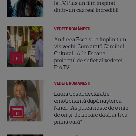
la TV. Plus un film inspirat
dintr-un caz real incredibil
VEDETE ROMÂNEŞTI
Andreea Esca și-a împlinit un
vis vechi. Cum arată Căminul
Cultural „A ‘lu Escana”,
16
proiectul de suflet al vedetei
Pro TV
VEDETE ROMÂNEŞTI
Laura Cosoi, declarație
emoționantă după nașterea
Ninei. „Aș putea naște de o mie
14
de ori și, de fiecare dată, ar fi ca
prima oară”