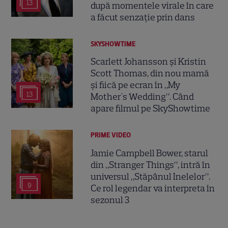
13
după momentele virale în care
a făcut senzație prin dans
SKYSHOWTIME
Scarlett Johansson și Kristin
Scott Thomas, din nou mamă
și fiică pe ecran în „My
13
Mother's Wedding”. Când
apare filmul pe SkyShowtime
PRIME VIDEO
Jamie Campbell Bower, starul
din „Stranger Things”, intră în
universul „Stăpânul Inelelor”.
9
Ce rol legendar va interpreta în
sezonul 3