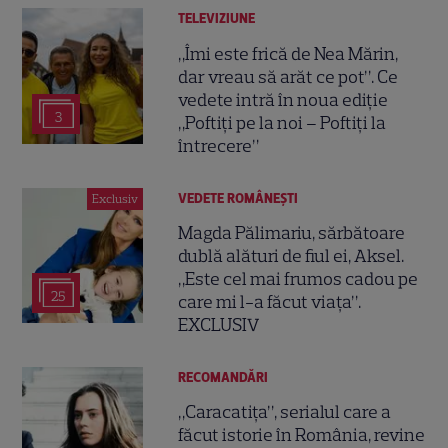
TELEVIZIUNE
„Îmi este frică de Nea Mărin,
dar vreau să arăt ce pot”. Ce
vedete intră în noua ediție
3
„Poftiți pe la noi – Poftiți la
întrecere”
VEDETE ROMÂNEŞTI
Exclusiv
Magda Pălimariu, sărbătoare
dublă alături de fiul ei, Aksel.
„Este cel mai frumos cadou pe
25
care mi l-a făcut viața”.
EXCLUSIV
RECOMANDĂRI
„Caracatița”, serialul care a
făcut istorie în România, revine