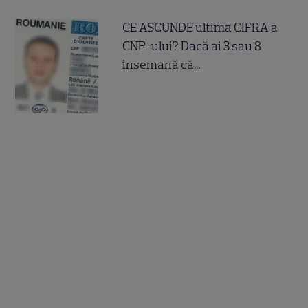
CE ASCUNDE ultima CIFRA a
CNP-ului? Dacă ai 3 sau 8
însemană că...