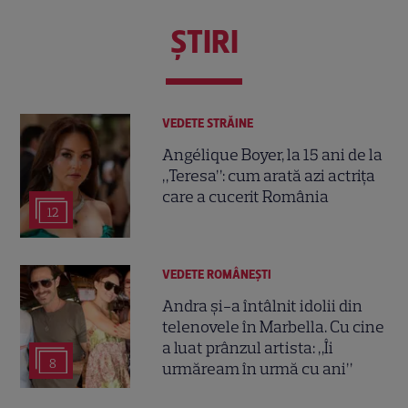
ŞTIRI
VEDETE STRĂINE
Angélique Boyer, la 15 ani de la
„Teresa”: cum arată azi actrița
care a cucerit România
12
VEDETE ROMÂNEŞTI
Andra și-a întâlnit idolii din
telenovele în Marbella. Cu cine
a luat prânzul artista: „Îi
8
urmăream în urmă cu ani”