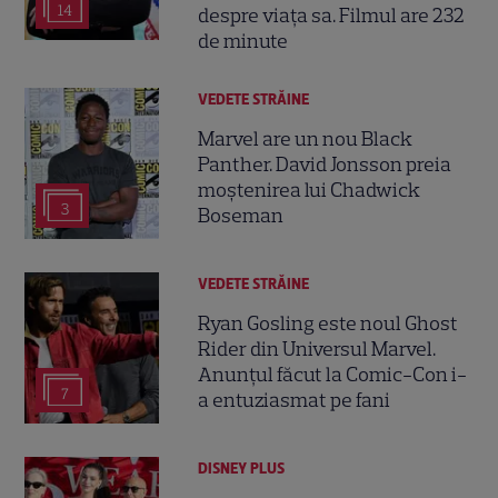
14
despre viața sa. Filmul are 232
de minute
VEDETE STRĂINE
Marvel are un nou Black
Panther. David Jonsson preia
moștenirea lui Chadwick
3
Boseman
VEDETE STRĂINE
Ryan Gosling este noul Ghost
Rider din Universul Marvel.
Anunțul făcut la Comic-Con i-
7
a entuziasmat pe fani
DISNEY PLUS