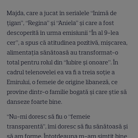
Majda, care a jucat în serialele “Inimă de
ţigan”, “Regina” şi “Aniela” şi care a fost
descoperită în urma emisiunii “În al 9-lea
cer”, a spus că atitudinea pozitivă, mişcarea,
alimentaţia sănătoasă au transformat-o
total pentru rolul din “Iubire şi onoare”. În
cadrul telenovelei ea va fi a treia soţie a
Emirului, o femeie de origine libaneză, ce
provine dintr-o familie bogată şi care ştie să
danseze foarte bine.
“Nu-mi doresc să fiu o “femeie
transparentă”, îmi doresc să fiu sănătoasă şi
să am forme. Întotdeauna m-am simţit bine