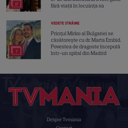
17
fără viață în locuința sa
VEDETE STRĂINE
Prințul Mirko al Bulgariei se
căsătorește cu dr. Marta Embid.
Povestea de dragoste începută
7
într-un spital din Madrid
Despre Tvmania
Contact