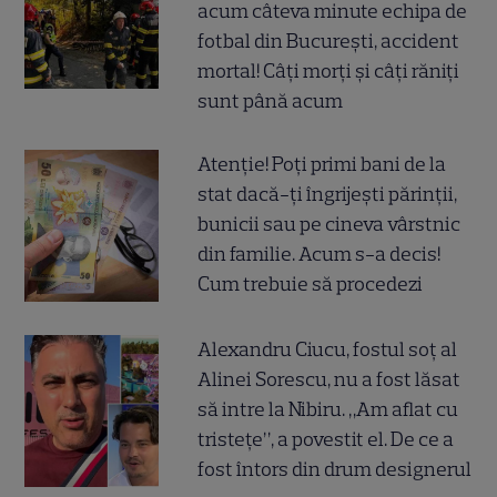
acum câteva minute echipa de
fotbal din București, accident
mortal! Câți morți și câți răniți
sunt până acum
Atenție! Poți primi bani de la
stat dacă-ți îngrijești părinții,
bunicii sau pe cineva vârstnic
din familie. Acum s-a decis!
Cum trebuie să procedezi
Alexandru Ciucu, fostul soț al
Alinei Sorescu, nu a fost lăsat
să intre la Nibiru. „Am aflat cu
tristețe”, a povestit el. De ce a
fost întors din drum designerul