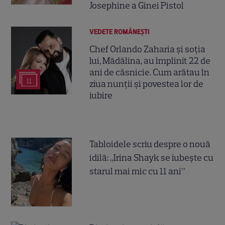
Josephine a Ginei Pistol
VEDETE ROMÂNEŞTI
Chef Orlando Zaharia și soția
lui, Mădălina, au împlinit 22 de
ani de căsnicie. Cum arătau în
11
ziua nunții și povestea lor de
iubire
Tabloidele scriu despre o nouă
idilă: „Irina Shayk se iubește cu
starul mai mic cu 11 ani”