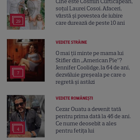
Cine este Cosmin Curticăpean,
soțul Laurei Cosoi. Afaceri,
vârstă și povestea de iubire
29
care durează de peste 10 ani
VEDETE STRĂINE
O mai ții minte pe mama lui
Stifler din „American Pie”?
Jennifer Coolidge, la 64 de ani,
7
dezvăluie greșeala pe care o
regretă și astăzi
VEDETE ROMÂNEŞTI
Cezar Ouatu a devenit tată
pentru prima dată la 46 de ani.
Ce nume deosebit a ales
4
pentru fetița lui