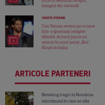
Erçel și Neslihan Atagül,
imagini din vacanță
VEDETE STRĂINE
Can Yaman revine pe ecrane
într-o ipostază complet
diferită. Actorul joacă un
31
avocat în noul serial „Bro”,
filmat în Italia
ARTICOLE PARTENERI
Breaking tragic în România:
microbuzul în care se afla