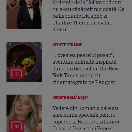
Vedetele de la Hollywood care
nu s-au căsătorit niciodată. De
ce Leonardo DiCaprio și
Charlize Theron au evitat
altarul
VEDETE STRĂINE
„Povestea peștelui posac”,
aventura animată inspirată
dintr-un bestseller The New
11
York Times, ajunge în
cinematografe pe 7 august
VEDETE ROMÂNEŞTI
Vedete din România care au
ales nume speciale pentru
copii: de la Nina, fetița Laurei
68
Cosoi, la Jessica lui Pepe și