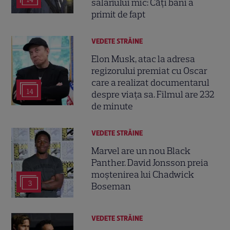
salariului mic: Câți bani a
primit de fapt
VEDETE STRĂINE
Elon Musk, atac la adresa
regizorului premiat cu Oscar
care a realizat documentarul
14
despre viața sa. Filmul are 232
de minute
VEDETE STRĂINE
Marvel are un nou Black
Panther. David Jonsson preia
moștenirea lui Chadwick
3
Boseman
VEDETE STRĂINE