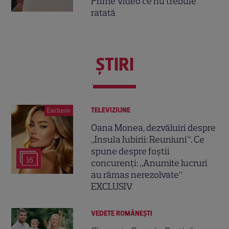
Prime Video ce nu trebuie
ratată
ŞTIRI
TELEVIZIUNE
Exclusiv
Oana Monea, dezvăluiri despre
„Insula Iubirii: Reuniuni”. Ce
spune despre foștii
16
concurenți: „Anumite lucruri
au rămas nerezolvate”
EXCLUSIV
VEDETE ROMÂNEŞTI