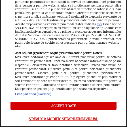
partenere, precum si furnizorii nostri de servicii de date analitice) prelucram
Libertatea
date pentru a permite website-ului sa functioneze, pentru a personaliza
continutul si anunturile publicitare afisate in functie de interesele si/sau
Libertatea pentru femei
profilul dvs., pentru a va oferi functionalitati aferente retelelor de socializare
si pentru a analiza traficul pe website. Beneficiati de drepturile prevazute de
GSP
art. 15-22 din GDPR in legatura cu prelucrarea datelor cu caracter personal.
Aceste drepturi pot fi exercitate prin modalitatea indicata
aici
. Prin click pe
“ACCEPT TOATE”, acceptati folosirea tuturor Tehnologiilor de tip Cookie, care
Știri mondene
implica inclusiv acceptul dvs. cu privire la stocarea/accesarea informatiilor
de catre Vendor-ii cu care colaboram. Prin click pe “VREAU SA MODIFIC
Avantaje
SETARILE INDIVIDUAL” puteti schimba preferintele in mod individual, mai
putin cele legate de cookie strict necesare pentru functionarea website-
Elle
ului.
Atât noi, cât și partenerii noștri prelucrăm datele pentru a oferi:
Unica
Măsurarea performanței reclamelor. Utilizarea profilurilor pentru selectarea
conținutului personalizat. Stocarea și/sau accesarea informațiilor de pe un
Retete practice
dispozitiv. Dezvoltarea și îmbunătățirea serviciilor. Crearea profilurilor de
conținut personalizat. Utilizarea profilurilor pentru selectarea publicității
personalizate. Crearea profilurilor pentru publicitate personalizată.
Măsurarea performanței conținutului. Înțelegerea publicului prin statistici
URMĂREȘTE-NE PE
sau combinații de date din surse diferite. Utilizarea datelor limitate pentru a
selecta conținutul. Utilizarea de date limitate pentru a selecta publicitatea.
Date precise de geolocație și identificarea prin scanarea dispozitivului.
Listă parteneri (furnizori)
ACCEPT TOATE
Copyright
2026
Ringier Romania – Toate Drepturile rezervate
VREAU SA MODIFIC SETARILE INDIVIDUAL