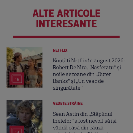
ALTE ARTICOLE
INTERESANTE
NETFLIX
Noutăți Netflix în august 2026:
Robert De Niro, „Nosferatu” și
noile sezoane din „Outer
16
Banks” și „Un veac de
singurătate”
VEDETE STRĂINE
Sean Astin din „Stăpânul
Inelelor” a fost nevoit să își
vândă casa din cauza
14