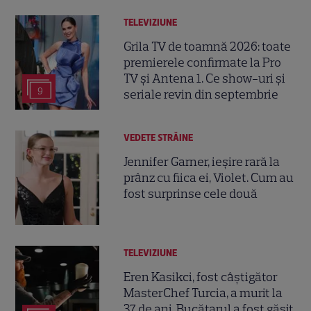
TELEVIZIUNE
Grila TV de toamnă 2026: toate
premierele confirmate la Pro
TV și Antena 1. Ce show-uri și
9
seriale revin din septembrie
VEDETE STRĂINE
Jennifer Garner, ieșire rară la
prânz cu fiica ei, Violet. Cum au
fost surprinse cele două
TELEVIZIUNE
Eren Kasikci, fost câștigător
MasterChef Turcia, a murit la
37 de ani. Bucătarul a fost găsit