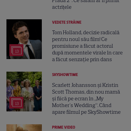
Prada 2”. Ce salarii ar fi primit
actrițele
VEDETE STRĂINE
Tom Holland, decizie radicală
pentru noul său film! Ce
promisiune a făcut actorul
13
după momentele virale în care
a făcut senzație prin dans
SKYSHOWTIME
Scarlett Johansson și Kristin
Scott Thomas, din nou mamă
și fiică pe ecran în „My
13
Mother's Wedding”. Când
apare filmul pe SkyShowtime
PRIME VIDEO