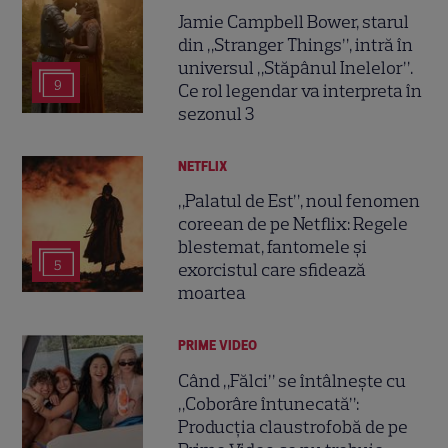
Jamie Campbell Bower, starul
din „Stranger Things”, intră în
universul „Stăpânul Inelelor”.
9
Ce rol legendar va interpreta în
sezonul 3
NETFLIX
„Palatul de Est”, noul fenomen
coreean de pe Netflix: Regele
blestemat, fantomele și
5
exorcistul care sfidează
moartea
PRIME VIDEO
Când „Fălci” se întâlnește cu
„Coborâre întunecată”:
Producția claustrofobă de pe