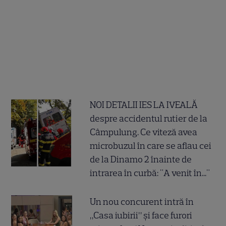
NOI DETALII IES LA IVEALĂ
despre accidentul rutier de la
Câmpulung. Ce viteză avea
microbuzul în care se aflau cei
de la Dinamo 2 înainte de
intrarea în curbă: "A venit în..."
Un nou concurent intră în
„Casa iubirii” și face furori