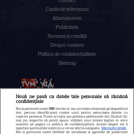
Contacte televiziuni
Abonamente
Publicitate
Termeni și condiții
Despre cookies
Politica de confidenţialitate
Sitemap
NUMĂRUL CURENT
Nouă ne pasă ca datele tale personale să rămână
confidențiale
ABONEAZA-TE LA REVISTĂ
Noi și partenerii noștri
596
stocăm și/sau accesăm informații pe dispozitivul
dvs., precum identificatorii cookie unici pentru prelucrarea datelor cu
caracter personal. Puteți accepta sau gestiona preferințele dvs. făcând clic
mai jos, respectiv vă puteți opune utilizării unui interes legitim în orice
moment pe pagina cu politica de confidențialitate. Aceste alegeri vor fi
raportate partenerilor noștri și nu vă vor afecta navigarea.
Mai multe detalii
Noi si partenerii nostri (retelele de socializare si agentiile de publicitate