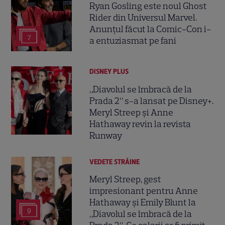
Ryan Gosling este noul Ghost
Rider din Universul Marvel.
Anunțul făcut la Comic-Con i-
7
a entuziasmat pe fani
DISNEY PLUS
„Diavolul se îmbracă de la
Prada 2” s-a lansat pe Disney+.
Meryl Streep și Anne
Hathaway revin la revista
Runway
VEDETE STRĂINE
Meryl Streep, gest
impresionant pentru Anne
Hathaway și Emily Blunt la
9
„Diavolul se îmbracă de la