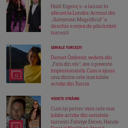
Halit Ergenç s-a lansat în
afaceri la Londra: Actorul din
„Suleyman Magnificul” a
deschis o rețea de plăcintării
turcești
SERIALE TURCEŞTI
Demet Özdemir, vedeta din
„Fata din vis”, are o poveste
impresionantă. Cum a ajuns
12
una dintre cele mai iubite
actrițe din Turcia
VEDETE STRĂINE
Cum își petrec vara cele mai
iubite actrițe din serialele
turcești. Fahriye Evcen, Hande
32