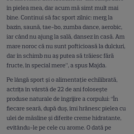
în pielea mea, dar acum mă simt mult mai
bine. Continui să fac sport zilnic: merg la
bazin, saună, tae-bo, zumba dance, aerobic,
iar când nu ajung la sală, dansez în casă. Am
mare noroc că nu sunt pofticioasă la dulciuri,
dar în schimb nu aş putea să trăiesc fără
fructe, în special mere”, a spus Majda.
Pe lângă sport şi o alimentaţie echilibrată,
actriţa în vârstă de 22 de ani foloseşte
produse naturale de îngrijire a corpului: “În
fiecare seară, după duş, îmi hrănesc pielea cu
ulei de măsline şi diferite creme hidratante,
evitându-le pe cele cu arome. O dată pe