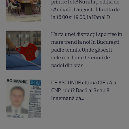
printre fete! Nu ratați ediția de
sâmbătă, 1 august, difuzată de
la 16:00 și 19:00, la Kanal D
Harta unei distracții sportive în
mare trend la noi în București:
padle tennis. Unde găsești
cele mai bune terenuri de
padel din oraș
CE ASCUNDE ultima CIFRA a
CNP-ului? Dacă ai 3 sau 8
însemană că...