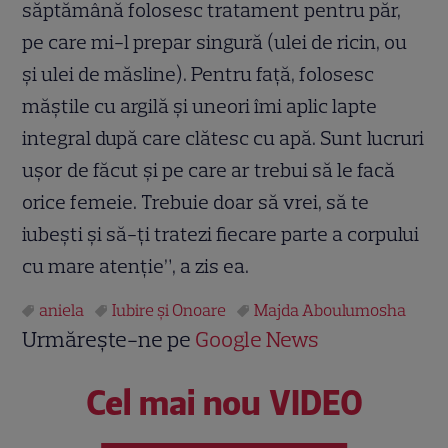
săptămână folosesc tratament pentru păr,
pe care mi-l prepar singură (ulei de ricin, ou
şi ulei de măsline). Pentru faţă, folosesc
măştile cu argilă şi uneori îmi aplic lapte
integral după care clătesc cu apă. Sunt lucruri
uşor de făcut şi pe care ar trebui să le facă
orice femeie. Trebuie doar să vrei, să te
iubeşti şi să-ţi tratezi fiecare parte a corpului
cu mare atenţie”, a zis ea.
aniela
Iubire şi Onoare
Majda Aboulumosha
Urmărește-ne pe
Google News
Cel mai nou VIDEO