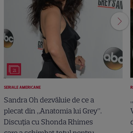
21
SERIALE AMERICANE
R
Sandra Oh dezvăluie de ce a
plecat din „Anatomia lui Grey”.
Discuția cu Shonda Rhimes
care a schimbat totul pentru