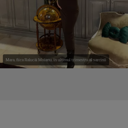
Mara, fiica Ralucăi Moianu, în ultimul trimestru al sarcinii