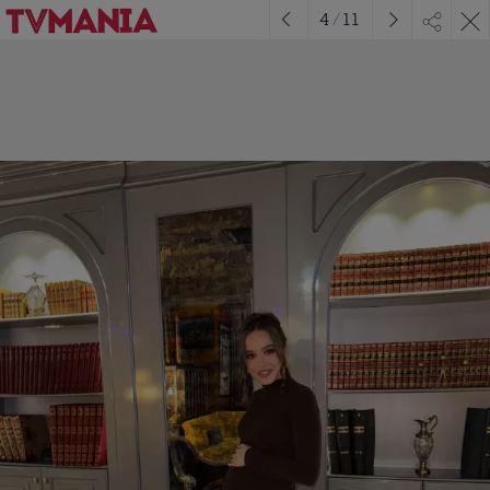
4
/
11