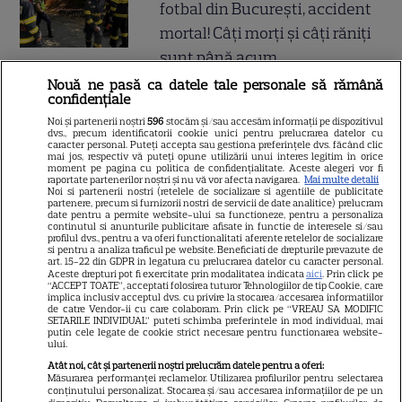
fotbal din București, accident
mortal! Câți morți și câți răniți
sunt până acum
Nouă ne pasă ca datele tale personale să rămână
confidențiale
Atenție! Poți primi bani de la
Noi și partenerii noștri
596
stocăm și/sau accesăm informații pe dispozitivul
stat dacă-ți îngrijești părinții,
dvs., precum identificatorii cookie unici pentru prelucrarea datelor cu
caracter personal. Puteți accepta sau gestiona preferințele dvs. făcând clic
bunicii sau pe cineva vârstnic
mai jos, respectiv vă puteți opune utilizării unui interes legitim în orice
moment pe pagina cu politica de confidențialitate. Aceste alegeri vor fi
din familie. Acum s-a decis!
raportate partenerilor noștri și nu vă vor afecta navigarea.
Mai multe detalii
Noi si partenerii nostri (retelele de socializare si agentiile de publicitate
Cum trebuie să procedezi
partenere, precum si furnizorii nostri de servicii de date analitice) prelucram
date pentru a permite website-ului sa functioneze, pentru a personaliza
continutul si anunturile publicitare afisate in functie de interesele si/sau
profilul dvs., pentru a va oferi functionalitati aferente retelelor de socializare
si pentru a analiza traficul pe website. Beneficiati de drepturile prevazute de
Jorge, revoltat după ce și-a
art. 15-22 din GDPR in legatura cu prelucrarea datelor cu caracter personal.
Aceste drepturi pot fi exercitate prin modalitatea indicata
aici
. Prin click pe
găsit apartamentul de la mare
“ACCEPT TOATE”, acceptati folosirea tuturor Tehnologiilor de tip Cookie, care
implica inclusiv acceptul dvs. cu privire la stocarea/accesarea informatiilor
devastat. Ce au lăsat în urmă
de catre Vendor-ii cu care colaboram. Prin click pe “VREAU SA MODIFIC
SETARILE INDIVIDUAL” puteti schimba preferintele in mod individual, mai
turiștii este strigător la Cer
putin cele legate de cookie strict necesare pentru functionarea website-
ului.
Atât noi, cât și partenerii noștri prelucrăm datele pentru a oferi:
Măsurarea performanței reclamelor. Utilizarea profilurilor pentru selectarea
conținutului personalizat. Stocarea și/sau accesarea informațiilor de pe un