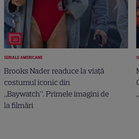
20
SERIALE AMERICANE
S
Brooks Nader readuce la viață
costumul iconic din
„Baywatch”. Primele imagini de
la filmări