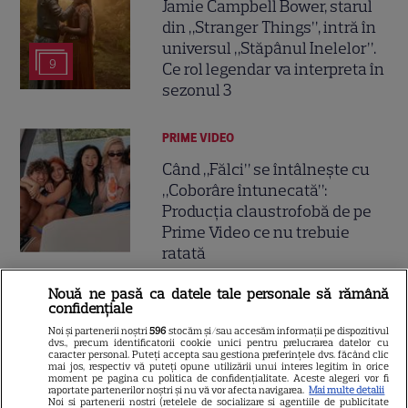
Jamie Campbell Bower, starul
din „Stranger Things”, intră în
universul „Stăpânul Inelelor”.
9
Ce rol legendar va interpreta în
sezonul 3
PRIME VIDEO
Când „Fălci” se întâlnește cu
„Coborâre întunecată”:
Producția claustrofobă de pe
Prime Video ce nu trebuie
ratată
Nouă ne pasă ca datele tale personale să rămână
DISNEY PLUS
confidențiale
Care-i buna și care-i reaua?
Noi și partenerii noștri
596
stocăm și/sau accesăm informații pe dispozitivul
dvs., precum identificatorii cookie unici pentru prelucrarea datelor cu
Emmy Rossum revine
caracter personal. Puteți accepta sau gestiona preferințele dvs. făcând clic
mai jos, respectiv vă puteți opune utilizării unui interes legitim în orice
spectaculos pe Disney+ în
moment pe pagina cu politica de confidențialitate. Aceste alegeri vor fi
raportate partenerilor noștri și nu vă vor afecta navigarea.
Mai multe detalii
3
thrillerul psihologic „Furie și
Noi si partenerii nostri (retelele de socializare si agentiile de publicitate