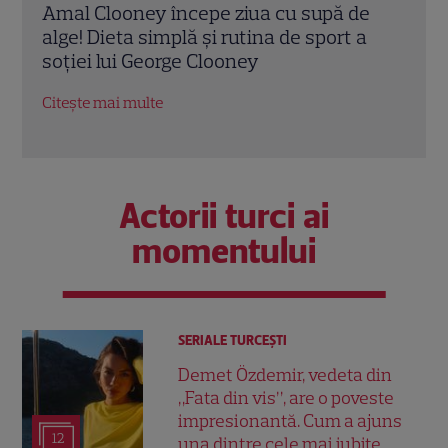
e
Tom Holland, decizie radicală pentru
Scar
a
noul său film! Ce promisiune a făcut
Thom
actorul după momentele virale în care a
în „
făcut senzație prin dans
film
Citește mai multe
Citeș
Actorii turci ai
momentului
SERIALE TURCEŞTI
Demet Özdemir, vedeta din
„Fata din vis”, are o poveste
impresionantă. Cum a ajuns
12
una dintre cele mai iubite