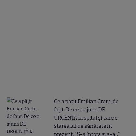
Ce a pățit Emilian Crețu, de
fapt. De ce a ajuns DE
URGENȚĂ la spital și care e
starea lui de sănătate în
prezent: "S-a întors și s-a..."