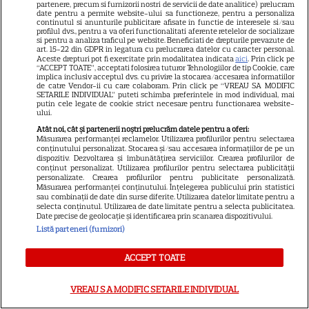
partenere, precum si furnizorii nostri de servicii de date analitice) prelucram
seducție”
date pentru a permite website-ului sa functioneze, pentru a personaliza
continutul si anunturile publicitare afisate in functie de interesele si/sau
profilul dvs., pentru a va oferi functionalitati aferente retelelor de socializare
si pentru a analiza traficul pe website. Beneficiati de drepturile prevazute de
ȘTIRI
art. 15-22 din GDPR in legatura cu prelucrarea datelor cu caracter personal.
Aceste drepturi pot fi exercitate prin modalitatea indicata
aici
. Prin click pe
25 de ani de la lansarea
“ACCEPT TOATE”, acceptati folosirea tuturor Tehnologiilor de tip Cookie, care
implica inclusiv acceptul dvs. cu privire la stocarea/accesarea informatiilor
filmului „Stăpânul inelelor:
de catre Vendor-ii cu care colaboram. Prin click pe “VREAU SA MODIFIC
SETARILE INDIVIDUAL” puteti schimba preferintele in mod individual, mai
Frăția Inelului”! Cum a creat
putin cele legate de cookie strict necesare pentru functionarea website-
Peter Jackson una dintre cele
ului.
mai iubite producții fantasy din
Atât noi, cât și partenerii noștri prelucrăm datele pentru a oferi:
Măsurarea performanței reclamelor. Utilizarea profilurilor pentru selectarea
istorie
conținutului personalizat. Stocarea și/sau accesarea informațiilor de pe un
dispozitiv. Dezvoltarea și îmbunătățirea serviciilor. Crearea profilurilor de
conținut personalizat. Utilizarea profilurilor pentru selectarea publicității
personalizate. Crearea profilurilor pentru publicitate personalizată.
PRIME VIDEO
Măsurarea performanței conținutului. Înțelegerea publicului prin statistici
sau combinații de date din surse diferite. Utilizarea datelor limitate pentru a
Ride or Die pe Prime Video.
selecta conținutul. Utilizarea de date limitate pentru a selecta publicitatea.
Date precise de geolocație și identificarea prin scanarea dispozitivului.
Octavia Spencer și Hannah
Listă parteneri (furnizori)
Waddingham, într-un serial cu
asasini, umor și multă acțiune
ACCEPT TOATE
VREAU SA MODIFIC SETARILE INDIVIDUAL
VEDETE STRĂINE