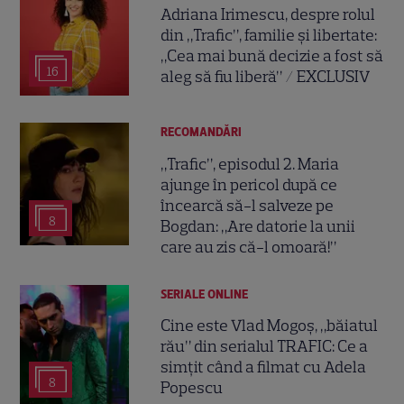
Adriana Irimescu, despre rolul
din „Trafic”, familie și libertate:
„Cea mai bună decizie a fost să
16
aleg să fiu liberă” / EXCLUSIV
RECOMANDĂRI
„Trafic”, episodul 2. Maria
ajunge în pericol după ce
încearcă să-l salveze pe
8
Bogdan: „Are datorie la unii
care au zis că-l omoară!”
SERIALE ONLINE
Cine este Vlad Mogoș, „băiatul
rău” din serialul TRAFIC: Ce a
simțit când a filmat cu Adela
8
Popescu