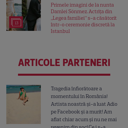
Primele imagini de la nunta
Damlei Sönmez. Actrița din
„Legea familiei” s-a căsătorit
13
într-o ceremonie discretă la
Istanbul
ARTICOLE PARTENERI
Tragedia înfiorătoare a
momentului în România!
Artista noastră și-a luat Adio
pe Facebook și a murit! Am
aflat chiar acum și nu ne mai
revenim din șoc! Ce i s-a