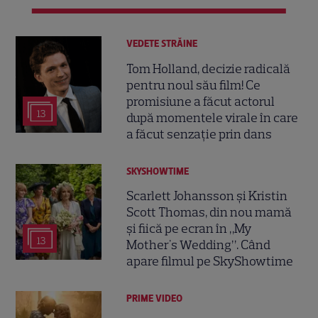
VEDETE STRĂINE
Tom Holland, decizie radicală
pentru noul său film! Ce
promisiune a făcut actorul
13
după momentele virale în care
a făcut senzație prin dans
SKYSHOWTIME
Scarlett Johansson și Kristin
Scott Thomas, din nou mamă
și fiică pe ecran în „My
13
Mother's Wedding”. Când
apare filmul pe SkyShowtime
PRIME VIDEO