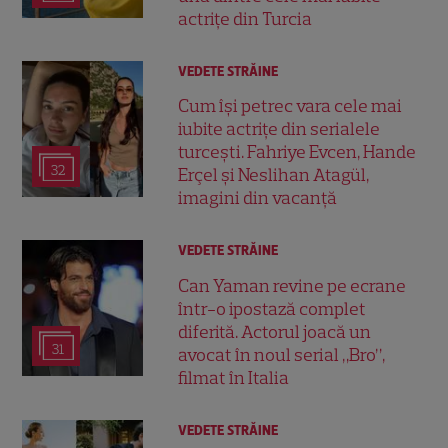
actrițe din Turcia
VEDETE STRĂINE
Cum își petrec vara cele mai
iubite actrițe din serialele
turcești. Fahriye Evcen, Hande
32
Erçel și Neslihan Atagül,
imagini din vacanță
VEDETE STRĂINE
Can Yaman revine pe ecrane
într-o ipostază complet
diferită. Actorul joacă un
31
avocat în noul serial „Bro”,
filmat în Italia
VEDETE STRĂINE