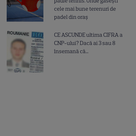
padle tennis. Unde găsești
cele mai bune terenuri de
padel din oraș
CE ASCUNDE ultima CIFRA a
CNP-ului? Dacă ai 3 sau 8
însemană că...