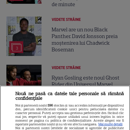
de minute
VEDETE STRĂINE
Marvel are un nou Black
Panther. David Jonsson preia
moștenirea lui Chadwick
3
Boseman
VEDETE STRĂINE
Ryan Gosling este noul Ghost
Rider din Universul Marvel.
Anunțul făcut la Comic-Con i-
Nouă ne pasă ca datele tale personale să rămână
7
a entuziasmat pe fani
confidențiale
Noi și partenerii noștri
596
stocăm și/sau accesăm informații pe dispozitivul
dvs., precum identificatorii cookie unici pentru prelucrarea datelor cu
caracter personal. Puteți accepta sau gestiona preferințele dvs. făcând clic
DISNEY PLUS
mai jos, respectiv vă puteți opune utilizării unui interes legitim în orice
moment pe pagina cu politica de confidențialitate. Aceste alegeri vor fi
raportate partenerilor noștri și nu vă vor afecta navigarea.
Mai multe detalii
„Diavolul se îmbracă de la
Noi si partenerii nostri (retelele de socializare si agentiile de publicitate