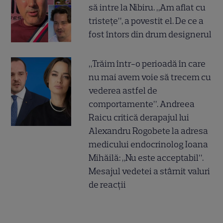
să intre la Nibiru. „Am aflat cu
tristețe”, a povestit el. De ce a
fost întors din drum designerul
„Trăim într-o perioadă în care
nu mai avem voie să trecem cu
vederea astfel de
comportamente”. Andreea
Raicu critică derapajul lui
Alexandru Rogobete la adresa
medicului endocrinolog Ioana
Mihăilă: „Nu este acceptabil”.
Mesajul vedetei a stârnit valuri
de reacții