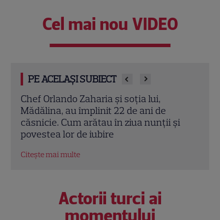
Cel mai nou VIDEO
PE ACELAȘI SUBIECT
Cine este Cosmin Curticăpean, soțul
Ceza
Laurei Cosoi. Afaceri, vârstă și povestea
dată
i
de iubire care durează de peste 10 ani
ales 
Citește mai multe
Citeș
Actorii turci ai
momentului