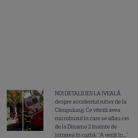
NOI DETALII IES LA IVEALĂ
despre accidentul rutier de la
Câmpulung. Ce viteză avea
microbuzul în care se aflau cei
de la Dinamo 2 înainte de
intrarea în curbă: "A venit în..."