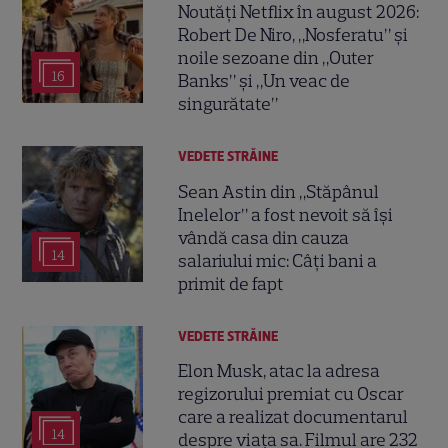
Noutăți Netflix în august 2026:
Robert De Niro, „Nosferatu” și
noile sezoane din „Outer
16
Banks” și „Un veac de
singurătate”
VEDETE STRĂINE
Sean Astin din „Stăpânul
Inelelor” a fost nevoit să își
vândă casa din cauza
14
salariului mic: Câți bani a
primit de fapt
VEDETE STRĂINE
Elon Musk, atac la adresa
regizorului premiat cu Oscar
care a realizat documentarul
14
despre viața sa. Filmul are 232