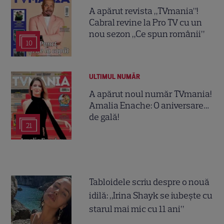
A apărut revista „TVmania”!
Cabral revine la Pro TV cu un
nou sezon „Ce spun românii”
10
ULTIMUL NUMĂR
A apărut noul număr TVmania!
Amalia Enache: O aniversare…
de gală!
21
Tabloidele scriu despre o nouă
idilă: „Irina Shayk se iubește cu
starul mai mic cu 11 ani”