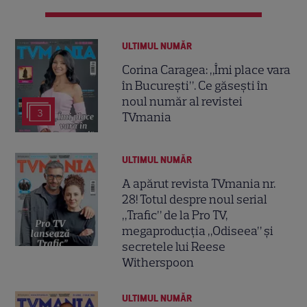
ULTIMUL NUMĂR
Corina Caragea: „Îmi place vara
în București”. Ce găsești în
noul număr al revistei
3
TVmania
ULTIMUL NUMĂR
A apărut revista TVmania nr.
28! Totul despre noul serial
„Trafic” de la Pro TV,
megaproducția „Odiseea” și
secretele lui Reese
Witherspoon
ULTIMUL NUMĂR