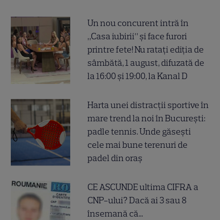
Un nou concurent intră în
„Casa iubirii” și face furori
printre fete! Nu ratați ediția de
sâmbătă, 1 august, difuzată de
la 16:00 și 19:00, la Kanal D
Harta unei distracții sportive în
mare trend la noi în București:
padle tennis. Unde găsești
cele mai bune terenuri de
padel din oraș
CE ASCUNDE ultima CIFRA a
CNP-ului? Dacă ai 3 sau 8
însemană că...