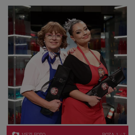
VEZI
FOTO
POZA
1 / 7