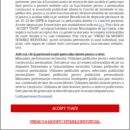
Prada 2” s-a lansat pe Disney+.
partenere, precum si furnizorii nostri de servicii de date analitice) prelucram
date pentru a permite website-ului sa functioneze, pentru a personaliza
Meryl Streep și Anne
continutul si anunturile publicitare afisate in functie de interesele si/sau
profilul dvs., pentru a va oferi functionalitati aferente retelelor de socializare
Hathaway revin la revista
si pentru a analiza traficul pe website. Beneficiati de drepturile prevazute de
art. 15-22 din GDPR in legatura cu prelucrarea datelor cu caracter personal.
Runway
Aceste drepturi pot fi exercitate prin modalitatea indicata
aici
. Prin click pe
“ACCEPT TOATE”, acceptati folosirea tuturor Tehnologiilor de tip Cookie, care
implica inclusiv acceptul dvs. cu privire la stocarea/accesarea informatiilor
de catre Vendor-ii cu care colaboram. Prin click pe “VREAU SA MODIFIC
VEDETE STRĂINE
SETARILE INDIVIDUAL” puteti schimba preferintele in mod individual, mai
putin cele legate de cookie strict necesare pentru functionarea website-
Meryl Streep, gest
ului.
impresionant pentru Anne
Atât noi, cât și partenerii noștri prelucrăm datele pentru a oferi:
Măsurarea performanței reclamelor. Utilizarea profilurilor pentru selectarea
Hathaway și Emily Blunt la
conținutului personalizat. Stocarea și/sau accesarea informațiilor de pe un
9
dispozitiv. Dezvoltarea și îmbunătățirea serviciilor. Crearea profilurilor de
„Diavolul se îmbracă de la
conținut personalizat. Utilizarea profilurilor pentru selectarea publicității
Prada 2”. Ce salarii ar fi primit
personalizate. Crearea profilurilor pentru publicitate personalizată.
Măsurarea performanței conținutului. Înțelegerea publicului prin statistici
actrițele
sau combinații de date din surse diferite. Utilizarea datelor limitate pentru a
selecta conținutul. Utilizarea de date limitate pentru a selecta publicitatea.
Date precise de geolocație și identificarea prin scanarea dispozitivului.
VEDETE STRĂINE
Listă parteneri (furnizori)
Tom Holland, decizie radicală
ACCEPT TOATE
pentru noul său film! Ce
promisiune a făcut actorul
VREAU SA MODIFIC SETARILE INDIVIDUAL
13
după momentele virale în care