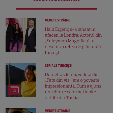
VEDETE STRĂINE
Halit Ergenç s-a lansat în
afaceri la Londra: Actorul din
„Suleyman Magnificul” a
deschis o rețea de plăcintării
turcești
SERIALE TURCEŞTI
Demet Özdemir, vedeta din
„Fata din vis”, are o poveste
impresionantă. Cum a ajuns
12
una dintre cele mai iubite
actrițe din Turcia
VEDETE STRĂINE