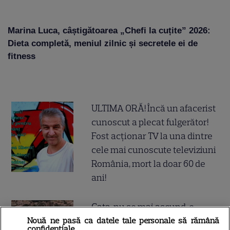
Marina Luca, câștigătoarea „Chefi la cuțite” 2026:
Dieta completă, meniul zilnic și secretele ei de
fitness
ULTIMA ORĂ! Încă un afacerist
cunoscut a plecat fulgerător!
Fost acționar TV la una dintre
cele mai cunoscute televiziuni
România, mort la doar 60 de
ani!
Gata, nu se mai ascund, e
cuplul momentului în
Nouă ne pasă ca datele tale personale să rămână
confidențiale