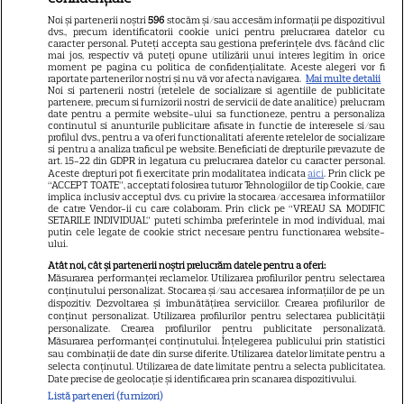
România! A ieșit soarele și pe
Noi și partenerii noștri
596
stocăm și/sau accesăm informații pe dispozitivul
strada ei, iar lui i-a pus
dvs., precum identificatorii cookie unici pentru prelucrarea datelor cu
caracter personal. Puteți accepta sau gestiona preferințele dvs. făcând clic
Dumnezeu mâna în cap!
mai jos, respectiv vă puteți opune utilizării unui interes legitim în orice
moment pe pagina cu politica de confidențialitate. Aceste alegeri vor fi
Felicitări, să fiți fericiți! Că
raportate partenerilor noștri și nu vă vor afecta navigarea.
Mai multe detalii
Noi si partenerii nostri (retelele de socializare si agentiile de publicitate
partenere, precum si furnizorii nostri de servicii de date analitice) prelucram
frumoși sunteți!
date pentru a permite website-ului sa functioneze, pentru a personaliza
continutul si anunturile publicitare afisate in functie de interesele si/sau
profilul dvs., pentru a va oferi functionalitati aferente retelelor de socializare
si pentru a analiza traficul pe website. Beneficiati de drepturile prevazute de
Cătălin Crișan, gafă de
art. 15-22 din GDPR in legatura cu prelucrarea datelor cu caracter personal.
Aceste drepturi pot fi exercitate prin modalitatea indicata
aici
. Prin click pe
proporții după ce a anunțat că
“ACCEPT TOATE”, acceptati folosirea tuturor Tehnologiilor de tip Cookie, care
implica inclusiv acceptul dvs. cu privire la stocarea/accesarea informatiilor
s-a despărțit de iubită „Să mă
de catre Vendor-ii cu care colaboram. Prin click pe “VREAU SA MODIFIC
SETARILE INDIVIDUAL” puteti schimba preferintele in mod individual, mai
criticați ușor”. Internauții i-au
putin cele legate de cookie strict necesare pentru functionarea website-
ului.
bătut obrazul
Atât noi, cât și partenerii noștri prelucrăm datele pentru a oferi:
Măsurarea performanței reclamelor. Utilizarea profilurilor pentru selectarea
conținutului personalizat. Stocarea și/sau accesarea informațiilor de pe un
dispozitiv. Dezvoltarea și îmbunătățirea serviciilor. Crearea profilurilor de
Vedeta din România care a
conținut personalizat. Utilizarea profilurilor pentru selectarea publicității
personalizate. Crearea profilurilor pentru publicitate personalizată.
născut chiar de ziua ei. Anul
Măsurarea performanței conținutului. Înțelegerea publicului prin statistici
acesta face nunta de lemn!
sau combinații de date din surse diferite. Utilizarea datelor limitate pentru a
selecta conținutul. Utilizarea de date limitate pentru a selecta publicitatea.
Date precise de geolocație și identificarea prin scanarea dispozitivului.
Listă parteneri (furnizori)