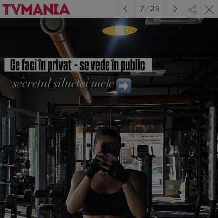
7
/
25