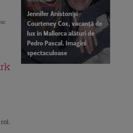
Vedete străine
Jennifer Aniston și
osc
Courteney Cox, vacanță de
lux în Mallorca alături de
Pedro Pascal. Imagini
spectaculoase
ark
 rol.