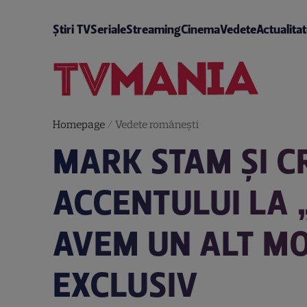
Știri TV
Seriale
Streaming
Cinema
Vedete
Actualita
Homepage
/
Vedete româneşti
MARK STAM ȘI C
ACCENTULUI LA 
AVEM UN ALT MO
EXCLUSIV