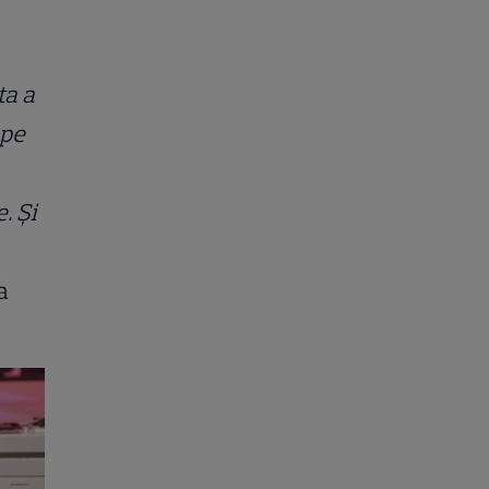
ta a
 pe
. Și
 a