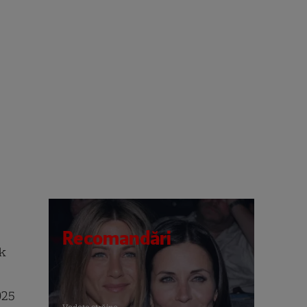
Recomandări
rk
2025