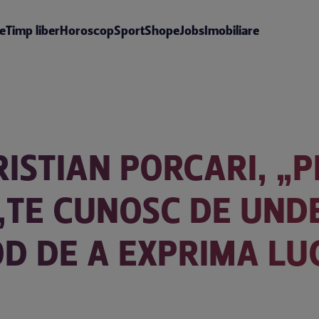
te
Timp liber
Horoscop
Sport
Shop
eJobs
Imobiliare
RISTIAN PORCARI, „
„TE CUNOSC DE UNDE
D DE A EXPRIMA LU