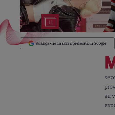
11
Adaugă-ne ca sursă preferată în Google
sezo
prov
au v
expe