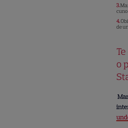
3
Mar
cuno
4
Obi
de u
Te
o 
St
Mar
inte
und