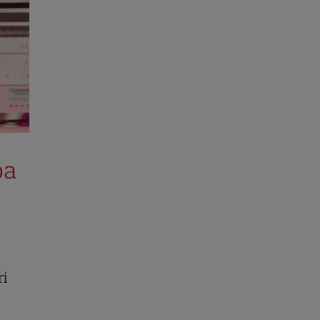
pa
ri