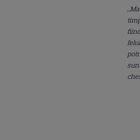
„Mar
timp
fiin
felu
potr
sunt
ches