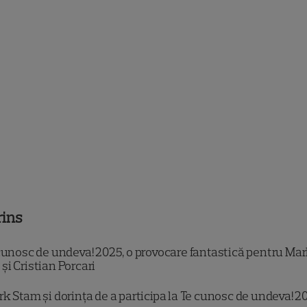
rins
cunosc de undeva! 2025, o provocare fantastică pentru Ma
și Cristian Porcari
k Stam și dorința de a participa la Te cunosc de undeva! 