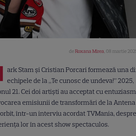
de
Roxana Mirea
,
08 martie 202
M
ark Stam și Cristian Porcari formează una di
echipele de la „Te cunosc de undeva!” 2025,
nul 21. Cei doi artiști au acceptat cu entuziasm
ocarea emisiunii de transformări de la Antena 
orbit, într-un interviu acordat TVMania, despr
riența lor în acest show spectaculos.