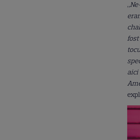
„
Ne-
eram
chal
fost
tocu
spec
aici
Amer
exp