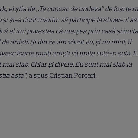
k, el știa de „Te cunosc de undeva” de foarte m
 și și-a dorit maxim să participe la show-ul ăs
dcă el îmi povestea că mergea prin casă și imita
l de artiști. Și din ce am văzut eu, și nu mint, îi
ivesc foarte mulți artiști să imite sută-n sută. E
 mai slab. Chiar și divele. Eu sunt mai slab la
tia asta”,
a spus Cristian Porcari.