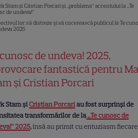
k Stam și Cristian Porcari și „problema” accentului la „Te
sc de undeva!”
ectivul lor: să distreze și să cucerească publicul la Te cun
ndeva 2025
 cunosc de undeva! 2025,
provocare fantastică pentru M
am și Cristian Porcari
k Stam și
Cristian Porcari
au fost surprinși de
nsitatea transformărilor de la
„Te cunosc de
eva!” 2025
,
însă au primit cu entuziasm fiecare