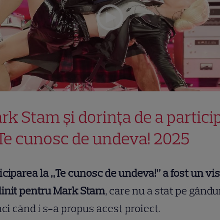
rk Stam și dorința de a partici
 Te cunosc de undeva! 2025
iciparea la „Te cunosc de undeva!” a fost un vis
init pentru Mark Stam
, care nu a stat pe gându
ci când i s-a propus acest proiect.