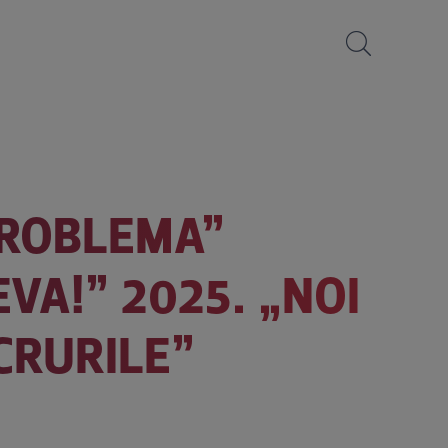
PROBLEMA”
VA!” 2025. „NOI
CRURILE”