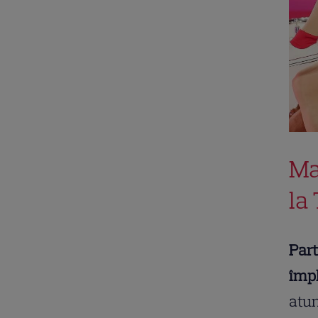
Ma
la
Part
împl
atun