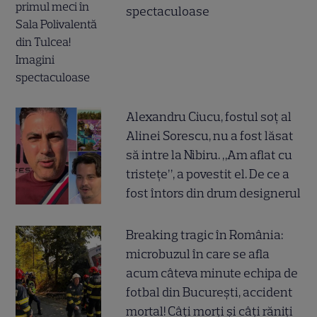
spectaculoase
Alexandru Ciucu, fostul soț al
Alinei Sorescu, nu a fost lăsat
să intre la Nibiru. „Am aflat cu
tristețe”, a povestit el. De ce a
fost întors din drum designerul
Breaking tragic în România:
microbuzul în care se afla
acum câteva minute echipa de
fotbal din București, accident
mortal! Câți morți și câți răniți