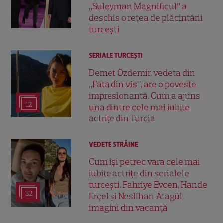
„Suleyman Magnificul” a
deschis o rețea de plăcintării
turcești
SERIALE TURCEŞTI
Demet Özdemir, vedeta din
„Fata din vis”, are o poveste
impresionantă. Cum a ajuns
12
una dintre cele mai iubite
actrițe din Turcia
VEDETE STRĂINE
Cum își petrec vara cele mai
iubite actrițe din serialele
turcești. Fahriye Evcen, Hande
32
Erçel și Neslihan Atagül,
imagini din vacanță