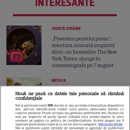
INTERESANTE
VEDETE STRĂINE
„Povestea peștelui posac”,
aventura animată inspirată
dintr-un bestseller The New
11
York Times, ajunge în
cinematografe pe 7 august
NETFLIX
Noutăți Netflix în august 2026:
Nouă ne pasă ca datele tale personale să rămână
Robert De Niro, „Nosferatu” și
confidențiale
noile sezoane din „Outer
Noi și partenerii noștri
596
stocăm și/sau accesăm informații pe dispozitivul
16
dvs., precum identificatorii cookie unici pentru prelucrarea datelor cu
Banks” și „Un veac de
caracter personal. Puteți accepta sau gestiona preferințele dvs. făcând clic
singurătate”
mai jos, respectiv vă puteți opune utilizării unui interes legitim în orice
moment pe pagina cu politica de confidențialitate. Aceste alegeri vor fi
raportate partenerilor noștri și nu vă vor afecta navigarea.
Mai multe detalii
Noi si partenerii nostri (retelele de socializare si agentiile de publicitate