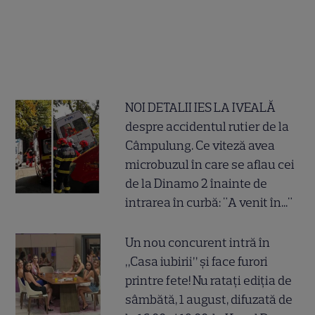
NOI DETALII IES LA IVEALĂ
despre accidentul rutier de la
Câmpulung. Ce viteză avea
microbuzul în care se aflau cei
de la Dinamo 2 înainte de
intrarea în curbă: "A venit în..."
Un nou concurent intră în
„Casa iubirii” și face furori
printre fete! Nu ratați ediția de
sâmbătă, 1 august, difuzată de