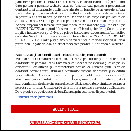
partenere, precum si furnizorii nostri de servicii de date analitice) prelucram
VEDETE STRĂINE
date pentru a permite website-ului sa functioneze, pentru a personaliza
continutul si anunturile publicitare afisate in functie de interesele si/sau
Sean Astin din „Stăpânul
profilul dvs., pentru a va oferi functionalitati aferente retelelor de socializare
si pentru a analiza traficul pe website. Beneficiati de drepturile prevazute de
Inelelor” a fost nevoit să își
art. 15-22 din GDPR in legatura cu prelucrarea datelor cu caracter personal.
Aceste drepturi pot fi exercitate prin modalitatea indicata
aici
. Prin click pe
vândă casa din cauza
“ACCEPT TOATE”, acceptati folosirea tuturor Tehnologiilor de tip Cookie, care
14
salariului mic: Câți bani a
implica inclusiv acceptul dvs. cu privire la stocarea/accesarea informatiilor
de catre Vendor-ii cu care colaboram. Prin click pe “VREAU SA MODIFIC
primit de fapt
SETARILE INDIVIDUAL” puteti schimba preferintele in mod individual, mai
putin cele legate de cookie strict necesare pentru functionarea website-
ului.
Atât noi, cât și partenerii noștri prelucrăm datele pentru a oferi:
VEDETE STRĂINE
Măsurarea performanței reclamelor. Utilizarea profilurilor pentru selectarea
conținutului personalizat. Stocarea și/sau accesarea informațiilor de pe un
Elon Musk, atac la adresa
dispozitiv. Dezvoltarea și îmbunătățirea serviciilor. Crearea profilurilor de
regizorului premiat cu Oscar
conținut personalizat. Utilizarea profilurilor pentru selectarea publicității
personalizate. Crearea profilurilor pentru publicitate personalizată.
care a realizat documentarul
Măsurarea performanței conținutului. Înțelegerea publicului prin statistici
sau combinații de date din surse diferite. Utilizarea datelor limitate pentru a
14
despre viața sa. Filmul are 232
selecta conținutul. Utilizarea de date limitate pentru a selecta publicitatea.
de minute
Date precise de geolocație și identificarea prin scanarea dispozitivului.
Listă parteneri (furnizori)
VEDETE STRĂINE
ACCEPT TOATE
Marvel are un nou Black
VREAU SA MODIFIC SETARILE INDIVIDUAL
Panther. David Jonsson preia