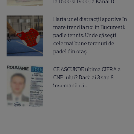
la 16:00 și 19:00, la Kanal D
Harta unei distracții sportive în
mare trend la noi în București:
padle tennis. Unde găsești
cele mai bune terenuri de
padel din oraș
CE ASCUNDE ultima CIFRA a
CNP-ului? Dacă ai 3 sau 8
însemană că...