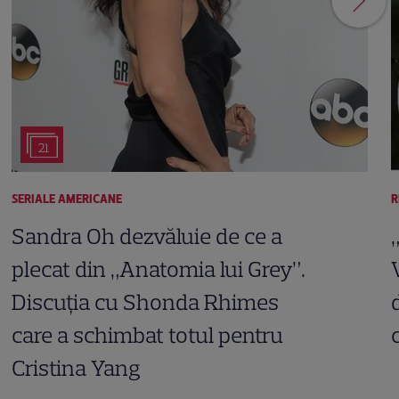
21
SERIALE AMERICANE
R
Sandra Oh dezvăluie de ce a
plecat din „Anatomia lui Grey”.
Discuția cu Shonda Rhimes
care a schimbat totul pentru
Cristina Yang