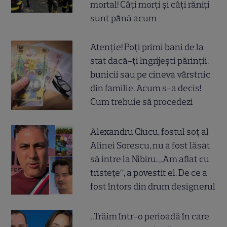
mortal! Câți morți și câți răniți
sunt până acum
Atenție! Poți primi bani de la
stat dacă-ți îngrijești părinții,
bunicii sau pe cineva vârstnic
din familie. Acum s-a decis!
Cum trebuie să procedezi
Alexandru Ciucu, fostul soț al
Alinei Sorescu, nu a fost lăsat
să intre la Nibiru. „Am aflat cu
tristețe”, a povestit el. De ce a
fost întors din drum designerul
„Trăim într-o perioadă în care