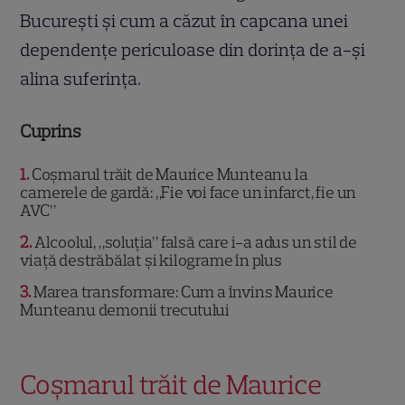
București și cum a căzut în capcana unei
dependențe periculoase din dorința de a-și
alina suferința.
Cuprins
1
Coșmarul trăit de Maurice Munteanu la
camerele de gardă: „Fie voi face un infarct, fie un
AVC”
2
Alcoolul, „soluția” falsă care i-a adus un stil de
viață destrăbălat și kilograme în plus
3
Marea transformare: Cum a învins Maurice
Munteanu demonii trecutului
Coșmarul trăit de Maurice