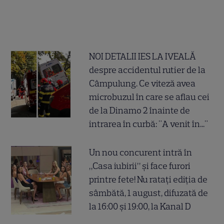
NOI DETALII IES LA IVEALĂ
despre accidentul rutier de la
Câmpulung. Ce viteză avea
microbuzul în care se aflau cei
de la Dinamo 2 înainte de
intrarea în curbă: "A venit în..."
Un nou concurent intră în
„Casa iubirii” și face furori
printre fete! Nu ratați ediția de
sâmbătă, 1 august, difuzată de
la 16:00 și 19:00, la Kanal D