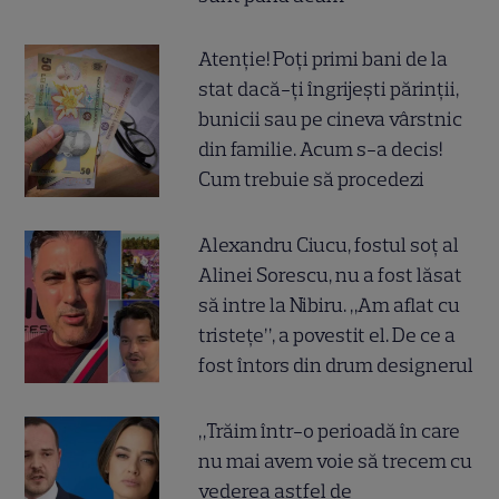
Atenție! Poți primi bani de la
stat dacă-ți îngrijești părinții,
bunicii sau pe cineva vârstnic
din familie. Acum s-a decis!
Cum trebuie să procedezi
Alexandru Ciucu, fostul soț al
Alinei Sorescu, nu a fost lăsat
să intre la Nibiru. „Am aflat cu
tristețe”, a povestit el. De ce a
fost întors din drum designerul
„Trăim într-o perioadă în care
nu mai avem voie să trecem cu
vederea astfel de