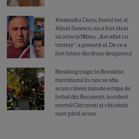
Alexandru Ciucu, fostul soț al
Alinei Sorescu, nu a fost lăsat
să intre la Nibiru. „Am aflat cu
tristețe”, a povestit el. De ce a
fost întors din drum designerul
Breaking tragic în România:
microbuzul în care se afla
acum câteva minute echipa de
fotbal din București, accident
mortal! Câți morți și câți răniți
sunt până acum