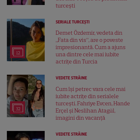
turcești
SERIALE TURCEŞTI
Demet Özdemir, vedeta din
„Fata din vis”, are o poveste
impresionantă. Cum a ajuns
12
una dintre cele mai iubite
actrițe din Turcia
VEDETE STRĂINE
Cum își petrec vara cele mai
iubite actrițe din serialele
turcești. Fahriye Evcen, Hande
32
Erçel și Neslihan Atagül,
imagini din vacanță
VEDETE STRĂINE