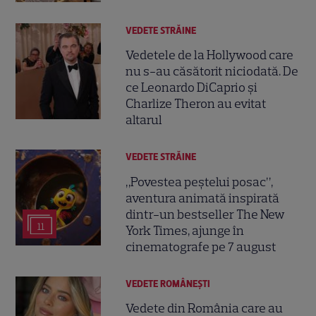
VEDETE STRĂINE
Vedetele de la Hollywood care
nu s-au căsătorit niciodată. De
ce Leonardo DiCaprio și
Charlize Theron au evitat
altarul
VEDETE STRĂINE
„Povestea peștelui posac”,
aventura animată inspirată
dintr-un bestseller The New
11
York Times, ajunge în
cinematografe pe 7 august
VEDETE ROMÂNEŞTI
Vedete din România care au