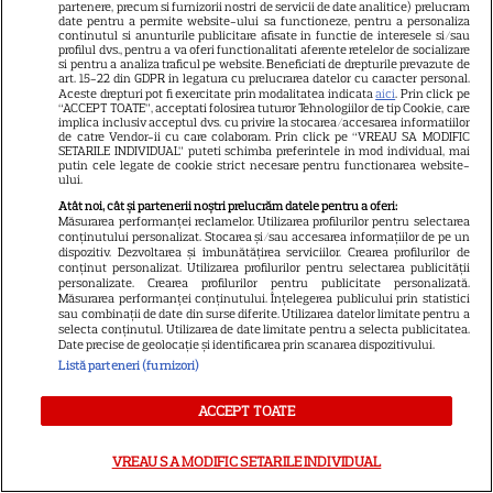
partenere, precum si furnizorii nostri de servicii de date analitice) prelucram
date pentru a permite website-ului sa functioneze, pentru a personaliza
continutul si anunturile publicitare afisate in functie de interesele si/sau
profilul dvs., pentru a va oferi functionalitati aferente retelelor de socializare
si pentru a analiza traficul pe website. Beneficiati de drepturile prevazute de
art. 15-22 din GDPR in legatura cu prelucrarea datelor cu caracter personal.
Aceste drepturi pot fi exercitate prin modalitatea indicata
aici
. Prin click pe
“ACCEPT TOATE”, acceptati folosirea tuturor Tehnologiilor de tip Cookie, care
implica inclusiv acceptul dvs. cu privire la stocarea/accesarea informatiilor
NETFLIX
S
de catre Vendor-ii cu care colaboram. Prin click pe “VREAU SA MODIFIC
SETARILE INDIVIDUAL” puteti schimba preferintele in mod individual, mai
putin cele legate de cookie strict necesare pentru functionarea website-
Agentul Kim reactivat pe
ului.
Atât noi, cât și partenerii noștri prelucrăm datele pentru a oferi:
Netflix: Serialul-fenomen care
Măsurarea performanței reclamelor. Utilizarea profilurilor pentru selectarea
conținutului personalizat. Stocarea și/sau accesarea informațiilor de pe un
dispozitiv. Dezvoltarea și îmbunătățirea serviciilor. Crearea profilurilor de
a rupt topurile de audiență. Ce
conținut personalizat. Utilizarea profilurilor pentru selectarea publicității
personalizate. Crearea profilurilor pentru publicitate personalizată.
șanse sunt pentru Sezonul 2
Măsurarea performanței conținutului. Înțelegerea publicului prin statistici
sau combinații de date din surse diferite. Utilizarea datelor limitate pentru a
selecta conținutul. Utilizarea de date limitate pentru a selecta publicitatea.
Date precise de geolocație și identificarea prin scanarea dispozitivului.
Listă parteneri (furnizori)
ACCEPT TOATE
ARTICOLE PARTENERI
VREAU SA MODIFIC SETARILE INDIVIDUAL