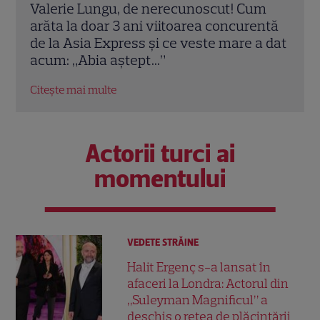
m
Primele imagini cu Cheloo la Asia
Mire
entă
Express 2026! Cum a fost surprins
dezvă
a dat
artistul în aventurile de pe Drumul
„Ban
Mătăsii
Citeș
Citește mai multe
Actorii turci ai
momentului
VEDETE STRĂINE
Halit Ergenç s-a lansat în
afaceri la Londra: Actorul din
„Suleyman Magnificul” a
deschis o rețea de plăcintării