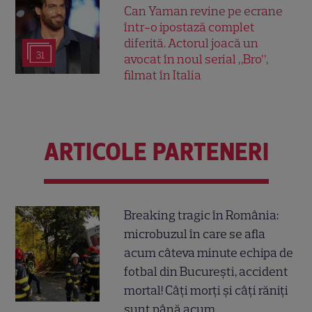
Can Yaman revine pe ecrane
într-o ipostază complet
diferită. Actorul joacă un
31
avocat în noul serial „Bro”,
filmat în Italia
ARTICOLE PARTENERI
Breaking tragic în România:
microbuzul în care se afla
acum câteva minute echipa de
fotbal din București, accident
mortal! Câți morți și câți răniți
sunt până acum