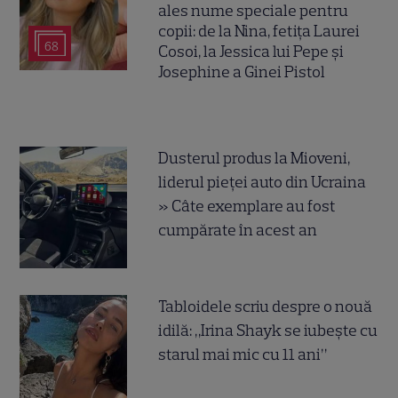
ales nume speciale pentru
copii: de la Nina, fetița Laurei
68
Cosoi, la Jessica lui Pepe și
Josephine a Ginei Pistol
Dusterul produs la Mioveni,
liderul pieței auto din Ucraina
» Câte exemplare au fost
cumpărate în acest an
Tabloidele scriu despre o nouă
idilă: „Irina Shayk se iubește cu
starul mai mic cu 11 ani”