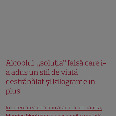
Alcoolul, „soluția” falsă care i-
a adus un stil de viață
destrăbălat și kilograme în
plus
În încercarea de a opri atacurile de panică,
Maurice Munteanu
a descoperit o metodă