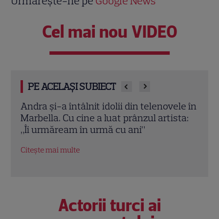
Urmărește-ne pe
Google News
Cel mai nou VIDEO
PE ACELAȘI SUBIECT
le în
Jennifer Aniston și Courteney Cox,
Emma
ta:
vacanță de lux în Mallorca alături de
nu a 
Pedro Pascal. Imagini spectaculoase
Robe
Citește mai multe
Citeș
Actorii turci ai