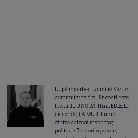
După moartea Ludmilei Vartic,
comunitatea din Hîncești este
lovită de O NOUĂ TRAGEDIE. În
ce condiții A MURIT unul
dintre cei mai respectați
polițiști: "Le dorim putere,