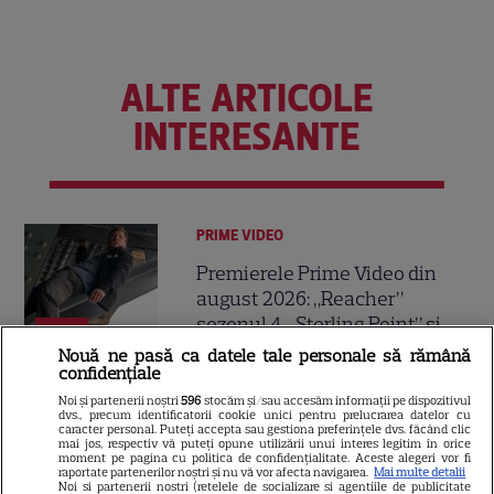
ALTE ARTICOLE
INTERESANTE
PRIME VIDEO
Premierele Prime Video din
august 2026: „Reacher”
sezonul 4, „Sterling Point” și
6
noi filme de neratat
Nouă ne pasă ca datele tale personale să rămână
confidențiale
Noi și partenerii noștri
596
stocăm și/sau accesăm informații pe dispozitivul
dvs., precum identificatorii cookie unici pentru prelucrarea datelor cu
DISNEY PLUS
caracter personal. Puteți accepta sau gestiona preferințele dvs. făcând clic
mai jos, respectiv vă puteți opune utilizării unui interes legitim în orice
Premiere Disney+ august
moment pe pagina cu politica de confidențialitate. Aceste alegeri vor fi
raportate partenerilor noștri și nu vă vor afecta navigarea.
Mai multe detalii
2026: „Camp Rock 3”,
Noi si partenerii nostri (retelele de socializare si agentiile de publicitate