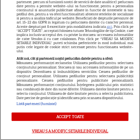
partenere, precum si furnizorii nostri de servicii de date analitice) prelucram
„Futurama” și trilogia
date pentru a permite website-ului sa functioneze, pentru a personaliza
17
„Stăpânul Inelelor” ajung pe
continutul si anunturile publicitare afisate in functie de interesele si/sau
profilul dvs., pentru a va oferi functionalitati aferente retelelor de socializare
platformă
si pentru a analiza traficul pe website. Beneficiati de drepturile prevazute de
art. 15-22 din GDPR in legatura cu prelucrarea datelor cu caracter personal.
Aceste drepturi pot fi exercitate prin modalitatea indicata
aici
. Prin click pe
“ACCEPT TOATE”, acceptati folosirea tuturor Tehnologiilor de tip Cookie, care
DISNEY PLUS
implica inclusiv acceptul dvs. cu privire la stocarea/accesarea informatiilor
de catre Vendor-ii cu care colaboram. Prin click pe “VREAU SA MODIFIC
SETARILE INDIVIDUAL” puteti schimba preferintele in mod individual, mai
Premiere de neratat pe Netflix,
putin cele legate de cookie strict necesare pentru functionarea website-
ului.
Disney+ și SkyShowtime în
Atât noi, cât și partenerii noștri prelucrăm datele pentru a oferi:
august: seriale noi, filme de
Măsurarea performanței reclamelor. Utilizarea profilurilor pentru selectarea
15
colecție și vedete de top
conținutului personalizat. Stocarea și/sau accesarea informațiilor de pe un
dispozitiv. Dezvoltarea și îmbunătățirea serviciilor. Crearea profilurilor de
conținut personalizat. Utilizarea profilurilor pentru selectarea publicității
personalizate. Crearea profilurilor pentru publicitate personalizată.
Măsurarea performanței conținutului. Înțelegerea publicului prin statistici
CINEMA
sau combinații de date din surse diferite. Utilizarea datelor limitate pentru a
selecta conținutul. Utilizarea de date limitate pentru a selecta publicitatea.
Eli Roth revine cu „Omul cu
Date precise de geolocație și identificarea prin scanarea dispozitivului.
înghețata mortală”. Filmul
Listă parteneri (furnizori)
horror în care copiii devin
ACCEPT TOATE
5
criminali după ce mănâncă
înghețată
VREAU SA MODIFIC SETARILE INDIVIDUAL