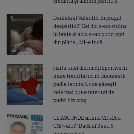
credință și alinare pentru a..."
Daniela și Valentin, în pragul
despărțirii? Cei doi s-au strâns
în brațe și abia s-au putut opri
din plâns: „Mi-e frică...”
Harta unei distracții sportive în
mare trend la noi în București:
padle tennis. Unde găsești
cele mai bune terenuri de
padel din oraș
CE ASCUNDE ultima CIFRA a
CNP-ului? Dacă ai 3 sau 8