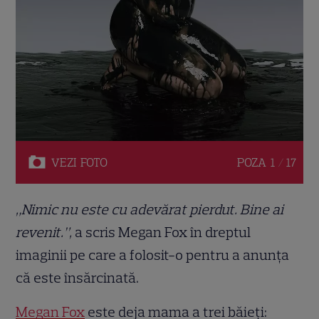
VEZI
FOTO
POZA
1 / 17
„Nimic nu este cu adevărat pierdut. Bine ai
revenit.”,
a scris Megan Fox în dreptul
imaginii pe care a folosit-o pentru a anunța
că este însărcinată.
Megan Fox
este deja mama a trei băieți: