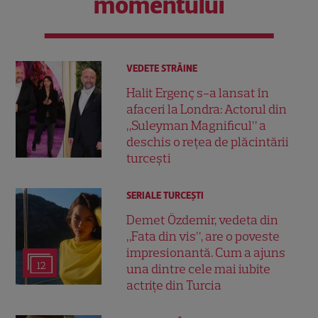
momentului
VEDETE STRĂINE
Halit Ergenç s-a lansat în
afaceri la Londra: Actorul din
„Suleyman Magnificul” a
deschis o rețea de plăcintării
turcești
SERIALE TURCEŞTI
Demet Özdemir, vedeta din
„Fata din vis”, are o poveste
impresionantă. Cum a ajuns
12
una dintre cele mai iubite
actrițe din Turcia