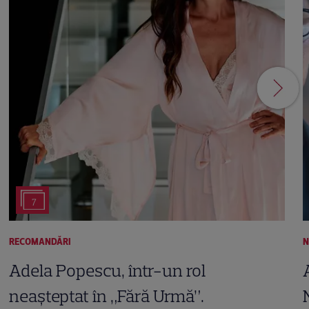
7
RECOMANDĂRI
N
Adela Popescu, într-un rol
neașteptat în „Fără Urmă”.