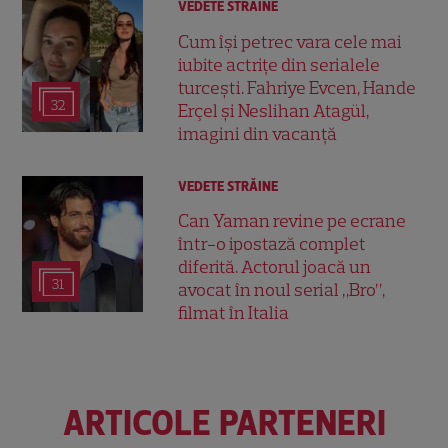
VEDETE STRĂINE
Cum își petrec vara cele mai
iubite actrițe din serialele
turcești. Fahriye Evcen, Hande
32
Erçel și Neslihan Atagül,
imagini din vacanță
VEDETE STRĂINE
Can Yaman revine pe ecrane
într-o ipostază complet
diferită. Actorul joacă un
31
avocat în noul serial „Bro”,
filmat în Italia
ARTICOLE PARTENERI