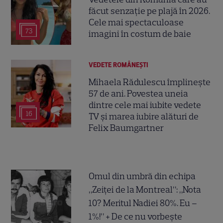
făcut senzație pe plajă în 2026.
Cele mai spectaculoase
73
imagini în costum de baie
VEDETE ROMÂNEŞTI
Mihaela Rădulescu împlinește
57 de ani. Povestea uneia
dintre cele mai iubite vedete
16
TV și marea iubire alături de
Felix Baumgartner
Omul din umbră din echipa
„Zeiței de la Montreal”: „Nota
10? Meritul Nadiei 80%. Eu –
1%!” + De ce nu vorbește