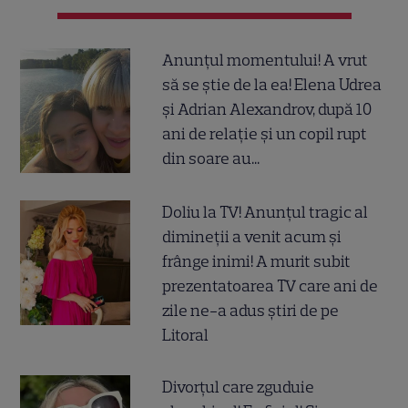
Anunțul momentului! A vrut
să se știe de la ea! Elena Udrea
și Adrian Alexandrov, după 10
ani de relație și un copil rupt
din soare au...
Doliu la TV! Anunțul tragic al
dimineții a venit acum și
frânge inimi! A murit subit
prezentatoarea TV care ani de
zile ne-a adus știri de pe
Litoral
Divorțul care zguduie