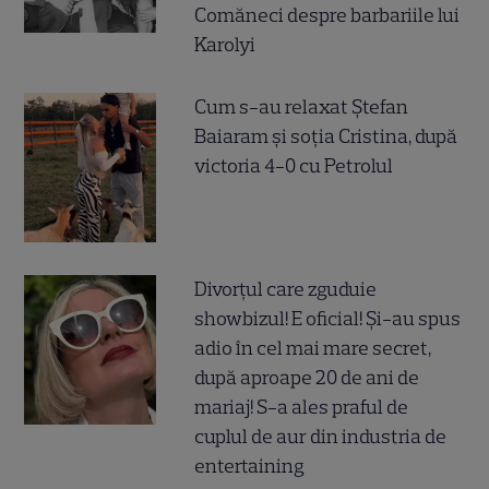
Comăneci despre barbariile lui
Karolyi
Cum s-au relaxat Ștefan
Baiaram și soția Cristina, după
victoria 4-0 cu Petrolul
Divorțul care zguduie
showbizul! E oficial! Și-au spus
adio în cel mai mare secret,
după aproape 20 de ani de
mariaj! S-a ales praful de
cuplul de aur din industria de
entertaining