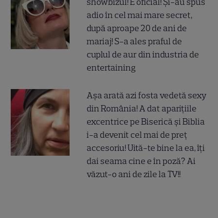
showbizul! E oficial! Și-au spus
adio în cel mai mare secret,
după aproape 20 de ani de
mariaj! S-a ales praful de
cuplul de aur din industria de
entertaining
Așa arată azi fosta vedetă sexy
din România! A dat aparițiile
excentrice pe Biserică și Biblia
i-a devenit cel mai de preț
accesoriu! Uită-te bine la ea, îți
dai seama cine e în poză? Ai
văzut-o ani de zile la TV!!