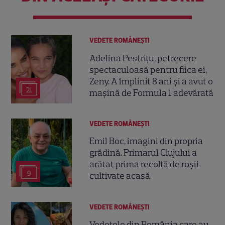
VEDETE ROMÂNEŞTI
Adelina Pestrițu, petrecere
spectaculoasă pentru fiica ei,
Zeny. A împlinit 8 ani și a avut o
21
mașină de Formula 1 adevărată
VEDETE ROMÂNEŞTI
Emil Boc, imagini din propria
grădină. Primarul Clujului a
arătat prima recoltă de roșii
9
cultivate acasă
VEDETE ROMÂNEŞTI
Vedetele din România care au