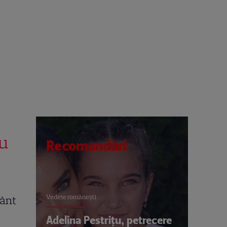
au
Recomandări
Vedete româneşti
vânt
Adelina Pestrițu, petrecere