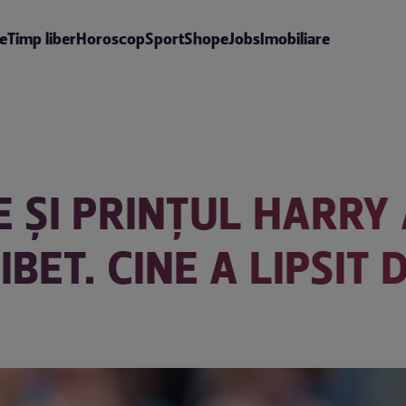
te
Timp liber
Horoscop
Sport
Shop
eJobs
Imobiliare
ȘI PRINȚUL HARRY 
LIBET. CINE A LIPSIT