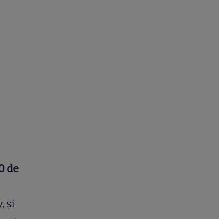
30 de
i
, și