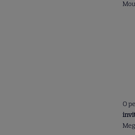
Mou
O pe
invi
Megh