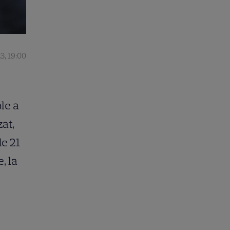
3, 19:00
ple a
at,
de 21
, la