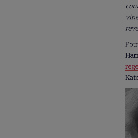
conf
vine
reve
Potr
Harr
rege
Kate