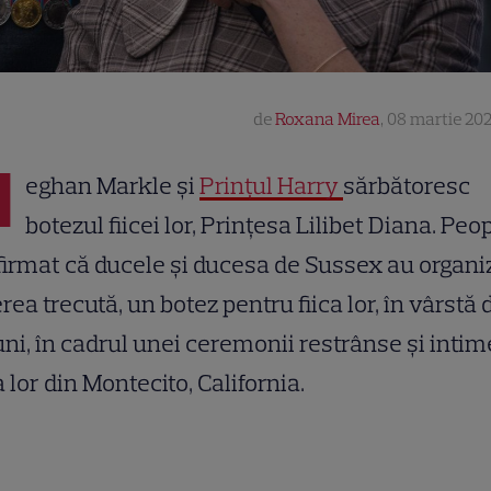
de
Roxana Mirea
,
08 martie 202
M
eghan Markle și
Prințul Harry
sărbătoresc
botezul fiicei lor, Prințesa Lilibet Diana. Peo
irmat că ducele și ducesa de Sussex au organiz
rea trecută, un botez pentru fiica lor, în vârstă 
uni, în cadrul unei ceremonii restrânse și intime
 lor din Montecito, California.