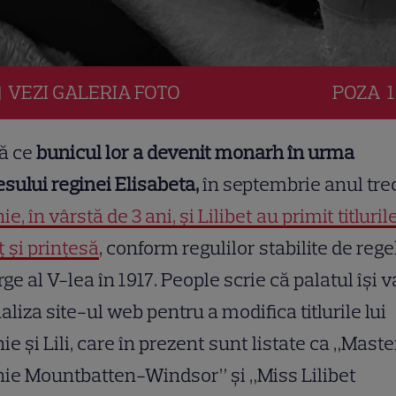
VEZI
GALERIA
FOTO
POZA
1
ă ce
bunicul lor a devenit monarh în urma
sului reginei Elisabeta,
în septembrie anul trec
ie, în vârstă de 3 ani, și Lilibet au primit titluril
ț și prințesă
, conform regulilor stabilite de rege
ge al V-lea în 1917. People scrie că palatul își v
aliza site-ul web pentru a modifica titlurile lui
ie și Lili, care în prezent sunt listate ca „Maste
ie Mountbatten-Windsor” și „Miss Lilibet