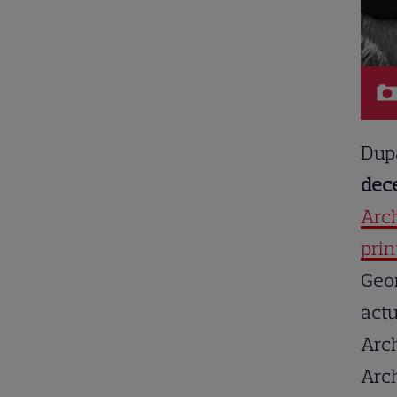
Dup
dece
Arch
prin
Geor
actu
Arch
Arch