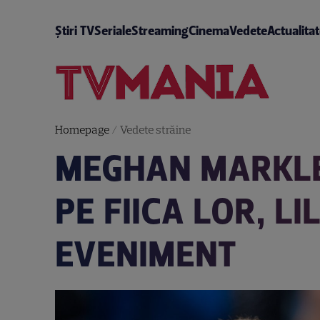
Știri TV
Seriale
Streaming
Cinema
Vedete
Actualita
Homepage
/
Vedete străine
MEGHAN MARKLE 
PE FIICA LOR, LI
EVENIMENT