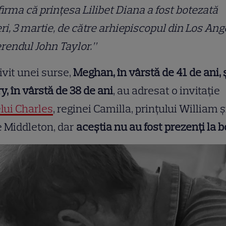
irma că prințesa Lilibet Diana a fost botezată
ri, 3 martie, de către arhiepiscopul din Los Ang
rendul John Taylor.”
ivit unei surse,
Meghan, în vârstă de 41 de ani, 
y, în vârstă de 38 de ani
, au adresat o invitație
lui Charles
, reginei Camilla, prințului William și
 Middleton, dar
aceștia nu au fost prezenți la b