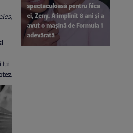
spectaculoasă pentru fiica
ei, Zeny. A împlinit 8 ani și a
eles,
avut o mașină de Formula 1
adevărată
și
 lui
otez.