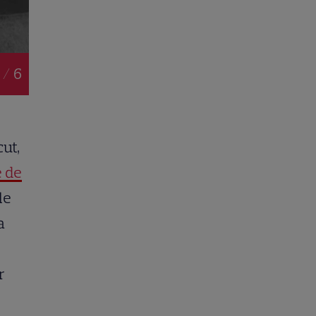
 / 6
ut,
e de
le
a
r