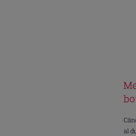
Me
bot
Când
al d