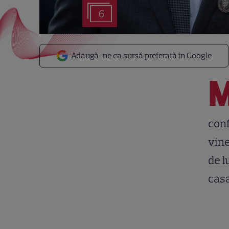
6
Adaugă-ne ca sursă preferată în Google
conf
vine
de l
casa