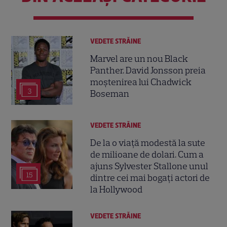
VEDETE STRĂINE
Marvel are un nou Black
Panther. David Jonsson preia
moștenirea lui Chadwick
3
Boseman
VEDETE STRĂINE
De la o viață modestă la sute
de milioane de dolari. Cum a
ajuns Sylvester Stallone unul
15
dintre cei mai bogați actori de
la Hollywood
VEDETE STRĂINE