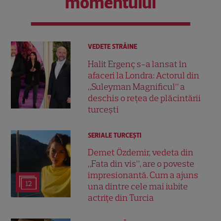
momentului
VEDETE STRĂINE
Halit Ergenç s-a lansat în
afaceri la Londra: Actorul din
„Suleyman Magnificul” a
deschis o rețea de plăcintării
turcești
SERIALE TURCEŞTI
Demet Özdemir, vedeta din
„Fata din vis”, are o poveste
impresionantă. Cum a ajuns
12
una dintre cele mai iubite
actrițe din Turcia