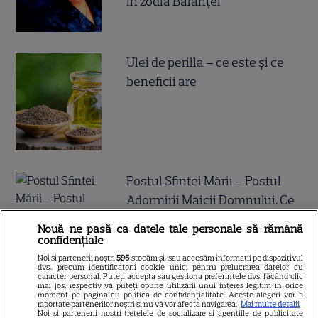
în zodia Balanței
Ulei de perilla – ce este și ce
beneficii are
Postul Sfintei Mării – Postul
Adormirii Maicii Domnului. Ce
se mănâncă în post
Nouă ne pasă ca datele tale personale să rămână
confidențiale
Noi și partenerii noștri
596
stocăm și/sau accesăm informații pe dispozitivul
dvs., precum identificatorii cookie unici pentru prelucrarea datelor cu
caracter personal. Puteți accepta sau gestiona preferințele dvs. făcând clic
mai jos, respectiv vă puteți opune utilizării unui interes legitim în orice
moment pe pagina cu politica de confidențialitate. Aceste alegeri vor fi
raportate partenerilor noștri și nu vă vor afecta navigarea.
Mai multe detalii
Ce vase de gătit îți trebuie
Noi si partenerii nostri (retelele de socializare si agentiile de publicitate