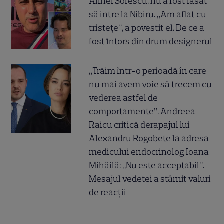
Alinei Sorescu, nu a fost lăsat
să intre la Nibiru. „Am aflat cu
tristețe”, a povestit el. De ce a
fost întors din drum designerul
„Trăim într-o perioadă în care
nu mai avem voie să trecem cu
vederea astfel de
comportamente”. Andreea
Raicu critică derapajul lui
Alexandru Rogobete la adresa
medicului endocrinolog Ioana
Mihăilă: „Nu este acceptabil”.
Mesajul vedetei a stârnit valuri
de reacții