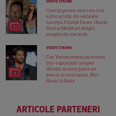
VEDETE STRĂINE
Cum își petrec vara cele mai
iubite actrițe din serialele
turcești. Fahriye Evcen, Hande
32
Erçel și Neslihan Atagül,
imagini din vacanță
VEDETE STRĂINE
Can Yaman revine pe ecrane
într-o ipostază complet
diferită. Actorul joacă un
31
avocat în noul serial „Bro”,
filmat în Italia
ARTICOLE PARTENERI