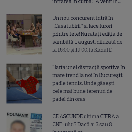
intrarea în curbă: "A venit în..."
Un nou concurent intră în
„Casa iubirii” și face furori
printre fete! Nu ratați ediția de
sâmbătă, 1 august, difuzată de
la 16:00 și 19:00, la Kanal D
Harta unei distracții sportive în
mare trend la noi în București:
padle tennis. Unde găsești
cele mai bune terenuri de
padel din oraș
CE ASCUNDE ultima CIFRA a
CNP-ului? Dacă ai 3 sau 8