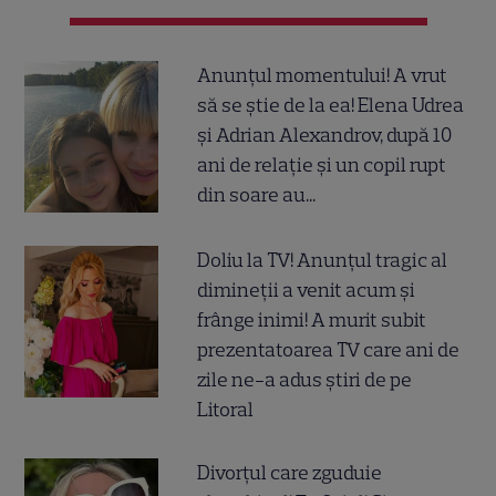
Anunțul momentului! A vrut
să se știe de la ea! Elena Udrea
și Adrian Alexandrov, după 10
ani de relație și un copil rupt
din soare au...
Doliu la TV! Anunțul tragic al
dimineții a venit acum și
frânge inimi! A murit subit
prezentatoarea TV care ani de
zile ne-a adus știri de pe
Litoral
Divorțul care zguduie