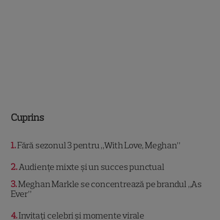
Cuprins
1
Fără sezonul 3 pentru „With Love, Meghan”
2
Audiențe mixte și un succes punctual
3
Meghan Markle se concentrează pe brandul „As
Ever”
4
Invitați celebri și momente virale