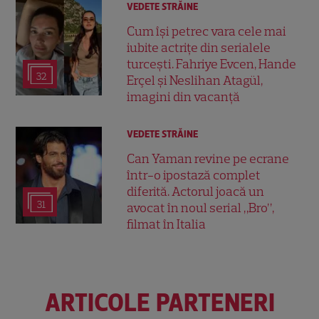
VEDETE STRĂINE
Cum își petrec vara cele mai
iubite actrițe din serialele
turcești. Fahriye Evcen, Hande
32
Erçel și Neslihan Atagül,
imagini din vacanță
VEDETE STRĂINE
Can Yaman revine pe ecrane
într-o ipostază complet
diferită. Actorul joacă un
31
avocat în noul serial „Bro”,
filmat în Italia
ARTICOLE PARTENERI