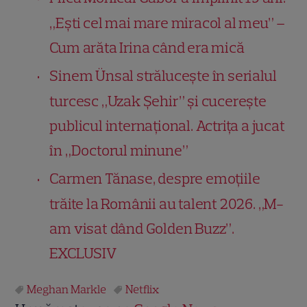
„Ești cel mai mare miracol al meu” –
Cum arăta Irina când era mică
Sinem Ünsal strălucește în serialul
turcesc „Uzak Şehir” și cucerește
publicul internațional. Actrița a jucat
în „Doctorul minune”
Carmen Tănase, despre emoțiile
trăite la Românii au talent 2026. „M-
am visat dând Golden Buzz”.
EXCLUSIV
Meghan Markle
Netflix