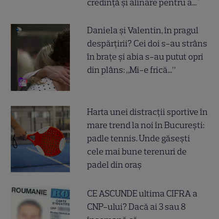
credință și alinare pentru a..."
Daniela și Valentin, în pragul
despărțirii? Cei doi s-au strâns
în brațe și abia s-au putut opri
din plâns: „Mi-e frică...”
Harta unei distracții sportive în
mare trend la noi în București:
padle tennis. Unde găsești
cele mai bune terenuri de
padel din oraș
CE ASCUNDE ultima CIFRA a
CNP-ului? Dacă ai 3 sau 8