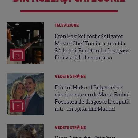
TELEVIZIUNE
Eren Kasikci, fost câștigător
MasterChef Turcia, a murit la
37 de ani. Bucătarul a fost găsit
17
fără viață în locuința sa
VEDETE STRĂINE
Prințul Mirko al Bulgariei se
căsătorește cu dr. Marta Embid.
Povestea de dragoste începută
7
într-un spital din Madrid
VEDETE STRĂINE