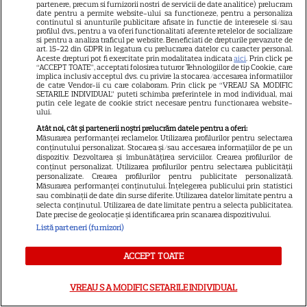
partenere, precum si furnizorii nostri de servicii de date analitice) prelucram
Cine poate retrage banii din
date pentru a permite website-ului sa functioneze, pentru a personaliza
continutul si anunturile publicitare afisate in functie de interesele si/sau
contul unei persoane
profilul dvs., pentru a va oferi functionalitati aferente retelelor de socializare
si pentru a analiza traficul pe website. Beneficiati de drepturile prevazute de
decedate
art. 15-22 din GDPR in legatura cu prelucrarea datelor cu caracter personal.
Aceste drepturi pot fi exercitate prin modalitatea indicata
aici
. Prin click pe
“ACCEPT TOATE”, acceptati folosirea tuturor Tehnologiilor de tip Cookie, care
implica inclusiv acceptul dvs. cu privire la stocarea/accesarea informatiilor
de catre Vendor-ii cu care colaboram. Prin click pe “VREAU SA MODIFIC
SETARILE INDIVIDUAL” puteti schimba preferintele in mod individual, mai
putin cele legate de cookie strict necesare pentru functionarea website-
ului.
Cum coci vinetele la bloc, fără
Atât noi, cât și partenerii noștri prelucrăm datele pentru a oferi:
să umpli casa de fum
Măsurarea performanței reclamelor. Utilizarea profilurilor pentru selectarea
conținutului personalizat. Stocarea și/sau accesarea informațiilor de pe un
dispozitiv. Dezvoltarea și îmbunătățirea serviciilor. Crearea profilurilor de
conținut personalizat. Utilizarea profilurilor pentru selectarea publicității
personalizate. Crearea profilurilor pentru publicitate personalizată.
Măsurarea performanței conținutului. Înțelegerea publicului prin statistici
sau combinații de date din surse diferite. Utilizarea datelor limitate pentru a
selecta conținutul. Utilizarea de date limitate pentru a selecta publicitatea.
Date precise de geolocație și identificarea prin scanarea dispozitivului.
Listă parteneri (furnizori)
Cum se face cafeaua la presa
franceză – cum funcționează
ACCEPT TOATE
și care sunt avantajele
VREAU SA MODIFIC SETARILE INDIVIDUAL