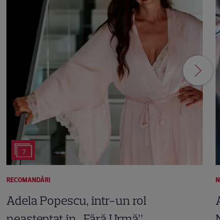
7
RECOMANDĂRI
N
Adela Popescu, într-un rol
neașteptat în „Fără Urmă”.