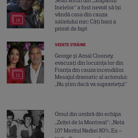
Sean Astin din „Stăpânul
Inelelor” a fost nevoit să își
vândă casa din cauza
14
salariului mic: Câți bani a
primit de fapt
VEDETE STRĂINE
George și Amal Clooney,
evacuați din locuința lor din
Franța din cauza incendiilor.
13
Mesajul dramatic al actorului:
„Nu știm dacă va supraviețui”
Omul din umbră din echipa
„Zeiței de la Montreal”: „Nota
10? Meritul Nadiei 80%. Eu –