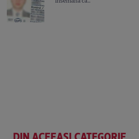
însemană că...
DIN ACEEAȘI CATEGORIE