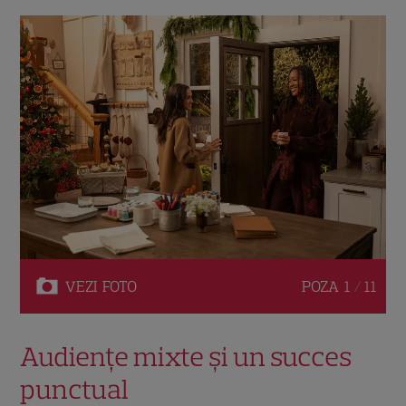
VEZI
FOTO
POZA
1 / 11
Audiențe mixte și un succes
punctual