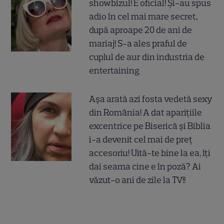
showbizul! E oficial! Și-au spus
adio în cel mai mare secret,
după aproape 20 de ani de
mariaj! S-a ales praful de
cuplul de aur din industria de
entertaining
Așa arată azi fosta vedetă sexy
din România! A dat aparițiile
excentrice pe Biserică și Biblia
i-a devenit cel mai de preț
accesoriu! Uită-te bine la ea, îți
dai seama cine e în poză? Ai
văzut-o ani de zile la TV!!