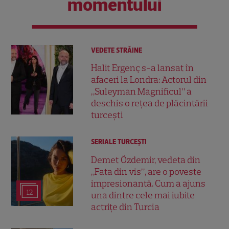
momentului
VEDETE STRĂINE
Halit Ergenç s-a lansat în
afaceri la Londra: Actorul din
„Suleyman Magnificul” a
deschis o rețea de plăcintării
turcești
SERIALE TURCEŞTI
Demet Özdemir, vedeta din
„Fata din vis”, are o poveste
impresionantă. Cum a ajuns
12
una dintre cele mai iubite
actrițe din Turcia