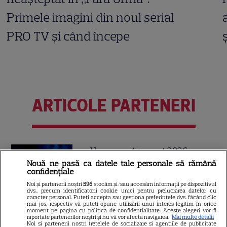
Primele imagini din noul serial
PRO TV și când începe
ARTICOLE PARTENERI
Horoscop 4 august 2026.
Nouă ne pasă ca datele tale personale să rămână
Capricornilor le este greu să
confidențiale
aibă răbdare într-un context
Noi și partenerii noștri
596
stocăm și/sau accesăm informații pe dispozitivul
atât de dinamic, dar ei știu că
dvs., precum identificatorii cookie unici pentru prelucrarea datelor cu
caracter personal. Puteți accepta sau gestiona preferințele dvs. făcând clic
mai jos, respectiv vă puteți opune utilizării unui interes legitim în orice
nu se poate altfel
moment pe pagina cu politica de confidențialitate. Aceste alegeri vor fi
raportate partenerilor noștri și nu vă vor afecta navigarea.
Mai multe detalii
Noi si partenerii nostri (retelele de socializare si agentiile de publicitate