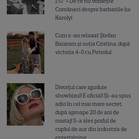
1%!” + De ce nu vorbește
Comăneci despre barbariile lui
Karolyi
Cum s-au relaxat Ștefan
Baiaram și soția Cristina, după
victoria 4-0 cu Petrolul
Divorțul care zguduie
showbizul! E oficial! Și-au spus
adio în cel mai mare secret,
după aproape 20 de ani de
mariaj! S-a ales praful de
cuplul de aur din industria de
entertaining