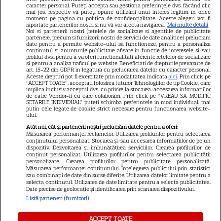
caracter personal. Puteți accepta sau gestiona preferințele dvs. făcând clic
Dumnezeu mâna în cap!
mai jos, respectiv vă puteți opune utilizării unui interes legitim în orice
moment pe pagina cu politica de confidențialitate. Aceste alegeri vor fi
Felicitări, să fiți fericiți! Că
raportate partenerilor noștri și nu vă vor afecta navigarea.
Mai multe detalii
Noi si partenerii nostri (retelele de socializare si agentiile de publicitate
partenere, precum si furnizorii nostri de servicii de date analitice) prelucram
frumoși sunteți!
date pentru a permite website-ului sa functioneze, pentru a personaliza
continutul si anunturile publicitare afisate in functie de interesele si/sau
profilul dvs., pentru a va oferi functionalitati aferente retelelor de socializare
si pentru a analiza traficul pe website. Beneficiati de drepturile prevazute de
Cătălin Crișan, gafă de
art. 15-22 din GDPR in legatura cu prelucrarea datelor cu caracter personal.
Aceste drepturi pot fi exercitate prin modalitatea indicata
aici
. Prin click pe
proporții după ce a anunțat că
“ACCEPT TOATE”, acceptati folosirea tuturor Tehnologiilor de tip Cookie, care
implica inclusiv acceptul dvs. cu privire la stocarea/accesarea informatiilor
s-a despărțit de iubită „Să mă
de catre Vendor-ii cu care colaboram. Prin click pe “VREAU SA MODIFIC
SETARILE INDIVIDUAL” puteti schimba preferintele in mod individual, mai
criticați ușor”. Internauții i-au
putin cele legate de cookie strict necesare pentru functionarea website-
ului.
bătut obrazul
Atât noi, cât și partenerii noștri prelucrăm datele pentru a oferi:
Măsurarea performanței reclamelor. Utilizarea profilurilor pentru selectarea
conținutului personalizat. Stocarea și/sau accesarea informațiilor de pe un
dispozitiv. Dezvoltarea și îmbunătățirea serviciilor. Crearea profilurilor de
Vedeta din România care a
conținut personalizat. Utilizarea profilurilor pentru selectarea publicității
personalizate. Crearea profilurilor pentru publicitate personalizată.
născut chiar de ziua ei. Anul
Măsurarea performanței conținutului. Înțelegerea publicului prin statistici
acesta face nunta de lemn!
sau combinații de date din surse diferite. Utilizarea datelor limitate pentru a
selecta conținutul. Utilizarea de date limitate pentru a selecta publicitatea.
Date precise de geolocație și identificarea prin scanarea dispozitivului.
Listă parteneri (furnizori)
ACCEPT TOATE