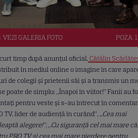
VEZI
GALERIA
FOTO
POZA
1
curt timp după anunțul oficial,
Cătălin Scărlăt
stribuit în mediul online o imagine în care apar
uri de colegii și prietenii săi și a transmis un m
se poate de simplu: „Înapoi în viitor!” Fanii au f
ntați pentru veste și s-au întrecut în comentari
 TV, lider de audiență în curând”,
„Cea mai
leaptă alegere!”, „Cu siguranță cel mai mare câ
ru PRO TV și cea mai mare pierdere pentru