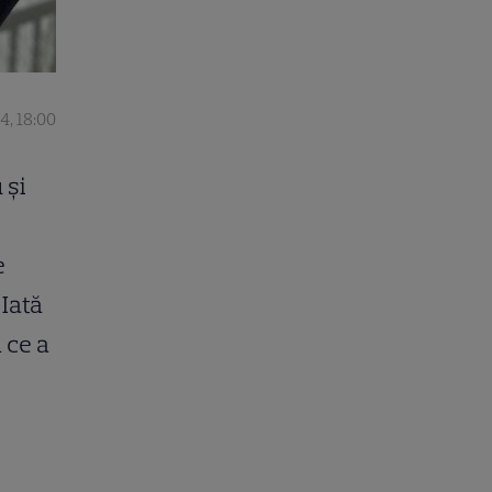
24, 18:00
 și
e
 Iată
 ce a