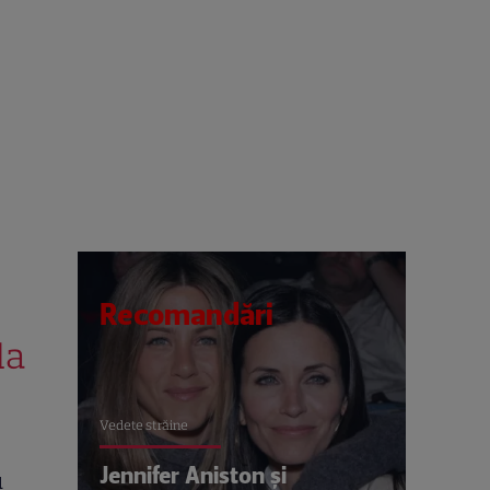
Recomandări
la
Vedete străine
Jennifer Aniston și
u