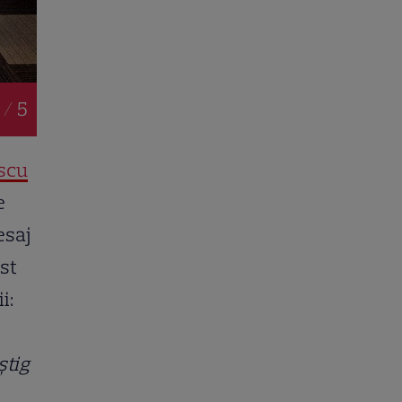
 / 5
escu
e
esaj
ost
i:
știg