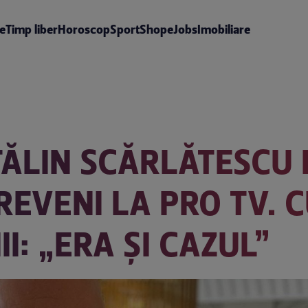
te
Timp liber
Horoscop
Sport
Shop
eJobs
Imobiliare
TĂLIN SCĂRLĂTESCU 
REVENI LA PRO TV. 
I: „ERA ȘI CAZUL”