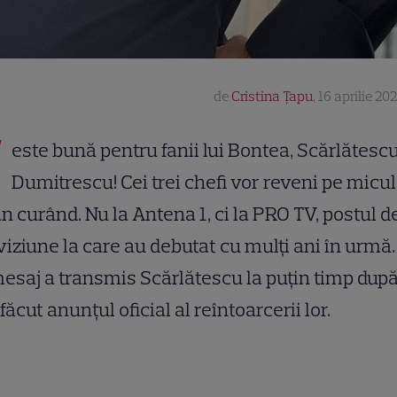
de
Cristina Țapu
,
16 aprilie 20
V
este bună pentru fanii lui Bontea, Scărlătescu
Dumitrescu! Cei trei chefi vor reveni pe micul
n curând. Nu la Antena 1, ci la PRO TV, postul d
viziune la care au debutat cu mulți ani în urmă.
esaj a transmis Scărlătescu la puțin timp după
 făcut anunțul oficial al reîntoarcerii lor.