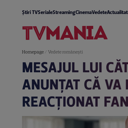
Știri TV
Seriale
Streaming
Cinema
Vedete
Actualita
Homepage
/
Vedete româneşti
MESAJUL LUI CĂ
ANUNȚAT CĂ VA 
REACȚIONAT FANI