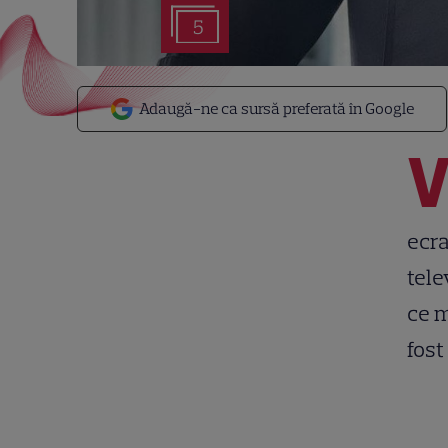
5
Adaugă-ne ca sursă preferată în Google
ecra
tele
ce m
fost