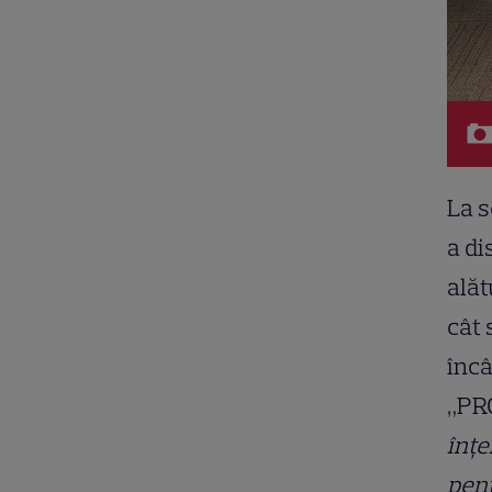
La s
a di
alăt
cât 
încâ
„PRO
înțe
pent