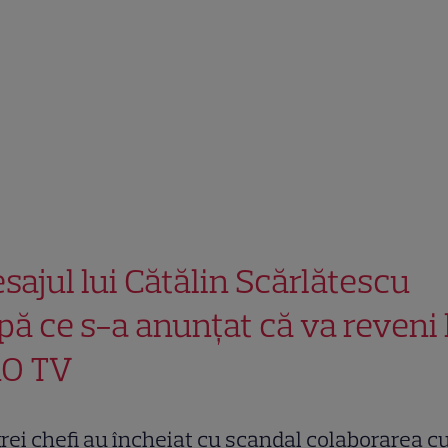
sajul lui Cătălin Scărlătescu
pă ce s-a anunțat că va reveni 
O TV
trei chefi au încheiat cu scandal colaborarea c