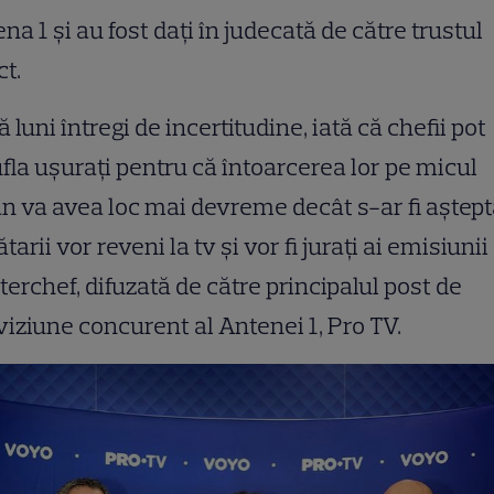
na 1 și au fost dați în judecată de către trustul
ct.
 luni întregi de incertitudine, iată că chefii pot
fla ușurați pentru că întoarcerea lor pe micul
n va avea loc mai devreme decât s-ar fi aștept
tarii vor reveni la tv și vor fi jurați ai emisiunii
erchef, difuzată de către principalul post de
viziune concurent al Antenei 1, Pro TV.