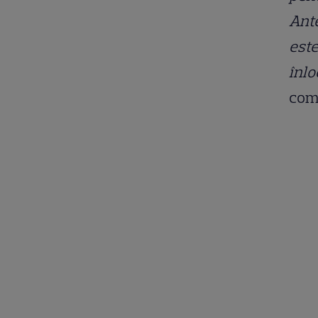
Ante
este
înlo
come