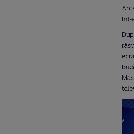
Ante
Inta
După
răsu
ecra
Bucă
Mast
tele