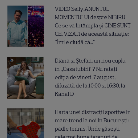
VIDEO Selly, ANUNȚUL
MOMENTULUI despre NIBIRU!
Ce se va întâmpla și CINE SUNT
CEI VIZAȚI de această situație:
"Îmi e ciudă că..."
Diana și Ștefan, un nou cuplu
în „Casa iubirii”? Nu ratați
ediția de vineri, 7 august,
difuzată de la 10:00 și 16:30, la
Kanal D
Harta unei distracții sportive în
mare trend la noi în București:
padle tennis. Unde găsești
cele mai bune terenuri de