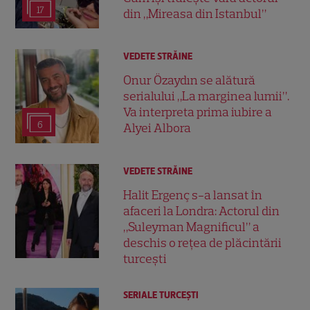
17
din „Mireasa din Istanbul”
VEDETE STRĂINE
Onur Özaydın se alătură
serialului „La marginea lumii”.
Va interpreta prima iubire a
6
Alyei Albora
VEDETE STRĂINE
Halit Ergenç s-a lansat în
afaceri la Londra: Actorul din
„Suleyman Magnificul” a
deschis o rețea de plăcintării
turcești
SERIALE TURCEŞTI