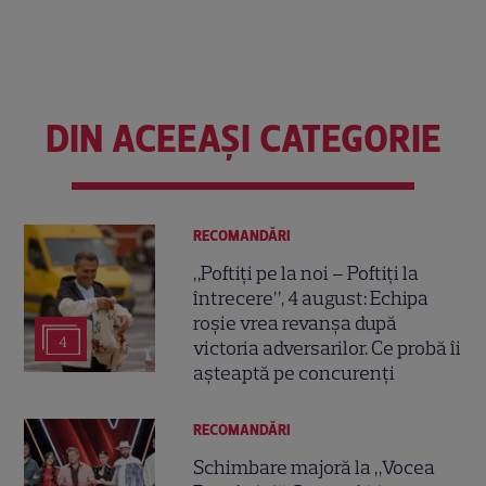
DIN ACEEAȘI CATEGORIE
RECOMANDĂRI
„Poftiți pe la noi – Poftiți la
întrecere”, 4 august: Echipa
roșie vrea revanșa după
4
victoria adversarilor. Ce probă îi
așteaptă pe concurenți
RECOMANDĂRI
Schimbare majoră la „Vocea