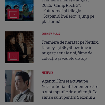
Premiere Disney+ august
2026: „Camp Rock 3”,
„Futurama” și trilogia
17
„Stăpânul Inelelor” ajung pe
platformă
DISNEY PLUS
Premiere de neratat pe Netflix,
Disney+ și SkyShowtime în
august: seriale noi, filme de
15
colecție și vedete de top
NETFLIX
Agentul Kim reactivat pe
Netflix: Serialul-fenomen care
a rupt topurile de audiență. Ce
șanse sunt pentru Sezonul 2