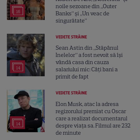
noile sezoane din „Outer
16
Banks” și „Un veac de
singurătate”
VEDETE STRĂINE
Sean Astin din „Stăpânul
Inelelor” a fost nevoit să își
vândă casa din cauza
14
salariului mic: Câți bani a
primit de fapt
VEDETE STRĂINE
Elon Musk, atac la adresa
regizorului premiat cu Oscar
care a realizat documentarul
14
despre viața sa. Filmul are 232
de minute