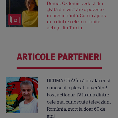
Demet Özdemir, vedeta din
„Fata din vis”, are o poveste
impresionantă. Cum a ajuns
12
una dintre cele mai iubite
actrițe din Turcia
ARTICOLE PARTENERI
ULTIMA ORĂ! Încă un afacerist
cunoscut a plecat fulgerător!
Fost acționar TV la una dintre
cele mai cunoscute televiziuni
România, mort la doar 60 de
ani!