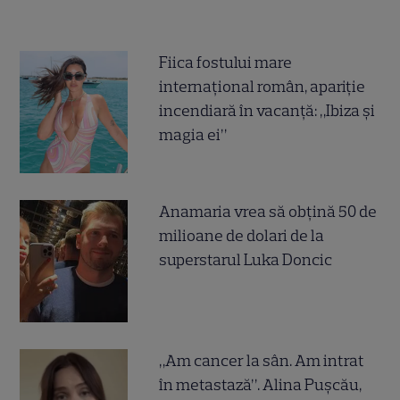
Fiica fostului mare
internațional român, apariție
incendiară în vacanță: „Ibiza și
magia ei”
Anamaria vrea să obțină 50 de
milioane de dolari de la
superstarul Luka Doncic
„Am cancer la sân. Am intrat
în metastază”. Alina Pușcău,