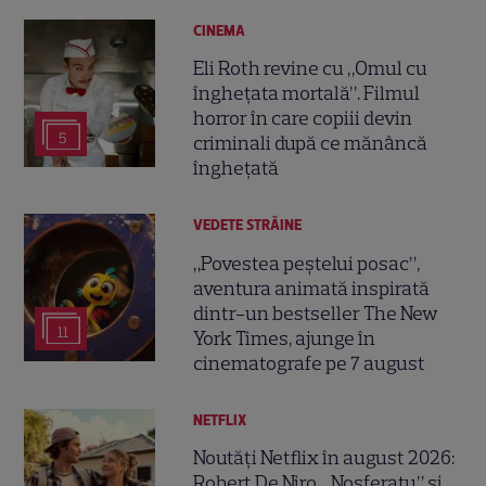
CINEMA
Eli Roth revine cu „Omul cu
înghețata mortală”. Filmul
horror în care copiii devin
5
criminali după ce mănâncă
înghețată
VEDETE STRĂINE
„Povestea peștelui posac”,
aventura animată inspirată
dintr-un bestseller The New
11
York Times, ajunge în
cinematografe pe 7 august
NETFLIX
Noutăți Netflix în august 2026:
Robert De Niro, „Nosferatu” și