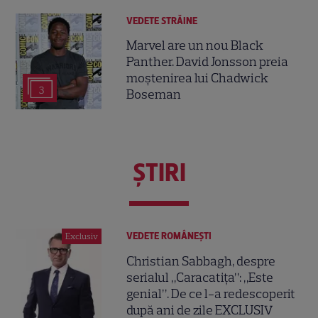
VEDETE STRĂINE
Marvel are un nou Black
Panther. David Jonsson preia
moștenirea lui Chadwick
3
Boseman
ŞTIRI
VEDETE ROMÂNEŞTI
Exclusiv
Christian Sabbagh, despre
serialul „Caracatița”: „Este
genial”. De ce l-a redescoperit
după ani de zile EXCLUSIV