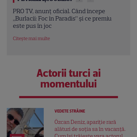
„Velvet - Imperiul modei” vine la Happy
Ce se
u
Channel. Povestea de iubire dintre Ana și
Reun
Alberto, pusă la încercare de intrigi și
Rare
secrete
cu t
Citește mai multe
Citeș
Actorii turci ai
momentului
VEDETE STRĂINE
Özcan Deniz, apariție rară
alături de soția sa în vacanță.
Cum își trăiește vara actorul