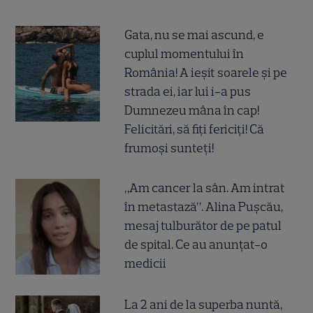
Gata, nu se mai ascund, e
cuplul momentului în
România! A ieșit soarele și pe
strada ei, iar lui i-a pus
Dumnezeu mâna în cap!
Felicitări, să fiți fericiți! Că
frumoși sunteți!
„Am cancer la sân. Am intrat
în metastază”. Alina Pușcău,
mesaj tulburător de pe patul
de spital. Ce au anunțat-o
medicii
La 2 ani de la superba nuntă,