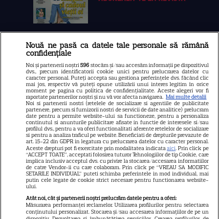
Nouă ne pasă ca datele tale personale să rămână
Libertatea
confidențiale
Libertatea pentru femei
Noi și partenerii noștri
596
stocăm și/sau accesăm informații pe dispozitivul
dvs., precum identificatorii cookie unici pentru prelucrarea datelor cu
GSP
caracter personal. Puteți accepta sau gestiona preferințele dvs. făcând clic
mai jos, respectiv vă puteți opune utilizării unui interes legitim în orice
Știri mondene
moment pe pagina cu politica de confidențialitate. Aceste alegeri vor fi
raportate partenerilor noștri și nu vă vor afecta navigarea.
Mai multe detalii
Noi si partenerii nostri (retelele de socializare si agentiile de publicitate
Avantaje
partenere, precum si furnizorii nostri de servicii de date analitice) prelucram
date pentru a permite website-ului sa functioneze, pentru a personaliza
Elle
continutul si anunturile publicitare afisate in functie de interesele si/sau
profilul dvs., pentru a va oferi functionalitati aferente retelelor de socializare
Unica
si pentru a analiza traficul pe website. Beneficiati de drepturile prevazute de
art. 15-22 din GDPR in legatura cu prelucrarea datelor cu caracter personal.
Retete practice
Aceste drepturi pot fi exercitate prin modalitatea indicata
aici
. Prin click pe
“ACCEPT TOATE”, acceptati folosirea tuturor Tehnologiilor de tip Cookie, care
implica inclusiv acceptul dvs. cu privire la stocarea/accesarea informatiilor
de catre Vendor-ii cu care colaboram. Prin click pe “VREAU SA MODIFIC
SETARILE INDIVIDUAL” puteti schimba preferintele in mod individual, mai
URMĂREȘTE-NE PE
putin cele legate de cookie strict necesare pentru functionarea website-
ului.
Atât noi, cât și partenerii noștri prelucrăm datele pentru a oferi:
Măsurarea performanței reclamelor. Utilizarea profilurilor pentru selectarea
conținutului personalizat. Stocarea și/sau accesarea informațiilor de pe un
dispozitiv. Dezvoltarea și îmbunătățirea serviciilor. Crearea profilurilor de