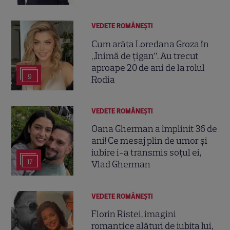
VEDETE ROMÂNEŞTI
Cum arăta Loredana Groza în
„Inimă de țigan”. Au trecut
aproape 20 de ani de la rolul
9
Rodia
VEDETE ROMÂNEŞTI
Oana Gherman a împlinit 36 de
ani! Ce mesaj plin de umor și
iubire i-a transmis soțul ei,
17
Vlad Gherman
VEDETE ROMÂNEŞTI
Florin Ristei, imagini
romantice alături de iubita lui,