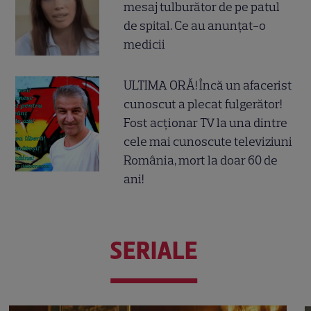
mesaj tulburător de pe patul
de spital. Ce au anunțat-o
medicii
ULTIMA ORĂ! Încă un afacerist
cunoscut a plecat fulgerător!
Fost acționar TV la una dintre
cele mai cunoscute televiziuni
România, mort la doar 60 de
ani!
SERIALE