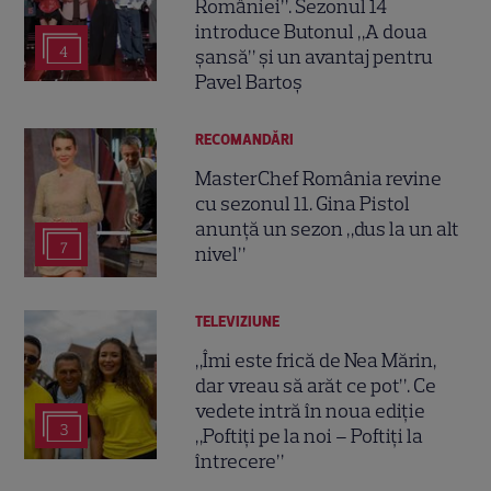
României”. Sezonul 14
introduce Butonul „A doua
4
șansă” și un avantaj pentru
Pavel Bartoș
RECOMANDĂRI
MasterChef România revine
cu sezonul 11. Gina Pistol
anunță un sezon „dus la un alt
7
nivel”
TELEVIZIUNE
„Îmi este frică de Nea Mărin,
dar vreau să arăt ce pot”. Ce
vedete intră în noua ediție
3
„Poftiți pe la noi – Poftiți la
întrecere”