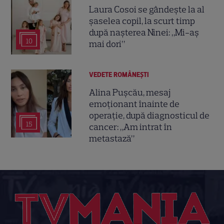
Laura Cosoi se gândește la al
șaselea copil, la scurt timp
după nașterea Ninei: „Mi-aș
10
mai dori”
VEDETE ROMÂNEŞTI
Alina Pușcău, mesaj
emoționant înainte de
operație, după diagnosticul de
15
cancer: „Am intrat în
metastază”