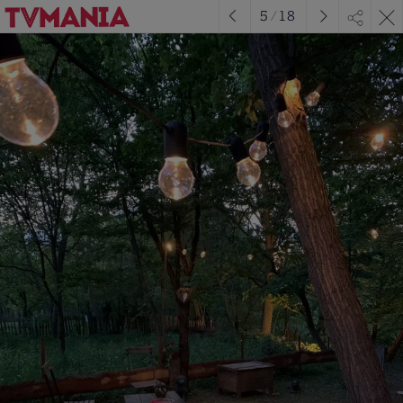
5
/
18