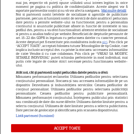
nu e tot! Surpriza uriașă din
mai jos, respectiv vă puteți opune utilizării unui interes legitim în orice
moment pe pagina cu politica de confidențialitate. Aceste alegeri vor fi
declarația de avere! Da, scrie
raportate partenerilor noștri și nu vă vor afecta navigarea.
Mai multe detalii
Noi si partenerii nostri (retelele de socializare si agentiile de publicitate
negru pe alb! O cheamă…
partenere, precum si furnizorii nostri de servicii de date analitice) prelucram
date pentru a permite website-ului sa functioneze, pentru a personaliza
continutul si anunturile publicitare afisate in functie de interesele si/sau
profilul dvs., pentru a va oferi functionalitati aferente retelelor de socializare
si pentru a analiza traficul pe website. Beneficiati de drepturile prevazute de
Jorge, revoltat după ce și-a
art. 15-22 din GDPR in legatura cu prelucrarea datelor cu caracter personal.
Aceste drepturi pot fi exercitate prin modalitatea indicata
aici
. Prin click pe
găsit apartamentul de la mare
“ACCEPT TOATE”, acceptati folosirea tuturor Tehnologiilor de tip Cookie, care
implica inclusiv acceptul dvs. cu privire la stocarea/accesarea informatiilor
devastat. Ce au lăsat în urmă
de catre Vendor-ii cu care colaboram. Prin click pe “VREAU SA MODIFIC
SETARILE INDIVIDUAL” puteti schimba preferintele in mod individual, mai
turiștii este strigător la Cer
putin cele legate de cookie strict necesare pentru functionarea website-
ului.
Atât noi, cât și partenerii noștri prelucrăm datele pentru a oferi:
Măsurarea performanței reclamelor. Utilizarea profilurilor pentru selectarea
conținutului personalizat. Stocarea și/sau accesarea informațiilor de pe un
dispozitiv. Dezvoltarea și îmbunătățirea serviciilor. Crearea profilurilor de
Fiul Deei și al lui Dinu Maxer a
conținut personalizat. Utilizarea profilurilor pentru selectarea publicității
personalizate. Crearea profilurilor pentru publicitate personalizată.
intrat la un liceu de renume
Măsurarea performanței conținutului. Înțelegerea publicului prin statistici
din București. Andreas, admis
sau combinații de date din surse diferite. Utilizarea datelor limitate pentru a
selecta conținutul. Utilizarea de date limitate pentru a selecta publicitatea.
fără meditații, cu note maxime
Date precise de geolocație și identificarea prin scanarea dispozitivului.
Listă parteneri (furnizori)
ACCEPT TOATE