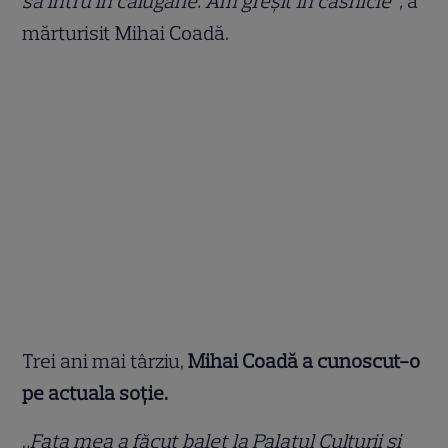
să intru în călugărie. Am greşit în căsnicie”,
a
mărturisit Mihai Coadă.
Trei ani mai târziu,
Mihai Coadă a cunoscut-o
pe actuala soție.
„
Fata mea a făcut balet la Palatul Culturii și