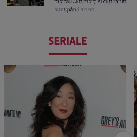
mortal! Câți morți și câți răniți
sunt până acum
SERIALE