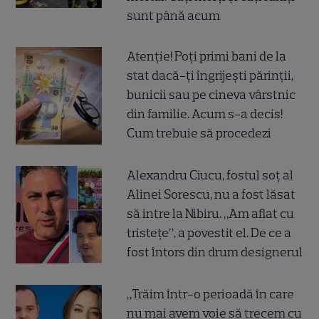
sunt până acum
Atenție! Poți primi bani de la
stat dacă-ți îngrijești părinții,
bunicii sau pe cineva vârstnic
din familie. Acum s-a decis!
Cum trebuie să procedezi
Alexandru Ciucu, fostul soț al
Alinei Sorescu, nu a fost lăsat
să intre la Nibiru. „Am aflat cu
tristețe”, a povestit el. De ce a
fost întors din drum designerul
„Trăim într-o perioadă în care
nu mai avem voie să trecem cu