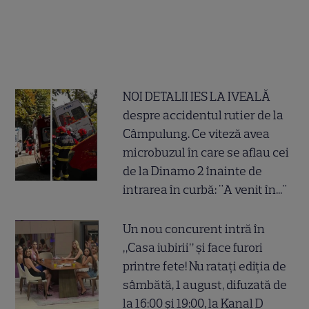
NOI DETALII IES LA IVEALĂ
despre accidentul rutier de la
Câmpulung. Ce viteză avea
microbuzul în care se aflau cei
de la Dinamo 2 înainte de
intrarea în curbă: "A venit în..."
Un nou concurent intră în
„Casa iubirii” și face furori
printre fete! Nu ratați ediția de
sâmbătă, 1 august, difuzată de
la 16:00 și 19:00, la Kanal D