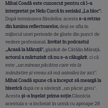
Mihai Coadă este cunoscut pentru că l-a
interpretat pe Nelu Curcă în serialul „La bloc”.
După terminarea filmărilor, acesta
s-a retras
din lumina reflectoarelor,
deși se afla în
mijlocul unei perioade de glorie din punct de
vedere profesional.
Invitat în podcastul
„Acasă la Măruță”,
găzduit de Cătălin Măruță,
actorul a mărturisit că nu s-a călugărit
, ci că
este „
un mirean păcătos care vin la
mănăstire și vreau să mă asimilez lor aici”.
Mihai Coadă spune că a început să meargă la
biserică
după ce a săvârșit „un păcat greu”.
Acesta
și-a înșelat prima soție
.Căsnicia
acestuia s-a încheiat în urmă cu aproape 29