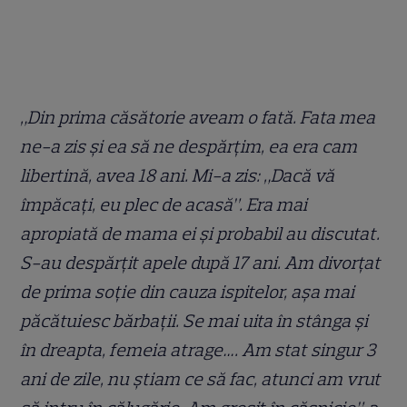
„Din prima căsătorie aveam o fată. Fata mea
ne-a zis și ea să ne despărţim, ea era cam
libertină, avea 18 ani. Mi-a zis: „Dacă vă
împăcați, eu plec de acasă”. Era mai
apropiată de mama ei și probabil au discutat.
S-au despărțit apele după 17 ani. Am divorţat
de prima soţie din cauza ispitelor, aşa mai
păcătuiesc bărbaţii. Se mai uita în stânga şi
în dreapta, femeia atrage…. Am stat singur 3
ani de zile, nu ştiam ce să fac, atunci am vrut