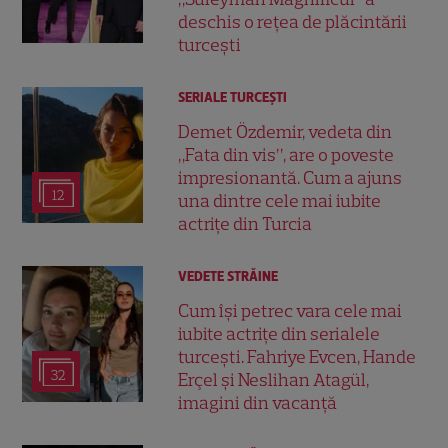
deschis o rețea de plăcintării
turcești
SERIALE TURCEŞTI
Demet Özdemir, vedeta din
„Fata din vis”, are o poveste
impresionantă. Cum a ajuns
12
una dintre cele mai iubite
actrițe din Turcia
VEDETE STRĂINE
Cum își petrec vara cele mai
iubite actrițe din serialele
turcești. Fahriye Evcen, Hande
32
Erçel și Neslihan Atagül,
imagini din vacanță