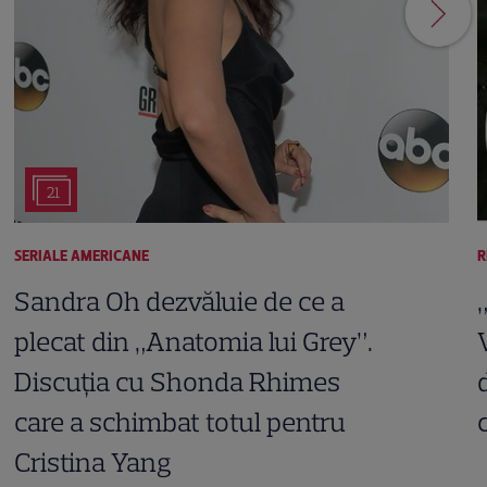
21
SERIALE AMERICANE
R
Sandra Oh dezvăluie de ce a
plecat din „Anatomia lui Grey”.
Discuția cu Shonda Rhimes
care a schimbat totul pentru
Cristina Yang