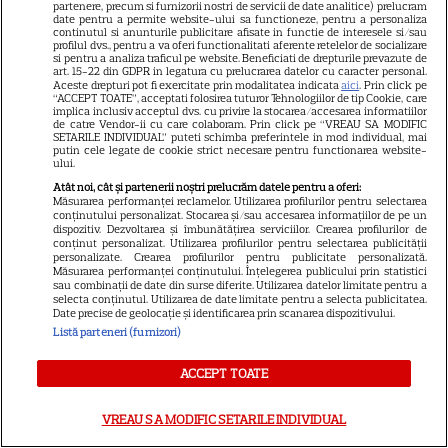
partenere, precum si furnizorii nostri de servicii de date analitice) prelucram
date pentru a permite website-ului sa functioneze, pentru a personaliza
VEDETE STRĂINE
continutul si anunturile publicitare afisate in functie de interesele si/sau
profilul dvs., pentru a va oferi functionalitati aferente retelelor de socializare
Sean Astin din „Stăpânul
si pentru a analiza traficul pe website. Beneficiati de drepturile prevazute de
art. 15-22 din GDPR in legatura cu prelucrarea datelor cu caracter personal.
Inelelor” a fost nevoit să își
Aceste drepturi pot fi exercitate prin modalitatea indicata
aici
. Prin click pe
vândă casa din cauza
“ACCEPT TOATE”, acceptati folosirea tuturor Tehnologiilor de tip Cookie, care
implica inclusiv acceptul dvs. cu privire la stocarea/accesarea informatiilor
14
salariului mic: Câți bani a
de catre Vendor-ii cu care colaboram. Prin click pe “VREAU SA MODIFIC
SETARILE INDIVIDUAL” puteti schimba preferintele in mod individual, mai
primit de fapt
putin cele legate de cookie strict necesare pentru functionarea website-
ului.
Atât noi, cât și partenerii noștri prelucrăm datele pentru a oferi:
VEDETE STRĂINE
Măsurarea performanței reclamelor. Utilizarea profilurilor pentru selectarea
conținutului personalizat. Stocarea și/sau accesarea informațiilor de pe un
dispozitiv. Dezvoltarea și îmbunătățirea serviciilor. Crearea profilurilor de
Elon Musk, atac la adresa
conținut personalizat. Utilizarea profilurilor pentru selectarea publicității
regizorului premiat cu Oscar
personalizate. Crearea profilurilor pentru publicitate personalizată.
Măsurarea performanței conținutului. Înțelegerea publicului prin statistici
care a realizat documentarul
sau combinații de date din surse diferite. Utilizarea datelor limitate pentru a
14
selecta conținutul. Utilizarea de date limitate pentru a selecta publicitatea.
despre viața sa. Filmul are 232
Date precise de geolocație și identificarea prin scanarea dispozitivului.
de minute
Listă parteneri (furnizori)
ACCEPT TOATE
VEDETE STRĂINE
Marvel are un nou Black
VREAU SA MODIFIC SETARILE INDIVIDUAL
Panther. David Jonsson preia