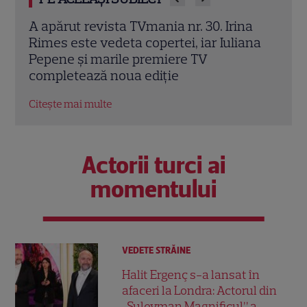
a
Irina Rimes dezvăluie „arma” din noul
„O z
ana
sezon „Vocea României”. Butonul care
Rose
schimbă jocul: „L-am folosit cu plăcere”
culi
EXCLUSIV
Citeș
Citește mai multe
Actorii turci ai
momentului
VEDETE STRĂINE
Halit Ergenç s-a lansat în
afaceri la Londra: Actorul din
„Suleyman Magnificul” a