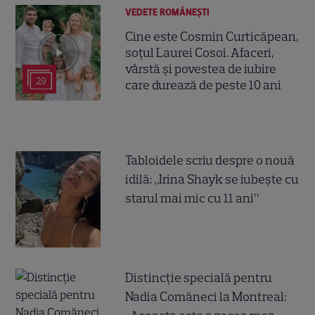
VEDETE ROMÂNEŞTI
Cine este Cosmin Curticăpean,
soțul Laurei Cosoi. Afaceri,
vârstă și povestea de iubire
29
care durează de peste 10 ani
Tabloidele scriu despre o nouă
idilă: „Irina Shayk se iubește cu
starul mai mic cu 11 ani”
Distincție specială pentru
Nadia Comăneci la Montreal: