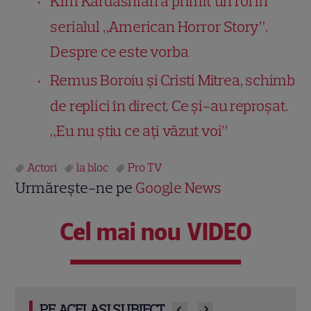
Kim Kardashian a primit un rol în
serialul „American Horror Story”.
Despre ce este vorba
Remus Boroiu și Cristi Mitrea, schimb
de replici în direct. Ce și-au reproșat.
„Eu nu știu ce ați văzut voi”
Actori
la bloc
Pro TV
Urmărește-ne pe
Google News
Cel mai nou VIDEO
PE ACELAȘI SUBIECT