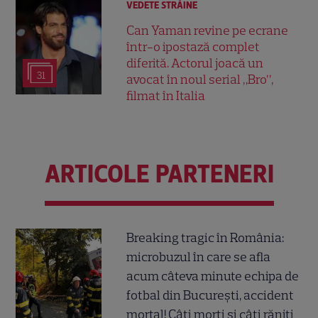
VEDETE STRĂINE
Can Yaman revine pe ecrane
într-o ipostază complet
diferită. Actorul joacă un
31
avocat în noul serial „Bro”,
filmat în Italia
ARTICOLE PARTENERI
Breaking tragic în România:
microbuzul în care se afla
acum câteva minute echipa de
fotbal din București, accident
mortal! Câți morți și câți răniți