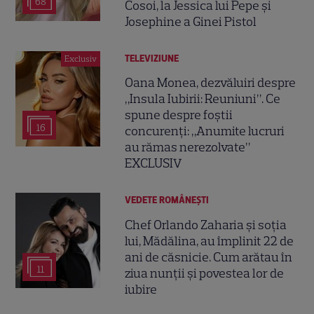
68
Cosoi, la Jessica lui Pepe și
Josephine a Ginei Pistol
TELEVIZIUNE
Exclusiv
Oana Monea, dezvăluiri despre
„Insula Iubirii: Reuniuni”. Ce
spune despre foștii
16
concurenți: „Anumite lucruri
au rămas nerezolvate”
EXCLUSIV
VEDETE ROMÂNEŞTI
Chef Orlando Zaharia și soția
lui, Mădălina, au împlinit 22 de
ani de căsnicie. Cum arătau în
11
ziua nunții și povestea lor de
iubire