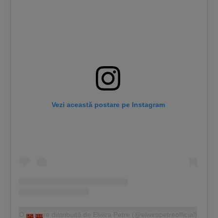
Vezi această postare pe Instagram
O postare distribuită de Elwira Petre (@elwirapetreofficial)