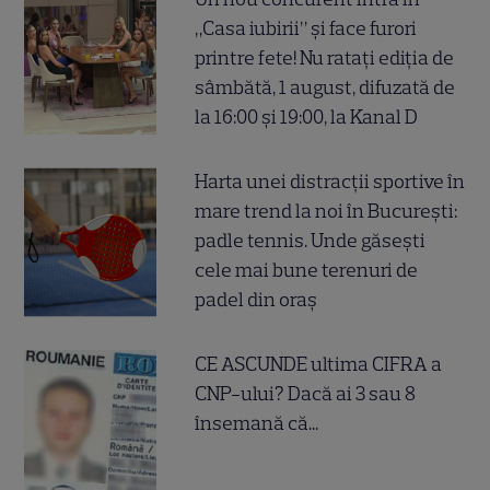
„Casa iubirii” și face furori
printre fete! Nu ratați ediția de
sâmbătă, 1 august, difuzată de
la 16:00 și 19:00, la Kanal D
Harta unei distracții sportive în
mare trend la noi în București:
padle tennis. Unde găsești
cele mai bune terenuri de
padel din oraș
CE ASCUNDE ultima CIFRA a
CNP-ului? Dacă ai 3 sau 8
însemană că...