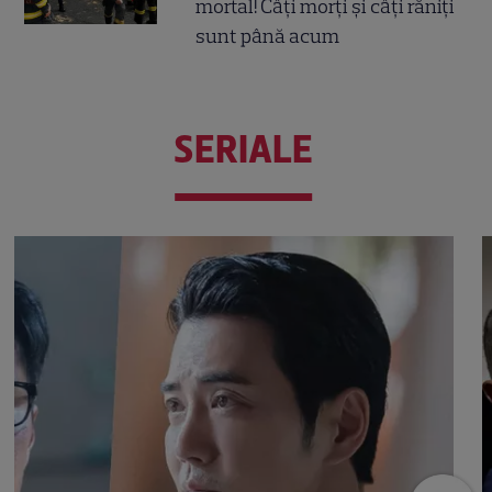
mortal! Câți morți și câți răniți
sunt până acum
SERIALE