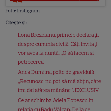
Foto: Instagram
Citește și:
Ilona Brezoianu, primele declarații
despre cununia civilă. Câți invitați
vor avea la nuntă. „O să facem și
petrecerea”
Anca Dumitra, pofte de graviduță!
„Recunosc, nu pot să mă abțin, câte
îmi dai atâtea mănânc”. EXCLUSIV
Ce ar schimba Adela Popescu în
relația cu Radu Vâlcan. De la ce