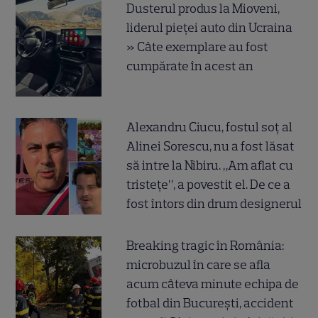
Dusterul produs la Mioveni,
liderul pieței auto din Ucraina
» Câte exemplare au fost
cumpărate în acest an
Alexandru Ciucu, fostul soț al
Alinei Sorescu, nu a fost lăsat
să intre la Nibiru. „Am aflat cu
tristețe”, a povestit el. De ce a
fost întors din drum designerul
Breaking tragic în România:
microbuzul în care se afla
acum câteva minute echipa de
fotbal din București, accident