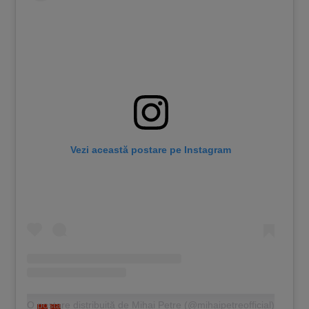
Vezi această postare pe Instagram
O postare distribuită de Mihai Petre (@mihaipetreofficial)