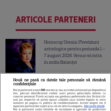
ARTICOLE PARTENERI
Horoscop Urania | Previziuni
astrologice pentru perioada 1 –
7 august 2026. Venus va intra
în zodia Balanței
Nouă ne pasă ca datele tale personale să rămână
Loto 6/49 din 2 august
confidențiale
2026. Report de peste 9
Noi și partenerii noștri
596
stocăm și/sau accesăm informații pe dispozitivul
dvs., precum identificatorii cookie unici pentru prelucrarea datelor cu
milioane de euro la 6/49,
caracter personal. Puteți accepta sau gestiona preferințele dvs. făcând clic
mai jos, respectiv vă puteți opune utilizării unui interes legitim în orice
categoria I
moment pe pagina cu politica de confidențialitate. Aceste alegeri vor fi
raportate partenerilor noștri și nu vă vor afecta navigarea.
Mai multe detalii
Noi si partenerii nostri (retelele de socializare si agentiile de publicitate