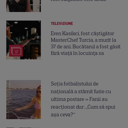
TELEVIZIUNE
Eren Kasikci, fost câștigător
MasterChef Turcia, a murit la
37 de ani. Bucătarul a fost găsit
17
fără viață în locuința sa
Soția fotbalistului de
națională a stârnit furie cu
ultima postare » Fanii au
reacționat dur: „Cum să spui
așa ceva?”