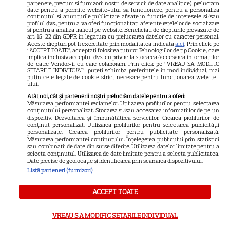
partenere, precum si furnizorii nostri de servicii de date analitice) prelucram
date pentru a permite website-ului sa functioneze, pentru a personaliza
continutul si anunturile publicitare afisate in functie de interesele si/sau
profilul dvs., pentru a va oferi functionalitati aferente retelelor de socializare
Cum coci vinetele la bloc, fără
si pentru a analiza traficul pe website. Beneficiati de drepturile prevazute de
art. 15-22 din GDPR in legatura cu prelucrarea datelor cu caracter personal.
să umpli casa de fum
Aceste drepturi pot fi exercitate prin modalitatea indicata
aici
. Prin click pe
“ACCEPT TOATE”, acceptati folosirea tuturor Tehnologiilor de tip Cookie, care
implica inclusiv acceptul dvs. cu privire la stocarea/accesarea informatiilor
de catre Vendor-ii cu care colaboram. Prin click pe “VREAU SA MODIFIC
SETARILE INDIVIDUAL” puteti schimba preferintele in mod individual, mai
putin cele legate de cookie strict necesare pentru functionarea website-
ului.
Atât noi, cât și partenerii noștri prelucrăm datele pentru a oferi:
Măsurarea performanței reclamelor. Utilizarea profilurilor pentru selectarea
conținutului personalizat. Stocarea și/sau accesarea informațiilor de pe un
Cum se face cafeaua la presa
dispozitiv. Dezvoltarea și îmbunătățirea serviciilor. Crearea profilurilor de
conținut personalizat. Utilizarea profilurilor pentru selectarea publicității
franceză – cum funcționează
personalizate. Crearea profilurilor pentru publicitate personalizată.
Măsurarea performanței conținutului. Înțelegerea publicului prin statistici
și care sunt avantajele
sau combinații de date din surse diferite. Utilizarea datelor limitate pentru a
selecta conținutul. Utilizarea de date limitate pentru a selecta publicitatea.
Date precise de geolocație și identificarea prin scanarea dispozitivului.
Listă parteneri (furnizori)
ACCEPT TOATE
VREAU SA MODIFIC SETARILE INDIVIDUAL
ALTE ARTICOLE