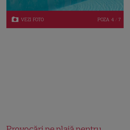
VEZI
FOTO
POZA
4 / 7
Provocări pe plajă pentru