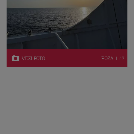
VEZI
FOTO
POZA
1 / 7