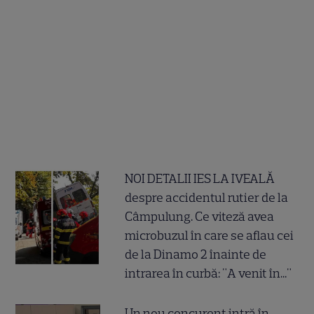
NOI DETALII IES LA IVEALĂ
despre accidentul rutier de la
Câmpulung. Ce viteză avea
microbuzul în care se aflau cei
de la Dinamo 2 înainte de
intrarea în curbă: "A venit în..."
Un nou concurent intră în