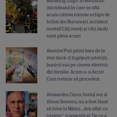
Breaking tragic în România:
microbuzul în care se afla
acum câteva minute echipa de
fotbal din București, accident
mortal! Câți morți și câți răniți
sunt până acum
Atenție! Poți primi bani de la
stat dacă-ți îngrijești părinții,
bunicii sau pe cineva vârstnic
din familie. Acum s-a decis!
Cum trebuie să procedezi
Alexandru Ciucu, fostul soț al
Alinei Sorescu, nu a fost lăsat
să intre la Nibiru. „Am aflat cu
tristețe”, a povestit el. De ce a