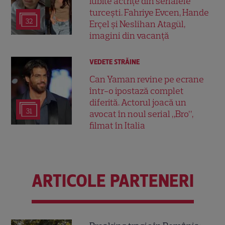
iubite actrițe din serialele
turcești. Fahriye Evcen, Hande
32
Erçel și Neslihan Atagül,
imagini din vacanță
VEDETE STRĂINE
Can Yaman revine pe ecrane
într-o ipostază complet
diferită. Actorul joacă un
31
avocat în noul serial „Bro”,
filmat în Italia
ARTICOLE PARTENERI