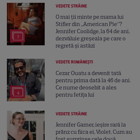
VEDETE STRĂINE
O mai ții minte pe mama lui
Stifler din „American Pie”?
Jennifer Coolidge, la 64 de ani,
7
dezvăluie greșeala pe care o
regretă și astăzi
VEDETE ROMÂNEŞTI
Cezar Ouatu a devenit tată
pentru prima dată la 46 de ani.
Ce nume deosebit a ales
4
pentru fetița lui
VEDETE STRĂINE
Jennifer Garner, ieșire rară la
prânz cu fiica ei, Violet. Cum au
fost surprinse cele două