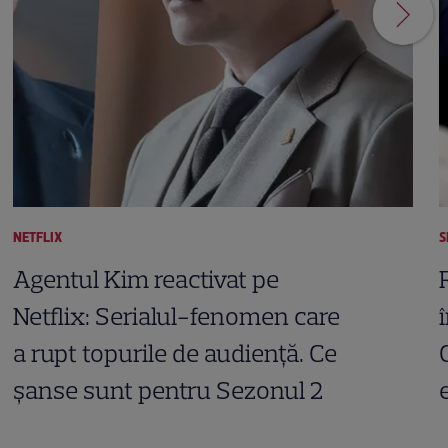
NETFLIX
S
Agentul Kim reactivat pe
Netflix: Serialul-fenomen care
a rupt topurile de audiență. Ce
șanse sunt pentru Sezonul 2