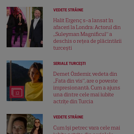
VEDETE STRĂINE
Halit Ergenç s-a lansat în
afaceri la Londra: Actorul din
„Suleyman Magnificul” a
deschis o rețea de plăcintării
turcești
SERIALE TURCEŞTI
Demet Özdemir, vedeta din
„Fata din vis”, are o poveste
impresionantă. Cum a ajuns
12
una dintre cele mai iubite
actrițe din Turcia
VEDETE STRĂINE
Cum își petrec vara cele mai