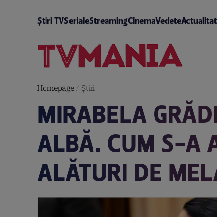
Știri TV
Seriale
Streaming
Cinema
Vedete
Actualita
Homepage
/
Știri
MIRABELA GRĂDI
ALBĂ. CUM S-A 
ALĂTURI DE ME