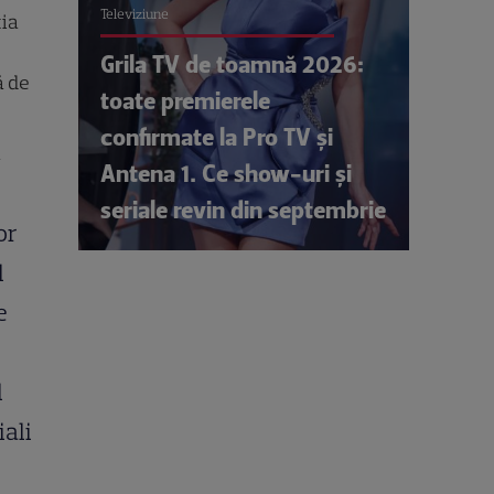
Televiziune
ția
Grila TV de toamnă 2026:
ă de
toate premierele
confirmate la Pro TV și
ă
Antena 1. Ce show-uri și
seriale revin din septembrie
or
l
e
l
ali