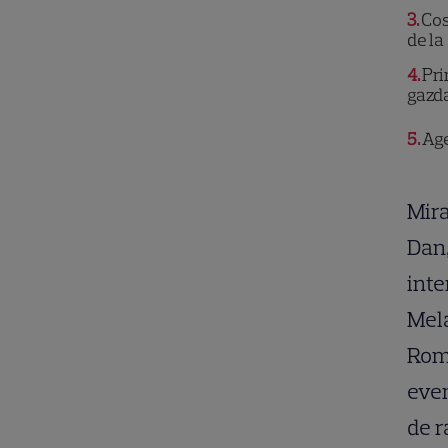
3
Cos
de la
4
Pri
gazd
5
Age
Mira
Dan,
inte
Mel
Româ
even
de r