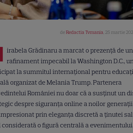
de
Redactia Tvmania
,
25 martie 202
M
irabela Grădinaru a marcat o prezență de un
rafinament impecabil la Washington D.C., u
icipat la summitul internațional pentru educaț
tală organizat de Melania Trump. Partenera
edintelui României nu doar că a susținut un d
tegic despre siguranța online a noilor generații
 impresionat prin eleganța discretă a ținutei sal
d considerată o figură centrală a evenimentului