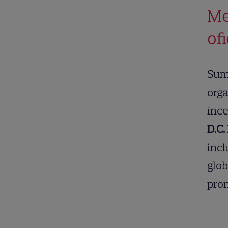
Me
of
Summ
org
înce
D.C.
incl
glob
prom