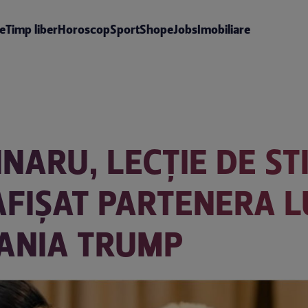
te
Timp liber
Horoscop
Sport
Shop
eJobs
Imobiliare
NARU, LECȚIE DE ST
AFIȘAT PARTENERA L
LANIA TRUMP