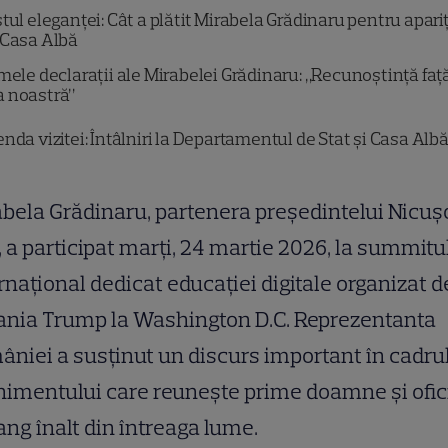
tul eleganței: Cât a plătit Mirabela Grădinaru pentru apari
 Casa Albă
mele declarații ale Mirabelei Grădinaru: „Recunoștință faț
a noastră”
nda vizitei: Întâlniri la Departamentul de Stat și Casa Alb
bela Grădinaru, partenera președintelui Nicuș
 a participat marți, 24 martie 2026, la summitu
rnațional dedicat educației digitale organizat d
ania Trump la Washington D.C. Reprezentanta
niei a susținut un discurs important în cadru
imentului care reunește prime doamne și ofici
ang înalt din întreaga lume.