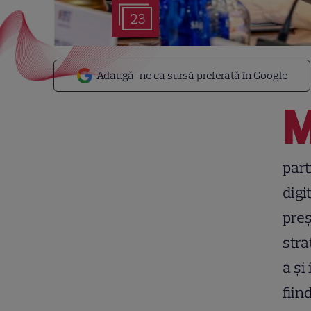
23
Adaugă-ne ca sursă preferată în Google
part
digi
preș
stra
a și
fiin