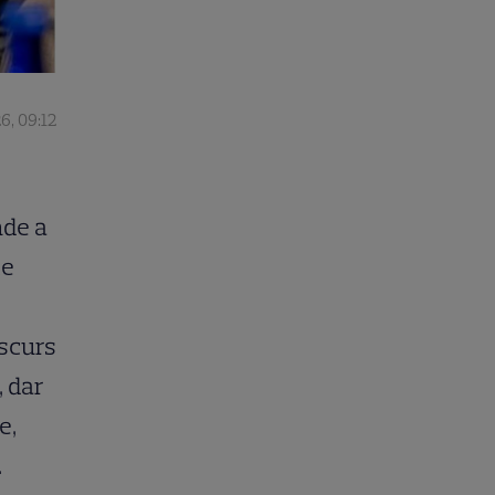
6, 09:12
nde a
ie
iscurs
, dar
e,
.