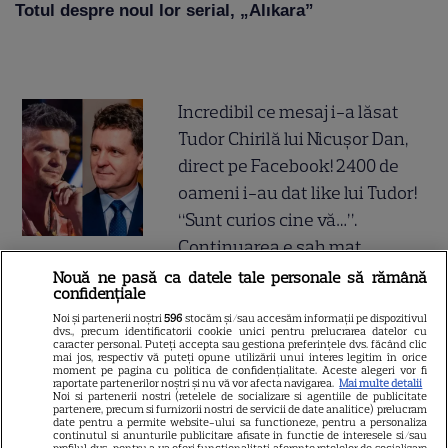
Totul despre noul lor serial, „Alıkara”
Incredibil ce mesaj i-a lăsat
Tudor Chirilă lui Nicușor Dan,
direct pe Facebook! 2400 de
oameni i-au dat like lui Tudor!
“Sunt curios cine vă…”.
Continuarea e șah mat
Nouă ne pasă ca datele tale personale să rămână
confidențiale
Gata, e oficial! Ce salariu are
Noi și partenerii noștri
596
stocăm și/sau accesăm informații pe dispozitivul
Mirabela Grădinaru, dar asta
dvs., precum identificatorii cookie unici pentru prelucrarea datelor cu
caracter personal. Puteți accepta sau gestiona preferințele dvs. făcând clic
nu e tot! Surpriza uriașă din
mai jos, respectiv vă puteți opune utilizării unui interes legitim în orice
moment pe pagina cu politica de confidențialitate. Aceste alegeri vor fi
declarația de avere! Da, scrie
raportate partenerilor noștri și nu vă vor afecta navigarea.
Mai multe detalii
Noi si partenerii nostri (retelele de socializare si agentiile de publicitate
negru pe alb! O cheamă…
partenere, precum si furnizorii nostri de servicii de date analitice) prelucram
date pentru a permite website-ului sa functioneze, pentru a personaliza
continutul si anunturile publicitare afisate in functie de interesele si/sau
profilul dvs., pentru a va oferi functionalitati aferente retelelor de socializare