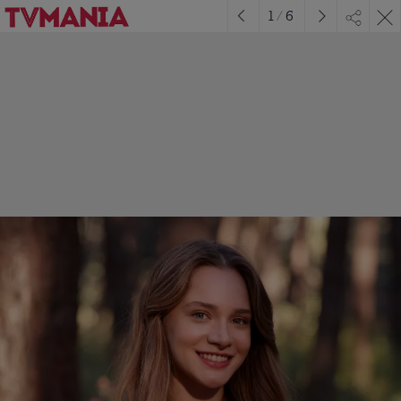
1
/
6