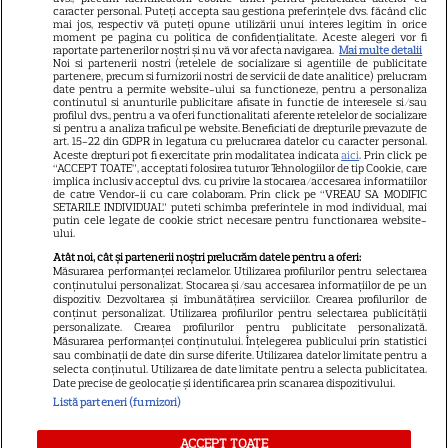
caracter personal. Puteți accepta sau gestiona preferințele dvs. făcând clic
Dumnezeu mâna în cap!
mai jos, respectiv vă puteți opune utilizării unui interes legitim în orice
moment pe pagina cu politica de confidențialitate. Aceste alegeri vor fi
Felicitări, să fiți fericiți! Că
raportate partenerilor noștri și nu vă vor afecta navigarea.
Mai multe detalii
Noi si partenerii nostri (retelele de socializare si agentiile de publicitate
partenere, precum si furnizorii nostri de servicii de date analitice) prelucram
frumoși sunteți!
date pentru a permite website-ului sa functioneze, pentru a personaliza
continutul si anunturile publicitare afisate in functie de interesele si/sau
profilul dvs., pentru a va oferi functionalitati aferente retelelor de socializare
si pentru a analiza traficul pe website. Beneficiati de drepturile prevazute de
Cătălin Crișan, gafă de
art. 15-22 din GDPR in legatura cu prelucrarea datelor cu caracter personal.
Aceste drepturi pot fi exercitate prin modalitatea indicata
aici
. Prin click pe
proporții după ce a anunțat că
“ACCEPT TOATE”, acceptati folosirea tuturor Tehnologiilor de tip Cookie, care
implica inclusiv acceptul dvs. cu privire la stocarea/accesarea informatiilor
s-a despărțit de iubită „Să mă
de catre Vendor-ii cu care colaboram. Prin click pe “VREAU SA MODIFIC
SETARILE INDIVIDUAL” puteti schimba preferintele in mod individual, mai
criticați ușor”. Internauții i-au
putin cele legate de cookie strict necesare pentru functionarea website-
ului.
bătut obrazul
Atât noi, cât și partenerii noștri prelucrăm datele pentru a oferi:
Măsurarea performanței reclamelor. Utilizarea profilurilor pentru selectarea
conținutului personalizat. Stocarea și/sau accesarea informațiilor de pe un
dispozitiv. Dezvoltarea și îmbunătățirea serviciilor. Crearea profilurilor de
Vedeta din România care a
conținut personalizat. Utilizarea profilurilor pentru selectarea publicității
personalizate. Crearea profilurilor pentru publicitate personalizată.
născut chiar de ziua ei. Anul
Măsurarea performanței conținutului. Înțelegerea publicului prin statistici
acesta face nunta de lemn!
sau combinații de date din surse diferite. Utilizarea datelor limitate pentru a
selecta conținutul. Utilizarea de date limitate pentru a selecta publicitatea.
Date precise de geolocație și identificarea prin scanarea dispozitivului.
Listă parteneri (furnizori)
ACCEPT TOATE