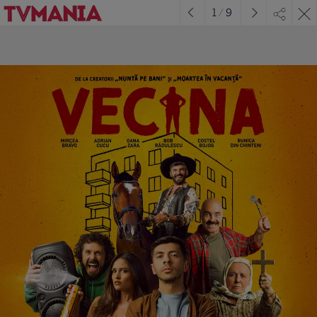
1
/
9