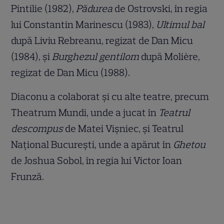
Pintilie (1982),
Pădurea
de Ostrovski, în regia
lui Constantin Marinescu (1983),
Ultimul bal
după Liviu Rebreanu, regizat de Dan Micu
(1984), și
Burghezul gentilom
după Molière,
regizat de Dan Micu (1988).
Diaconu a colaborat și cu alte teatre, precum
Theatrum Mundi, unde a jucat în
Teatrul
descompus
de Matei Vișniec, și Teatrul
Național București, unde a apărut în
Ghetou
de Joshua Sobol, în regia lui Victor Ioan
Frunză.