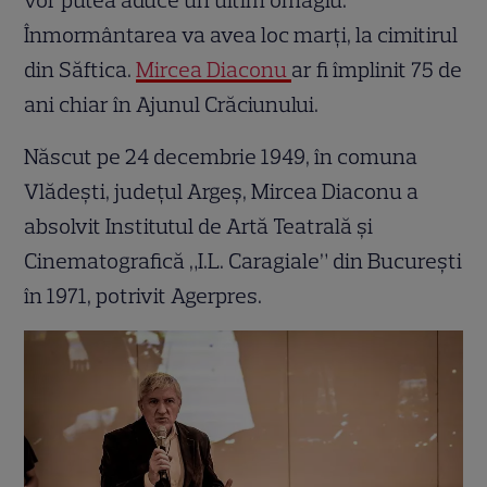
vor putea aduce un ultim omagiu.
Înmormântarea va avea loc marți, la cimitirul
din Săftica.
Mircea Diaconu
ar fi împlinit 75 de
ani chiar în Ajunul Crăciunului.
Născut pe 24 decembrie 1949, în comuna
Vlădești, județul Argeș, Mircea Diaconu a
absolvit Institutul de Artă Teatrală și
Cinematografică „I.L. Caragiale” din București
în 1971, potrivit Agerpres.