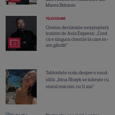
Marea Britanie
TELEVIZIUNE
Cheloo, declarație neașteptată
înainte de Asia Express: „Cred
că e singura chestie la care m-
12
am gândit”
Tabloidele scriu despre o nouă
idilă: „Irina Shayk se iubește cu
starul mai mic cu 11 ani”