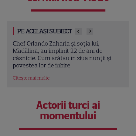
PE ACELAȘI SUBIECT
Cine este Cosmin Curticăpean, soțul
Ceza
Laurei Cosoi. Afaceri, vârstă și povestea
dată
i
de iubire care durează de peste 10 ani
ales 
Citește mai multe
Citeș
Actorii turci ai
momentului