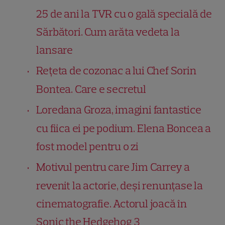
25 de ani la TVR cu o gală specială de
Sărbători. Cum arăta vedeta la
lansare
Rețeta de cozonac a lui Chef Sorin
Bontea. Care e secretul
Loredana Groza, imagini fantastice
cu fiica ei pe podium. Elena Boncea a
fost model pentru o zi
Motivul pentru care Jim Carrey a
revenit la actorie, deși renunțase la
cinematografie. Actorul joacă în
Sonic the Hedgehog 3