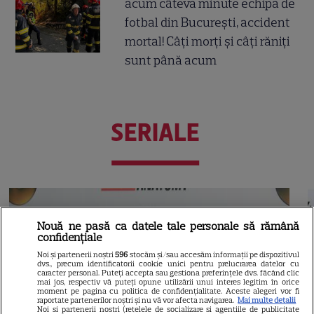
acum câteva minute echipa de
fotbal din București, accident
mortal! Câți morți și câți răniți
sunt până acum
SERIALE
Nouă ne pasă ca datele tale personale să rămână
confidențiale
Noi și partenerii noștri
596
stocăm și/sau accesăm informații pe dispozitivul
dvs., precum identificatorii cookie unici pentru prelucrarea datelor cu
caracter personal. Puteți accepta sau gestiona preferințele dvs. făcând clic
mai jos, respectiv vă puteți opune utilizării unui interes legitim în orice
moment pe pagina cu politica de confidențialitate. Aceste alegeri vor fi
raportate partenerilor noștri și nu vă vor afecta navigarea.
Mai multe detalii
Noi si partenerii nostri (retelele de socializare si agentiile de publicitate