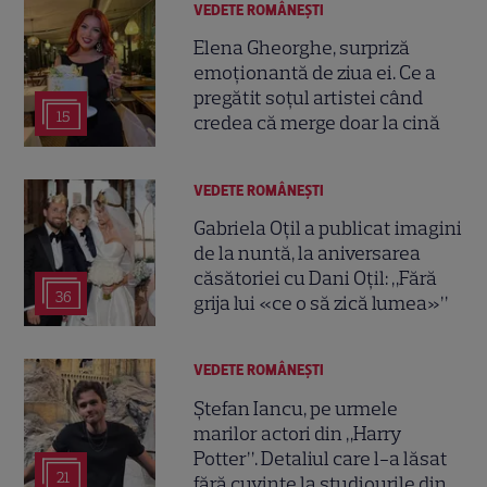
VEDETE ROMÂNEŞTI
Elena Gheorghe, surpriză
emoționantă de ziua ei. Ce a
pregătit soțul artistei când
15
credea că merge doar la cină
VEDETE ROMÂNEŞTI
Gabriela Oțil a publicat imagini
de la nuntă, la aniversarea
căsătoriei cu Dani Oțil: „Fără
36
grija lui «ce o să zică lumea»”
VEDETE ROMÂNEŞTI
Ștefan Iancu, pe urmele
marilor actori din „Harry
Potter”. Detaliul care l-a lăsat
21
fără cuvinte la studiourile din