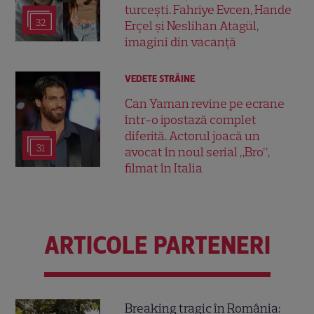
turcești. Fahriye Evcen, Hande
32
Erçel și Neslihan Atagül,
imagini din vacanță
VEDETE STRĂINE
Can Yaman revine pe ecrane
într-o ipostază complet
diferită. Actorul joacă un
31
avocat în noul serial „Bro”,
filmat în Italia
ARTICOLE PARTENERI
Breaking tragic în România: