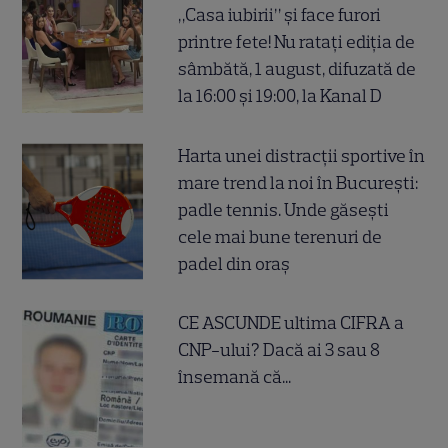
„Casa iubirii” și face furori
printre fete! Nu ratați ediția de
sâmbătă, 1 august, difuzată de
la 16:00 și 19:00, la Kanal D
Harta unei distracții sportive în
mare trend la noi în București:
padle tennis. Unde găsești
cele mai bune terenuri de
padel din oraș
CE ASCUNDE ultima CIFRA a
CNP-ului? Dacă ai 3 sau 8
însemană că...