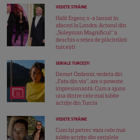
VEDETE STRĂINE
Halit Ergenç s-a lansat în
afaceri la Londra: Actorul din
„Suleyman Magnificul” a
deschis o rețea de plăcintării
turcești
SERIALE TURCEŞTI
Demet Özdemir, vedeta din
„Fata din vis”, are o poveste
impresionantă. Cum a ajuns
12
una dintre cele mai iubite
actrițe din Turcia
VEDETE STRĂINE
Cum își petrec vara cele mai
iubite actrițe din serialele