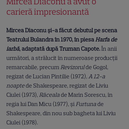
Mircea Diaconu a avut o
carieră impresionantă
Mircea Diaconu și-a făcut debutul pe scena
Teatrului Bulandra în 1970, în piesa
Harfa de
iarbă
, adaptată după Truman Capote.
În anii
următori, a strălucit în numeroase producții
remarcabile, precum
Revizorul
de Gogol,
regizat de Lucian Pintilie (1972),
A 12-a
noapte
de Shakespeare, regizat de Liviu
Ciulei (1973),
Răceala
de Marin Sorescu, în
regia lui Dan Micu (1977), și
Furtuna
de
Shakespeare, din nou sub bagheta lui Liviu
Ciulei (1978).