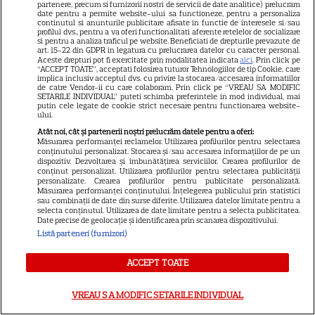
partenere, precum si furnizorii nostri de servicii de date analitice) prelucram
date pentru a permite website-ului sa functioneze, pentru a personaliza
continutul si anunturile publicitare afisate in functie de interesele si/sau
profilul dvs., pentru a va oferi functionalitati aferente retelelor de socializare
si pentru a analiza traficul pe website. Beneficiati de drepturile prevazute de
art. 15-22 din GDPR in legatura cu prelucrarea datelor cu caracter personal.
Aceste drepturi pot fi exercitate prin modalitatea indicata
aici
. Prin click pe
“ACCEPT TOATE”, acceptati folosirea tuturor Tehnologiilor de tip Cookie, care
implica inclusiv acceptul dvs. cu privire la stocarea/accesarea informatiilor
de catre Vendor-ii cu care colaboram. Prin click pe “VREAU SA MODIFIC
SETARILE INDIVIDUAL” puteti schimba preferintele in mod individual, mai
putin cele legate de cookie strict necesare pentru functionarea website-
ului.
Atât noi, cât și partenerii noștri prelucrăm datele pentru a oferi:
Măsurarea performanței reclamelor. Utilizarea profilurilor pentru selectarea
conținutului personalizat. Stocarea și/sau accesarea informațiilor de pe un
dispozitiv. Dezvoltarea și îmbunătățirea serviciilor. Crearea profilurilor de
21
conținut personalizat. Utilizarea profilurilor pentru selectarea publicității
personalizate. Crearea profilurilor pentru publicitate personalizată.
Măsurarea performanței conținutului. Înțelegerea publicului prin statistici
sau combinații de date din surse diferite. Utilizarea datelor limitate pentru a
SERIALE AMERICANE
R
selecta conținutul. Utilizarea de date limitate pentru a selecta publicitatea.
Date precise de geolocație și identificarea prin scanarea dispozitivului.
Sandra Oh dezvăluie de ce a
Listă parteneri (furnizori)
plecat din „Anatomia lui Grey”.
ACCEPT TOATE
Discuția cu Shonda Rhimes
VREAU SA MODIFIC SETARILE INDIVIDUAL
care a schimbat totul pentru