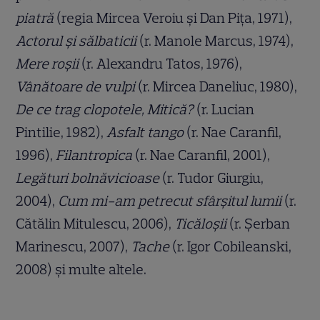
piatră
(regia Mircea Veroiu și Dan Pița, 1971),
Actorul și sălbaticii
(r. Manole Marcus, 1974),
Mere roșii
(r. Alexandru Tatos, 1976),
Vânătoare de vulpi
(r. Mircea Daneliuc, 1980),
De ce trag clopotele, Mitică?
(r. Lucian
Pintilie, 1982),
Asfalt tango
(r. Nae Caranfil,
1996),
Filantropica
(r. Nae Caranfil, 2001),
Legături bolnăvicioase
(r. Tudor Giurgiu,
2004),
Cum mi-am petrecut sfârșitul lumii
(r.
Cătălin Mitulescu, 2006),
Ticăloșii
(r. Șerban
Marinescu, 2007),
Tache
(r. Igor Cobileanski,
2008) și multe altele.