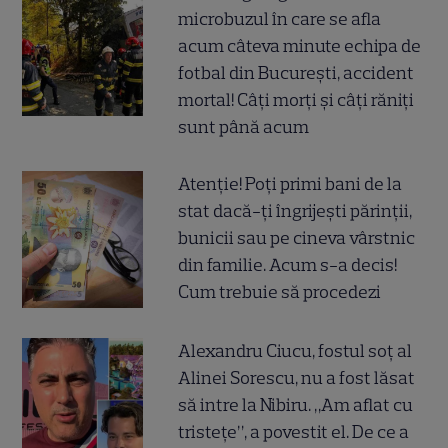
microbuzul în care se afla
acum câteva minute echipa de
fotbal din București, accident
mortal! Câți morți și câți răniți
sunt până acum
Atenție! Poți primi bani de la
stat dacă-ți îngrijești părinții,
bunicii sau pe cineva vârstnic
din familie. Acum s-a decis!
Cum trebuie să procedezi
Alexandru Ciucu, fostul soț al
Alinei Sorescu, nu a fost lăsat
să intre la Nibiru. „Am aflat cu
tristețe”, a povestit el. De ce a