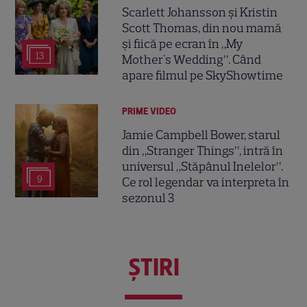
Scarlett Johansson și Kristin
Scott Thomas, din nou mamă
și fiică pe ecran în „My
13
Mother's Wedding”. Când
apare filmul pe SkyShowtime
PRIME VIDEO
Jamie Campbell Bower, starul
din „Stranger Things”, intră în
universul „Stăpânul Inelelor”.
9
Ce rol legendar va interpreta în
sezonul 3
ŞTIRI