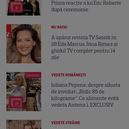
Prima reacție a lui Eric Roberts
9
după ceremonie
NU RATA!
A apărut revista TV Satelit nr.
16! Eda Marcus, Irina Rimes și
ghidul TV complet pentru 14
zile
VEDETE ROMÂNEŞTI
Exclusiv
Iuliana Pepene, despre silueta
de invidiat: „Ridic 85 de
kilograme”. Ce alimente evită
16
vedeta Antena 1. EXCLUSIV
VEDETE STRĂINE