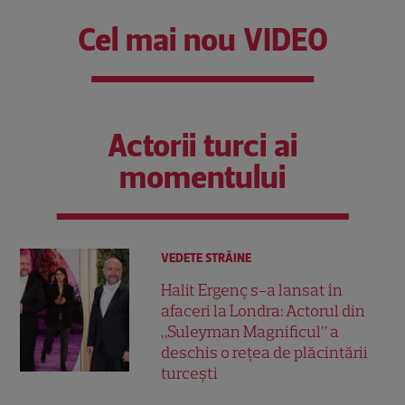
Cel mai nou VIDEO
Actorii turci ai
momentului
VEDETE STRĂINE
Halit Ergenç s-a lansat în
afaceri la Londra: Actorul din
„Suleyman Magnificul” a
deschis o rețea de plăcintării
turcești