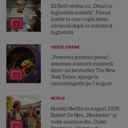
Eli Roth revine cu „Omul cu
înghețata mortală”. Filmul
horror în care copiii devin
5
criminali după ce mănâncă
înghețată
VEDETE STRĂINE
„Povestea peștelui posac”,
aventura animată inspirată
dintr-un bestseller The New
11
York Times, ajunge în
cinematografe pe 7 august
NETFLIX
Noutăți Netflix în august 2026:
Robert De Niro, „Nosferatu” și
noile sezoane din „Outer
16