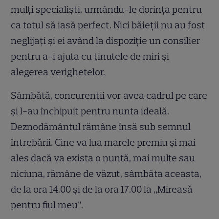
mulţi specialişti, urmându-le dorinţa pentru
ca totul să iasă perfect. Nici băieţii nu au fost
neglijaţi şi ei având la dispoziţie un consilier
pentru a-i ajuta cu ţinutele de miri şi
alegerea verighetelor.
Sâmbătă, concurenţii vor avea cadrul pe care
şi l-au închipuit pentru nunta ideală.
Deznodământul rămâne însă sub semnul
întrebării. Cine va lua marele premiu şi mai
ales dacă va exista o nuntă, mai multe sau
niciuna, rămâne de văzut, sâmbăta aceasta,
de la ora 14.00 şi de la ora 17.00 la „Mireasă
pentru fiul meu”.