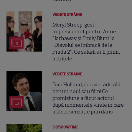
VEDETE STRĂINE
Meryl Streep, gest
impresionant pentru Anne
Hathaway și Emily Blunt la
9
„Diavolul se îmbracă de la
Prada 2”. Ce salarii ar fi primit
actrițele
VEDETE STRĂINE
Tom Holland, decizie radicală
pentru noul său film! Ce
promisiune a făcut actorul
13
după momentele virale în care
a făcut senzație prin dans
SKYSHOWTIME