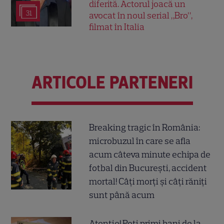
diferită. Actorul joacă un
31
avocat în noul serial „Bro”,
filmat în Italia
ARTICOLE PARTENERI
Breaking tragic în România:
microbuzul în care se afla
acum câteva minute echipa de
fotbal din București, accident
mortal! Câți morți și câți răniți
sunt până acum
Atenție! Poți primi bani de la