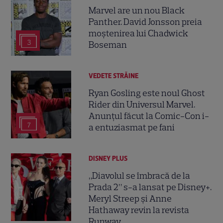
Marvel are un nou Black
Panther. David Jonsson preia
moștenirea lui Chadwick
3
Boseman
VEDETE STRĂINE
Ryan Gosling este noul Ghost
Rider din Universul Marvel.
Anunțul făcut la Comic-Con i-
7
a entuziasmat pe fani
DISNEY PLUS
„Diavolul se îmbracă de la
Prada 2” s-a lansat pe Disney+.
Meryl Streep și Anne
Hathaway revin la revista
Runway