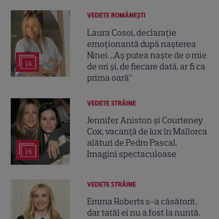
VEDETE ROMÂNEŞTI
Laura Cosoi, declarație
emoționantă după nașterea
Ninei. „Aș putea naște de o mie
14
de ori și, de fiecare dată, ar fi ca
prima oară”
VEDETE STRĂINE
Jennifer Aniston și Courteney
Cox, vacanță de lux în Mallorca
alături de Pedro Pascal.
14
Imagini spectaculoase
VEDETE STRĂINE
Emma Roberts s-a căsătorit,
dar tatăl ei nu a fost la nuntă.