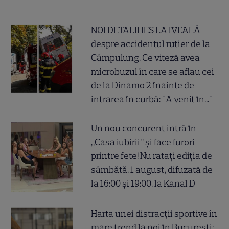
NOI DETALII IES LA IVEALĂ
despre accidentul rutier de la
Câmpulung. Ce viteză avea
microbuzul în care se aflau cei
de la Dinamo 2 înainte de
intrarea în curbă: "A venit în..."
Un nou concurent intră în
„Casa iubirii” și face furori
printre fete! Nu ratați ediția de
sâmbătă, 1 august, difuzată de
la 16:00 și 19:00, la Kanal D
Harta unei distracții sportive în
mare trend la noi în București: