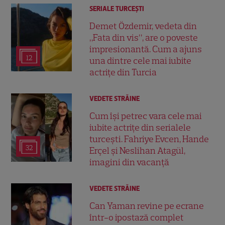
SERIALE TURCEŞTI
Demet Özdemir, vedeta din
„Fata din vis”, are o poveste
impresionantă. Cum a ajuns
12
una dintre cele mai iubite
actrițe din Turcia
VEDETE STRĂINE
Cum își petrec vara cele mai
iubite actrițe din serialele
turcești. Fahriye Evcen, Hande
32
Erçel și Neslihan Atagül,
imagini din vacanță
VEDETE STRĂINE
Can Yaman revine pe ecrane
într-o ipostază complet