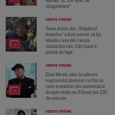
Banks” și „Un veac de
singurătate”
VEDETE STRĂINE
Sean Astin din „Stăpânul
Inelelor” a fost nevoit să își
vândă casa din cauza
14
salariului mic: Câți bani a
primit de fapt
VEDETE STRĂINE
Elon Musk, atac la adresa
regizorului premiat cu Oscar
care a realizat documentarul
14
despre viața sa. Filmul are 232
de minute
VEDETE STRĂINE