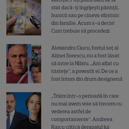
stat dacă-ți îngrijești părinții,
bunicii sau pe cineva vârstnic
din familie. Acum s-a decis!
Cum trebuie să procedezi
Alexandru Ciucu, fostul soț al
Alinei Sorescu, nu a fost lăsat
să intre la Nibiru. „Am aflat cu
tristețe”, a povestit el. De ce a
fost întors din drum designerul
„Trăim într-o perioadă în care
nu mai avem voie să trecem cu
vederea astfel de
comportamente”. Andreea
Raicu critică derapajul lui