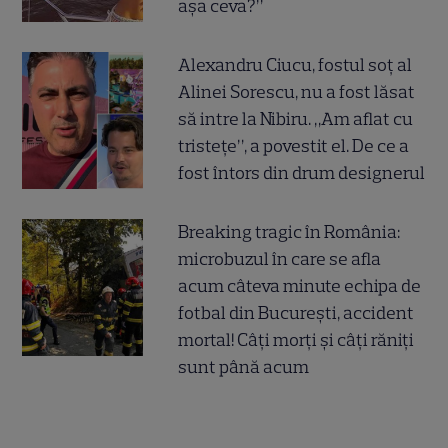
așa ceva?”
Alexandru Ciucu, fostul soț al
Alinei Sorescu, nu a fost lăsat
să intre la Nibiru. „Am aflat cu
tristețe”, a povestit el. De ce a
fost întors din drum designerul
Breaking tragic în România:
microbuzul în care se afla
acum câteva minute echipa de
fotbal din București, accident
mortal! Câți morți și câți răniți
sunt până acum