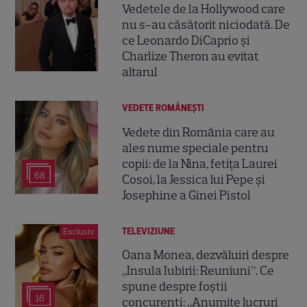
Vedetele de la Hollywood care
nu s-au căsătorit niciodată. De
ce Leonardo DiCaprio și
Charlize Theron au evitat
altarul
VEDETE ROMÂNEŞTI
Vedete din România care au
ales nume speciale pentru
copii: de la Nina, fetița Laurei
68
Cosoi, la Jessica lui Pepe și
Josephine a Ginei Pistol
TELEVIZIUNE
Exclusiv
Oana Monea, dezvăluiri despre
„Insula Iubirii: Reuniuni”. Ce
spune despre foștii
16
concurenți: „Anumite lucruri