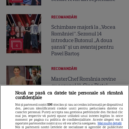
RECOMANDĂRI
Schimbare majoră la „Vocea
României”. Sezonul 14
introduce Butonul „A doua
4
șansă” și un avantaj pentru
Pavel Bartoș
RECOMANDĂRI
MasterChef România revine
cu sezonul 11. Gina Pistol
anunță un sezon „dus la un alt
Nouă ne pasă ca datele tale personale să rămână
confidențiale
7
nivel”
Noi și partenerii noștri
596
stocăm și/sau accesăm informații pe dispozitivul
dvs., precum identificatorii cookie unici pentru prelucrarea datelor cu
caracter personal. Puteți accepta sau gestiona preferințele dvs. făcând clic
mai jos, respectiv vă puteți opune utilizării unui interes legitim în orice
TELEVIZIUNE
moment pe pagina cu politica de confidențialitate. Aceste alegeri vor fi
raportate partenerilor noștri și nu vă vor afecta navigarea.
Mai multe detalii
„Îmi este frică de Nea Mărin,
Noi si partenerii nostri (retelele de socializare si agentiile de publicitate