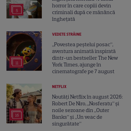
horror în care copiii devin
5
criminali după ce mănâncă
înghețată
VEDETE STRĂINE
„Povestea peștelui posac”,
aventura animată inspirată
dintr-un bestseller The New
11
York Times, ajunge în
cinematografe pe 7 august
NETFLIX
Noutăți Netflix în august 2026:
Robert De Niro, „Nosferatu” și
noile sezoane din „Outer
16
Banks” și „Un veac de
singurătate”