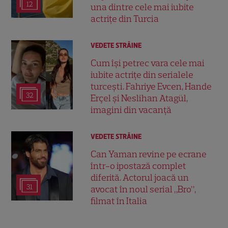
12
una dintre cele mai iubite
actrițe din Turcia
VEDETE STRĂINE
Cum își petrec vara cele mai
iubite actrițe din serialele
turcești. Fahriye Evcen, Hande
32
Erçel și Neslihan Atagül,
imagini din vacanță
VEDETE STRĂINE
Can Yaman revine pe ecrane
într-o ipostază complet
diferită. Actorul joacă un
31
avocat în noul serial „Bro”,
filmat în Italia