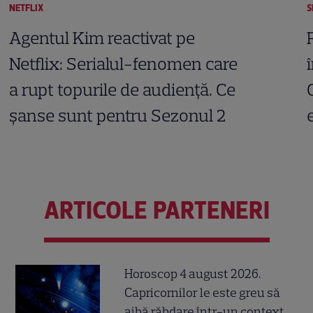
NETFLIX
S
Agentul Kim reactivat pe
Netflix: Serialul-fenomen care
a rupt topurile de audiență. Ce
șanse sunt pentru Sezonul 2
ARTICOLE PARTENERI
Horoscop 4 august 2026.
Capricornilor le este greu să
aibă răbdare într-un context