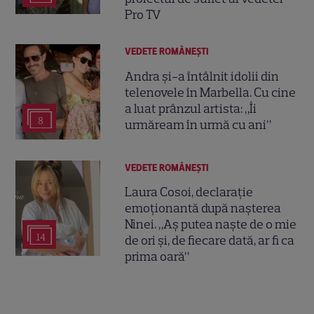
Pro TV
VEDETE ROMÂNEŞTI
Andra și-a întâlnit idolii din
telenovele în Marbella. Cu cine
a luat prânzul artista: „Îi
8
urmăream în urmă cu ani”
VEDETE ROMÂNEŞTI
Laura Cosoi, declarație
emoționantă după nașterea
Ninei. „Aș putea naște de o mie
14
de ori și, de fiecare dată, ar fi ca
prima oară”