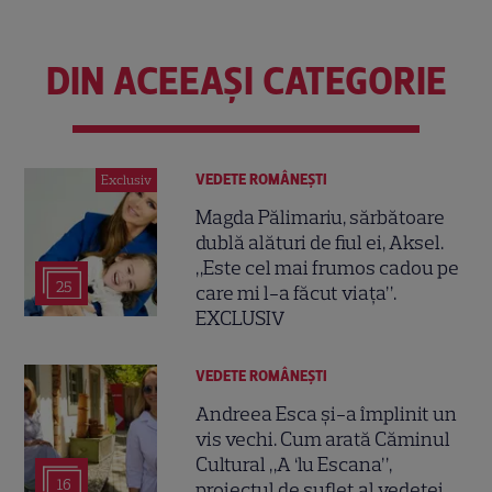
DIN ACEEAȘI CATEGORIE
VEDETE ROMÂNEŞTI
Exclusiv
Magda Pălimariu, sărbătoare
dublă alături de fiul ei, Aksel.
„Este cel mai frumos cadou pe
25
care mi l-a făcut viața”.
EXCLUSIV
VEDETE ROMÂNEŞTI
Andreea Esca și-a împlinit un
vis vechi. Cum arată Căminul
Cultural „A ‘lu Escana”,
16
proiectul de suflet al vedetei