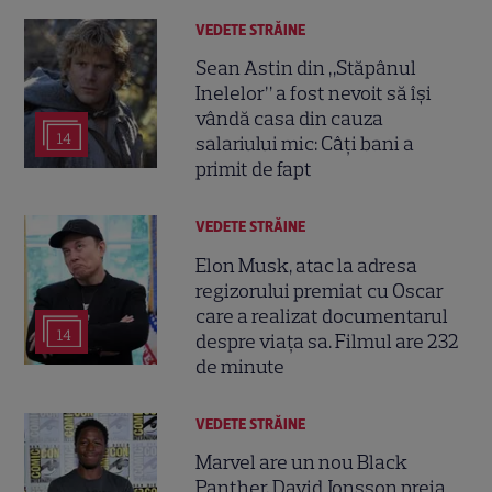
VEDETE STRĂINE
Sean Astin din „Stăpânul
Inelelor” a fost nevoit să își
vândă casa din cauza
14
salariului mic: Câți bani a
primit de fapt
VEDETE STRĂINE
Elon Musk, atac la adresa
regizorului premiat cu Oscar
care a realizat documentarul
14
despre viața sa. Filmul are 232
de minute
VEDETE STRĂINE
Marvel are un nou Black
Panther. David Jonsson preia