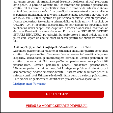
partenere, precum si furnizorii nostri de servicii de date analitice) prelucram
dar vreau să arăt ce pot”. Ce
date pentru a permite website-ului sa functioneze, pentru a personaliza
continutul si anunturile publicitare afisate in functie de interesele si/sau
vedete intră în noua ediție
profilul dvs., pentru a va oferi functionalitati aferente retelelor de socializare
3
„Poftiți pe la noi – Poftiți la
si pentru a analiza traficul pe website. Beneficiati de drepturile prevazute de
art. 15-22 din GDPR in legatura cu prelucrarea datelor cu caracter personal.
întrecere”
Aceste drepturi pot fi exercitate prin modalitatea indicata
aici
. Prin click pe
“ACCEPT TOATE”, acceptati folosirea tuturor Tehnologiilor de tip Cookie, care
implica inclusiv acceptul dvs. cu privire la stocarea/accesarea informatiilor
de catre Vendor-ii cu care colaboram. Prin click pe “VREAU SA MODIFIC
RECOMANDĂRI
SETARILE INDIVIDUAL” puteti schimba preferintele in mod individual, mai
putin cele legate de cookie strict necesare pentru functionarea website-
ului.
„Caracatița”, serialul care a
Atât noi, cât și partenerii noștri prelucrăm datele pentru a oferi:
făcut istorie în România, revine
Măsurarea performanței reclamelor. Utilizarea profilurilor pentru selectarea
la TV. Plus un film inspirat
conținutului personalizat. Stocarea și/sau accesarea informațiilor de pe un
dispozitiv. Dezvoltarea și îmbunătățirea serviciilor. Crearea profilurilor de
dintr-un caz real incredibil
conținut personalizat. Utilizarea profilurilor pentru selectarea publicității
personalizate. Crearea profilurilor pentru publicitate personalizată.
Măsurarea performanței conținutului. Înțelegerea publicului prin statistici
sau combinații de date din surse diferite. Utilizarea datelor limitate pentru a
selecta conținutul. Utilizarea de date limitate pentru a selecta publicitatea.
VEDETE STRĂINE
Date precise de geolocație și identificarea prin scanarea dispozitivului.
Listă parteneri (furnizori)
Jennifer Aniston și Courteney
Cox, vacanță de lux în Mallorca
ACCEPT TOATE
alături de Pedro Pascal.
14
Imagini spectaculoase
VREAU SA MODIFIC SETARILE INDIVIDUAL