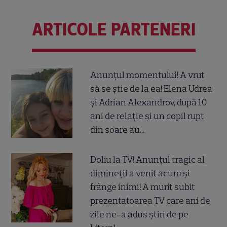
ARTICOLE PARTENERI
Anunțul momentului! A vrut
să se știe de la ea! Elena Udrea
și Adrian Alexandrov, după 10
ani de relație și un copil rupt
din soare au...
Doliu la TV! Anunțul tragic al
dimineții a venit acum și
frânge inimi! A murit subit
prezentatoarea TV care ani de
zile ne-a adus știri de pe