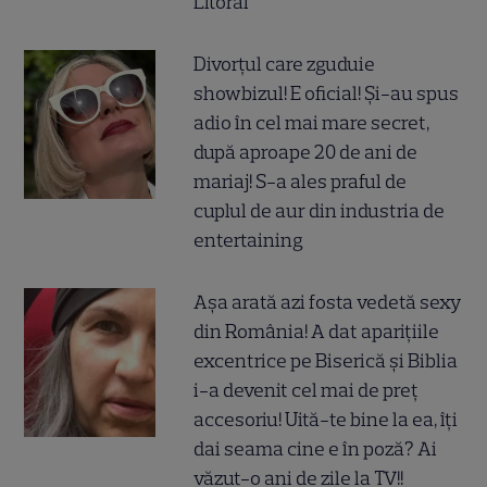
Litoral
Divorțul care zguduie
showbizul! E oficial! Și-au spus
adio în cel mai mare secret,
după aproape 20 de ani de
mariaj! S-a ales praful de
cuplul de aur din industria de
entertaining
Așa arată azi fosta vedetă sexy
din România! A dat aparițiile
excentrice pe Biserică și Biblia
i-a devenit cel mai de preț
accesoriu! Uită-te bine la ea, îți
dai seama cine e în poză? Ai
văzut-o ani de zile la TV!!