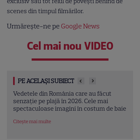
exclusiv sau tot felul de poveşti behind de
scenes din timpul filmărilor.
Urmărește-ne pe
Google News
Cel mai nou VIDEO
PE ACELAȘI SUBIECT
Mihaela Rădulescu împlinește 57 de ani.
Adel
Povestea uneia dintre cele mai iubite
„Făr
 baie
vedete TV și marea iubire alături de Felix
seri
Baumgartner
Citeș
Citește mai multe