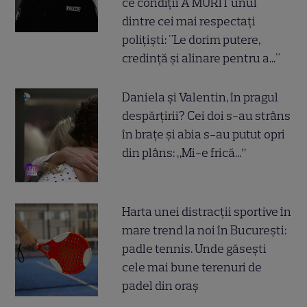
ce condiții A MURIT unul
dintre cei mai respectați
polițiști: "Le dorim putere,
credință și alinare pentru a..."
Daniela și Valentin, în pragul
despărțirii? Cei doi s-au strâns
în brațe și abia s-au putut opri
din plâns: „Mi-e frică...”
Harta unei distracții sportive în
mare trend la noi în București:
padle tennis. Unde găsești
cele mai bune terenuri de
padel din oraș