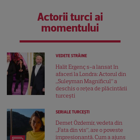
Actorii turci ai
momentului
VEDETE STRĂINE
Halit Ergenç s-a lansat în
afaceri la Londra: Actorul din
„Suleyman Magnificul” a
deschis o rețea de plăcintării
turcești
SERIALE TURCEŞTI
Demet Özdemir, vedeta din
„Fata din vis”, are o poveste
impresionantă. Cum a ajuns