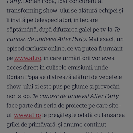
Party
. Dorian Popa, fost concurent al
transforming show-ului se alătură echipei şi
îi invită pe telespectatori, în fiecare
săptămână, după difuzarea galei pe tv, la
Te
cunosc de undeva! After Party
. Mai exact, un
episod exclusiv online, ce va putea fi urmărit
pe
www.a1.ro
, în care urmăritorii vor avea
acces direct în culisele emisiunii, unde
Dorian Popa se distrează alături de vedetele
show-ului şi este pus pe glume şi provocări
non stop.
Te cunosc de undeva! After Party
face parte din seria de proiecte pe care site-
ul
www.a1.ro
le pregăteşte odată cu lansarea
grilei de primăvară, şi anume conţinut