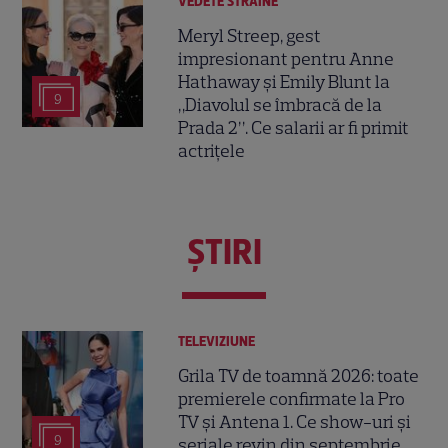
VEDETE STRĂINE
Meryl Streep, gest
impresionant pentru Anne
Hathaway și Emily Blunt la
9
„Diavolul se îmbracă de la
Prada 2”. Ce salarii ar fi primit
actrițele
ŞTIRI
TELEVIZIUNE
Grila TV de toamnă 2026: toate
premierele confirmate la Pro
TV și Antena 1. Ce show-uri și
9
seriale revin din septembrie