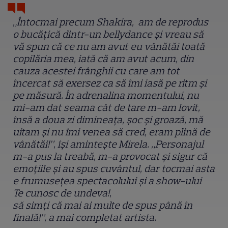
„Întocmai precum Shakira, am de reprodus
o bucăţică dintr-un bellydance şi vreau să
vă spun că ce nu am avut eu vânătăi toată
copilăria mea, iată că am avut acum, din
cauza acestei frânghii cu care am tot
încercat să exersez ca să îmi iasă pe ritm şi
pe măsură. În adrenalina momentului, nu
mi-am dat seama cât de tare m-am lovit,
însă a doua zi dimineaţa, şoc şi groază, mă
uitam şi nu îmi venea să cred, eram plină de
vânătăi!”, îşi aminteşte Mirela. „Personajul
m-a pus la treabă, m-a provocat şi sigur că
emoţiile şi au spus cuvântul, dar tocmai asta
e frumuseţea spectacolului şi a show-ului
Te cunosc de undeva!,
să simţi că mai ai multe de spus până în
finală!”, a mai completat artista.