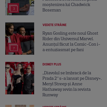
moștenirea lui Chadwick
3
Boseman
VEDETE STRĂINE
Ryan Gosling este noul Ghost
Rider din Universul Marvel.
Anunțul făcut la Comic-Con i-
7
a entuziasmat pe fani
DISNEY PLUS
„Diavolul se îmbracă de la
Prada 2” s-a lansat pe Disney+.
Meryl Streep și Anne
Hathaway revin la revista
Runway