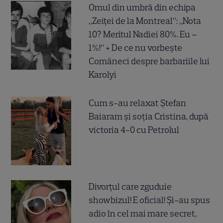
Omul din umbră din echipa
„Zeiței de la Montreal”: „Nota
10? Meritul Nadiei 80%. Eu –
1%!” + De ce nu vorbește
Comăneci despre barbariile lui
Karolyi
Cum s-au relaxat Ștefan
Baiaram și soția Cristina, după
victoria 4-0 cu Petrolul
Divorțul care zguduie
showbizul! E oficial! Și-au spus
adio în cel mai mare secret,