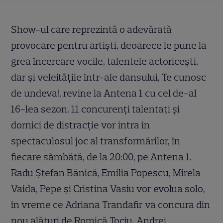
Show-ul care reprezintă o adevărată
provocare pentru artişti, deoarece le pune la
grea încercare vocile, talentele actoriceşti,
dar şi veleităţile într-ale dansului, Te cunosc
de undeva!, revine la Antena 1 cu cel de-al
16-lea sezon. 11 concuren
ț
i talenta
ț
i
ș
i
dornici de distracţie vor intra în
spectaculosul joc al transformărilor, în
fiecare sâmbătă, de la 20:00, pe Antena 1.
Radu Ştefan Bănică, Emilia Popescu, Mirela
Vaida, Pepe şi Cristina Vasiu vor evolua solo,
în vreme ce Adriana Trandafir va concura din
nou alături de Romică Ţociu, Andrei