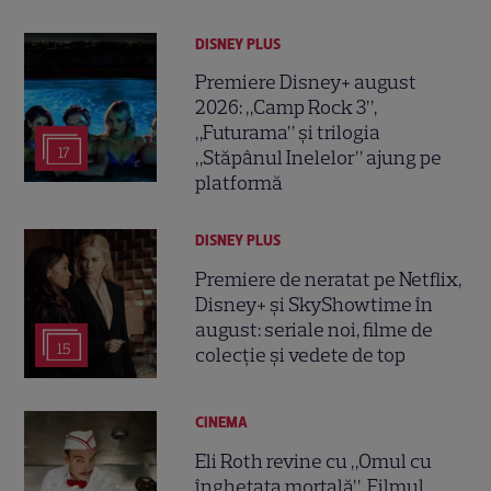
DISNEY PLUS
Premiere Disney+ august
2026: „Camp Rock 3”,
„Futurama” și trilogia
17
„Stăpânul Inelelor” ajung pe
platformă
DISNEY PLUS
Premiere de neratat pe Netflix,
Disney+ și SkyShowtime în
august: seriale noi, filme de
15
colecție și vedete de top
CINEMA
Eli Roth revine cu „Omul cu
înghețata mortală”. Filmul