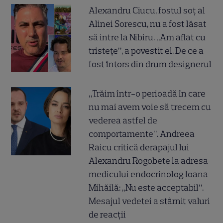
Alexandru Ciucu, fostul soț al
Alinei Sorescu, nu a fost lăsat
să intre la Nibiru. „Am aflat cu
tristețe”, a povestit el. De ce a
fost întors din drum designerul
„Trăim într-o perioadă în care
nu mai avem voie să trecem cu
vederea astfel de
comportamente”. Andreea
Raicu critică derapajul lui
Alexandru Rogobete la adresa
medicului endocrinolog Ioana
Mihăilă: „Nu este acceptabil”.
Mesajul vedetei a stârnit valuri
de reacții