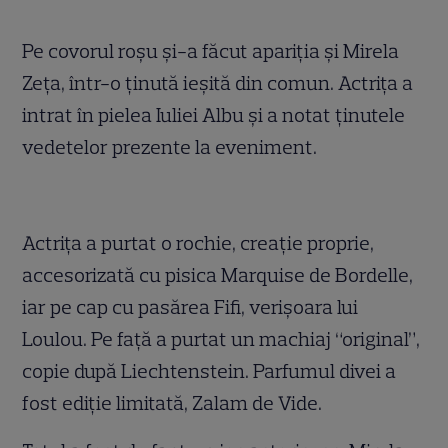
Pe covorul roşu şi-a făcut apariţia şi Mirela
Zeţa, într-o ţinută ieşită din comun. Actriţa a
intrat în pielea Iuliei Albu şi a notat ţinutele
vedetelor prezente la eveniment.
Actriţa a purtat o rochie, creaţie proprie,
accesorizată cu pisica Marquise de Bordelle,
iar pe cap cu pasărea Fifi, verişoara lui
Loulou. Pe faţă a purtat un machiaj “original”,
copie după Liechtenstein. Parfumul divei a
fost ediţie limitată, Zalam de Vide.