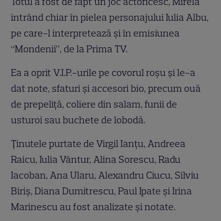
Totul a fost de fapt un joc actoricesc, Mirela
intrând chiar în pielea personajului Iulia Albu,
pe care-l interpretează şi în emisiunea
“Mondenii”, de la Prima TV.
Ea a oprit V.I.P.-urile pe covorul roşu şi le-a
dat note, sfaturi şi accesori bio, precum ouă
de prepeliţă, coliere din salam, funii de
usturoi sau buchete de lobodă.
Ţinutele purtate de Virgil Ianţu, Andreea
Raicu, Iulia Vântur, Alina Sorescu, Radu
Iacoban, Ana Ularu, Alexandru Ciucu, Silviu
Biriş, Diana Dumitrescu, Paul Ipate şi Irina
Marinescu au fost analizate şi notate.