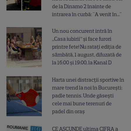
de la Dinamo 2 înainte de
intrarea în curbă: "A venit în..."
Un nou concurent intră în
„Casa iubirii” și face furori
printre fete! Nu ratați ediția de
sâmbătă, 1 august, difuzată de
la 16:00 și 19:00, la Kanal D
Harta unei distracții sportive în
mare trend la noi în București:
padle tennis. Unde găsești
cele mai bune terenuri de
padel din oraș
CE ASCUNDE ultima CIFRA a