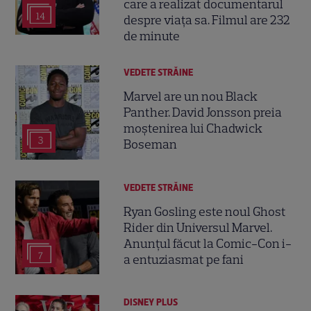
care a realizat documentarul
14
despre viața sa. Filmul are 232
de minute
VEDETE STRĂINE
Marvel are un nou Black
Panther. David Jonsson preia
moștenirea lui Chadwick
3
Boseman
VEDETE STRĂINE
Ryan Gosling este noul Ghost
Rider din Universul Marvel.
Anunțul făcut la Comic-Con i-
7
a entuziasmat pe fani
DISNEY PLUS