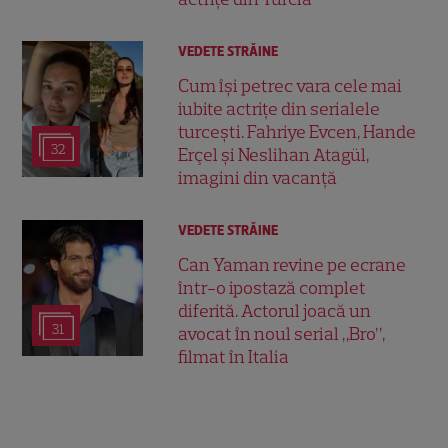
VEDETE STRĂINE
Cum își petrec vara cele mai
iubite actrițe din serialele
turcești. Fahriye Evcen, Hande
32
Erçel și Neslihan Atagül,
imagini din vacanță
VEDETE STRĂINE
Can Yaman revine pe ecrane
într-o ipostază complet
diferită. Actorul joacă un
31
avocat în noul serial „Bro”,
filmat în Italia