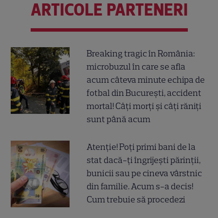
ARTICOLE PARTENERI
Breaking tragic în România:
microbuzul în care se afla
acum câteva minute echipa de
fotbal din București, accident
mortal! Câți morți și câți răniți
sunt până acum
Atenție! Poți primi bani de la
stat dacă-ți îngrijești părinții,
bunicii sau pe cineva vârstnic
din familie. Acum s-a decis!
Cum trebuie să procedezi