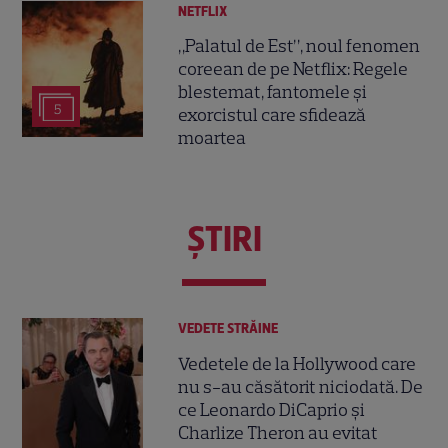
NETFLIX
„Palatul de Est”, noul fenomen
coreean de pe Netflix: Regele
blestemat, fantomele și
5
exorcistul care sfidează
moartea
ŞTIRI
VEDETE STRĂINE
Vedetele de la Hollywood care
nu s-au căsătorit niciodată. De
ce Leonardo DiCaprio și
Charlize Theron au evitat