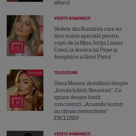
altarul
VEDETE ROMÂNEŞTI
Vedete din România care au
ales nume speciale pentru
copii: de la Nina, fetița Laurei
68
Cosoi, la Jessica lui Pepe și
Josephine a Ginei Pistol
TELEVIZIUNE
Exclusiv
Oana Monea, dezvăluiri despre
„Insula Iubirii: Reuniuni”. Ce
spune despre foștii
16
concurenți: „Anumite lucruri
au rămas nerezolvate”
EXCLUSIV
VEDETE ROMÂNEŞTI