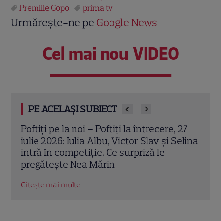
Premiile Gopo
prima tv
Urmărește-ne pe
Google News
Cel mai nou VIDEO
PE ACELAȘI SUBIECT
 27
Ce seriale noi încep la TV în iulie 2026:
Se c
elina
Can Yaman vine la PRO TV în „El Turco”,
Cove
iar AMC aduce noul sezon din „The
sezo
Walking Dead”
Citeș
Citește mai multe