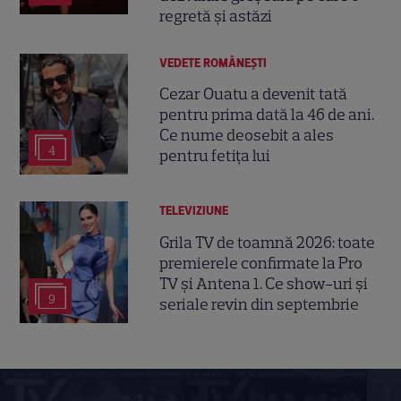
regretă și astăzi
VEDETE ROMÂNEŞTI
Cezar Ouatu a devenit tată
pentru prima dată la 46 de ani.
Ce nume deosebit a ales
4
pentru fetița lui
TELEVIZIUNE
Grila TV de toamnă 2026: toate
premierele confirmate la Pro
TV și Antena 1. Ce show-uri și
9
seriale revin din septembrie