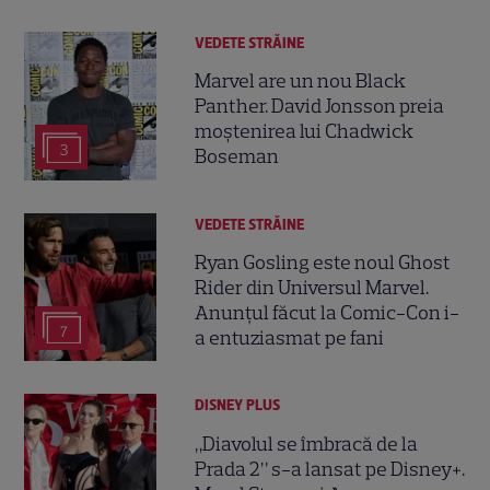
VEDETE STRĂINE
Marvel are un nou Black
Panther. David Jonsson preia
moștenirea lui Chadwick
3
Boseman
VEDETE STRĂINE
Ryan Gosling este noul Ghost
Rider din Universul Marvel.
Anunțul făcut la Comic-Con i-
7
a entuziasmat pe fani
DISNEY PLUS
„Diavolul se îmbracă de la
Prada 2” s-a lansat pe Disney+.