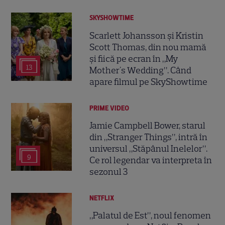
SKYSHOWTIME
Scarlett Johansson și Kristin
Scott Thomas, din nou mamă
și fiică pe ecran în „My
13
Mother's Wedding”. Când
apare filmul pe SkyShowtime
PRIME VIDEO
Jamie Campbell Bower, starul
din „Stranger Things”, intră în
universul „Stăpânul Inelelor”.
9
Ce rol legendar va interpreta în
sezonul 3
NETFLIX
„Palatul de Est”, noul fenomen