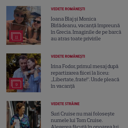
VEDETE ROMÂNEŞTI
Ioana Blaj și Monica
Bîrlădeanu, vacanță împreună
în Grecia. Imaginile de pe barcă
11
au atras toate privirile
VEDETE ROMÂNEŞTI
Irina Fodor, primul mesaj după
repartizarea fiicei la liceu:
„Libertate, frate!”. Unde pleacă
9
în vacanță
VEDETE STRĂINE
Suri Cruise nu mai folosește
numele lui Tom Cruise.
Alegerea făcută în onoarea lui