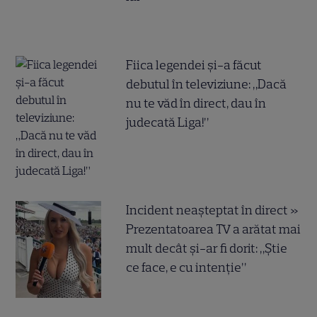
Fiica legendei și-a făcut
debutul în televiziune: „Dacă
nu te văd în direct, dau în
judecată Liga!”
Incident neașteptat în direct »
Prezentatoarea TV a arătat mai
mult decât și-ar fi dorit: „Știe
ce face, e cu intenție”