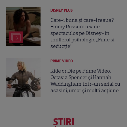
DISNEY PLUS
Care-i buna și care-i reaua?
Emmy Rossum revine
spectaculos pe Disney+ în
3
thrillerul psihologic „Furie și
seducție”
PRIME VIDEO
Ride or Die pe Prime Video.
Octavia Spencer și Hannah
Waddingham, într-un serial cu
asasini, umor și multă acțiune
ŞTIRI