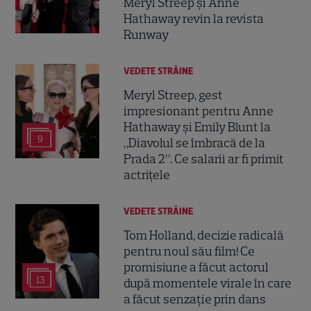
Meryl Streep și Anne
Hathaway revin la revista
Runway
VEDETE STRĂINE
Meryl Streep, gest
impresionant pentru Anne
Hathaway și Emily Blunt la
9
„Diavolul se îmbracă de la
Prada 2”. Ce salarii ar fi primit
actrițele
VEDETE STRĂINE
Tom Holland, decizie radicală
pentru noul său film! Ce
promisiune a făcut actorul
13
după momentele virale în care
a făcut senzație prin dans