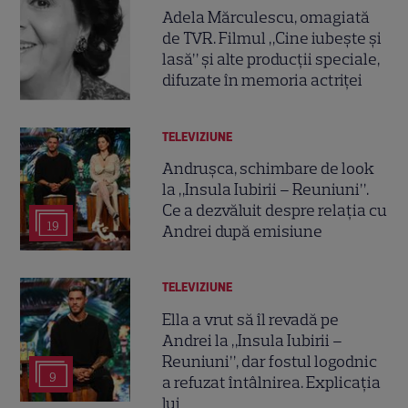
Adela Mărculescu, omagiată
de TVR. Filmul „Cine iubește și
lasă” și alte producții speciale,
difuzate în memoria actriței
TELEVIZIUNE
Andrușca, schimbare de look
la „Insula Iubirii – Reuniuni”.
Ce a dezvăluit despre relația cu
19
Andrei după emisiune
TELEVIZIUNE
Ella a vrut să îl revadă pe
Andrei la „Insula Iubirii –
Reuniuni”, dar fostul logodnic
9
a refuzat întâlnirea. Explicația
lui