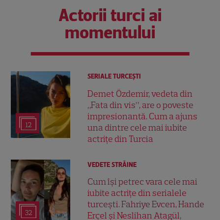
Actorii turci ai
momentului
SERIALE TURCEŞTI
Demet Özdemir, vedeta din
„Fata din vis”, are o poveste
impresionantă. Cum a ajuns
12
una dintre cele mai iubite
actrițe din Turcia
VEDETE STRĂINE
Cum își petrec vara cele mai
iubite actrițe din serialele
turcești. Fahriye Evcen, Hande
32
Erçel și Neslihan Atagül,