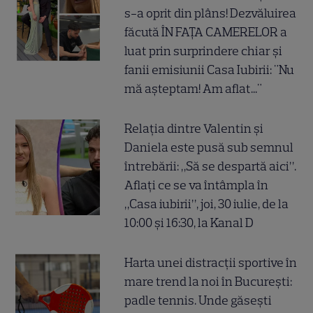
s-a oprit din plâns! Dezvăluirea
făcută ÎN FAȚA CAMERELOR a
luat prin surprindere chiar și
fanii emisiunii Casa Iubirii: "Nu
mă așteptam! Am aflat..."
Relația dintre Valentin și
Daniela este pusă sub semnul
întrebării: „Să se despartă aici”.
Aflați ce se va întâmpla în
„Casa iubirii”, joi, 30 iulie, de la
10:00 și 16:30, la Kanal D
Harta unei distracții sportive în
mare trend la noi în București:
padle tennis. Unde găsești