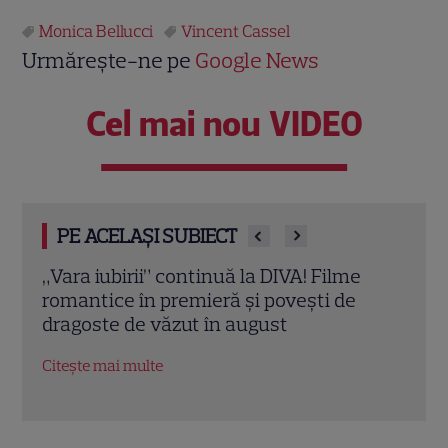
Monica Bellucci
Vincent Cassel
Urmărește-ne pe
Google News
Cel mai nou VIDEO
PE ACELAȘI SUBIECT
ubirii” continuă la DIVA! Filme
Eva Pavel a încep
ce în premieră și povești de
sezon „Apel la co
e de văzut în august
la Kanal D
ai multe
Citește mai multe