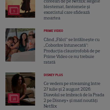
coreean de pe Netflix: Regele
blestemat, fantomele și
5
exorcistul care sfidează
moartea
PRIME VIDEO
Când „Fălci” se întâlnește cu
„Coborâre întunecată”:
Producția claustrofobă de pe
Prime Video ce nu trebuie
ratată
DISNEY PLUS
Ce vedem pe streaming între
27 iulie și 2 august 2026:
Diavolul se îmbracă de la Prada
18
2 pe Disney+ și mari noutăți
Netflix