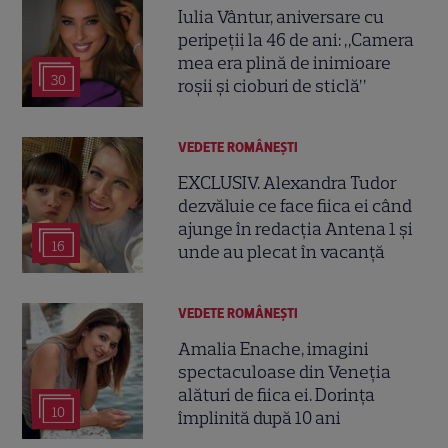
Iulia Vântur, aniversare cu
peripeții la 46 de ani: „Camera
mea era plină de inimioare
30
roșii și cioburi de sticlă”
VEDETE ROMÂNEŞTI
EXCLUSIV. Alexandra Tudor
dezvăluie ce face fiica ei când
ajunge în redacția Antena 1 și
16
unde au plecat în vacanță
VEDETE ROMÂNEŞTI
Amalia Enache, imagini
spectaculoase din Veneția
alături de fiica ei. Dorința
10
împlinită după 10 ani