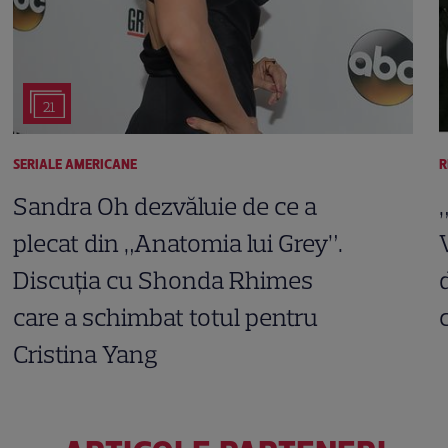
21
SERIALE AMERICANE
R
Sandra Oh dezvăluie de ce a
plecat din „Anatomia lui Grey”.
Discuția cu Shonda Rhimes
care a schimbat totul pentru
Cristina Yang