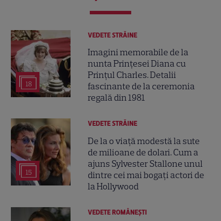
VEDETE STRĂINE
Imagini memorabile de la
nunta Prințesei Diana cu
Prințul Charles. Detalii
18
fascinante de la ceremonia
regală din 1981
VEDETE STRĂINE
De la o viață modestă la sute
de milioane de dolari. Cum a
ajuns Sylvester Stallone unul
15
dintre cei mai bogați actori de
la Hollywood
VEDETE ROMÂNEŞTI