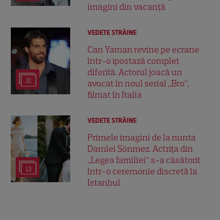
imagini din vacanță
VEDETE STRĂINE
Can Yaman revine pe ecrane
într-o ipostază complet
diferită. Actorul joacă un
31
avocat în noul serial „Bro”,
filmat în Italia
VEDETE STRĂINE
Primele imagini de la nunta
Damlei Sönmez. Actrița din
„Legea familiei” s-a căsătorit
13
într-o ceremonie discretă la
Istanbul