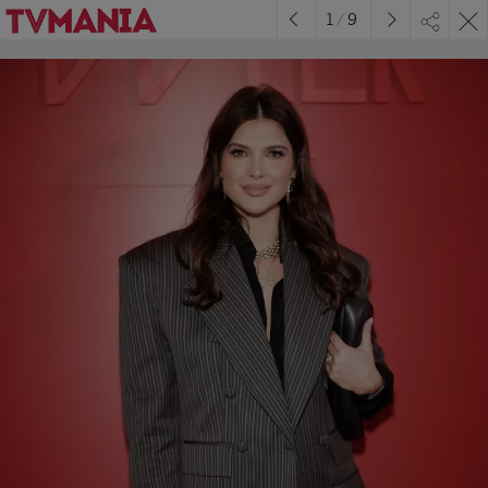
1
/
9