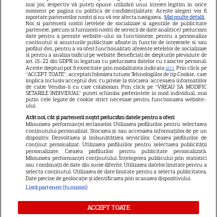
bunicii sau pe cineva vârstnic
mai jos, respectiv vă puteți opune utilizării unui interes legitim în orice
moment pe pagina cu politica de confidențialitate. Aceste alegeri vor fi
din familie. Acum s-a decis!
raportate partenerilor noștri și nu vă vor afecta navigarea.
Mai multe detalii
Noi si partenerii nostri (retelele de socializare si agentiile de publicitate
Cum trebuie să procedezi
partenere, precum si furnizorii nostri de servicii de date analitice) prelucram
date pentru a permite website-ului sa functioneze, pentru a personaliza
continutul si anunturile publicitare afisate in functie de interesele si/sau
profilul dvs., pentru a va oferi functionalitati aferente retelelor de socializare
si pentru a analiza traficul pe website. Beneficiati de drepturile prevazute de
Jorge, revoltat după ce și-a
art. 15-22 din GDPR in legatura cu prelucrarea datelor cu caracter personal.
Aceste drepturi pot fi exercitate prin modalitatea indicata
aici
. Prin click pe
găsit apartamentul de la mare
“ACCEPT TOATE”, acceptati folosirea tuturor Tehnologiilor de tip Cookie, care
implica inclusiv acceptul dvs. cu privire la stocarea/accesarea informatiilor
devastat. Ce au lăsat în urmă
de catre Vendor-ii cu care colaboram. Prin click pe “VREAU SA MODIFIC
SETARILE INDIVIDUAL” puteti schimba preferintele in mod individual, mai
turiștii este strigător la Cer
putin cele legate de cookie strict necesare pentru functionarea website-
ului.
Atât noi, cât și partenerii noștri prelucrăm datele pentru a oferi:
Măsurarea performanței reclamelor. Utilizarea profilurilor pentru selectarea
conținutului personalizat. Stocarea și/sau accesarea informațiilor de pe un
dispozitiv. Dezvoltarea și îmbunătățirea serviciilor. Crearea profilurilor de
Fiul Deei și al lui Dinu Maxer a
conținut personalizat. Utilizarea profilurilor pentru selectarea publicității
personalizate. Crearea profilurilor pentru publicitate personalizată.
intrat la un liceu de renume
Măsurarea performanței conținutului. Înțelegerea publicului prin statistici
din București. Andreas, admis
sau combinații de date din surse diferite. Utilizarea datelor limitate pentru a
selecta conținutul. Utilizarea de date limitate pentru a selecta publicitatea.
fără meditații, cu note maxime
Date precise de geolocație și identificarea prin scanarea dispozitivului.
Listă parteneri (furnizori)
ACCEPT TOATE