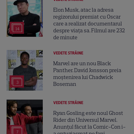
Elon Musk, atac la adresa
regizorului premiat cu Oscar
care a realizat documentarul
14
despre viața sa. Filmul are 232
de minute
VEDETE STRĂINE
Marvel are un nou Black
Panther. David Jonsson preia
moștenirea lui Chadwick
3
Boseman
VEDETE STRĂINE
Ryan Gosling este noul Ghost
Rider din Universul Marvel.
Anunțul făcut la Comic-Con i-
7
a entuziasmat pe fani