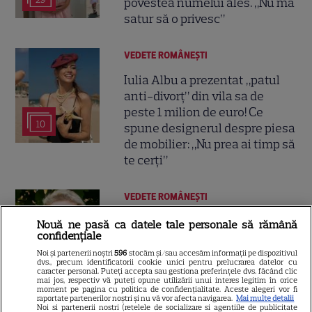
povestea numelui ales. „Nu mă
satur să o privesc”
VEDETE ROMÂNEŞTI
Iulia Albu a prezentat „patul
anti-divorț” din vila sa de
peste 1 milion de euro! Ce
10
spune designerul despre piesa
de mobilier: „Nu prea ai timp să
te cerți”
VEDETE ROMÂNEŞTI
Teo Trandafir, despre viața
Nouă ne pasă ca datele tale personale să rămână
confidențiale
după ce fiica ei, Maia, a plecat
de acasă: „Legătura dintre noi
Noi și partenerii noștri
596
stocăm și/sau accesăm informații pe dispozitivul
dvs., precum identificatorii cookie unici pentru prelucrarea datelor cu
7
nu ne-o ia nimeni”
caracter personal. Puteți accepta sau gestiona preferințele dvs. făcând clic
mai jos, respectiv vă puteți opune utilizării unui interes legitim în orice
moment pe pagina cu politica de confidențialitate. Aceste alegeri vor fi
raportate partenerilor noștri și nu vă vor afecta navigarea.
Mai multe detalii
Noi si partenerii nostri (retelele de socializare si agentiile de publicitate