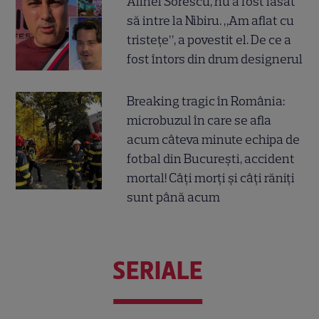
Alinei Sorescu, nu a fost lăsat
să intre la Nibiru. „Am aflat cu
tristețe”, a povestit el. De ce a
fost întors din drum designerul
Breaking tragic în România:
microbuzul în care se afla
acum câteva minute echipa de
fotbal din București, accident
mortal! Câți morți și câți răniți
sunt până acum
SERIALE