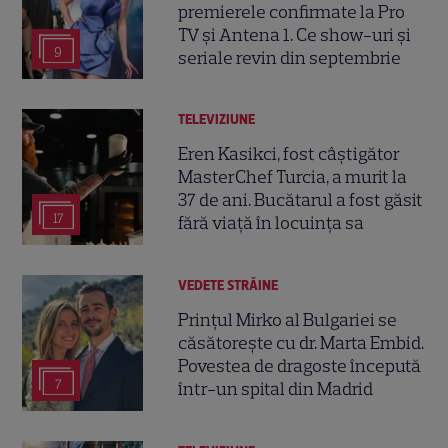
premierele confirmate la Pro
TV și Antena 1. Ce show-uri și
9
seriale revin din septembrie
TELEVIZIUNE
Eren Kasikci, fost câștigător
MasterChef Turcia, a murit la
37 de ani. Bucătarul a fost găsit
17
fără viață în locuința sa
VEDETE STRĂINE
Prințul Mirko al Bulgariei se
căsătorește cu dr. Marta Embid.
Povestea de dragoste începută
7
într-un spital din Madrid