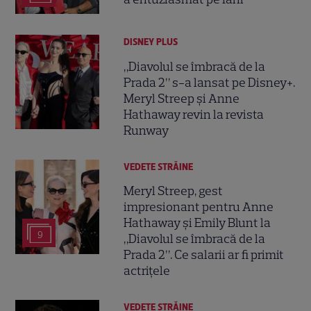
DISNEY PLUS
„Diavolul se îmbracă de la
Prada 2” s-a lansat pe Disney+.
Meryl Streep și Anne
Hathaway revin la revista
Runway
VEDETE STRĂINE
Meryl Streep, gest
impresionant pentru Anne
Hathaway și Emily Blunt la
9
„Diavolul se îmbracă de la
Prada 2”. Ce salarii ar fi primit
actrițele
VEDETE STRĂINE