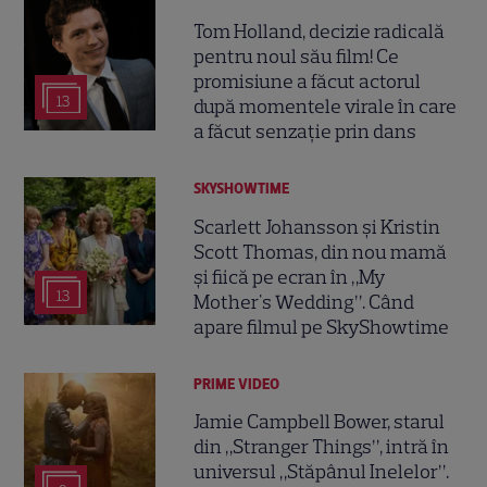
Tom Holland, decizie radicală
pentru noul său film! Ce
promisiune a făcut actorul
13
după momentele virale în care
a făcut senzație prin dans
SKYSHOWTIME
Scarlett Johansson și Kristin
Scott Thomas, din nou mamă
și fiică pe ecran în „My
13
Mother's Wedding”. Când
apare filmul pe SkyShowtime
PRIME VIDEO
Jamie Campbell Bower, starul
din „Stranger Things”, intră în
universul „Stăpânul Inelelor”.