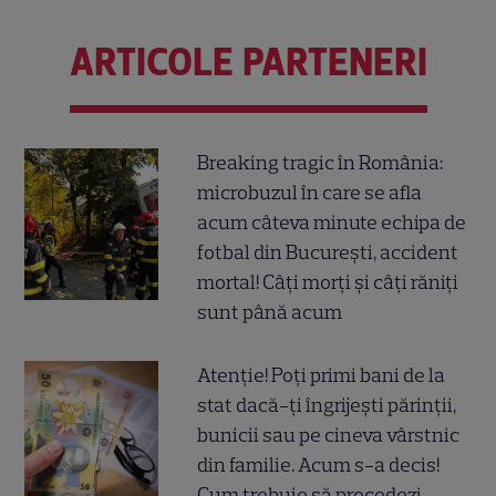
ARTICOLE PARTENERI
Breaking tragic în România:
microbuzul în care se afla
acum câteva minute echipa de
fotbal din București, accident
mortal! Câți morți și câți răniți
sunt până acum
Atenție! Poți primi bani de la
stat dacă-ți îngrijești părinții,
bunicii sau pe cineva vârstnic
din familie. Acum s-a decis!
Cum trebuie să procedezi