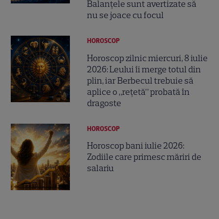
Balanțele sunt avertizate să
nu se joace cu focul
HOROSCOP
Horoscop zilnic miercuri, 8 iulie
2026: Leului îi merge totul din
plin, iar Berbecul trebuie să
aplice o „rețetă” probată în
dragoste
HOROSCOP
Horoscop bani iulie 2026:
Zodiile care primesc măriri de
salariu