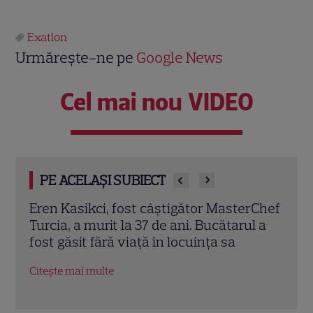
Exatlon
Urmărește-ne pe
Google News
Cel mai nou VIDEO
PE ACELAȘI SUBIECT
rChef
Trei cupluri revin la „Insula Iubirii –
Chel
l a
Reuniuni”. Ce se întâmplă când se
de A
întâlnesc din nou cu Radu Vâlcan
ches
Citește mai multe
Citeș