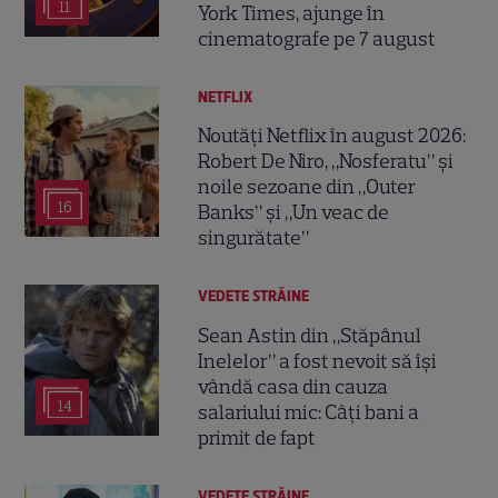
11
York Times, ajunge în
cinematografe pe 7 august
NETFLIX
Noutăți Netflix în august 2026:
Robert De Niro, „Nosferatu” și
noile sezoane din „Outer
16
Banks” și „Un veac de
singurătate”
VEDETE STRĂINE
Sean Astin din „Stăpânul
Inelelor” a fost nevoit să își
vândă casa din cauza
14
salariului mic: Câți bani a
primit de fapt
VEDETE STRĂINE