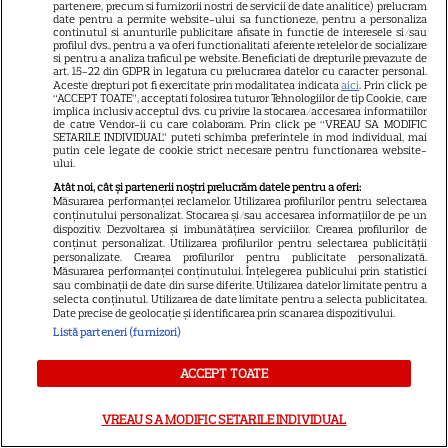
partenere, precum si furnizorii nostri de servicii de date analitice) prelucram
date pentru a permite website-ului sa functioneze, pentru a personaliza
continutul si anunturile publicitare afisate in functie de interesele si/sau
profilul dvs., pentru a va oferi functionalitati aferente retelelor de socializare
si pentru a analiza traficul pe website. Beneficiati de drepturile prevazute de
art. 15-22 din GDPR in legatura cu prelucrarea datelor cu caracter personal.
Aceste drepturi pot fi exercitate prin modalitatea indicata
aici
. Prin click pe
“ACCEPT TOATE”, acceptati folosirea tuturor Tehnologiilor de tip Cookie, care
implica inclusiv acceptul dvs. cu privire la stocarea/accesarea informatiilor
de catre Vendor-ii cu care colaboram. Prin click pe “VREAU SA MODIFIC
SETARILE INDIVIDUAL” puteti schimba preferintele in mod individual, mai
putin cele legate de cookie strict necesare pentru functionarea website-
ului.
Despre Tvmania
Atât noi, cât și partenerii noștri prelucrăm datele pentru a oferi:
Contact
Măsurarea performanței reclamelor. Utilizarea profilurilor pentru selectarea
conținutului personalizat. Stocarea și/sau accesarea informațiilor de pe un
Contacte televiziuni
dispozitiv. Dezvoltarea și îmbunătățirea serviciilor. Crearea profilurilor de
conținut personalizat. Utilizarea profilurilor pentru selectarea publicității
personalizate. Crearea profilurilor pentru publicitate personalizată.
Abonamente
Măsurarea performanței conținutului. Înțelegerea publicului prin statistici
sau combinații de date din surse diferite. Utilizarea datelor limitate pentru a
Publicitate
selecta conținutul. Utilizarea de date limitate pentru a selecta publicitatea.
Date precise de geolocație și identificarea prin scanarea dispozitivului.
Termeni și condiții
Listă parteneri (furnizori)
Despre cookies
ACCEPT TOATE
Politica de confidenţialitate
Sitemap
VREAU SA MODIFIC SETARILE INDIVIDUAL