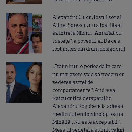
Alexandru Ciucu, fostul soț al
Alinei Sorescu, nu a fost lăsat
să intre la Nibiru. „Am aflat cu
tristețe”, a povestit el. De ce a
fost întors din drum designerul
„Trăim într-o perioadă în care
nu mai avem voie să trecem cu
vederea astfel de
comportamente”. Andreea
Raicu critică derapajul lui
Alexandru Rogobete la adresa
medicului endocrinolog Ioana
Mihăilă: „Nu este acceptabil”.
Mesajul vedetei a stârnit valuri