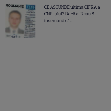
CE ASCUNDE ultima CIFRA a
CNP-ului? Dacă ai 3 sau 8
însemană că...