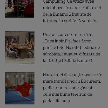
Câmpulung. Ce viteză avea
microbuzul în care se aflau cei
de la Dinamo 2 înainte de
intrarea în curbă: "A venit în..."
Un nou concurent intră în
„Casa iubirii” și face furori
printre fete! Nu ratați ediția de
sâmbătă, 1 august, difuzată de
la 16:00 și 19:00, la Kanal D
Harta unei distracții sportive în
mare trend la noi în București:
padle tennis. Unde găsești
cele mai bune terenuri de
padel din oraș