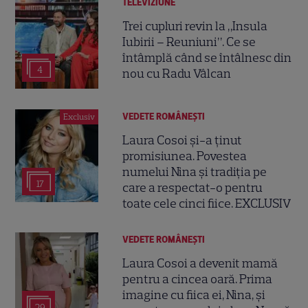
TELEVIZIUNE
Trei cupluri revin la „Insula
Iubirii – Reuniuni”. Ce se
întâmplă când se întâlnesc din
4
nou cu Radu Vâlcan
VEDETE ROMÂNEŞTI
Exclusiv
Laura Cosoi și-a ținut
promisiunea. Povestea
numelui Nina și tradiția pe
17
care a respectat-o pentru
toate cele cinci fiice. EXCLUSIV
VEDETE ROMÂNEŞTI
Laura Cosoi a devenit mamă
pentru a cincea oară. Prima
imagine cu fiica ei, Nina, și
29