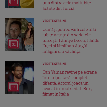
12
una dintre cele mai iubite
actrițe din Turcia
VEDETE STRĂINE
Cum își petrec vara cele mai
iubite actrițe din serialele
turcești. Fahriye Evcen, Hande
32
Erçel și Neslihan Atagül,
imagini din vacanță
VEDETE STRĂINE
Can Yaman revine pe ecrane
într-o ipostază complet
diferită. Actorul joacă un
31
avocat în noul serial „Bro”,
filmat în Italia