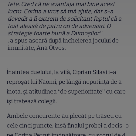
fete. Cred că ne avantaja mai bine acest
lucru. Corina a vrut să mă ajute, dar s-a
dovedit a fi extrem de solicitant faptul că a
fost aleasă de patru ori de adversari. O
strategie foarte bună a Faimoșilor”
, a spus aseară după încheierea jocului de
imunitate, Ana Otvos.
Înaintea duelului, la vilă, Ciprian Silasi i-a
reproșat lui Naomi, pe lângă neputința de a
înota, și atitudinea “de superioritate” cu care
își tratează colegii.
Ambele concurente au plecat pe traseu cu
cele cinci puncte, însă finalul probei a decis-o
pe Corina Petruț învingătoare, cu scorul de 4