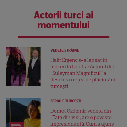
Actorii turci ai
momentului
VEDETE STRĂINE
Halit Ergenç s-a lansat în
afaceri la Londra: Actorul din
„Suleyman Magnificul” a
deschis o rețea de plăcintării
turcești
SERIALE TURCEŞTI
Demet Özdemir, vedeta din
„Fata din vis”, are o poveste
impresionantă. Cum a ajuns