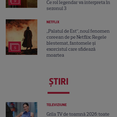
9
Ce rol legendar va interpreta în
sezonul 3
NETFLIX
„Palatul de Est”, noul fenomen
coreean de pe Netflix: Regele
blestemat, fantomele și
5
exorcistul care sfidează
moartea
ŞTIRI
TELEVIZIUNE
Grila TV de toamnă 2026: toate